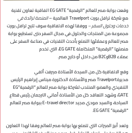
وقعت بوابة مصر للعالم “الرقمية” EG GATE اتفاقية تعاون تقنية
مع شركة ترافل بورت Travelport العالمية –
المنصة لرائدة في
خدمات وحلول السفر –
ووفقا لهذه الاتفاقية سوف تتيح ترافل بورت
مجموعة من المنتجات والحلول في مجال السفر حتى تستطيع بوابة
مصر للعالم وعملائها التمتع بأحدث التقنيات في صناعة السفر على
منصتها “الرقمية” المتكاملة EG GATE، التي تخدم
عملاء B2BوB2C من داخل أو خارج مصر.
وقع الاتفاقية كل من السيدة الأستاذة ميرفت ألفي
مديرة
Travelport
مصر والأستاذة الدكتورة ميناس إبراهيم الرئيس
التنفيذي والعضو المنتدب لشركة بوابة مصر للعالم “الرقمية”
EG
GATE
، وشهد التعاقد كل من الأستاذة أماني الترجمان رئيس قطاع
السياحة، والسيد مودي مجيد
E-travel director
ببوابة مصر للعالم
“الرقمية”
EG GATE
.
وتعد أبرز الميزات التي تتمتع بها
بوابة مصر للعالم
وفقا لهذا التعاون