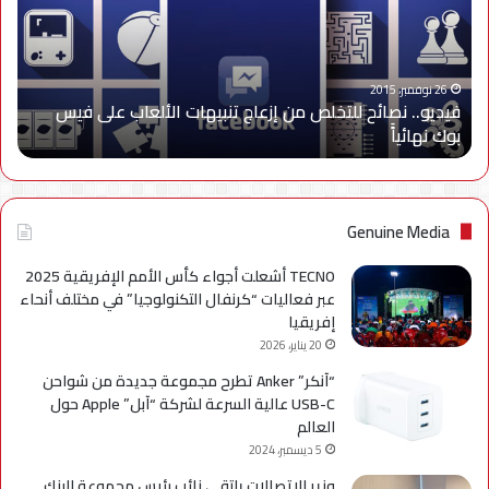
إزعاج
تنبيهات
الألعاب
على
26 نوفمبر، 2015
فيديو.. نصائح للتخلص من إزعاج تنبيهات الألعاب على فيس
فيس
بوك نهائياًَ
بوك
نهائياًَ
Genuine Media
TECNO أشعلت أجواء كأس الأمم الإفريقية 2025
عبر فعاليات “كرنفال التكنولوجيا” في مختلف أنحاء
إفريقيا
20 يناير، 2026
“آنكر” Anker تطرح مجموعة جديدة من شواحن
USB-C عالية السرعة لشركة “آبل” Apple حول
العالم
5 ديسمبر، 2024
وزير الاتصالات يلتقي نائب رئيس مجموعة البنك