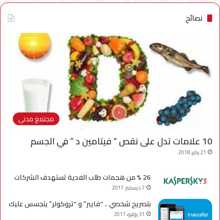
نصائح
مجتمع مدني
10 علامات تدل على نقص ” فيتامين د ” في الجسم
21 يناير، 2018
26 % من هجمات طلب الفدية تستهدف الشركات
7 ديسمبر، 2017
بتصريح شخصي .. “فايبر” و “تروكولر” يتجسس عليك
31 يوليو، 2017