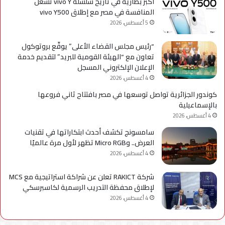
أكبر بطارية في تاريخ سلسلة vivo Y تشعل
المنافسة في مصر مع إطلاق vivo Y500
5 أغسطس، 2026
“رئيس مجلس القضاء الأعلى” يوقّع بروتوكول
تعاون مع “الهيئة القومية للبريد” لتقديم خدمة
الإعلان الإلكتروني المسجل
4 أغسطس، 2026
كوندور الجزائرية تواصل توسعها في مصر بافتتاح ثاني فروعها
بالإسماعيلية
4 أغسطس، 2026
سامسونج تكشف أحدث ابتكاراتها في تقنيات
العرض.. وMicro RGB تظهر لأول مرة عالميًا
4 أغسطس، 2026
شركة RAKICT تعلن عن شراكة استراتيجية مع MCS
لإطلاق محفظة التدريب الرسمية لكاسبرسكي
4 أغسطس، 2026