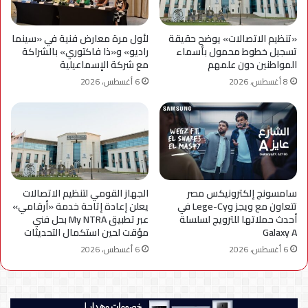
«تنظيم الاتصالات» يوضح حقيقة
لأول مرة معارض فنية في «سينما
تسجيل خطوط محمول بأسماء
راديو» و«ذا فاكتوري» بالشراكة
المواطنين دون علمهم
مع شركة الإسماعيلية
8 أغسطس، 2026
6 أغسطس، 2026
سامسونج إلكترونيكس مصر
الجهاز القومي لتنظيم الاتصالات
تتعاون مع ويجز وLege-Cy في
يعلن إعادة إتاحة خدمة «أرقامي»
أحدث حملاتها للترويج لسلسلة
عبر تطبيق My NTRA بحل فني
Galaxy A
مؤقت لحين استكمال التحديثات
6 أغسطس، 2026
6 أغسطس، 2026