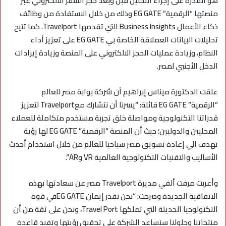
هو القدرة على إجراء التحليل قبل وبعد حجز السفر الالكتروني عبر
منصتها “الرقمية”
EG GATE
وذلك من خلال الاستفادة من وظائف
ذكاء الأعمال
Business Insights
التي تقدمها
Travelport
. كما تتيح
تحليلات البيانات العملاقة الخاصة بي
EG GATE
على تعزيز أداء
النظام، وزيادة عمليات الحجز الالكتروني على المنصة وزيادة إيرادات
الدخل الأجنبي لمصر.
علقت الدكتورة ميناس إبراهيم أن شركة بوابة مصر للعالم
“الرقمية”
EG GATE
قائلة: “
يسرنا أن نتشارك مع
Travelport
لتعزيز
قدراتنا التكنولوجية ومواصلة خلق تجربة مستخدم متكاملة للعملاء
المحليين والدوليين؛ حيث أن المنصة “الرقمية”
EG GATE
لها رؤية
تهدف الي إعادة تسويق مصر سياحيا للعالم من خلال استخدام أحدث
الأساليب والتقنيات التكنولوجية العالمية
VR
و
AR
“.
وأعربت مرفت ألفي مديرة
Travelport
مصر عن سعادتها بهذه
الاتفاقية الجديدة وصرحت: “نحن نقدر إيمان
EG GATE
في قوة
التكنولوجيا الحديثة التي تملكها
Travel Port
، ونحن على ثقة من أن
منتجاتنا وحلولنا ستساعد الشركة على تحقيق رؤيتها وتفيد قاعدة