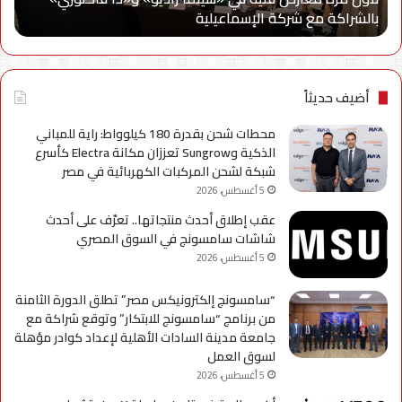
بالشراكة مع شركة الإسماعيلية
أح
بالشراكة
أحد
مع
حمل
شركة
للتر
الإسماعيلية
لسل
axy
أضيف حديثاً
A
محطات شحن بقدرة 180 كيلوواط: راية للمباني
الذكية وSungrow تعززان مكانة Electra كأسرع
شبكة لشحن المركبات الكهربائية في مصر
5 أغسطس، 2026
عقب إطلاق أحدث منتجاتها.. تعرّف على أحدث
شاشات سامسونج في السوق المصري
5 أغسطس، 2026
“سامسونج إلكترونيكس مصر” تطلق الدورة الثامنة
من برنامج “سامسونج للابتكار” وتوقع شراكة مع
جامعة مدينة السادات الأهلية لإعداد كوادر مؤهلة
لسوق العمل
5 أغسطس، 2026