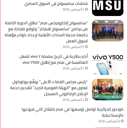
لحي
شاشات سامسونج في السوق المصري
است
5 أغسطس، 2026
التح
“سامسونج إلكترونيكس مصر” تطلق الدورة الثامنة
من برنامج “سامسونج للابتكار” وتوقع شراكة مع
جامعة مدينة السادات الأهلية لإعداد كوادر مؤهلة
لسوق العمل
5 أغسطس، 2026
أكبر بطارية في تاريخ سلسلة vivo Y تشعل
المنافسة في مصر مع إطلاق vivo Y500
5 أغسطس، 2026
“رئيس مجلس القضاء الأعلى” يوقّع بروتوكول
تعاون مع “الهيئة القومية للبريد” لتقديم خدمة
الإعلان الإلكتروني المسجل
4 أغسطس، 2026
كوندور الجزائرية تواصل توسعها في مصر بافتتاح ثاني فروعها
بالإسماعيلية
4 أغسطس، 2026