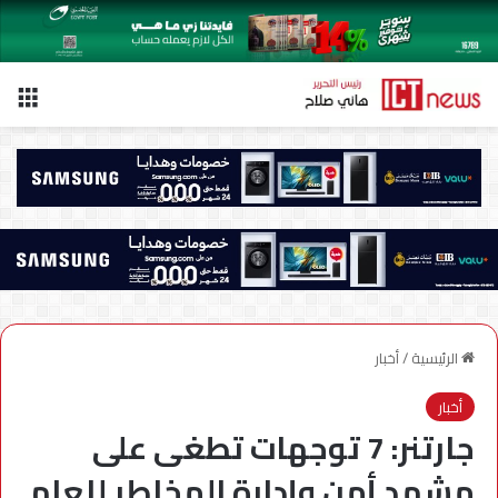
الق
الرئيسية
/
أخبار
أخبار
جارتنر: 7 توجهات تطغى على
مشهد أمن وإدارة المخاطر للعام