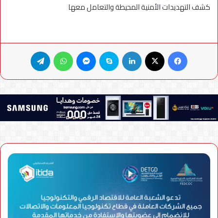
كشف التهديدات الأمنية المحيطة والتعامل معها
فيسبوك
X
لينكدإن
سكايب
ماسنجر
واتساب
تيلقرام