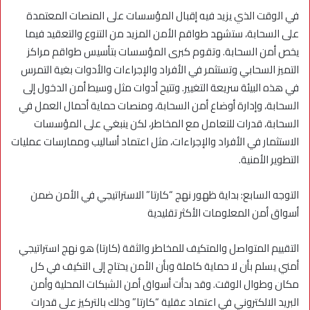
في الوقت الذي يزيد فيه إقبال المؤسسات على المنصات المعتمدة
على السحابة، ستشهد طواقم الأمن المزيد من التنوع والتعقيد فيما
يخص أمن السحابة. وتقوم كبرى المؤسسات بتأسيس طواقم مراكز
التميز السحابي وتستثمر في الأفراد والإجراءات والأدوات بغية التمرس
في هذه البيئة سريعة التغيير. وتتيح أدوات مثل وسيط أمن الدخول إلى
السحابة، وإدارة أوضاع أمن السحابة، ومنصات حماية أحمال العمل في
السحابة، قدرات للتعامل مع المخاطر، لكن ينبغي على المؤسسات
الاستثمار في الأفراد والإجراءات، مثل اعتماد أساليب وممارسات عمليات
التطوير الأمنية.
التوجه السابع: بداية ظهور نهج “كارتا” الاستراتيجي في الأمن ضمن
أسواق أمن المعلومات الأكثر تقليدية
التقييم المتواصل والمتكيف للمخاطر والثقة (كارتا) هو نهج استراتيجي
أمني يسلم بأن لا حماية كاملة وبأن الأمن يحتاج إلى التكيف في كل
مكان وطوال الوقت. وقد بدأت أسواق أمن الشبكات المحلية وأمن
البريد الالكتروني في اعتماد عقلية “كارتا” وذلك بالتركيز على قدرات