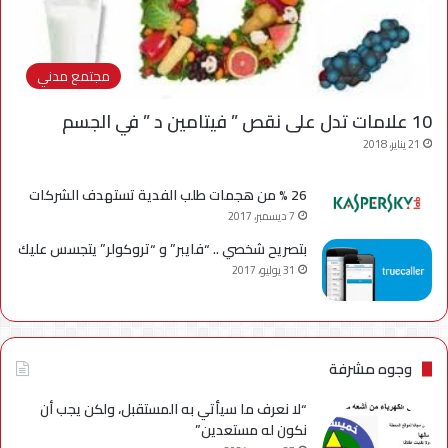
مجتمع مدني
10 علامات تدل على نقص ” فيتامين د ” في الجسم
21 يناير، 2018
26 % من هجمات طلب الفدية تستهدف الشركات
7 ديسمبر، 2017
بتصريح شخصي .. “فايبر” و “تروكولر” يتجسس عليك
31 يوليو، 2017
وجوه مشرفة
“لا نعرف ما سيأتي به المستقبل، ولكن يجب أن
نكون له مستعدين”