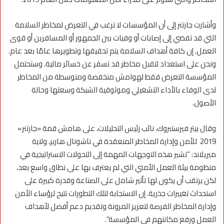
وأشارت جارتنر إلى أن المؤسسات لا ترغب في التعرض لمخاطر السلامة
التي قد تفضي إلى إصابات أو وفيات بين الجمهور أو المسافرين أو قوى
العمل. إن كافة أهداف السلامة يتم تحقيقها وتطويرها عامًا بعد عام.
ونحن على استعداد لتقبل مخاطر قد تسفر عن خسائر مالية. وستحتمل
المؤسسة التعرض فقط لهوامش منخفضة ومتوسطة من المخاطر
لدى الوفاء بالأداء التشغيلي وموثوقية الشبكة وسعتها وحالة
الأصول.
وقال بيتر فيرستبروك، نائب رئيس التحليلات، على هامش قمة «جارتنر»
2019 للأمن وإدارة المخاطر المنعقدة في ناشونال هاربر، ولاية
ميريلاند: “تشير هذه التوجهات المهمة إلى التحولات الاستراتيجية في
منظومة بيئة العمل الأمني التي لم يعترف بها على نطاق واسع بعد،
لكن يرتقب أن يكون لها تأثير شامل على الصناعة وقدرة كبيرة على
استحداث تغييرات جذرية. إن الاستجابة لتلك التطورات تتيح لرؤساء الأمن
وإدارة المخاطر الفرصة لتعزيز المرونة وتقديم دعم أفضل لأهداف
العمل ورفع مكانتهم في المؤسسة”.