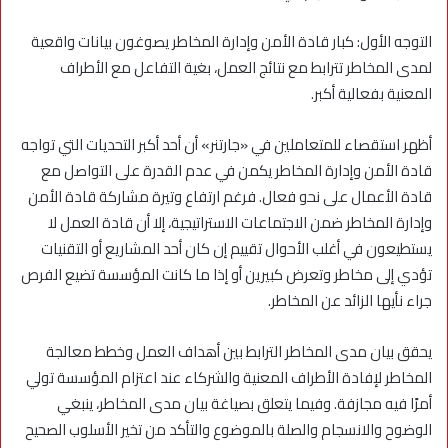
التوجه الأول: كبار قادة الأمن وإدارة المخاطر يصوغون بيانات واقعية
لمدى المخاطر تترابط مع نتائج العمل، بغية التفاعل مع الأطراف
المعنية بفعالية أكبر.
أظهر استقصاء للمتعاملين في «جارتنر» أن أحد أكبر التحديات التي تواجه
قادة الأمن وإدارة المخاطر يكمن في عدم القدرة على التواصل مع
قادة الأعمال على نحو فعال. فرغم ارتفاع وتيرة مشاركة قادة الأمن
وإدارة المخاطر ضمن الاجتماعات الاستراتيجية، إلا أن قادة العمل لا
يستطيعون في أغلب الأحوال تقييم إن كان أحد المشاريع أو التقنيات
تؤدي إلى مخاطر وتعرض كبيرين أو إذا ما كانت المؤسسة تضيع الفرص
جراء نأيها الزائد عن المخاطر.
يحقق بيان مدى المخاطر الترابط بين أهداف العمل وخطط معالجة
المخاطر لإفادة الأطراف المعنية والشركاء عند اعتزام المؤسسة تولي
أمرًا فيه مجازفة. وفيما يتعلق بصياغة بيان مدى المخاطر، ينبغي
الوضوح والانسجام والصلة بالموضوع والتأكد من تخير الأسلوب الصحيح