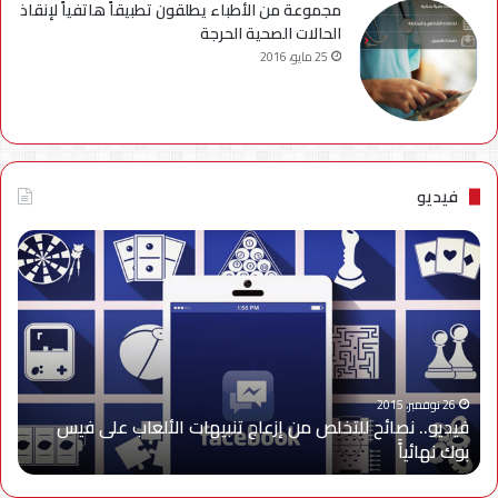
مجموعة من الأطباء يطلقون تطبيقاً هاتفياً لإنقاذ
الحالات الصحية الحرجة
25 مايو، 2016
فيديو
فيديو..
نصائح
للتخلص
من
إزعاج
تنبيهات
الألعاب
على
26 نوفمبر، 2015
فيديو.. نصائح للتخلص من إزعاج تنبيهات الألعاب على فيس
فيس
بوك نهائياًَ
بوك
نهائياًَ