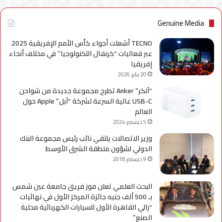
Genuine Media
TECNO أشعلت أجواء كأس الأمم الإفريقية 2025
عبر فعاليات “كرنفال التكنولوجيا” في مختلف أنحاء
إفريقيا
20 يناير، 2026
“آنكر” Anker تطرح مجموعة جديدة من شواحن
USB-C عالية السرعة لشركة “آبل” Apple حول
العالم
5 ديسمبر، 2024
وزير الاتصالات يلتقي نائب رئيس مجموعة البنك
الدولي لشؤون منطقة الشرق الأوسط
9 ديسمبر، 2018
البحث العلمي تعلن فوز فريق جامعة عين شمس
بـ 500 ألف جنيه جائزة المركز الأول في نهائيات
“رالي القاهرة الأول للسيارات الكهربائية محلية
الصنع”