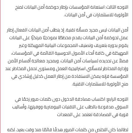
التوجه الثالث: استعانة المؤسسات بإطار حوكمة أمن البيانات لمنح
الأولوية للاستثمارات في أمن البيانات.
أمن البيانات ليس مجرد مسألة تقنية. إذ يتطلب أمن البيانات الفعال إطار
عمل لحوكمة أمن البيانات يقدم مخططًا نموذجيًا مرتكزًا على البيانات
يقوم بدوره بتعريف وتصنيف المجموعات البيانية المهيكلة وغير
المهيكلة في كافة أنحاء الأصول الحوسبية القائمة في المؤسسات،
فضلاً عن تحديده لسياسات أمن البيانات. وبمجرد معالجة أقسام الأمن
وإدارة المخاطر لمسألتي استراتيجية العمل ومستوى تحمل المخاطر عند
المؤسسة فإنه يمكن الاستفادة من إطار العمل كدليل إرشادي في
منح الأولوية للاستثمارات التقنية.
التوجه الرابع: اكتساب مصادقة الدخول دون كلمات مرور زخمًا في
السوق، مدفوعة بالطلب على التقنيات البيومترية ووفرتها، وأساليب
قوية في المصادقة تعتمد على المعدات
لطالما كان التخلص من كلمات المرور هدفًا قائمًا منذ وقت بعيد، لكنه