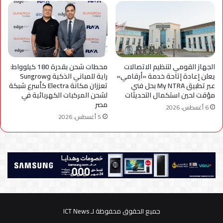
الجهاز القومي لتنظيم الاتصالات
محطات شحن بقدرة 180 كيلوواط:
يعلن إعادة إتاحة خدمة «أرقامي»
راية للمباني الذكية وSungrow
عبر تطبيق My NTRA بحل فني
تعززان مكانة Electra كأسرع شبكة
مؤقت لحين استكمال التحديثات
لشحن المركبات الكهربائية في
مصر
6 أغسطس، 2026
5 أغسطس، 2026
جميع الحقوق محفوظة لـ ICT News