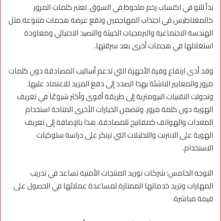
بدأ للتو في اكتساب زخم ملحوظ في السوق. تعتبر كلمات المرور
كالمغناطيس في اجتذاب المهاجمين وتقع عرضة هجمات متنوعة مثل
الهندسة الاجتماعية والبرمجيات الخبيثة والتصيد الاحتيالي ومعاودة
استغلالها في هجمات أخرى بعد سرقتها.
وقد أدى ارتفاع وفرة الأجهزة التي تدعم أساليب المصادقة دون كلمات
مرور والمعايير الناشئة بهذا الصدد إلى دفع المزيد للاعتماد عليها.
وتحولت التقنيات البيومترية إلى طريقة أقوى وأكثر شيوعًا في تعريف
الهوية دون كلمة مرور. وتتضمن الخيارات الأخرى المتاحة استخدام
المعدات والهواتف كمفاتيح للمصادقة، هذا بالإضافة إلى تعريف
الهوية على الانترنت والتحليلات التي ترتكز على دراسة سلوكيات
الاستخدام.
التوجه الخامس: شركات توريد المنتجات الأمنية تساعد في تدريب
المهارات وتزيد خدماتها الممتازة لمساعدة عملائها في الحصول على
قيمة مباشرة