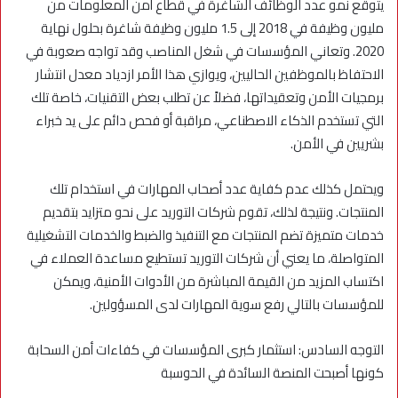
يتوقع نمو عدد الوظائف الشاغرة في قطاع أمن المعلومات من
مليون وظيفة في 2018 إلى 1.5 مليون وظيفة شاغرة بحلول نهاية
2020. وتعاني المؤسسات في شغل المناصب وقد تواجه صعوبة في
الاحتفاظ بالموظفين الحاليين، ويوازي هذا الأمر ازدياد معدل انتشار
برمجيات الأمن وتعقيداتها، فضلاً عن تطلب بعض التقنيات، خاصة تلك
التي تستخدم الذكاء الاصطناعي، مراقبة أو فحص دائم على يد خبراء
بشريين في الأمن.
ويحتمل كذلك عدم كفاية عدد أصحاب المهارات في استخدام تلك
المنتجات. ونتيجة لذلك، تقوم شركات التوريد على نحو متزايد بتقديم
خدمات متميزة تضم المنتجات مع التنفيذ والضبط والخدمات التشغيلية
المتواصلة، ما يعني أن شركات التوريد تستطيع مساعدة العملاء في
اكتساب المزيد من القيمة المباشرة من الأدوات الأمنية، ويمكن
للمؤسسات بالتالي رفع سوية المهارات لدى المسؤولين.
التوجه السادس: استثمار كبرى المؤسسات في كفاءات أمن السحابة
كونها أصبحت المنصة السائدة في الحوسبة