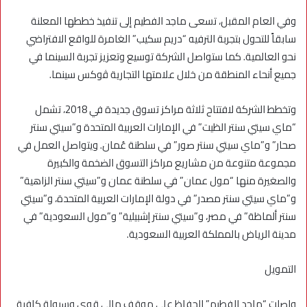
وفي العام المقبل، تسعى ماجد الفطيم إلى تنفيذ خططها المعلنة
سابقاً للتحول بتجربة الترفيه “دريم سكيب” الغامرة للواقع الافتراضي
نحو العالمية. كما ستواصل الشركة توسيع وتعزيز تجربة السينما في
جميع أنحاء المنطقة من خلال علامتها التجارية ﭬوكس سينما.
وتخطط الشركة لافتتاح ثلاثة مراكز تسوق جديدة في 2018، تشمل
“ماي سيتي سنتر الظيت” في الإمارات العربية المتحدة و”سيتي سنتر
صحار” و”ماي سيتي سنتر صور” في سلطنة عُمان. ويتواصل العمل في
مجموعة متنوعة من مشاريع مراكز التسوق الضخمة والكبيرة
والصغيرة منها “مول عمان” في سلطنة عمان و”سيتي سنتر الزاهية”
و”ماي سيتي سنتر مصدر” في دولة الإمارات العربية المتحدة، و”سيتي
سنتر ألماظة” في مصر، و”سيتي سنتر إشبيلية” و”مول السعودية” في
مدينة الرياض بالمملكة العربية السعودية.
التمويل
واصلت “ماجد الفطيم” الحفاظ على موقف مالي قوي وسيولة كافية