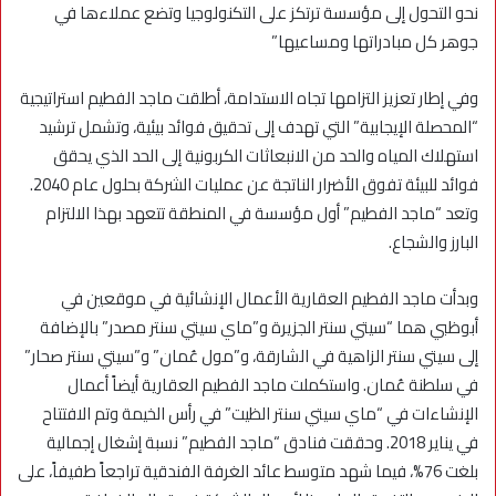
نحو التحول إلى مؤسسة ترتكز على التكنولوجيا وتضع عملاءها في
جوهر كل مبادراتها ومساعيها”
وفي إطار تعزيز التزامها تجاه الاستدامة، أطلقت ماجد الفطيم استراتيجية
“المحصلة الإيجابية” التي تهدف إلى تحقيق فوائد بيئية، وتشمل ترشيد
استهلاك المياه والحد من الانبعاثات الكربونية إلى الحد الذي يحقق
فوائد للبيئة تفوق الأضرار الناتجة عن عمليات الشركة بحلول عام 2040.
وتعد “ماجد الفطيم” أول مؤسسة في المنطقة تتعهد بهذا الالتزام
البارز والشجاع.
وبدأت ماجد الفطيم العقارية الأعمال الإنشائية في موقعين في
أبوظبي هما “سيتي سنتر الجزيرة و”ماي سيتي سنتر مصدر” بالإضافة
إلى سيتي سنتر الزاهية في الشارقة، و”مول عُمان” و”سيتي سنتر صحار”
في سلطنة عُمان. واستكملت ماجد الفطيم العقارية أيضاً أعمال
الإنشاءات في “ماي سيتي سنتر الظيت” في رأس الخيمة وتم الافتتاح
في يناير 2018. وحققت فنادق “ماجد الفطيم” نسبة إشغال إجمالية
بلغت 76%، فيما شهد متوسط عائد الغرفة الفندقية تراجعاً طفيفاً، على