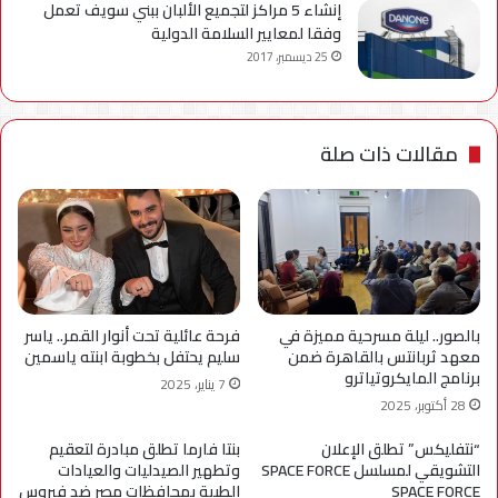
إنشاء 5 مراكز لتجميع الألبان ببني سويف تعمل
وفقا لمعايير السلامة الدولية
25 ديسمبر، 2017
مقالات ذات صلة
بالصور.. ليلة مسرحية مميزة في
فرحة عائلية تحت أنوار القمر.. ياسر
معهد ثربانتس بالقاهرة ضمن
سليم يحتفل بخطوبة ابنته ياسمين
برنامج المايكروتياترو
7 يناير، 2025
28 أكتوبر، 2025
“نتفليكس” تطلق الإعلان
بنتا فارما تطلق مبادرة لتعقيم
التشويقي لمسلسل SPACE FORCE
وتطهير الصيدليات والعيادات
SPACE FORCE
الطبية بمحافظات مصر ضد فيروس