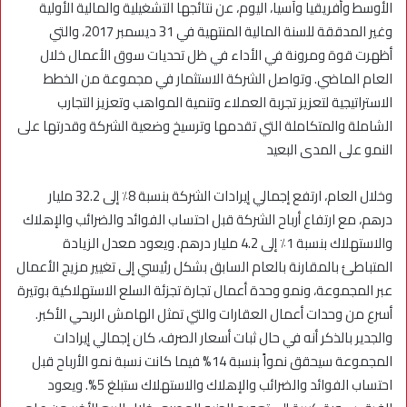
الأوسط وأفريقيا وآسيا، اليوم، عن نتائجها التشغيلية والمالية الأولية
وغير المدققة للسنة المالية المنتهية في 31 ديسمبر 2017، والتي
أظهرت قوة ومرونة في الأداء في ظل تحديات سوق الأعمال خلال
العام الماضي. وتواصل الشركة الاستثمار في مجموعة من الخطط
الاستراتيجية لتعزيز تجربة العملاء وتنمية المواهب وتعزيز التجارب
الشاملة والمتكاملة التي تقدمها وترسيخ وضعية الشركة وقدرتها على
النمو على المدى البعيد
وخلال العام، ارتفع إجمالي إيرادات الشركة بنسبة 8٪ إلى 32.2 مليار
درهم، مع ارتفاع أرباح الشركة قبل احتساب الفوائد والضرائب والإهلاك
والاستهلاك بنسبة 1٪ إلى 4.2 مليار درهم. ويعود معدل الزيادة
المتباطئ بالمقارنة بالعام السابق بشكل رئيسي إلى تغيير مزيج الأعمال
عبر المجموعة، ونمو وحدة أعمال تجارة تجزئة السلع الاستهلاكية بوتيرة
أسرع من وحدات أعمال العقارات والتي تمثل الهامش الربحي الأكبر.
والجدير بالذكر أنه في حال ثبات أسعار الصرف، كان إجمالي إيرادات
المجموعة سيحقق نمواً بنسبة 14% فيما كانت نسبة نمو الأرباح قبل
احتساب الفوائد والضرائب والإهلاك والاستهلاك ستبلغ 5%. ويعود