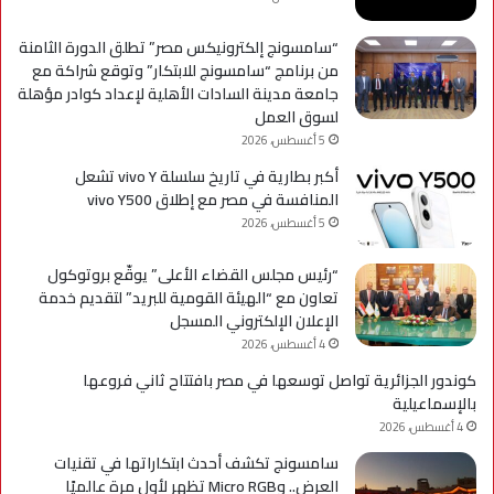
التحديثات
“سامسونج إلكترونيكس مصر” تطلق الدورة الثامنة
من برنامج “سامسونج للابتكار” وتوقع شراكة مع
جامعة مدينة السادات الأهلية لإعداد كوادر مؤهلة
لسوق العمل
5 أغسطس، 2026
أكبر بطارية في تاريخ سلسلة vivo Y تشعل
المنافسة في مصر مع إطلاق vivo Y500
5 أغسطس، 2026
“رئيس مجلس القضاء الأعلى” يوقّع بروتوكول
تعاون مع “الهيئة القومية للبريد” لتقديم خدمة
الإعلان الإلكتروني المسجل
4 أغسطس، 2026
كوندور الجزائرية تواصل توسعها في مصر بافتتاح ثاني فروعها
بالإسماعيلية
4 أغسطس، 2026
سامسونج تكشف أحدث ابتكاراتها في تقنيات
العرض.. وMicro RGB تظهر لأول مرة عالميًا