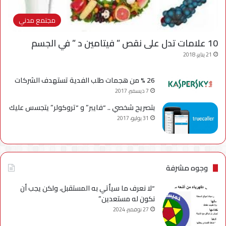
مجتمع مدني
10 علامات تدل على نقص ” فيتامين د ” في الجسم
21 يناير، 2018
26 % من هجمات طلب الفدية تستهدف الشركات
7 ديسمبر، 2017
بتصريح شخصي .. “فايبر” و “تروكولر” يتجسس عليك
31 يوليو، 2017
وجوه مشرفة
“لا نعرف ما سيأتي به المستقبل، ولكن يجب أن
نكون له مستعدين”
27 نوفمبر، 2024