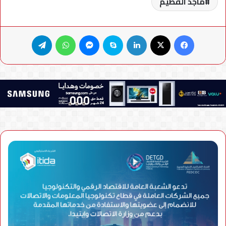
ماجد الفطيم
فيسبوك
X
لينكدإن
سكايب
ماسنجر
واتساب
تيلقرام