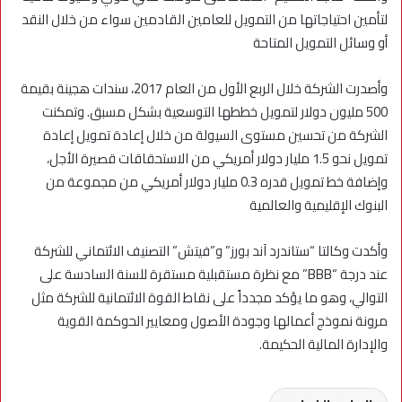
لتأمين احتياجاتها من التمويل للعامين القادمين سواء من خلال النقد
أو وسائل التمويل المتاحة
وأصدرت الشركة خلال الربع الأول من العام 2017، سندات هجينة بقيمة
500 مليون دولار لتمويل خططها التوسعية بشكل مسبق. وتمكنت
الشركة من تحسين مستوى السيولة من خلال إعادة تمويل إعادة
تمويل نحو 1.5 مليار دولار أمريكي من الاستحقاقات قصيرة الأجل،
وإضافة خط تمويل قدره 0.3 مليار دولار أمريكي من مجموعة من
البنوك الإقليمية والعالمية
وأكدت وكالتا “ستاندرد آند بورز” و”فيتش” التصنيف الائتماني للشركة
عند درجة “BBB” مع نظرة مستقبلية مستقرة للسنة السادسة على
التوالي، وهو ما يؤكد مجدداً على نقاط القوة الائتمانية للشركة مثل
مرونة نموذج أعمالها وجودة الأصول ومعايير الحوكمة القوية
والإدارة المالية الحكيمة.