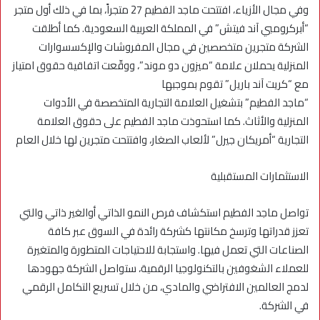
وفي مجال الأزياء، افتتحت ماجد الفطيم 27 متجراً، بما في ذلك أول متجر
“أبركرومبي آند فيتش” في المملكة العربية السعودية. كما أطلقت
الشركة متجرين متخصصين في مجال المفروشات والإكسسوارات
المنزلية يحملان علامة “ميزون دو موند”، ووقّعت اتفاقية حقوق امتياز
مع “كريت آند باريل” تقوم بموجبها
“ماجد الفطيم” بتشغيل العلامة التجارية المتخصصة في الأدوات
المنزلية والأثاث. كما استحوذت ماجد الفطيم على حقوق العلامة
التجارية “أمريكان جيرل” لألعاب الصغار، وافتتحت متجرين لها خلال العام
الاستثمارات المستقبلية
تواصل ماجد الفطيم استكشاف فرص النمو الذاتي أوالغير ذاتي والتي
تعزز قدراتها وترسخ مكانتها كشركة رائدة في السوق عبر كافة
الصناعات التي تعمل فيها. واستجابة للاحتياجات المتطورة والمتغيرة
للعملاء الشغوفين بالتكنولوجيا الرقمية، ستواصل الشركة جهودها
لدمج العالمين الافتراضي والمادي، من خلال تسريع التكامل الرقمي
في الشركة.