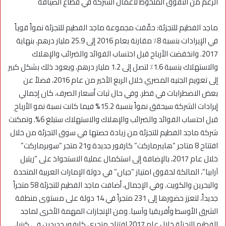
الرغم من التفوق الملحوظ لأعمال الشركة في قطاع الضيافة
ماجد الفطيم للتجزئة: حقّقت مجموعة ماجد الفطيم للتجزئة نمواً قوياً
في الإيرادات بنسبة 8٪ مقارنة بعام 2016 إلى 25.9 مليار درهم، بنهاية
2017. وانخفضت الأرباح قبل احتساب الفوائد والضرائب والإهلاك
والاستهلاك بنسبة 1.6٪ لتصل إلى 1.2 مليار درهم، ويعود ذلك بشكل كبير
إلى تعويم الجنيه المصري خلال الربع الأخير من عام 2016، فضلاً عن
بعض الاضطرابات في قطر. وفي حال ثبات أسعار الصرف، كان إجمالي
إيرادات الشركة سيحقق نمواً بنسبة 15.2% فيما كانت نسبة نمو الأرباح
قبل احتساب الفوائد والضرائب والإهلاك والاستهلاك ستبلغ 6%. وتمكنت
شركة ماجد الفطيم للتجزئة من زيادة حصتها في سوق التجزئة من خلال
افتتاح 8 متاجر “هايبرماركت” كارفور جديدة و21 متجر “سوبرماركت”
خلال عام 2017، بالإضافة إلى استكمال عملية الاستحواذ على “ريتيل
آرابيا”، المالكة لحقوق امتياز “جيان” في دولة الإمارات العربية المتحدة
والبحرين والكويت. وفي الإجمال، أضافت ماجد الفطيم للتجزئة 58 متجراً
جديداً، لتعزز حضورها إلى 231 متجراً في 14 دولة على مستوى منطقة
الشرق الأوسط وأفريقيا وآسيا. ومن الإنجازات المهمة الأخرى لماجد
الفطيم للتجزئة خلال عام 2017 افتتاح متجري كارفور جديدين في كينيا،