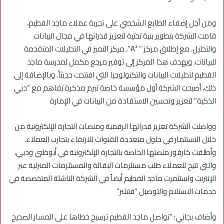
ومن أجل إضفاء الطابع الشخصي على تجربة عملاء ماجد الفطيم،
قامت الشركة بتطوير بنية تحتية لتعزيز قدراتها في مجال البيانات
والتحليل، مع إطلاق مركز ” A²”، مركز التميز في التحليلات المتقدمة
للبيانات. ويهدف هذا المركز إلى توفير مرجع مكمل لمدرسة ماجد
الفطيم لتحليلات البيانات والتكنولوجيا التي افتتحت حديثاً. وبالإضافة إلى
ذلك، أصبحت الشركة أول مؤسسة خاصة تبرم مذكرة تفاهم مع “دبي
الذكية” لتعزيز وتحسين الاستفادة من البيانات في الإمارة
وواصلت الشركة تعزيز قدراتها الرقمية ومنصات التجارة الإلكترونية من
خلال الاستثمار في حلول متعددة القنوات للارتقاء بتجارب العملاء.
وأطلقت كارفور منصتها الخاصة بالتجارة الإلكترونية في أبوظبي ودبي،
والتي تتيح للعملاء طلب مستلزمات البقالة والمستلزمات المنزلية عبر
الإنترنت واستثمرت ماجد الفطيم أيضاً في الشركة الناشئة المتخصصة في
خدمات الاستلام والتوصيل “فتشر”
وأضاف بجاني: “تواصل ماجد الفطيم ترسيخ خطاها على المسار الصحيح