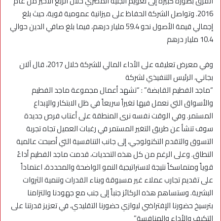
الفرق بصورة كبيرة إلى تعويم الجنيه المصري خلال الربع الأخير من عام
2016. وتواصل الشركة الحفاظ على ميزانية عمومية قوية، حيث بلغ
إجمالي قيمة الأصول نحو 59.4 مليار درهم، فيما بلغ صافي الدين حوالي
10.4 مليار درهم
وفي معرض تعليقه على الأداء المالي للشركة خلال 2017، قال آلان
بجاني، الرئيس التنفيذي لشركة
“ماجد الفطيم القابضة” : “تشهد أعمال مجموعة ماجد الفطيم
والأسواق التي نعمل فيها تغيراً سريعاً في ظل الابتكار والإبداع
المستمر. وفي الوقت نفسه نرى المنطقة على أعتاب فرص جديدة
سوف تنشأ عن طريق التغير المستمر في رغبات العميل تجاه تجربة
التسوق والتقدم التكنولوجي، إلى جانب التنافسية التي أصبحت عالمية
النطاق. وعلى الرغم من كل هذه التحديات، قدمت ماجد الفطيم أداءً
قوياً ومتماسكاً نتيجة لاستراتيجية النمو الواضحة والمحددة، اعتماداً
على تقديم تجارب عملاء غير مسبوقة وبناء القدرات وتنمية الثروات
البشرية. وستساهم هذه الركائز جنباً إلى جنب مع جهودنا والتزامنا
بترسيخ حضورنا الإفتراضي ليوازي حضورنا التقليدي، في تعزيز قدرتنا على
التكيف والأداء والمنافسة”