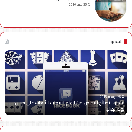
25 مايو، 2016
فيديو
فيديو..
نصائح
للتخلص
من
إزعاج
تنبيهات
الألعاب
على
26 نوفمبر، 2015
فيديو.. نصائح للتخلص من إزعاج تنبيهات الألعاب على فيس
فيس
بوك نهائياًَ
بوك
نهائياًَ