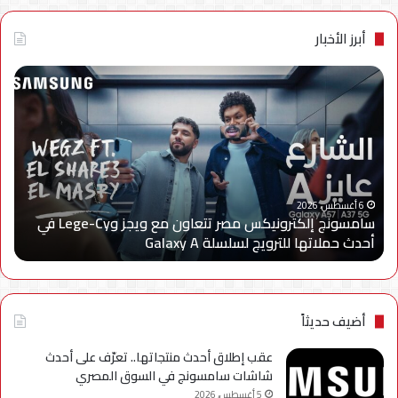
أبرز الأخبار
الجهاز
كس
القومي
لتنظيم
الاتصالات
يعلن
إعادة
إتاحة
6 أغسطس، 2026
الجهاز الق
خدمة
سامسونج إلكترونيكس مصر تتعاون مع ويجز وLege-Cy في
«أرقامي»
لاتها للترويج لسلسلة Galaxy A
استكمال ال
عبر
تطبيق
My
NTRA
بحل
أضيف حديثاً
فني
مؤقت
عقب إطلاق أحدث منتجاتها.. تعرّف على أحدث
لحين
شاشات سامسونج في السوق المصري
استكمال
5 أغسطس، 2026