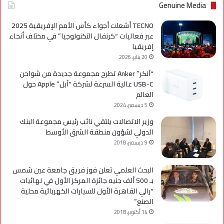
Genuine Media
TECNO أشعلت أجواء كأس الأمم الإفريقية 2025
عبر فعاليات “كرنفال التكنولوجيا” في مختلف أنحاء
إفريقيا
20 يناير، 2026
“آنكر” Anker تطرح مجموعة جديدة من شواحن
USB-C عالية السرعة لشركة “آبل” Apple حول
العالم
5 ديسمبر، 2024
وزير الاتصالات يلتقي نائب رئيس مجموعة البنك
الدولي لشؤون منطقة الشرق الأوسط
9 ديسمبر، 2018
البحث العلمي تعلن فوز فريق جامعة عين شمس
بـ 500 ألف جنيه جائزة المركز الأول في نهائيات
“رالي القاهرة الأول للسيارات الكهربائية محلية
الصنع”
14 أكتوبر، 2018