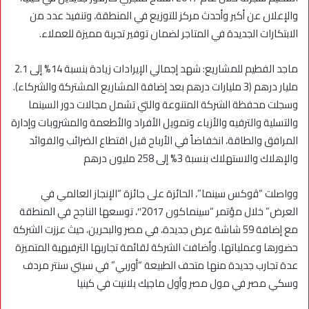
والإعلان عن أكبر وأحدث مركز للتوزيع في المنطقة، وتنفيذ عدد من
الابتكارات الجديدة في المتاجر لضمان توفير تجربة مميزة للعملاء.
ماجد الفطيم للمشاريع: شهد إجمالي الإيرادات زيادة بنسبة 14% إلى 2.1
مليار درهم (3 مليارات درهم بعد إضافة المشاريع المشتركة والشركاء).
وسجلت محفظة الشركة المتنوعة والتي تشمل مجالات دور السينما
والتسلية والترفيه والأزياء وتمويل الأفراد والأطعمة والمشروبات وإدارة
المرافق والطاقة، انخفاضاً في الأرباح قبل اقتطاع الضرائب والفوائد
والإهلاك والاستهلاك بنسبة 3% إلى 258 مليون درهم
وواصلت “ﭬوكس سينما”، الحائزة على جائزة “الإنجاز العالمي في
العرض” خلال مؤتمر “سينماكون 2017″، توسعها الناجح في المنطقة
مع إضافة 59 شاشة عرض جديدة، في مصر والبحرين، حيث عززت الشركة
حضورها وعملياتها. وأضافت الشركة لقائمة تجاربها الترفيهية المتميزة
عدة تجارب جديدة منها متحف الطبيعة “أوربي” في سيتي سنتر مردف
وسكي مصر في مول مصر وأول ماجيك بلانيت في كينيا