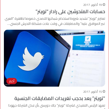
19 أكتوبر، 2017
حسابات المتحرشين على رادار “تويتر”
تعتزم “تويتر” تشديد شروط استخدام شبكتها للتصدي خصوصا لظاهرة “العري
غير الموافق عليه” والمضايقات في وقت عادت مشكلة التحرش الجنسي…
أخبار
15 أكتوبر، 2017
“تويتر” يعد بحجب تغريدات المضايقات الجنسية
تعهد الرئيس التنفيذي لشركة “تويتر” جاك دورسي بأن تبذل الشركة جهودا