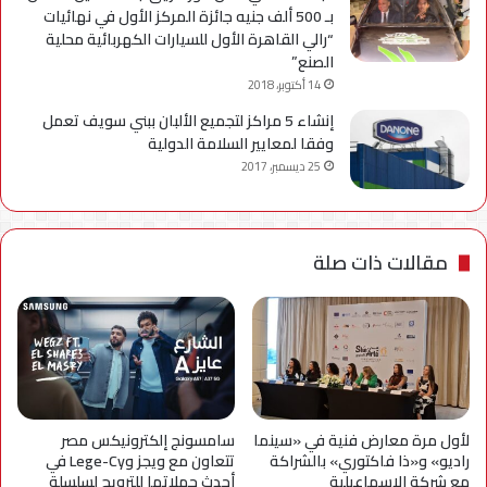
بـ 500 ألف جنيه جائزة المركز الأول في نهائيات
“رالي القاهرة الأول للسيارات الكهربائية محلية
الصنع”
14 أكتوبر، 2018
إنشاء 5 مراكز لتجميع الألبان ببني سويف تعمل
وفقا لمعايير السلامة الدولية
25 ديسمبر، 2017
مقالات ذات صلة
لأول مرة معارض فنية في «سينما
سامسونج إلكترونيكس مصر
راديو» و«ذا فاكتوري» بالشراكة
تتعاون مع ويجز وLege-Cy في
مع شركة الإسماعيلية
أحدث حملاتها للترويج لسلسلة