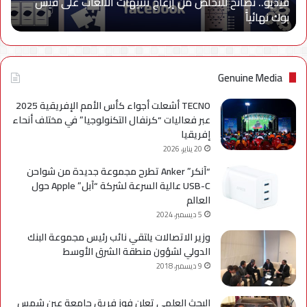
فيديو.. نصائح للتخلص من إزعاج تنبيهات الألعاب على فيس
فيس
بوك نهائياًَ
بوك
نهائياًَ
Genuine Media
TECNO أشعلت أجواء كأس الأمم الإفريقية 2025
عبر فعاليات “كرنفال التكنولوجيا” في مختلف أنحاء
إفريقيا
20 يناير، 2026
“آنكر” Anker تطرح مجموعة جديدة من شواحن
USB-C عالية السرعة لشركة “آبل” Apple حول
العالم
5 ديسمبر، 2024
وزير الاتصالات يلتقي نائب رئيس مجموعة البنك
الدولي لشؤون منطقة الشرق الأوسط
9 ديسمبر، 2018
البحث العلمي تعلن فوز فريق جامعة عين شمس