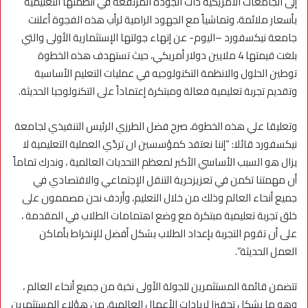
إلى الجامعات الأمريكية ذات الجودة المرتفعة في أنظمتها التعليمية
بأسعار ملائمة، وتماشياً مع الجهود الرامية لرأب هذه الفجوة أعلنت
جامعة نيكسفورد –اليوم- عن إنهاء جولتها الإستثمارية الأولى والتي
بلغت قيمتها 4 ملايين دولار أمريكي، حيث تستهدف هذه الخطوة
توطين الحلول والانظمة التكنولوجيه في عمليات التعليم الأساسية
وتقديم تجربة تعليمية فعالة ومبتكرة إعتماداً على التكنولوجيا الحديثة.
وتعليقا علي هذه الخطوة، صرح فضل الطرزي الرئيس التنفيذي لجامعة
نيكسفورد قائلا: “إننا نعتقد كمؤسسين ان تردًي العملية التعليمية لا
يزال هو السبب الأساسي الأكبر لمعظم التحديات العالمية ، وندرك تماماً
أن مهمتنا تكمن في تعزيزحرية التنقل الإجتماعي والاقتصادي في
جميع أنحاء العالم وذلك من خلال التعليم، وأردف نحن مصممون على
خلق تجربة تعليمية مبتكرة مع وضع اهتمامات الطلاب في المقدمة ،
على أن تقوم التجربة بإعداد الطلاب بشكل أفضل للإنخراط بأماكن
العمل الحديثة”.
تتضمن قائمة المستثمرين للجولة الأولى نخبة من جميع أنحاء العالم ،
وهو ما يشكل تحفيزا لريادات الأعمال العالمية، من هؤلاء المستثمرين