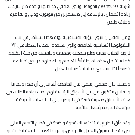
شركة Magnify Ventures ، والتي تعد في حد ذاتها واحدة من شركات
ريادة الأعمال ، بالإضافة إلى مستثمرين من نيويورك ودبي والقاهرة
وجنيف ولندن.
ومن المقرر أن تتبنى الرؤية المستقبلية نواة هذا الإستثمار في بناء
التكنولوجيا الأساسية للجامعة والتي تستخدم الذكاء الإصطناعي (AI)
لتزويد الطلاب بتجربة تعلم شخصية وممتعة وتنافسية من حيث التكلفة،
كما ستشمل هذه المرحلة أيضًا تصميم وبناء منهج دراسي تم بناءه
خصيصاً ليتناسب مع احتياجات أصحاب العمل .
وبحسب بيان صحفي رسمي فإن الجامعة أشارت إلى أن مصر ونيجيريا
والفلبين ستكون من بين الأسواق الرئيسية لهم ، حيث يواجه الطلاب في
هذه الأسواق صعوبة كبيرة في الوصول الى الجامعات الأمريكية
مرتفعة الجودة بأسعار ملائمة.
وقد علَّق الطرزي قائلاً: “هناك فجوة واضحة في قطاع التعليم العالي
بين متطلبات سوق العمل والخريجين، وهو ما تعمل جامعة نيكسفورد