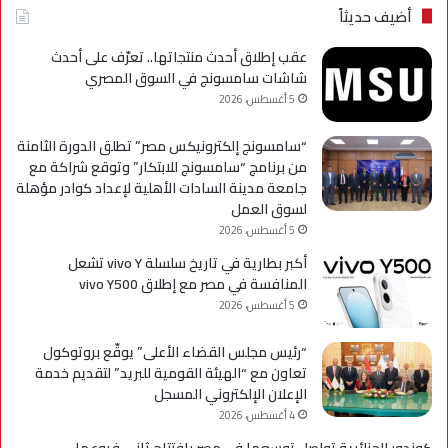
Galaxy
بحل
أضيف حديثاً
A
فني
مؤ
عقب إطلاق أحدث منتجاتها.. تعرّف على أحدث
لحي
شاشات سامسونج في السوق المصري
است
5 أغسطس، 2026
التح
“سامسونج إلكترونيكس مصر” تطلق الدورة الثامنة
من برنامج “سامسونج للابتكار” وتوقع شراكة مع
جامعة مدينة السادات الأهلية لإعداد كوادر مؤهلة
لسوق العمل
5 أغسطس، 2026
أكبر بطارية في تاريخ سلسلة vivo Y تشعل
المنافسة في مصر مع إطلاق vivo Y500
5 أغسطس، 2026
“رئيس مجلس القضاء الأعلى” يوقّع بروتوكول
تعاون مع “الهيئة القومية للبريد” لتقديم خدمة
الإعلان الإلكتروني المسجل
4 أغسطس، 2026
كوندور الجزائرية تواصل توسعها في مصر بافتتاح ثاني فروعها