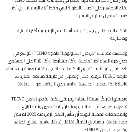
ومن خلال دمج ثقافة كرة القدم في فضاءات البيع، ضمنت TECNO
بقاء الجماهير على اتصال بالبطولة ليس فقط أثناء المباريات، بل أيضًا
ضمن تفاصيل حياتهم اليومية.
الذكاء الاصطناعي جعل تجربة كأس الأمم الإفريقية أكثر تفاعلية
ومشاركة
وعكست فعاليات “كرنفال التكنولوجيا” طموح TECNO الأوسع في
جعل كرة القدم أكثر تفاعلية، وأكثر مشاركة، وأكثر تأثيرًا على المستوى
العاطفي. فبدلاً من تقديم الذكاء الاصطناعي كتقنية بعيدة ومعقدة،
طرحته TECNO كرفيق ذكي وبديهي عزز طريقة متابعة المباريات،
واستعادة اللحظات الحاسمة، والتعبير عن الشغف طوال البطولة.
وبصفتها شريكًا رسميًا للاتحاد الإفريقي لكرة القدم، تواصل TECNO
تفعيل حضورها في الملاعب ومناطق المشجعين ونقاط البيع
والمجتمعات المحلية، لتؤكد أن كأس الأمم الإفريقية 2025 لم تكن
مجرد بطولة رياضية، بل احتفالًا ثقافيًا إفريقيًا واسع النطاق، تصاعد
وصُنع بدعم من TECNO AI.