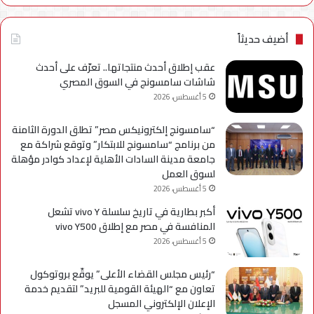
للترويج
My
لسلسلة
TRA
Galaxy
بحل
أضيف حديثاً
A
فني
مؤ
عقب إطلاق أحدث منتجاتها.. تعرّف على أحدث
لحي
شاشات سامسونج في السوق المصري
است
5 أغسطس، 2026
التح
“سامسونج إلكترونيكس مصر” تطلق الدورة الثامنة
من برنامج “سامسونج للابتكار” وتوقع شراكة مع
جامعة مدينة السادات الأهلية لإعداد كوادر مؤهلة
لسوق العمل
5 أغسطس، 2026
أكبر بطارية في تاريخ سلسلة vivo Y تشعل
المنافسة في مصر مع إطلاق vivo Y500
5 أغسطس، 2026
“رئيس مجلس القضاء الأعلى” يوقّع بروتوكول
تعاون مع “الهيئة القومية للبريد” لتقديم خدمة
الإعلان الإلكتروني المسجل