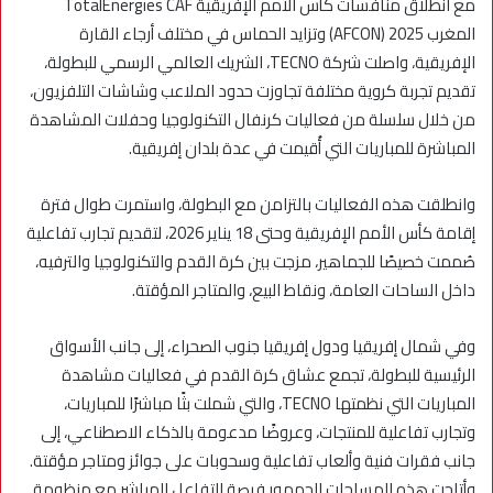
مع انطلاق منافسات كأس الأمم الإفريقية TotalEnergies CAF
المغرب 2025 (AFCON) وتزايد الحماس في مختلف أرجاء القارة
الإفريقية، واصلت شركة TECNO، الشريك العالمي الرسمي للبطولة،
تقديم تجربة كروية مختلفة تجاوزت حدود الملاعب وشاشات التلفزيون،
من خلال سلسلة من فعاليات كرنفال التكنولوجيا وحفلات المشاهدة
المباشرة للمباريات التي أُقيمت في عدة بلدان إفريقية.
وانطلقت هذه الفعاليات بالتزامن مع البطولة، واستمرت طوال فترة
إقامة كأس الأمم الإفريقية وحتى 18 يناير 2026، لتقديم تجارب تفاعلية
صُممت خصيصًا للجماهير، مزجت بين كرة القدم والتكنولوجيا والترفيه،
داخل الساحات العامة، ونقاط البيع، والمتاجر المؤقتة.
وفي شمال إفريقيا ودول إفريقيا جنوب الصحراء، إلى جانب الأسواق
الرئيسية للبطولة، تجمع عشاق كرة القدم في فعاليات مشاهدة
المباريات التي نظمتها TECNO، والتي شملت بثًا مباشرًا للمباريات،
وتجارب تفاعلية للمنتجات، وعروضًا مدعومة بالذكاء الاصطناعي، إلى
جانب فقرات فنية وألعاب تفاعلية وسحوبات على جوائز ومتاجر مؤقتة.
وأتاحت هذه المساحات للجمهور فرصة التفاعل المباشر مع منظومة