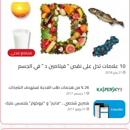
مجتمع مدني
10 علامات تدل على نقص ” فيتامين د ” في الجسم
21 يناير، 2018
26 % من هجمات طلب الفدية تستهدف الشركات
7 ديسمبر، 2017
بتصريح شخصي .. “فايبر” و “تروكولر” يتجسس عليك
31 يوليو، 2017