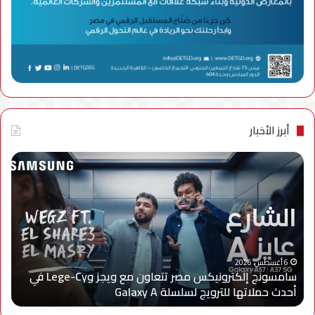
أبرز الأخبار
سامسونج
الجه
إلكترونيكس
الق
مصر
لتن
تتعاون
الا
مع
يعل
ويجز
إعا
وLege-
إتاح
ا
Cy
خدم
6 أغسطس، 2026
سامسونج إلكترونيكس مصر تتعاون مع ويجز وLege-Cy في
في
«أر
أحدث حملاتها للترويج لسلسلة Galaxy A
ا
أحدث
عبر
حملاتها
تطب