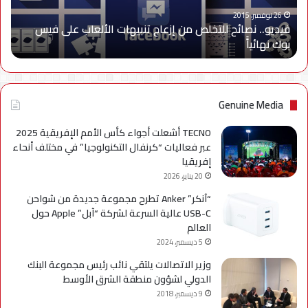
الألعاب
على
26 نوفمبر، 2015
فيديو.. نصائح للتخلص من إزعاج تنبيهات الألعاب على فيس
فيس
بوك نهائياًَ
بوك
نهائياًَ
Genuine Media
TECNO أشعلت أجواء كأس الأمم الإفريقية 2025
عبر فعاليات “كرنفال التكنولوجيا” في مختلف أنحاء
إفريقيا
20 يناير، 2026
“آنكر” Anker تطرح مجموعة جديدة من شواحن
USB-C عالية السرعة لشركة “آبل” Apple حول
العالم
5 ديسمبر، 2024
وزير الاتصالات يلتقي نائب رئيس مجموعة البنك
الدولي لشؤون منطقة الشرق الأوسط
9 ديسمبر، 2018