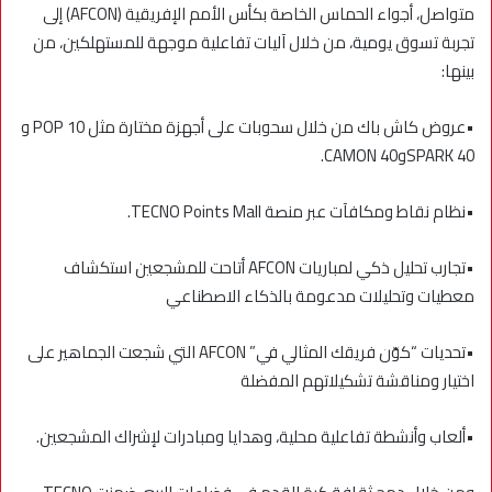
متواصل، أجواء الحماس الخاصة بكأس الأمم الإفريقية (AFCON) إلى
تجربة تسوق يومية، من خلال آليات تفاعلية موجهة للمستهلكين، من
بينها:
•عروض كاش باك من خلال سحوبات على أجهزة مختارة مثل POP 10 و
SPARK 40وCAMON 40.
•نظام نقاط ومكافآت عبر منصة TECNO Points Mall.
•تجارب تحليل ذكي لمباريات AFCON أتاحت للمشجعين استكشاف
معطيات وتحليلات مدعومة بالذكاء الاصطناعي
•تحديات “كوّن فريقك المثالي في” AFCON التي شجعت الجماهير على
اختيار ومناقشة تشكيلاتهم المفضلة
•ألعاب وأنشطة تفاعلية محلية، وهدايا ومبادرات لإشراك المشجعين.