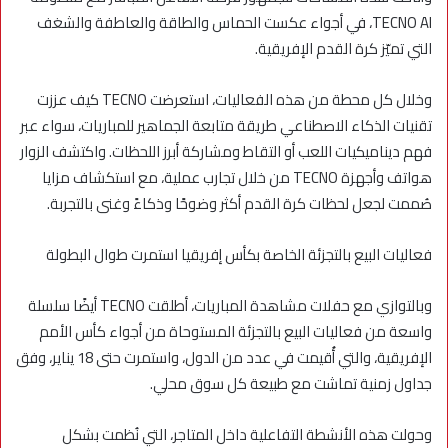
TECNO AI، في أجواء عكست الحماس والطاقة والعاطفة والشغف
التي تميّز كرة القدم الإفريقية.
وخلال كل محطة من هذه الفعاليات، استعرضت TECNO كيف عززت
تقنيات الذكاء الاصطناعي طريقة متابعة الجماهير للمباريات، سواء عبر
فهم ديناميكيات اللعب أو التقاط ومشاركة أبرز اللحظات. واكتشف الزوار
هواتف وأجهزة TECNO من خلال تجارب عملية، مع استكشاف مزايا
صُممت لجعل لحظات كرة القدم أكثر وضوحًا وذكاءً وغنى بالتجربة.
فعاليات البيع بالتجزئة الخاصة بكأس إفريقيا استمرت طوال البطولة
وبالتوازي مع حفلات مشاهدة المباريات، أطلقت TECNO أيضًا سلسلة
واسعة من فعاليات البيع بالتجزئة المستوحاة من أجواء كأس الأمم
الإفريقية، والتي أُقيمت في عدد من الدول، واستمرت حتى 18 يناير، وفق
جداول زمنية تماشت مع طبيعة كل سوق محلي.
وحولت هذه الأنشطة التفاعلية داخل المتاجر، التي نُظمت بشكل