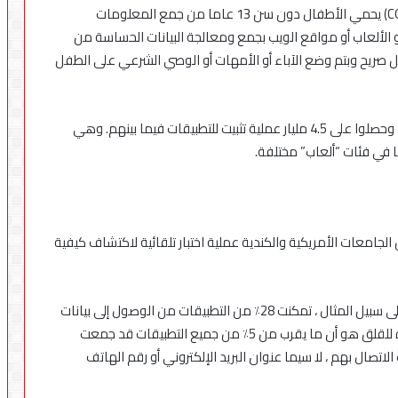
إن ” قانون حماية خصوصية الأطفال على الإنترنت” (COPPA) يحمي الأطفال دون سن 13 عاما من جمع المعلومات
بيقات أو الألعاب أو مواقع الويب بجمع ومعالجة البيانات الحساسة من
 صريح وبتم وضع الآباء أو الأمهات أو الوصي الشرعي على الطفل
ولقد تم الإختبار على 5,855 تطبيقًا من قبل 1,889 مطورًا ، وحصلوا على 4.5 مليار عملية تثبيت للتطبيقات فيما بينهم. وهي
جامعات الأمريكية والكندية عملية اختبار تلقائية لاكتشاف كيفية
ووجدوا أن الانتهاكات المحتملة جاءت في عدة أشكال. على سبيل المثال ، تمكنت 28٪ من التطبيقات من الوصول إلى بيانات
حساسة محمية بموجب أذونات “أندرويد”. ولعل الأكثر إثارة للقلق هو أن ما يقرب من 5٪ من جميع التطبيقات قد جمعت
صال بهم ، لا سيما عنوان البريد الإلكتروني أو رقم الهاتف