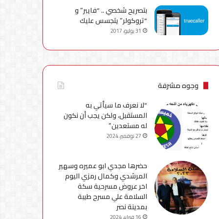
بتصريح شخصي .. “فايبر” و
“تروكولر” يتجسس عليك
31 يوليو، 2017
وجوه مشرفة
“لا نعرف ما سيأتي به
المستقبل، ولكن يجب أن نكون
له مستعدين”
27 نوفمبر، 2024
حضرها مجدي ابو عميره وسهير
المرشدي وكمال رمزي اليوم
اخر عروض مسرحية سكة
السلامة علي مسرح طيبة
بمدينة نصر
16 فبراير، 2024