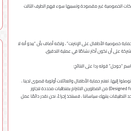
تهاكات الخصوصية غير مقصودة وتسببها سوء فهم الطرف الثالت
اية خصوصية الأطفال على الإنترنت” ، ولكنه أضاف بأن “يبدو أنه لا
الشركة على أن تكون أكثر نشاطًا في عملية التدقيق.
 توصلوا إليها. تعتبر حماية الأطفال والعائلات أولوية قصوى لدينا ،
ويقتضي برنامج “مصصم للعائلات” (Designed for Families program) من المطورين الالتزام بمتطلبات محددة تتجاوز
 التطبيقات ينتهك سياساتنا ، فسنتخذ إجراءً. نحن نقدر دائمًا عمل