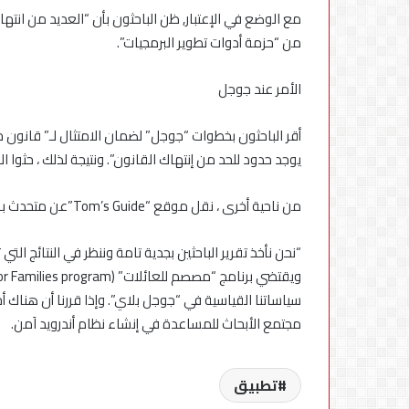
مع الوضع في الإعتبار, ظن الباحثون بأن “العديد من ان
من “حزمة أدوات تطوير البرمجيات”.
الأمر عند جوجل
أقر الباحثون بخطوات “جوجل” لضمان الامتثال لـ” قانون حم
يوجد حدود للحد من إنتهاك القانون”. ونتيجة لذلك ، حثوا 
من ناحية أخرى ، نقل موقع “Tom’s Guide”عن متحدث باسم “جوجل” قوله ردا على النتائج:
“نحن نأخذ تقرير الباحثين بجدية تامة وننظر في النتائج التي
سياساتنا القياسية في “جوجل بلاي”. وإذا قررنا أن هناك أحد
مجتمع الأبحاث للمساعدة في إنشاء نظام أندرويد اَمن.
تطبيق