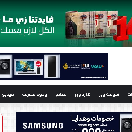
ت
سوفت وير
هارد وير
نصائح
وجوة مشرفة
فيديو