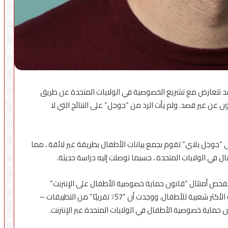
جة قد تتعارض مع تشريع الخصوصية في الولايات المتحدة عن طريق
ن عن غير قصد. ولم يأت الرد من “جوجل” على النتائج التي لا
للأطفال على “جوجل بلاي” تقوم بجمع بيانات الأطفال بطريقة غير لائقة ، مما
 في الولايات المتحدة ، حسبما توصلت إليه دراسة حديثة.
بفحص أمتثال “قانون حماية خصوصية الأطفال على الإنترنت”
(COPPA) مختبرة 5,855 تطبيقا من التطبيقات المعروفة و الأكثر شعبية للأطفال. ووجدت أن “57٪ تقريبًا” من التطبيقات –