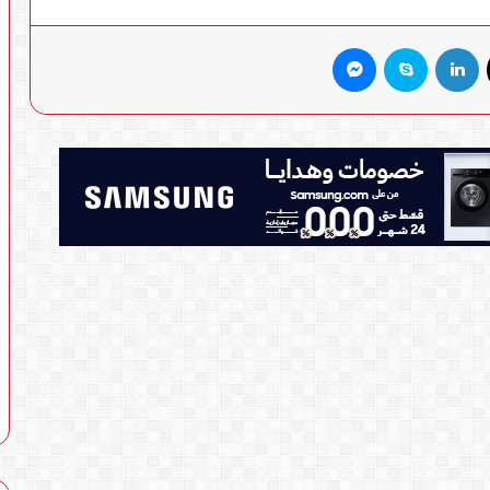
X
لينكدإن
سكايب
ماسنجر