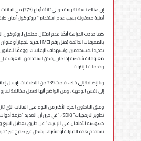
أمنية معقولة بسبب عدم استخدام ” بروتوكول أمان طبقة النقل ” (TLS) ، وهو بروتوكول تأمين البي
بالمعرفات الدائمة (مثل رقم MEI
تحديد المستخدمين واستهداف الإعلانات. ووفقًا لـقانون ح
معلومات شخصية إذا كان يمكن استخدامها للتعرف على ب
وخدمات الإنترنت .
إلى نفس الوجهة ، ومن الواضح أنها تعمل مخالفة لشروط خد
وعلق الباحثون الجزء الأكبر من اللوم على البيانات التي 
تطوير البرمجيات” (SDK). “في حين أن العدي
خصوصية الأطفال على الإنترنت” عن طريق تعطيل التتبع والإ
تستخدم هذه الخيارات أو تنشرها بشكل غير صحيح عبر “حزمة