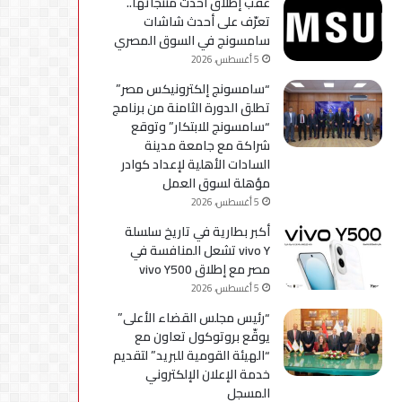
عقب إطلاق أحدث منتجاتها..
استكمال
تعرّف على أحدث شاشات
التحديثات
سامسونج في السوق المصري
5 أغسطس، 2026
“سامسونج إلكترونيكس مصر”
تطلق الدورة الثامنة من برنامج
“سامسونج للابتكار” وتوقع
شراكة مع جامعة مدينة
السادات الأهلية لإعداد كوادر
مؤهلة لسوق العمل
5 أغسطس، 2026
أكبر بطارية في تاريخ سلسلة
vivo Y تشعل المنافسة في
مصر مع إطلاق vivo Y500
5 أغسطس، 2026
“رئيس مجلس القضاء الأعلى”
يوقّع بروتوكول تعاون مع
“الهيئة القومية للبريد” لتقديم
خدمة الإعلان الإلكتروني
المسجل