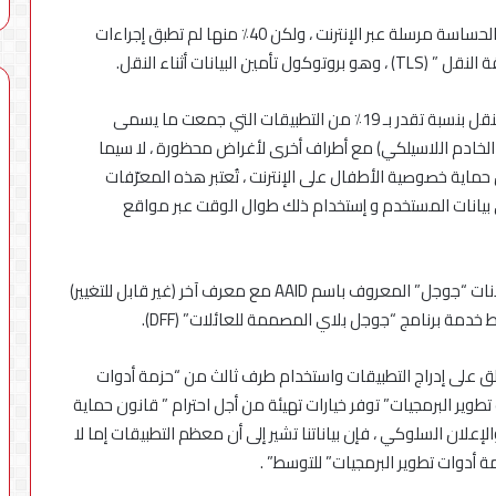
إن هناك نسبة تقريبية حوالي ثلاثة أرباع (73٪) من البيانات الحساسة مرسلة عبر الإنترنت ، ولكن 40٪ منها لم تطبق إجراءات
انات أثناء النقل.
كما حددت الدراسة أيضًا عدم امتثال محتمل لبروتوكول النقل بنسبة تقدر بـ 19٪ من التطبيقات التي جمعت ما يسمى
I الفريد للجهاز أو عنوان الخادم اللاسيلكي) مع أطراف أخرى لأغراض محظورة ، لا سيما
ماية خصوصية الأطفال على الإنترنت ، تُعتبر هذه المعرّفات
يانات المستخدم و إستخدام ذلك طوال الوقت عبر مواقع
وبالإضافة إلى ذلك ، قامت 39٪ من التطبيقات بإرسال إعلانات “جوجل” المعروف باسم AAID مع معرف آخر (غير قابل للتغيير)
مة برنامج “جوجل بلاي المصممة للعائلات” (DFF).
تنزلق على إدراج التطبيقات واستخدام طرف ثالث من “حزمة أدوات
د “حزمة أدوات تطوير البرمجيات” توفر خيارات تهيئة من أجل احترام ” قانون حماية
علان السلوكي ، فإن بياناتنا تشير إلى أن معظم التطبيقات إما لا
 أدوات تطوير البرمجيات” للتوسط” .