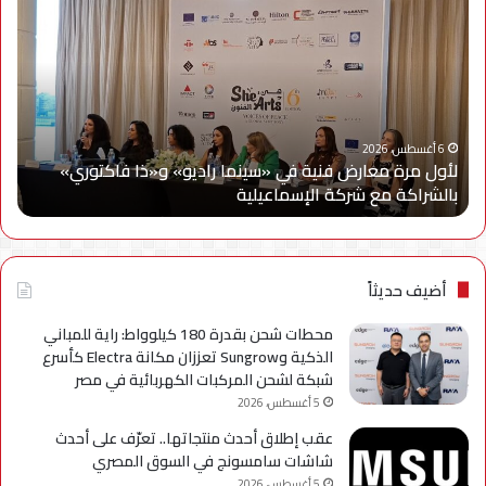
مرة
إلك
معارض
مصر
فنية
تتع
في
مع
«سينما
ويج
راديو»
وe
و«ذا
Cy
6 أغسطس، 2026
لأول مرة معارض فنية في «سينما راديو» و«ذا فاكتوري»
فاكتوري»
في
بالشراكة مع شركة الإسماعيلية
أح
بالشراكة
أحد
مع
حمل
شركة
للتر
الإسماعيلية
لسل
axy
أضيف حديثاً
A
محطات شحن بقدرة 180 كيلوواط: راية للمباني
الذكية وSungrow تعززان مكانة Electra كأسرع
شبكة لشحن المركبات الكهربائية في مصر
5 أغسطس، 2026
عقب إطلاق أحدث منتجاتها.. تعرّف على أحدث
شاشات سامسونج في السوق المصري
5 أغسطس، 2026