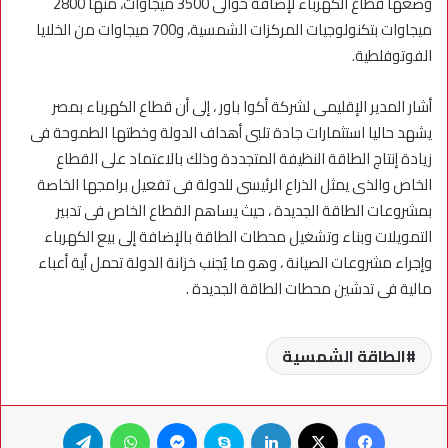
وضعها قطاع الكهرباء لإضافة حوالى 3500 ميجاوات، منها 2800
ميجاوات بتكنولوجيات المركزات الشمسية، و700 ميجاوات من الخلايا
الفوتوفلطية.
أشار المدير الإقليمى لشركة أكوا باور ، إلى أن قطاع الكهرباء بمصر
يشهد حاليا استثمارات جادة تلبى أهداف الدولة وخطتها الطموحة فى
زيادة إنتاج الطاقة النظيفة المتجددة وذلك بالاعتماد على القطاع
الخاص والذى يمثل الذراع الرئيسى للدولة فى تفعيل برامجها الخاصة
بمشروعات الطاقة الجديدة ، حيث يساهم القطاع الخاص فى تدبير
التمويلات وبناء وتشغيل محطات الطاقة بالإضافة إلى بيع الكهرباء
وإجراء مشروعات الصيانة ، وهو ما يُجنب خزانة الدولة تحمل أية أعباء
مالية فى تدشين محطات الطاقة الجديدة .
الطاقة الشمسية
فيسبوك
X
لينكدإن
سكايب
ماسنجر
واتساب
تيلقرام