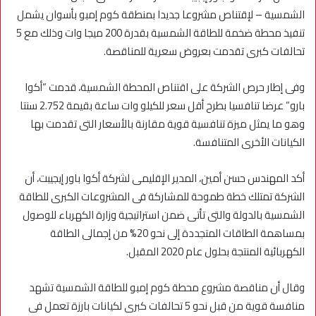
الشمسية – لإقتناص مشروعا جديدا بمنطقة كوم إمبو بأسوان يشمل
تنفيذ محطة ضخمة للطاقة الشمسية بقدرة 200 ميجا وات وذلك مع 5
تحالفات كبرى تقدمت بعروض سعرية للمناقصة.
وفى إطار حرص الشركة على اقتناص المحطة الشمسية، قدمت “أكوا
بارو” عرضا تنافسيا بطرح أقل سعر للكيلو وات ساعة بقيمة 2.752 سنتا
وهو ما يمثل ميزة تنافسية قوية مقارنة بالأسعار التى تقدمت بها
الكيانات الأخرى المتنافسة.
أكد المهندس حسن أمين، المدير الإقليمى لشركة أكوا باور إيجيبت، أن
الشركة تمتلك خطة طموحة للمشاركة فى المشروعات الكبرى للطاقة
الشمسية بالدولة والتى تأتى ضمن استراتيجية وزارة الكهرباء للوصول
بمساهمة الطاقات المتجددة إلى نحو 20% من إجمالى الطاقة
الكهربائية المنتجة بحلول عام 2020 المقبل.
وقال أن مناقصة مشروع محطة كوم إمبو للطاقة الشمسية تشهد
منافسة قوية من قبل نحو 5 تحالفات كبرى لكيانات بارزة تعمل فى