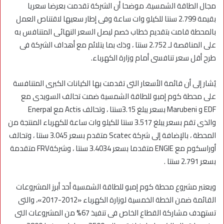
مجال الطاقة الشمسية، موضحا أن الشركة تقدمت بعرضا سعريا
بقيمة 2.799 سنتا للكيلو وات ساعة وفى إطار سعيها لاقتناص العمل
بالمحطة قامت بتقديم خطاب خصم ليصل السعر النهائى المتنافس به
على المناقصة لـ 2.752 سنتا ، وذك بما يتلائم مع أهداف الشركة فى
طرح أقل سعر تنافسى أمام وزارة الكهرباء.
يُشار إلى أن قائمة الأسعار التى تقدمت بها الكيانات الكبرى المتنافسة
على محطة كوم إمبو للطاقة الشمسية ضمت تحالف السويدى مع
EDF و Marubeni بسعر يبلغ 3.15سنتا ، وتحالف Actis مع Enerpal
والذى تقم بسعر يبلغ 3.517 سنتا للكيلو وات ساعة للكهرباء المنتجة من
المحطة ، بالإضافة إلى شركة Scatec متقدم بسعر 3.045 سنتا ، وتحالف
أوراسكوم مع ENGIE متقدما بسعر 3.4034 سنتا ، وشركةFRV متقدمة
بسعر 2.791 سنتا .
ويعتبر مشروع محطة كوم إمبو للطاقة الشمسية أحد أبرز المشروعات
القائمة ضمن الخطة الخمسية لوزارة الكهرباء «2012-2017»، والتى
تستهدف مشاركة القطاع الخاص فى تنفيذ 67% من المشروعات التى