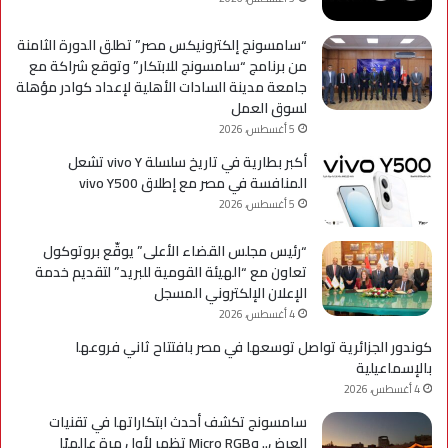
“سامسونج إلكترونيكس مصر” تطلق الدورة الثامنة
من برنامج “سامسونج للابتكار” وتوقع شراكة مع
جامعة مدينة السادات الأهلية لإعداد كوادر مؤهلة
لسوق العمل
5 أغسطس، 2026
أكبر بطارية في تاريخ سلسلة vivo Y تشعل
المنافسة في مصر مع إطلاق vivo Y500
5 أغسطس، 2026
“رئيس مجلس القضاء الأعلى” يوقّع بروتوكول
تعاون مع “الهيئة القومية للبريد” لتقديم خدمة
الإعلان الإلكتروني المسجل
4 أغسطس، 2026
كوندور الجزائرية تواصل توسعها في مصر بافتتاح ثاني فروعها
بالإسماعيلية
4 أغسطس، 2026
سامسونج تكشف أحدث ابتكاراتها في تقنيات
العرض.. وMicro RGB تظهر لأول مرة عالميًا