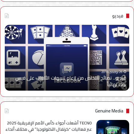
فيديو
فيديو..
نصائح
للتخلص
من
إزعاج
تنبيهات
الألعاب
على
26 نوفمبر، 2015
فيديو.. نصائح للتخلص من إزعاج تنبيهات الألعاب على فيس
فيس
بوك نهائياًَ
بوك
نهائياًَ
Genuine Media
TECNO أشعلت أجواء كأس الأمم الإفريقية 2025
عبر فعاليات “كرنفال التكنولوجيا” في مختلف أنحاء