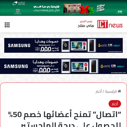
الق
الرئيسية
/
أخبار
أخبار
“اتصال” تمنح أعضائها خصم 50%
للحصول على درجة الماجستير