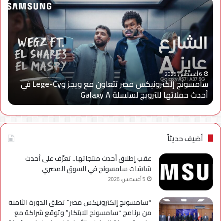
سامسونج
الجه
إلكترونيكس
الق
مصر
لتن
تتعاون
الا
مع
يعل
ويجز
إعا
وLege-
إتاح
ا
Cy
خدم
6 أغسطس، 2026
سامسونج إلكترونيكس مصر تتعاون مع ويجز وLege-Cy في
في
«أر
أحدث حملاتها للترويج لسلسلة Galaxy A
ا
أحدث
عبر
حملاتها
تطب
للترويج
My
لسلسلة
TRA
Galaxy
بحل
أضيف حديثاً
A
فني
مؤ
عقب إطلاق أحدث منتجاتها.. تعرّف على أحدث
لحي
شاشات سامسونج في السوق المصري
است
5 أغسطس، 2026
التح
“سامسونج إلكترونيكس مصر” تطلق الدورة الثامنة
من برنامج “سامسونج للابتكار” وتوقع شراكة مع