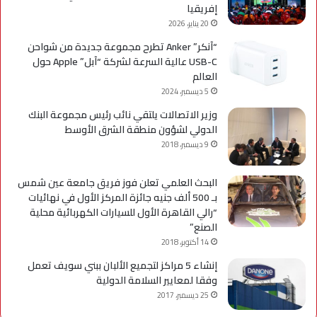
إفريقيا
20 يناير، 2026
“آنكر” Anker تطرح مجموعة جديدة من شواحن
USB-C عالية السرعة لشركة “آبل” Apple حول
العالم
5 ديسمبر، 2024
وزير الاتصالات يلتقي نائب رئيس مجموعة البنك
الدولي لشؤون منطقة الشرق الأوسط
9 ديسمبر، 2018
البحث العلمي تعلن فوز فريق جامعة عين شمس
بـ 500 ألف جنيه جائزة المركز الأول في نهائيات
“رالي القاهرة الأول للسيارات الكهربائية محلية
الصنع”
14 أكتوبر، 2018
إنشاء 5 مراكز لتجميع الألبان ببني سويف تعمل
وفقا لمعايير السلامة الدولية
25 ديسمبر، 2017