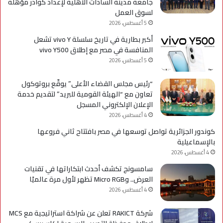
جامعة مدينة السادات الأهلية لإعداد كوادر مؤهلة
لسوق العمل
5 أغسطس، 2026
أكبر بطارية في تاريخ سلسلة vivo Y تشعل
المنافسة في مصر مع إطلاق vivo Y500
5 أغسطس، 2026
“رئيس مجلس القضاء الأعلى” يوقّع بروتوكول
تعاون مع “الهيئة القومية للبريد” لتقديم خدمة
الإعلان الإلكتروني المسجل
4 أغسطس، 2026
كوندور الجزائرية تواصل توسعها في مصر بافتتاح ثاني فروعها
بالإسماعيلية
4 أغسطس، 2026
سامسونج تكشف أحدث ابتكاراتها في تقنيات
العرض.. وMicro RGB تظهر لأول مرة عالميًا
4 أغسطس، 2026
شركة RAKICT تعلن عن شراكة استراتيجية مع MCS