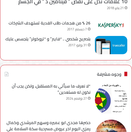
10 علامات تدل على نقص ” فيتامين د ” في الجسم
21 يناير، 2018
26 % من هجمات طلب الفدية تستهدف الشركات
7 ديسمبر، 2017
بتصريح شخصي .. “فايبر” و “تروكولر” يتجسس عليك
31 يوليو، 2017
وجوه مشرفة
“لا نعرف ما سيأتي به المستقبل، ولكن يجب أن
نكون له مستعدين”
27 نوفمبر، 2024
حضرها مجدي ابو عميره وسهير المرشدي وكمال
رمزي اليوم اخر عروض مسرحية سكة السلامة علي