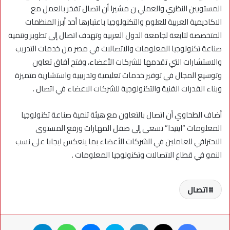
المستويين النظري والعملي ن مشيرا أن اتصال تفخر بالعمل مع
الاكاديمية العربية للعلوم والتكنولوجيا باعتبارها أحد أبرز المنظمات
المتخصصة لتابعة لجامعة الدول العربية وتهدف اتصال إلى تطوير وتنمية
صناعة تكنولوجيا المعلومات والاتصالات في مصر من خدمات التدريب
والاستشارات التي تقدمها للشركات الأعضاء، وفتح آفاق تعاون
وتوسيع المجال في توفير خدمات تعليمية وتدريبية واستشارية متميزة
وبناء القدرات الفنية والتكنولوجية للشركات الاعضاء في اتصال .
أضاف الطحاوي أن اتصال بالتعاون مع هيئة تنمية صناعة تكنولوجيا
المعلومات “ايتيدا” تسعى إلى صقل المهارات ورفع المستوى
الاحترافي للعاملين في الشركات الأعضاء بما ينعكس ايجابا على نسب
النمو في قطاع الاتصالات وتكنولوجيا المعلومات .
اتصال
فيسبوك
X
لينكدإن
سكايب
ماسنجر
واتساب
تيلقرام