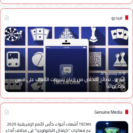
فيديو
فيديو..
نصائح
للتخلص
من
إزعاج
تنبيهات
الألعاب
على
26 نوفمبر، 2015
فيديو.. نصائح للتخلص من إزعاج تنبيهات الألعاب على فيس
فيس
بوك نهائياًَ
بوك
نهائياًَ
Genuine Media
TECNO أشعلت أجواء كأس الأمم الإفريقية 2025
عبر فعاليات “كرنفال التكنولوجيا” في مختلف أنحاء