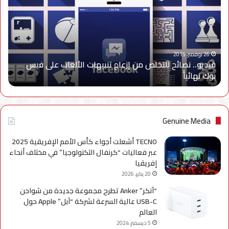
من
إزعاج
تنبيهات
الألعاب
على
26 نوفمبر، 2015
فيديو.. نصائح للتخلص من إزعاج تنبيهات الألعاب على فيس
فيس
بوك نهائياًَ
بوك
نهائياًَ
Genuine Media
TECNO أشعلت أجواء كأس الأمم الإفريقية 2025
عبر فعاليات “كرنفال التكنولوجيا” في مختلف أنحاء
إفريقيا
20 يناير، 2026
“آنكر” Anker تطرح مجموعة جديدة من شواحن
USB-C عالية السرعة لشركة “آبل” Apple حول
العالم
5 ديسمبر، 2024