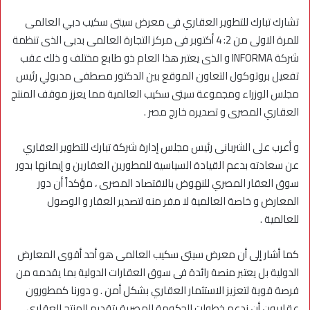
تشارك تبارك للتطوير العقاري فى معرض سيتى سكيب دبي العالمى
للمرة الاولى من 2: 4 أكتوبر فى مركز التجارة العالمى بدبى الذى تنظمة
شركة INFORMA و الذى يعتبر هذا العام ذو طابع مختلف و ذلك عقب
تفعيل بروتوكول التعاون الموقع بين الدكتور مصطفى مدبولي رئيس
مجلس الوزراء ومجموعة سيتى سكيب العالمية مما يعزز موقف المنتج
العقاري المصرى و تصديره خارج مصر .
و أعرب على الشربانى رئيس مجلس إدارة شركة تبارك للتطوير العقاري
عن سعادته بدعم القيادة السياسية للمطورين العقارين و إيمانها بدور
سوق العقار المصري للنهوض بالاقتصاد المصرى ، مؤكداً أن دور
المعارض و خاصة العالمية لا مفر منه لتصدير العقار و الوصول
للعالمية .
كما أشار إلى أن معرض سيتى سكيب العالمى هو أحد أقوى المعارض
الدولية بل يعتبر منصة رائدة فى سوق العقارات الدولية بما يقدمه من
فرصة قوية لتعزيز الاستثمار العقاري بشكل أمن . و دورنا كمطورون
عقاريون أن ندعم خطوات الحكومة المصرية بتقديم المنتج العقاري