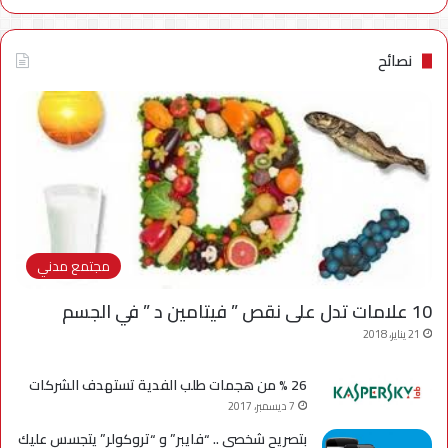
نصائح
مجتمع مدني
10 علامات تدل على نقص ” فيتامين د ” في الجسم
21 يناير، 2018
26 % من هجمات طلب الفدية تستهدف الشركات
7 ديسمبر، 2017
بتصريح شخصي .. “فايبر” و “تروكولر” يتجسس عليك