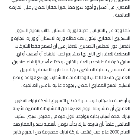
المصرى فى أفضل و أجود صور مما يعزز العقار المصرى على الخارطة
العالمية .
كما وجه على الشربانى حديثه لوزارة الاسكان بطلب بتنظيم السوق
التصديري العقاري ليكون تحت مظلة وزارة الاسكان أو وزارة التجارة و
تفعيل دور المجلس التصديرى للعقار على أن يٌسمح فقط للشركات
المصنعة للعقار اى التى لها مشاريع تحت الانشاء أو أسست أو لها
سابق خبرة فقط بتصدير العقار للخارج ، و كذلك أهمية إنشاء صندوق
تحت مسمى حماية المشترى من المخاطر و الاهتمام بالتمويل
العقاري خاصة للاجانب للوحدات تحت التشطيب ووضع قواعد و نظم
لتسليم المنتج العقاري المصرى بجودة عالية تنافس العالمية .
و أوضحت ماهيتاب لبيب مديرة قطاع التسويق لشركة تبارك للتطوير
العقاري أن مشاركتنا اليوم تعتبرها من المشاركات المميزة لشركة
تبارك لعدة أسباب بداية بتواجدنا لاول مرة فى معرض سيتى سكيب
العالمى علماً بأن شركة تبارك بدأت تؤمن بأهمية تصدير العقار منذ
العام 2000 عام حيث إفتتحت شركة تبارك مجموعة من الفروع خارج