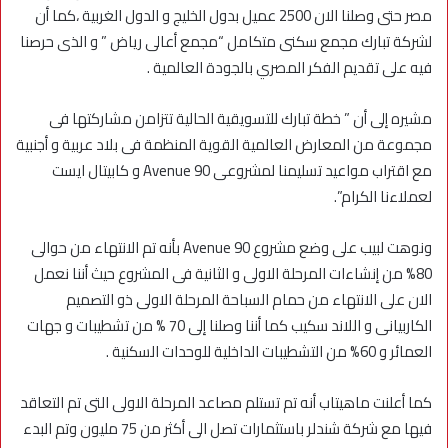
مصر حتى وصلنا الان 2500 عميل بدول الخليج و الدول الغربية ،كما أن
لشركة تبارك مجمع سكنى متكامل “مجمع أعالى رياض ” و الذى حرصنا
فيه على تقديم الفكر المصري بالجودة العالمية .
مشيره إلى أن ” خطة تبارك للتسويقية الحالية تتزامن مشاركتها فى
مجموعة من المعارض العالمية القوية المنظمة فى بلاد عربية و أجنبية
مع اقتراب مواعيد تسليمنا لمشروعى 90 Avenue و كابيتال ايست
لعملاءنا الكرام”.
ونوهت لبيب على وضع مشروع 90 Avenue بأنه تم الانتهاء من حوالى
80% من إنشاءات المرحلة الاولى و الثانية فى المشروع حيث أننا نعمل
الان على الانتهاء من حمام السباحة المرحلة الاولى ذو التصميم
الكاربيانى و اللاند سكيب كما أننا وصلنا إلى 70 % من تشطيبات و جهات
العمائر و 60% من التشطيبات الداخلية للوحدات السكنية .
كما أعلنت ماهيتاب أنه تم تستلم مصاعد المرحلة الاولى التى تم التعاقد
فيها مع شركة شندلر باستثمارات تصل الى أكثر من 75 مليون وتم البدء