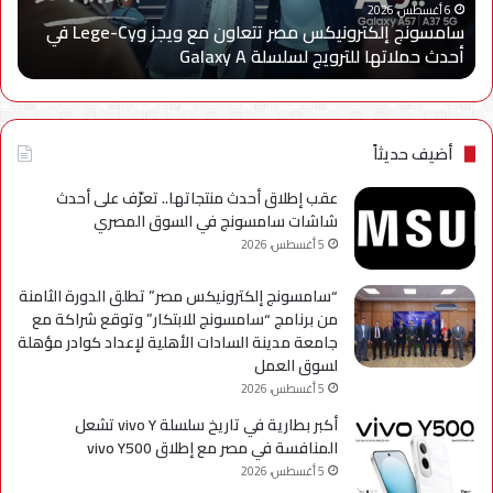
ا
Cy
خدم
6 أغسطس، 2026
سامسونج إلكترونيكس مصر تتعاون مع ويجز وLege-Cy في
في
«أر
أحدث حملاتها للترويج لسلسلة Galaxy A
ا
أحدث
عبر
حملاتها
تطب
للترويج
My
لسلسلة
TRA
Galaxy
بحل
أضيف حديثاً
A
فني
مؤ
عقب إطلاق أحدث منتجاتها.. تعرّف على أحدث
لحي
شاشات سامسونج في السوق المصري
است
5 أغسطس، 2026
التح
“سامسونج إلكترونيكس مصر” تطلق الدورة الثامنة
من برنامج “سامسونج للابتكار” وتوقع شراكة مع
جامعة مدينة السادات الأهلية لإعداد كوادر مؤهلة
لسوق العمل
5 أغسطس، 2026
أكبر بطارية في تاريخ سلسلة vivo Y تشعل
المنافسة في مصر مع إطلاق vivo Y500
5 أغسطس، 2026