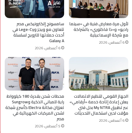
لأول مرة معارض فنية في «سينما
سامسونج إلكترونيكس مصر
راديو» و«ذا فاكتوري» بالشراكة
تتعاون مع ويجز وLege-Cy في
مع شركة الإسماعيلية
أحدث حملاتها للترويج لسلسلة
Galaxy A
6 أغسطس، 2026
6 أغسطس، 2026
الجهاز القومي لتنظيم الاتصالات
محطات شحن بقدرة 180 كيلوواط:
يعلن إعادة إتاحة خدمة «أرقامي»
راية للمباني الذكية وSungrow
عبر تطبيق My NTRA بحل فني
تعززان مكانة Electra كأسرع شبكة
مؤقت لحين استكمال التحديثات
لشحن المركبات الكهربائية في
مصر
6 أغسطس، 2026
5 أغسطس، 2026