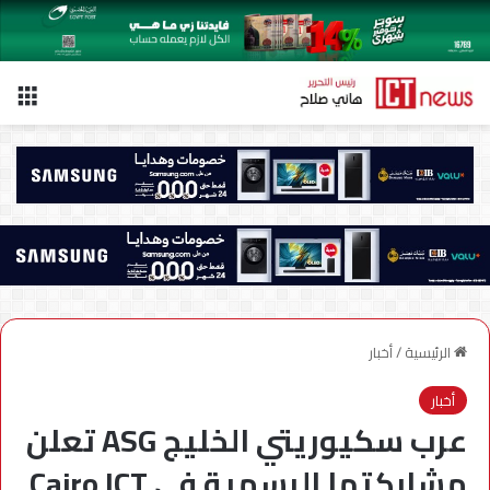
الق
الرئيسية
/
أخبار
أخبار
عرب سكيوريتي الخليج ASG تعلن
مشاركتها الرسمية في Cairo ICT