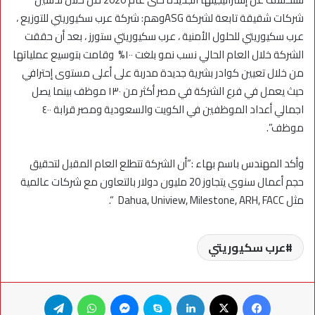
شركات شقيقة تابعة لشركة ASGوهم: شركة عرب سكيوريتي للتوزيع ،
عرب سكيوريتي للحلول الأمنية ، عرب سكيوريتي ستورز ، بعد أن حققت
الشركة خلال العام الحالي نسب نمو بلغت ١٠٠% وقامت بتوسيع عملياتها
من خلال تعيين كوادر بشرية جديدة مدربة على أعلى مستوى إحترافي
حيث يعمل في فرع الشركة في مصر أكثر من ١٣٠ موظف بينما يصل
اجمالي أعداد الموظفين في الكويت والسعودية ومصر قرابة ٤٠٠
موظف”.
وأكد المهندس باسم بهاء :”أن الشركة تتطلع العام المقبل لتحقيق
حجم أعمال سنوي يتجاوز 20 مليون دولار بالتعاون مع شركات عالمية
مثل Dahua, Uniview, Milestone, ARH, FACC “.
عرب سكيوريتي
فيسبوك
X
لينكدإن
سكايب
ماسنجر
واتساب
تيلقرام