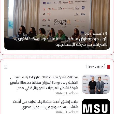
مرة
إلك
معارض
مصر
فنية
تتع
في
مع
«سينما
ويج
راديو»
وe
و«ذا
Cy
6 أغسطس، 2026
لأول مرة معارض فنية في «سينما راديو» و«ذا فاكتوري»
فاكتوري»
في
بالشراكة مع شركة الإسماعيلية
أح
بالشراكة
أحد
مع
حمل
شركة
للتر
الإسماعيلية
لسل
axy
أضيف حديثاً
A
محطات شحن بقدرة 180 كيلوواط: راية للمباني
الذكية وSungrow تعززان مكانة Electra كأسرع
شبكة لشحن المركبات الكهربائية في مصر
5 أغسطس، 2026
عقب إطلاق أحدث منتجاتها.. تعرّف على أحدث
شاشات سامسونج في السوق المصري
5 أغسطس، 2026