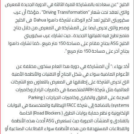
الخليج “عن سعادته بالمشاركة للمرة الثالثة في الدورة الجديدة للمعرض
والتى تعقد تحت شعار “Driving Transformation” ، مؤكدًا أن عرب
سكيوريتى الخليج تعد أكبر الوكلاء لشركة داهوا Dahua فى الخليج
ومصر والتى تحرص ايضا على المشاركة في المعرض من خلال جناح
متميز تطرح فيه تقنياتها الجديدة ، حيث تشارك عرب سكيوريتي
الخليج ASG بجناح مقام على مساحة 150 متر مربع ، كما تشارك داهوا
بجناح آخر على مساحة 150 متر مربع “.
أكد بهاء :” أن المشاركة في دورة هذا العام ستكون مختلفة عن
الأعوام الماضية سواء في شكل الجناح أو التقنيات والأنظمة الأمنية
التي تحرص الشركة على إطلاقها في المعرض بالتعاون مع الشركات
العالمية مثل شركة ARHالمتخصصة في كاميرات الرادار وكاميرات
السرعة على الطرق والكباري وكاميرات الجراچات ( Parking
systems) بالاضافة إلى شركة FACC الإيطالية والمتخصصة في البوابات
الإلكترونية و نظم حماية بوابات الطرق ( Road Blockers) الخاصة
بالفنادق و المنشآت الحيوية حيث تستعرض ASG أحدث هذه الأنظمة
والقطاعات المستهدفة من هذه الأنظمة سواء القطاعات الصناعية أو