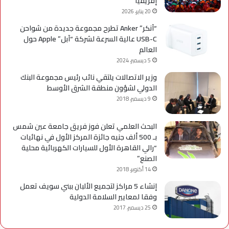
إفريقيا
20 يناير، 2026
“آنكر” Anker تطرح مجموعة جديدة من شواحن
USB-C عالية السرعة لشركة “آبل” Apple حول
العالم
5 ديسمبر، 2024
وزير الاتصالات يلتقي نائب رئيس مجموعة البنك
الدولي لشؤون منطقة الشرق الأوسط
9 ديسمبر، 2018
البحث العلمي تعلن فوز فريق جامعة عين شمس
بـ 500 ألف جنيه جائزة المركز الأول في نهائيات
“رالي القاهرة الأول للسيارات الكهربائية محلية
الصنع”
14 أكتوبر، 2018
إنشاء 5 مراكز لتجميع الألبان ببني سويف تعمل
وفقا لمعايير السلامة الدولية
25 ديسمبر، 2017