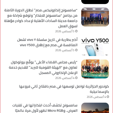
“سامسونج إلكترونيكس مصر” تطلق الدورة الثامنة
من برنامج “سامسونج للابتكار” وتوقع شراكة مع
جامعة مدينة السادات الأهلية لإعداد كوادر مؤهلة
لسوق العمل
5 أغسطس، 2026
أكبر بطارية في تاريخ سلسلة vivo Y تشعل
المنافسة في مصر مع إطلاق vivo Y500
5 أغسطس، 2026
“رئيس مجلس القضاء الأعلى” يوقّع بروتوكول
تعاون مع “الهيئة القومية للبريد” لتقديم خدمة
الإعلان الإلكتروني المسجل
4 أغسطس، 2026
كوندور الجزائرية تواصل توسعها في مصر بافتتاح ثاني فروعها
بالإسماعيلية
4 أغسطس، 2026
سامسونج تكشف أحدث ابتكاراتها في تقنيات
العرض.. وMicro RGB تظهر لأول مرة عالميًا