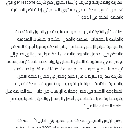
التجارية والمصرفية وغيرها و أيضاً التعاون مع شركة Milestone و التي
تعد من أقوى الشركات على مستوى العالم في إدارة نظم المراقبة
وانظمة التحكم في الدخول”.
أضاف :” أن الشركة لديها مجموعه متنوعة من الحلول المتقدمة
والخاصة بالتجمعات السكنية والمدن الذكية والمنشآت الفندقية
والسياحية سيتم الإعلان عنها في جناح الشركة ومنها أجهزة الانتركم
والتحكم في الدخول والخروج والاقفال الذكية والإنذار والتى تحتاج إلى
توفير اقصي مستويات الآمان للسكان ولرواد هذه الاماكن بما يساعد
في عمليات منع حدوث الجرائم وسرعة أكتشاف مرتكبيها حيث تحتل
الشركة صدارة الشركات في الخليج ومصر في مجال انظمة الآمن
والحماية وانظمة المراقبة بالفيديو ، حيث تستهدف الشركة تحديث
المنظومة الأمنية في مصر ومحاربة الإرهاب من خلال رصد الجريمة قبل
وقوعها وذلك بالاعتماد على أفضل الوسائل والطرق التكنولوجية في
أنظمة الحماية والأمن ” .
أوضح الرئيس التنفيذي لشركة عرب سكيوريتي الخليج :”أن الشركة
ستكشف عن إستراتيجيتها الجديدة حتى عام 2020 من خلال تدشين