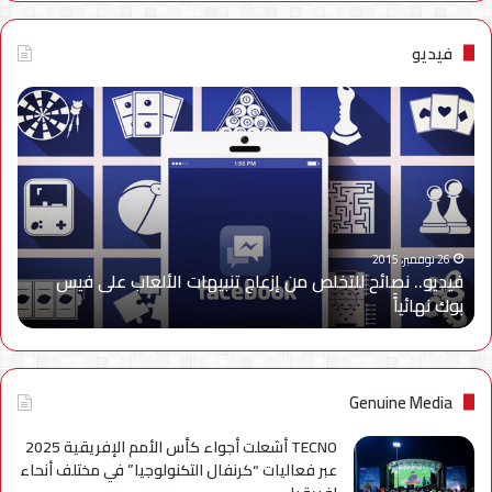
فيديو
فيديو..
نصائح
للتخلص
من
إزعاج
تنبيهات
الألعاب
على
26 نوفمبر، 2015
فيديو.. نصائح للتخلص من إزعاج تنبيهات الألعاب على فيس
فيس
بوك نهائياًَ
بوك
نهائياًَ
Genuine Media
TECNO أشعلت أجواء كأس الأمم الإفريقية 2025
عبر فعاليات “كرنفال التكنولوجيا” في مختلف أنحاء