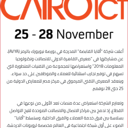
أعلنت شركة “أﭬايا القابضة” المدرجة في بورصة نيويورك بالرمز (AVYA)،
عن مشاركتها في “معرض القاهرة الدولي للاتصالات وتكنولوجيا
المعلومات 2018” واستعراضها لمجموعة من التقنيات المتطورة التي
تسهم في توفير تجارب استثنائية للعملاء والموظفين على حد سواء.
وينعقد المعرض التقني المرموق في مركز مصر للمعارض الدولية من
25 حتى 28 نوفمبر.
وتعتزم الشركة استعراض عدة منصات تعد الأولى من نوعها في
القطاع، إذ تدمج بين مراكز الاتصال والاتصالات الموحدة لتتيح التواصل
بسلاسة بين فرق خدمة العملاء والفرق الداخلية. وستسلط “أﭬايا”
الضوء على أول شبكة اجتماعية في العالم مخصصة لروبوتات الدردشة،