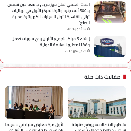
البحث العلمي تعلن فوز فريق جامعة عين شمس
بـ 500 ألف جنيه جائزة المركز الأول في نهائيات
“رالي القاهرة الأول للسيارات الكهربائية محلية
الصنع”
14 أكتوبر، 2018
إنشاء 5 مراكز لتجميع الألبان ببني سويف تعمل
وفقا لمعايير السلامة الدولية
25 ديسمبر، 2017
مقالات ذات صلة
«تنظيم الاتصالات» يوضح حقيقة
لأول مرة معارض فنية في «سينما
تسجيل خطوط محمول بأسماء
راديو» و«ذا فاكتوري» بالشراكة