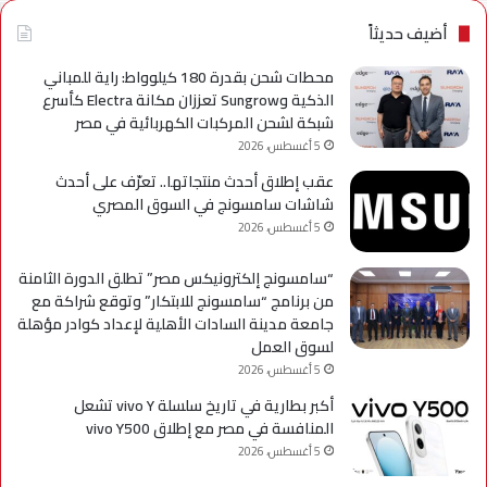
الإسماعيلية
لسل
axy
أضيف حديثاً
A
محطات شحن بقدرة 180 كيلوواط: راية للمباني
الذكية وSungrow تعززان مكانة Electra كأسرع
شبكة لشحن المركبات الكهربائية في مصر
5 أغسطس، 2026
عقب إطلاق أحدث منتجاتها.. تعرّف على أحدث
شاشات سامسونج في السوق المصري
5 أغسطس، 2026
“سامسونج إلكترونيكس مصر” تطلق الدورة الثامنة
من برنامج “سامسونج للابتكار” وتوقع شراكة مع
جامعة مدينة السادات الأهلية لإعداد كوادر مؤهلة
لسوق العمل
5 أغسطس، 2026
أكبر بطارية في تاريخ سلسلة vivo Y تشعل
المنافسة في مصر مع إطلاق vivo Y500
5 أغسطس، 2026