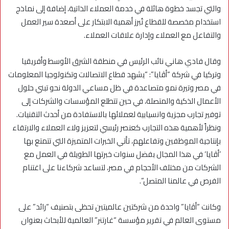
والتي تجسد خطوة هائلة في خدمة العملاء الذاتية، إضافة إلى نماذج
استخدام مخصصة للقطاع تُبرز أهمية الابتكار على أصعدة سير العمل
والتفاعل مع العملاء وإدارة علاقات العملاء.
وقال فادي هاني نائب الرئيس في منطقة الشرق الأوسط وأفريقيا
وتركيا في شركة “أڤايا”: “يشهد قطاع الاتصالات وتكنولوجيا المعلومات
في مصر وتيرة نمو متصاعدة في ظل مساعي الدولة نحو تبني حلول
الأعمال الذكية والمتصلة، في حين تتطلع المؤسسات والشركات إلى
توفير تجارب مجزية وانسيابية لعملائها بالاستفادة من أحدث التقنيات.
ونظراً لأهمية هذه التجارب كعنصر رئيسي لتعزيز ولاء العملاء والارتقاء
بإنتاجية الموظفين وتفاعلهم، تأتي الخبرات المتميزة التي تتمتع بها
’أڤايا‘ في هذا المجال بفضل سنوات خبرتها الطويلة في العمل مع
الشركات من مختلف الأحجام في مصر، لتساعد شركاءنا على اغتنام
الفرص في عالمنا المتصل”.
وكانت “أﭬايا” واحدة من شركتين عالميتين تحظى بتصنيف “رائد” على
مستوى العالم في تقرير مؤسسة “غارتنر” العالمية للأبحاث بعنوان