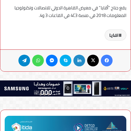
يقع جناح “أڤايا” في معرض القاهرة الدولي للاتصالات وتكنولوجيا
المعلومات 2018 في منصة 4C3 في القاعات 3 و4.
افايا
فيسبوك
X
لينكدإن
سكايب
ماسنجر
واتساب
تيلقرام