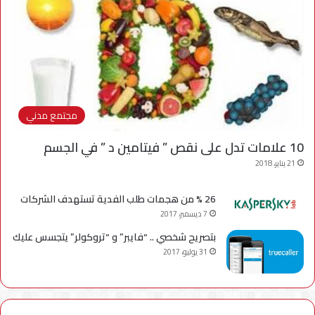
مجتمع مدني
10 علامات تدل على نقص ” فيتامين د ” في الجسم
21 يناير، 2018
26 % من هجمات طلب الفدية تستهدف الشركات
7 ديسمبر، 2017
بتصريح شخصي .. “فايبر” و “تروكولر” يتجسس عليك
31 يوليو، 2017