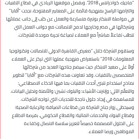
“ماجيك كوادرانتس 2018”. وبفضل موقعها الريادي في قطاع التقنيات
والتزامها الراسخ بمنهجية قائمة على المعايير المفتوحة، نجحت “أﭬايا”
في مواصلة الابتكار بوتيرة متسارعة والعمل عن كثب إلى جانب عملائها
وشركائها في مصر وخارجها لدمج الاتصالات مع جوانب العمل التي
تتطلب تفاعلاً مباشراً مع العملاء لصياغة تجربة موحدة للشركات.
وستقوم الشركة خلال “معرض القاهرة الدولي للاتصالات وتكنولوجيا
المعلومات 2018” باستعراض منهجية عملها التي تركز على العملاء
أولاً على صعيد الابتكار، حيث سيضم جناحها العديد من شركائها
المتخصصين بالتقنيات. وقد تعاونت هذه الشركات مع “أﭬايا” لتطوير
نماذج استخدام تتبنى أحدث التقنيات بما فيها الذكاء الاصطناعي؛
والتعلّم الآلي؛ وإنترنت الأشياء؛ والبلوك تشين؛ والأتمتة وتحليل البيانات،
للمساهمة في إيجاد حلول ناجحة للتحديات التي تواجه الشركات.
وسيحظى زوار جناح الشركة من قطاعات الضيافة؛ والرعاية الصحية؛
وقطاع البنوك والخدمات المالية؛ والقطاع الحكومي، بفرصة الاطلاع
على الحلول المصممة خصيصاً لتعزيز سلاسة الاتصال وكفاءة
الموظفين ورضا العملاء.