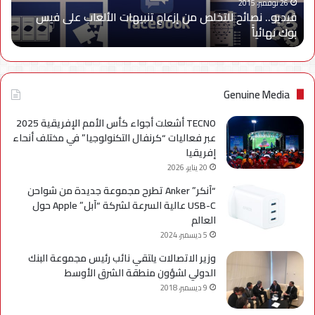
على
26 نوفمبر، 2015
فيديو.. نصائح للتخلص من إزعاج تنبيهات الألعاب على فيس
فيس
بوك نهائياًَ
بوك
نهائياًَ
Genuine Media
TECNO أشعلت أجواء كأس الأمم الإفريقية 2025
عبر فعاليات “كرنفال التكنولوجيا” في مختلف أنحاء
إفريقيا
20 يناير، 2026
“آنكر” Anker تطرح مجموعة جديدة من شواحن
USB-C عالية السرعة لشركة “آبل” Apple حول
العالم
5 ديسمبر، 2024
وزير الاتصالات يلتقي نائب رئيس مجموعة البنك
الدولي لشؤون منطقة الشرق الأوسط
9 ديسمبر، 2018