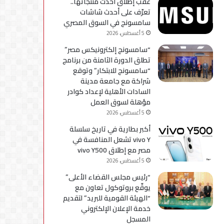
عقب إطلاق أحدث منتجاتها..
استكمال
تعرّف على أحدث شاشات
التحديثات
سامسونج في السوق المصري
5 أغسطس، 2026
“سامسونج إلكترونيكس مصر”
تطلق الدورة الثامنة من برنامج
“سامسونج للابتكار” وتوقع
شراكة مع جامعة مدينة
السادات الأهلية لإعداد كوادر
مؤهلة لسوق العمل
5 أغسطس، 2026
أكبر بطارية في تاريخ سلسلة
vivo Y تشعل المنافسة في
مصر مع إطلاق vivo Y500
5 أغسطس، 2026
“رئيس مجلس القضاء الأعلى”
يوقّع بروتوكول تعاون مع
“الهيئة القومية للبريد” لتقديم
خدمة الإعلان الإلكتروني
المسجل