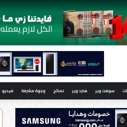
ت
سوفت وير
هارد وير
نصائح
وجوة مشرفة
فيديو