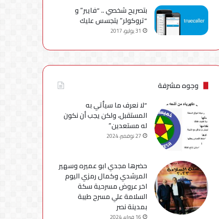
بتصريح شخصي .. “فايبر” و
“تروكولر” يتجسس عليك
31 يوليو، 2017
وجوه مشرفة
“لا نعرف ما سيأتي به
المستقبل، ولكن يجب أن نكون
له مستعدين”
27 نوفمبر، 2024
حضرها مجدي ابو عميره وسهير
المرشدي وكمال رمزي اليوم
اخر عروض مسرحية سكة
السلامة علي مسرح طيبة
بمدينة نصر
16 فبراير، 2024