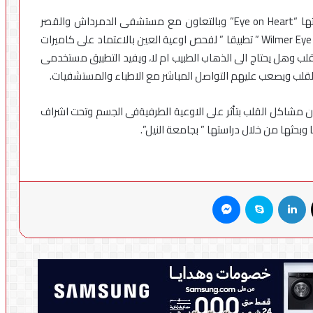
ابتكرت الباحثة ندى الحسينى بجامعة النيل من خلال بحثها “Eye on Heart” وبالتعاون مع مستشفى الدمرداش والقصر
العينى فى مصر و مستشفى John Hopkins و Wilmer Eye Institute ” تطبيقا ” لفحص اوعية العين بالاعتماد على كاميرات
لب وهل يحتاج الى الذهاب الطبيب ام لا، ويفيد التطبيق مستخدمى
القلب ويصعب عليهم التواصل المباشر مع الاطباء والمستشفيات.
ان مشاكل القلب بتأثر على الاوعية الطرفيةفى الجسم وتحت اشراف
وبحثها من خلال دراستها ” بجامعة النيل”.
X
لينكدإن
سكايب
ماسنجر