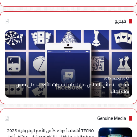
فيديو
فيديو..
نصائح
للتخلص
من
إزعاج
تنبيهات
الألعاب
على
26 نوفمبر، 2015
فيديو.. نصائح للتخلص من إزعاج تنبيهات الألعاب على فيس
فيس
بوك نهائياًَ
بوك
نهائياًَ
Genuine Media
TECNO أشعلت أجواء كأس الأمم الإفريقية 2025