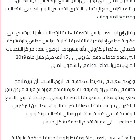
الشمول المالى التى تركز على إحلال الدفع الإلكتروني بديلا للكاش،
وذلك بالتزامن مع الإحتفال بالذكرى الخمسين لليوم العالمى للاتصالات
ومجتمع المعلومات.
وقال إيهاب سعيد، رئيس الشعبة العامة للإتصالات وأبرز المرشحين على
عضوية مجلس إدارة غرفة القاهرة التجارية، ورئيس مجلس إدارة شركة
خدماتي للدفع الإلكتروني، بأنه يستهدف الوصول بعدد مراكز الإتصالات
التى تقدم خدمات دفع إلكترونى إلى 15 ألف مركز خلال عام 2019
الجارى، تعزيزا لخطة الدولة فى الشمول المالى.
وأوضح سعيد، فى تصريحات صحفيه له، اليوم، السبت، بأن أبرز ملامح
خطته فى مجلس إدارة غرفة القاهرة القادم هو إدراج قرابة مليون تاجر
صغير ومتوسط في منظومة الاقتصاد الرسمي عبر خدمات البيع والدفع
الإلكتروني بهدف زيادة الحصيلة الضريبية للدولة، فضلا عن التركيز في
الوقت ذاته على كيفية استخدام وسائل الاتصالات وتكنولوجيا
المعلومات في عملية تقديم الخدمة بشكل مباشر.
وتابع، “سأسعى لعمل منظومة تكنولوجية حديثة للحوكمة والرقابة