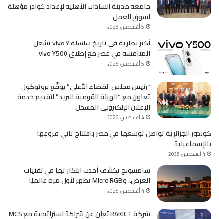
جامعة مدينة السادات الأهلية لإعداد كوادر مؤهلة
لسوق العمل
5 أغسطس، 2026
أكبر بطارية في تاريخ سلسلة vivo Y تشعل
المنافسة في مصر مع إطلاق vivo Y500
5 أغسطس، 2026
“رئيس مجلس القضاء الأعلى” يوقّع بروتوكول
تعاون مع “الهيئة القومية للبريد” لتقديم خدمة
الإعلان الإلكتروني المسجل
4 أغسطس، 2026
كوندور الجزائرية تواصل توسعها في مصر بافتتاح ثاني فروعها
بالإسماعيلية
4 أغسطس، 2026
سامسونج تكشف أحدث ابتكاراتها في تقنيات
العرض.. وMicro RGB تظهر لأول مرة عالميًا
4 أغسطس، 2026
شركة RAKICT تعلن عن شراكة استراتيجية مع MCS