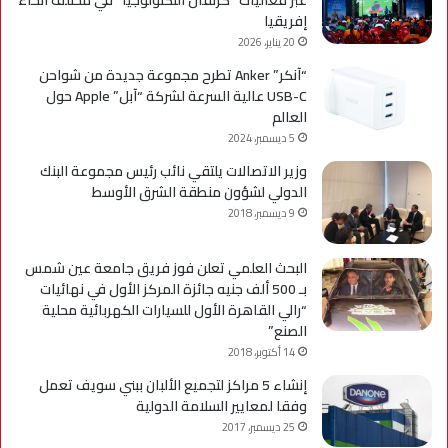
عبر فعاليات “كرنفال التكنولوجيا” في مختلف أنحاء
إفريقيا
20 يناير، 2026
“آنكر” Anker تطرح مجموعة جديدة من شواحن
USB-C عالية السرعة لشركة “آبل” Apple حول
العالم
5 ديسمبر، 2024
وزير الاتصالات يلتقي نائب رئيس مجموعة البنك
الدولي لشؤون منطقة الشرق الأوسط
9 ديسمبر، 2018
البحث العلمي تعلن فوز فريق جامعة عين شمس
بـ 500 ألف جنيه جائزة المركز الأول في نهائيات
“رالي القاهرة الأول للسيارات الكهربائية محلية
الصنع”
14 أكتوبر، 2018
إنشاء 5 مراكز لتجميع الألبان ببني سويف تعمل
وفقا لمعايير السلامة الدولية
25 ديسمبر، 2017