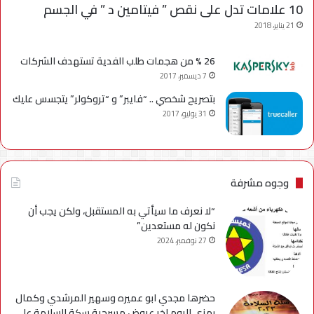
10 علامات تدل على نقص ” فيتامين د ” في الجسم
21 يناير، 2018
26 % من هجمات طلب الفدية تستهدف الشركات
7 ديسمبر، 2017
بتصريح شخصي .. “فايبر” و “تروكولر” يتجسس عليك
31 يوليو، 2017
وجوه مشرفة
“لا نعرف ما سيأتي به المستقبل، ولكن يجب أن
نكون له مستعدين”
27 نوفمبر، 2024
حضرها مجدي ابو عميره وسهير المرشدي وكمال
رمزي اليوم اخر عروض مسرحية سكة السلامة علي