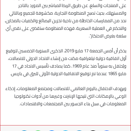
على المنتجات والسلع، عن طريق الربط المباشر بين المورد بالتاجر
والمستهلك، بحيث تصبح المنظومة التجارية، مكشوفة للجميع وبالتالي
نحد من الممارسات الخاطئة من ناحية تخزين البضائع والكميات بالمخازن،
والتحكم في العملية السعرية، فهذه المنظومة ستقضى على نقص أي
سلعة بغرض الاحتكار”.
يذكر أن أمس الجمعة 17 مايو 2019، الذكرى السنوية الخمسين لتوقيع
أول اتفاقية دولية تيلغرافية مكنت من إنشاء الاتحاد الدولي للاتصالات،
ويُحتفل به سنوياً منذ عام 1969، كما يصادف تأسيس الاتحاد في 17
مايو 1865 عندما تم توقيع الاتفاقية الدولية الأولى للبرق في باريس.
ويهدف الاحتفال باليوم العالمي للاتصالات ومجتمع المعلومات، إذكاء
الوعي بالإمكانات التي تتيحها الإنترنت وغيرها من أدوات تكنولوجيا
المعلومات في سبل بناء الجسور بين المجتمعات والاقتصادات.
فيسبوك
X
لينكدإن
سكايب
ماسنجر
واتساب
تيلقرام