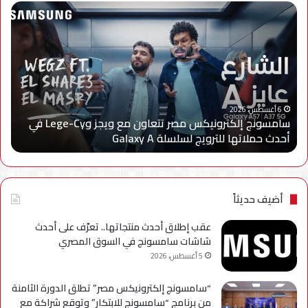
سامسونج
الجه
إلكترونيكس
الق
مصر
لتن
تتعاون
الا
مع
يعل
ويجز
إعا
وLege-
إتاح
ا
Cy
خدم
6 أغسطس، 2026
سامسونج إلكترونيكس مصر تتعاون مع ويجز وLege-Cy في
في
«أر
أحدث حملاتها للترويج لسلسلة Galaxy A
ا
أحدث
عبر
حملاتها
تطب
للترويج
My
لسلسلة
TRA
Galaxy
بحل
أضيف حديثاً
A
فني
مؤ
عقب إطلاق أحدث منتجاتها.. تعرّف على أحدث
لحي
شاشات سامسونج في السوق المصري
است
5 أغسطس، 2026
التح
“سامسونج إلكترونيكس مصر” تطلق الدورة الثامنة
من برنامج “سامسونج للابتكار” وتوقع شراكة مع