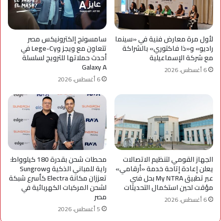
لأول مرة معارض فنية في «سينما
سامسونج إلكترونيكس مصر
راديو» و«ذا فاكتوري» بالشراكة
تتعاون مع ويجز وLege-Cy في
مع شركة الإسماعيلية
أحدث حملاتها للترويج لسلسلة
Galaxy A
6 أغسطس، 2026
6 أغسطس، 2026
الجهاز القومي لتنظيم الاتصالات
محطات شحن بقدرة 180 كيلوواط:
يعلن إعادة إتاحة خدمة «أرقامي»
راية للمباني الذكية وSungrow
عبر تطبيق My NTRA بحل فني
تعززان مكانة Electra كأسرع شبكة
مؤقت لحين استكمال التحديثات
لشحن المركبات الكهربائية في
مصر
6 أغسطس، 2026
5 أغسطس، 2026