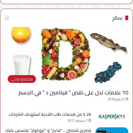
نصائح
مجتمع مدني
10 علامات تدل على نقص ” فيتامين د ” في الجسم
21 يناير، 2018
26 % من هجمات طلب الفدية تستهدف الشركات
7 ديسمبر، 2017
بتصريح شخصي .. “فايبر” و “تروكولر” يتجسس عليك