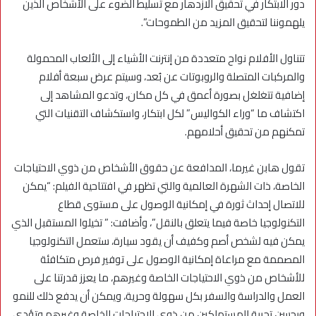
دور الابتكار في تحقيق الازدهار مع تسليط الضوء على الأشخاص الذين
يلهموننا لتحقيق المزيد من الطموحات”.
تتناول الأفلام نواح متعددة من إنترنت الأشياء إلى الألعاب المحمولة
والمركبات المتصلة والروبوتات عن بُعد، وسيتم عرض سبعة أفلام
إضافية تتغلغل بصورة أعمق في كل مكان، وتدعو المشاهد إلى
اكتشاف ما “وراء الكواليس” لكل ابتكار، واستكشاف التقنيات التي
تمكنهم من تحقيق أحلامهم.
تقول هابن غيرما، المدافعة عن حقوق الأشخاص من ذوي الاحتياجات
الخاصة، ذات الشهرة العالمية والتي تظهر في افتتاحية الفيلم: “يمكن
للاتصال إحداث ثورة في إمكانية الوصول على مستوى قطاع
التكنولوجيا خاصة فيما يتعلق بالنقل”، وأضافت: ” تخيلوا المستقبل الذي
يمكن فيه لشخص أصم وكفيف أن يقود سيارة، ستعمل التكنولوجيا
المصممة مع مراعاة إمكانية الوصول على توفير فرص متكافئة
للأشخاص من ذوي الاحتياجات الخاصة وغيرهم، ما يعزز قدرتنا على
العمل والدراسة والسفر بكل سهولة وحرية، ويمكن أن يدفع ذلك للنمو
ويحسن تجربة المستهلكين من ذوي الاحتياجات الخاصة وغيرهم وتؤدي