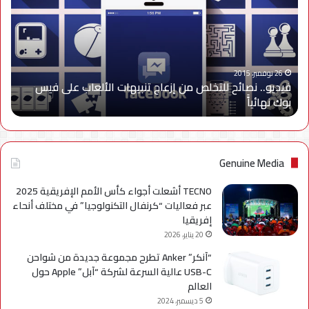
من
إزعاج
تنبيهات
الألعاب
على
26 نوفمبر، 2015
فيديو.. نصائح للتخلص من إزعاج تنبيهات الألعاب على فيس
فيس
بوك نهائياًَ
بوك
نهائياًَ
Genuine Media
TECNO أشعلت أجواء كأس الأمم الإفريقية 2025
عبر فعاليات “كرنفال التكنولوجيا” في مختلف أنحاء
إفريقيا
20 يناير، 2026
“آنكر” Anker تطرح مجموعة جديدة من شواحن
USB-C عالية السرعة لشركة “آبل” Apple حول
العالم
5 ديسمبر، 2024