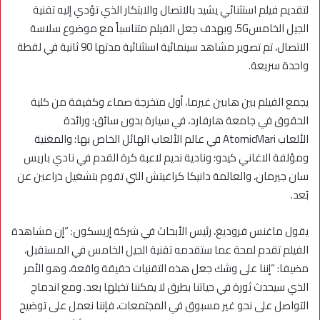
لتقديم فيلم استثنائي يشيد بالاتصال والابتكار الذي تؤدي إليه تقنية
الجيل الخامس5G، وبهدف جعل الفيلم متناسباً مع موضوع سلاسة
الاتصال، تم تصوير مشاهد سينمائية استثنائية مدتها 90 ثانية في لقطة
واحدة سريعة.
يجمع الفيلم بين هابين غيرما، أول متخرجة صماء وكفيفة من كلية
الحقوق في جامعة هارفارد، في سيارة بدون سائق؛ ورائدة
الألعاب AtomicMari في عالم الألعاب الهائل الخاص بها؛ والمغنية
ومؤلفة الاغاني كيدو؛ ونادية نديم لاعبة كرة القدم في نادي باريس
سان جيرمان، والعالمة دانيكا كراغيتش التي تقوم بتشغيل ذراعين عن
بُعد.
يقول ماغنس فروديغ، رئيس الأبحاث في شركة إريسكون: “إن مشاهدة
الفيلم تقدم لمحة عما ستقدمه تقنية الجيل الخامس في المستقبل،
مضيفا: “إننا على وشك جعل هذه التقنيات حقيقة واقعة، وهو الأمر
الذي سيحدث ثورة في حياتنا بطرق لا يمكننا تخيلها بعد. ومع اندماج
التواصل على نحو غير مسبوق في المجتمعات، فإننا نعمل على توضيح