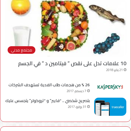
مجتمع مدني
10 علامات تدل على نقص ” فيتامين د ” في الجسم
21 يناير، 2018
26 % من هجمات طلب الفدية تستهدف الشركات
7 ديسمبر، 2017
بتصريح شخصي .. “فايبر” و “تروكولر” يتجسس عليك
31 يوليو، 2017