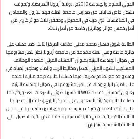
الدولي للعلوم والهندسة 2019م ، بولاية أريزونا الأمريكية. وتفوقت
بشكل خاص طالبات من مدارس جامعة الملك فهد للبترول والمعادن
في المنافسات التي جرت في المعرض، وحققن ثلاث جوائز كبرى من
أصل خمس جوائز، وجائزتين خاصة من أصل ثلاث.
الطالبة شوق فيصل محمد مدني حققت المركز الثالث, كما حصلت على
جائزة خاصة وهي بعثة مقدمة من جامعة أريزونا, نظرا لتميز مشروعها
في مجال الهندسة البيئية بعنوان “الغشاء المرئي متعدد الوظائف
المستجيب للضوء المرئي لفصل مخاليط الزيت والماء وتطهير المياه في
وقت واحد مع نماذج نظرية”, فيما حصلت الطالبة ديمة مبارك الملحم
على المركز الرابع وذلك عن تميز مشروعها في مجال الهندسة البيئية
بعنوان “تحسين كفاءة WO3 للتكسير الضوئي للصبغات العضوية”, كما
حصلت الطالبة ودّ رائد السعدون على المركز الرابع, إضافة إلى حصولها
على جائزة خاصة من شركة يونايتد تكنولوجيز، لتميز مشروعها في مجال
الطاقة الكيميائية بدمج خلايا شمسية ومكثفات كهربائية للحصول على
الطاقة الشمسية وتخزينها.