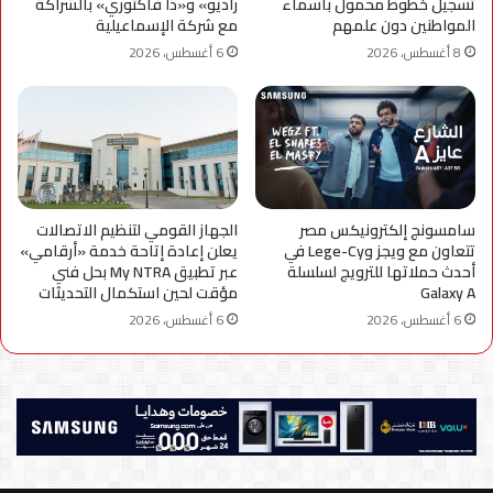
تسجيل خطوط محمول بأسماء
راديو» و«ذا فاكتوري» بالشراكة
المواطنين دون علمهم
مع شركة الإسماعيلية
8 أغسطس، 2026
6 أغسطس، 2026
سامسونج إلكترونيكس مصر
الجهاز القومي لتنظيم الاتصالات
تتعاون مع ويجز وLege-Cy في
يعلن إعادة إتاحة خدمة «أرقامي»
أحدث حملاتها للترويج لسلسلة
عبر تطبيق My NTRA بحل فني
Galaxy A
مؤقت لحين استكمال التحديثات
6 أغسطس، 2026
6 أغسطس، 2026