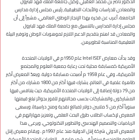
الدكتور ناصر بن محمد العقيلي وكيل جامعة الملك فهد للبترول
والمعادن للدراسات والأبحاث التطبيقية, رئيس مجلس إدارة مدارس
الجامعة، أعرب عن فخره بهذا الإنجاز الوطني العالمي، مشيراً إلى أن
مجلس إدارة المدارس بالتنسيق مع جامعة الملك فهد للبترول
والمعادن قد اهتم بتقديم الدعم اللازم لموهوبات الوطن وتوفير البيئة
التعليمية المناسبة لتطويرهن.
وقد بدأت معارض Intel ISEF عام 1950م في الولايات المتحدة
الأمريكية كمسابقة محلية تحت رعاية جمعية العلوم والمجتمع
الأمريكية،، وفي عام 1958 م أصبحت مسابقة دولية. ويعدّ المعرض أكبر
ظاهرة علمية في العالم، يشارك فيها أكثر من 1800 مشارك من أكثر
من 79 دولة إضافة إلى الولايات المتحدة الأمريكية، حيث يتنافس فيها
المشاركون والمشاركات بحسب مجالاتهم للفوز بجوائز تبلغ قيمتها
سنوياً أكثر من 5 ملايين دولار (مبالغ نقدية ومنح دراسية)، ويسعى
المعرض لإكساب الطلاب طرق البحث العلمي وتعزيز مهاراتهم في
الرياضيات والتصميم الهندسي والتطوير التكنولوجي، ويرعى هذا
المعرض الدولي شركة إنتل الدولية منذ عام 1997م ، ويقام معرض إنتل
للعلوم والهندسة سنوياً في شهر مايو في الولايات المتحدة الأمريكية،