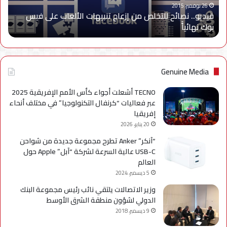
على
26 نوفمبر، 2015
فيديو.. نصائح للتخلص من إزعاج تنبيهات الألعاب على فيس
فيس
بوك نهائياًَ
بوك
نهائياًَ
Genuine Media
TECNO أشعلت أجواء كأس الأمم الإفريقية 2025
عبر فعاليات “كرنفال التكنولوجيا” في مختلف أنحاء
إفريقيا
20 يناير، 2026
“آنكر” Anker تطرح مجموعة جديدة من شواحن
USB-C عالية السرعة لشركة “آبل” Apple حول
العالم
5 ديسمبر، 2024
وزير الاتصالات يلتقي نائب رئيس مجموعة البنك
الدولي لشؤون منطقة الشرق الأوسط
9 ديسمبر، 2018