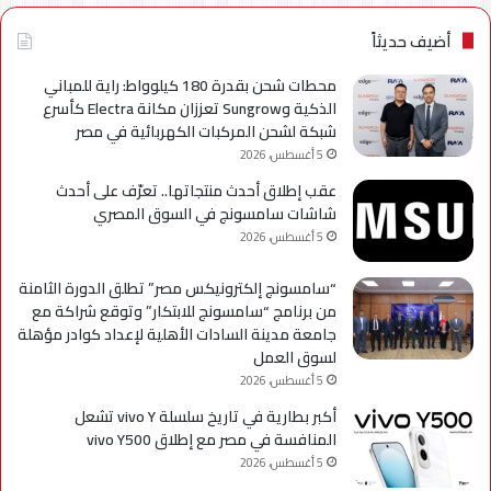
الإسماعيلية
لسل
axy
أضيف حديثاً
A
محطات شحن بقدرة 180 كيلوواط: راية للمباني
الذكية وSungrow تعززان مكانة Electra كأسرع
شبكة لشحن المركبات الكهربائية في مصر
5 أغسطس، 2026
عقب إطلاق أحدث منتجاتها.. تعرّف على أحدث
شاشات سامسونج في السوق المصري
5 أغسطس، 2026
“سامسونج إلكترونيكس مصر” تطلق الدورة الثامنة
من برنامج “سامسونج للابتكار” وتوقع شراكة مع
جامعة مدينة السادات الأهلية لإعداد كوادر مؤهلة
لسوق العمل
5 أغسطس، 2026
أكبر بطارية في تاريخ سلسلة vivo Y تشعل
المنافسة في مصر مع إطلاق vivo Y500
5 أغسطس، 2026