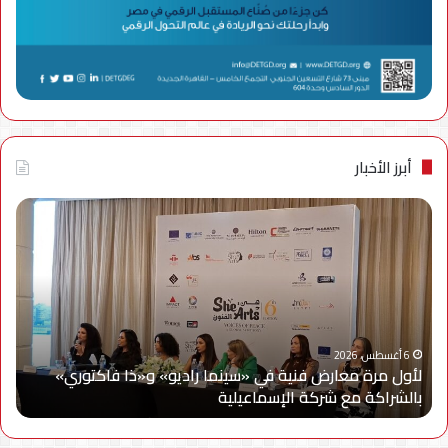
أبرز الأخبار
لأول
سام
مرة
إلك
معارض
مصر
فنية
تتع
في
مع
«سينما
ويج
راديو»
وe
و«ذا
Cy
6 أغسطس، 2026
لأول مرة معارض فنية في «سينما راديو» و«ذا فاكتوري»
فاكتوري»
في
بالشراكة مع شركة الإسماعيلية
أح
بالشراكة
أحد
مع
حمل
شركة
للتر