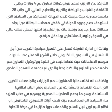
للشركة عن الترتيب لعقد بروتوكولات تعاون مع 4 وزارات وهي
الثقافة والشباب والرياضة والتربية والتعليم العالي، الي جانب 28
جامعة مصرية؛ حيث عرضت هذه الجهات المشاركة في المبادرة التي
تستهدف دعم جهود الدولة في خفض معدلات البطالة عبر ايجاد
مجالات عمل جديدة وبقطاعات غير تقليدية لكنها تحظي بطلب عالي
في السوق وتوفر للمشتغلين بها دخل مرتفع
.
وقالت ان ادارة الشركة تعمل على تفعيل مبادرة التدريب من أجل
التشغيل في التسويق الالكتروني خلال الشهر المقبل عقب انتهاء
موسم الامتحانات حيث نخطط للبدء في تنفيذ بروتوكول التعاون مع
جامعة مصر للعلوم والتكنولوجيا والذي تم توقيعه الاسبوع الماضي
.
واضافت انه تكثف حاليا المشاورات مع الوزارات والجامعات الأخرى
التي ابدت اهتماما بالمشاركة في المبادرة وفتح الباب لطلابها
للاستفادة، وهو ما يدعم الصادرات المصرية ويسهم في جذب المزيد
من السياحة الوافدة لمصر حيث تلعب آليات التسويق الالكتروني او
نظام البيع اون لاين للسلع والخدمات دورا متزايدا في حركة التجارة