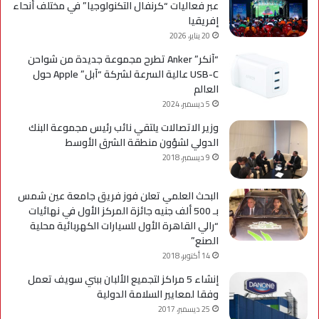
عبر فعاليات “كرنفال التكنولوجيا” في مختلف أنحاء
إفريقيا
20 يناير، 2026
“آنكر” Anker تطرح مجموعة جديدة من شواحن
USB-C عالية السرعة لشركة “آبل” Apple حول
العالم
5 ديسمبر، 2024
وزير الاتصالات يلتقي نائب رئيس مجموعة البنك
الدولي لشؤون منطقة الشرق الأوسط
9 ديسمبر، 2018
البحث العلمي تعلن فوز فريق جامعة عين شمس
بـ 500 ألف جنيه جائزة المركز الأول في نهائيات
“رالي القاهرة الأول للسيارات الكهربائية محلية
الصنع”
14 أكتوبر، 2018
إنشاء 5 مراكز لتجميع الألبان ببني سويف تعمل
وفقا لمعايير السلامة الدولية
25 ديسمبر، 2017