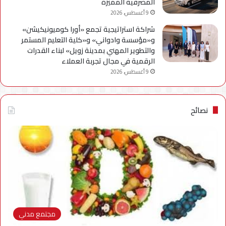
المصرفية المميزة
9 أغسطس، 2026
شراكة استراتيجية تجمع «أورا كوميونيكيشن»
و«مؤسسة وادواني» و«كلية التعليم المستمر
والتطوير المهني بمدينة زويل» لبناء القدرات
الرقمية في مجال تجربة العملاء
9 أغسطس، 2026
نصائح
مجتمع مدني