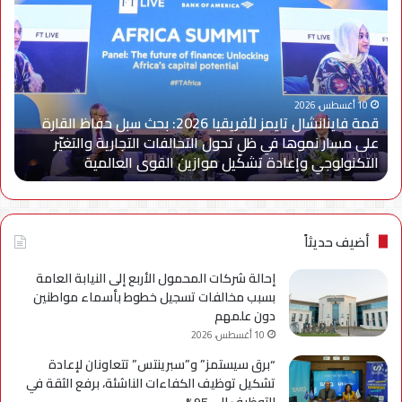
فاينانشال
عفي
تايمز
منص
لأفريقيا
ure
2026:
تقد
بحث
رحل
سبل
علا
10 أغسطس، 2026
قمة فاينانشال تايمز لأفريقيا 2026: بحث سبل حفاظ القارة
حفاظ
رقم
على مسار نموها في ظل تحول التحالفات التجارية والتغيّر
القارة
متك
التكنولوجي وإعادة تشكّيل موازين القوى العالمية
م
على
وتع
مسار
مكا
نموها
مصر
في
كوج
ظل
عال
أضيف حديثاً
تحول
للع
التحالفات
وال
إحالة شركات المحمول الأربع إلى النيابة العامة
التجارية
بسبب مخالفات تسجيل خطوط بأسماء مواطنين
والتغيّر
دون علمهم
التكنولوجي
10 أغسطس، 2026
وإعادة
“برق سيستمز” و”سبرينتس” تتعاونان لإعادة
تشكّيل
تشكيل توظيف الكفاءات الناشئة، برفع الثقة في
موازين
التوظيف إلى 95%