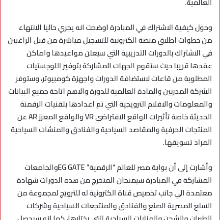
العالمية
.
وحول كيفية الاشتراك في المبادرة اوضحت انه يجري حاليا الانتهاء
من خطوات اطلاق منصة الكترونية للتسجيل مباشرة من قبل الراغبين
في الاشتراك بالدورات التدريبية التي سيعلن مواعيدها واماكن
عقدها قريبا حيث ستقوم الجهات المشاركة بتوفير اللوجستيات
المطلوبة من قاعات لاستضافة الدورات واجهزة كومبيوتر، وستوفر
الشركة المدربين والمادة العالمية للدورة والاهم اتاحة جميع البيانات
والمعلومات والافلام الترويجية التي تم اعدادها بتقنيات الرقمنة
الحديثة خاصة تأثيرات الواقع الافتراضي
VR
والواقع المعزز
AR
عن
المنتجات الحرفية والمقاصد السياحية والفنادق والمنشآت السياحية
المراد تسويقها
.
وأشارت إلى أن بوابة مصر للعالم “الرقمية
” EG GATE
والجامعات
المشاركة في المبادرة سيمنحان المتخرج من هذه الدورات شهادة
معتمدة الي جانب تخصيص قناة الكترونية له للترويج لمجموعة من
السلع المصرية الصنع والفنادق والمنتجعات السياحية وشركات
الطيران والشحن والمزارات السياحية التي يختارها، كما انه سيحصل