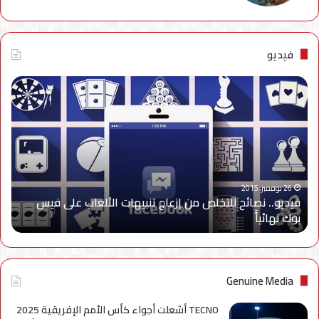
فيديو
فيديو..
نصائح
للتخلص
من
إزعاج
تنبيهات
الألعاب
على
26 نوفمبر، 2015
فيديو.. نصائح للتخلص من إزعاج تنبيهات الألعاب على فيس
فيس
بوك نهائياًَ
بوك
نهائياًَ
Genuine Media
TECNO أشعلت أجواء كأس الأمم الإفريقية 2025