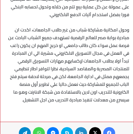
على عمولة عن كل عملية بيع تتم من خلاله وتحول لحسابه البنكي
فورا بفضل استخدام آليات الدفع الالكتروني
.
وحول امكانية مشاركة شباب من غير طلاب الجامعات، اكدت ان
مبادرة بوابة مصر للعالم الرقمية تستهدف جميع الشباب الباحث عن
فرصة عمل سواء كان طالب جامعي او خريج المهم ان يكون راغب
في العمل في مجال التسويق الالكتروني، مشيرة الي ان المبادرة
تبدأ اولا بطلاب الجامعات لإكسابهم مهارات التسويق الرقمي
للمنتجات المصرية والمقاصد السياحية، نظرا لتوافر اطار تنظيمي
يجمعهم ممثل في ادارة الجامعة، لكن في مرحلة لاحقة سيتم فتح
الباب للجميع للمشاركة حيث نعمل حاليا علي تطوير أول منصة
الكترونية للتدريب اون لاين بالاستفادة من شبكة الانترنت وهو ما
سيسرع من معدلات تنفيذ مبادرة التدريب من اجل التشغيل.
فيسبوك
X
لينكدإن
سكايب
ماسنجر
واتساب
تيلقرام