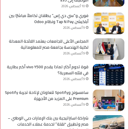
القوى
10 أغسطس، 2026
العالمية
فوري و”سي دي إس” يطلقان تكاملاً مباشرًا بين
أبلكيشن Tap N Pay ونظام Odoo
9 أغسطس، 2026
المجلس الأعلى للجامعات يعتمد اللائحة المعدلة
لكلية الهندسة بجامعة مصر للمعلوماتية
9 أغسطس، 2026
قوة تدوم أكثر: لماذا يقدم vivo Y500 أكبر بطارية
في فئته السعرية؟
9 أغسطس، 2026
سامسونج وSpotify تتعاونان لإتاحة تجربة Spotify
Premium على المزيد من الأجهزة
9 أغسطس، 2026
شراكة استراتيجية بين بنك الإمارات دبي الوطني –
مصر وتطبيق “نقلة” لخدمة عملاء الخدمات