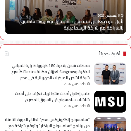
«سينما
ويج
راديو»
وe
و«ذا
Cy
6 أغسطس، 2026
لأول مرة معارض فنية في «سينما راديو» و«ذا فاكتوري»
فاكتوري»
في
بالشراكة مع شركة الإسماعيلية
أح
بالشراكة
أحد
مع
حمل
شركة
للتر
الإسماعيلية
لسل
axy
أضيف حديثاً
A
محطات شحن بقدرة 180 كيلوواط: راية للمباني
الذكية وSungrow تعززان مكانة Electra كأسرع
شبكة لشحن المركبات الكهربائية في مصر
5 أغسطس، 2026
عقب إطلاق أحدث منتجاتها.. تعرّف على أحدث
شاشات سامسونج في السوق المصري
5 أغسطس، 2026
“سامسونج إلكترونيكس مصر” تطلق الدورة الثامنة
من برنامج “سامسونج للابتكار” وتوقع شراكة مع