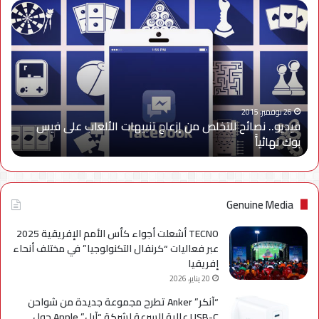
فيديو..
نصائح
للتخلص
من
إزعاج
تنبيهات
الألعاب
على
26 نوفمبر، 2015
فيديو.. نصائح للتخلص من إزعاج تنبيهات الألعاب على فيس
فيس
بوك نهائياًَ
بوك
نهائياًَ
Genuine Media
TECNO أشعلت أجواء كأس الأمم الإفريقية 2025
عبر فعاليات “كرنفال التكنولوجيا” في مختلف أنحاء
إفريقيا
20 يناير، 2026
“آنكر” Anker تطرح مجموعة جديدة من شواحن
USB-C عالية السرعة لشركة “آبل” Apple حول