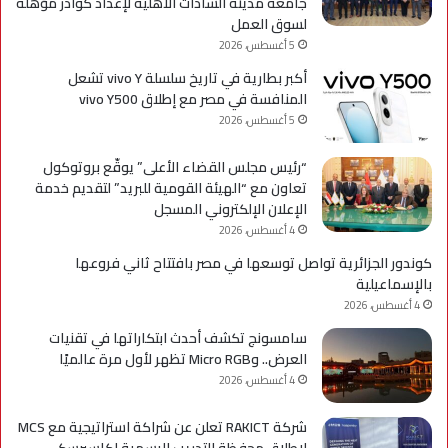
جامعة مدينة السادات الأهلية لإعداد كوادر مؤهلة
لسوق العمل
5 أغسطس، 2026
أكبر بطارية في تاريخ سلسلة vivo Y تشعل
المنافسة في مصر مع إطلاق vivo Y500
5 أغسطس، 2026
“رئيس مجلس القضاء الأعلى” يوقّع بروتوكول
تعاون مع “الهيئة القومية للبريد” لتقديم خدمة
الإعلان الإلكتروني المسجل
4 أغسطس، 2026
كوندور الجزائرية تواصل توسعها في مصر بافتتاح ثاني فروعها
بالإسماعيلية
4 أغسطس، 2026
سامسونج تكشف أحدث ابتكاراتها في تقنيات
العرض.. وMicro RGB تظهر لأول مرة عالميًا
4 أغسطس، 2026
شركة RAKICT تعلن عن شراكة استراتيجية مع MCS