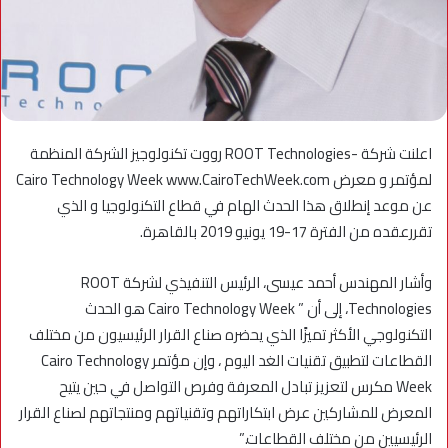
اعلنت شركة -ROOT Technologies رووت تكنولوجيز الشركة المنظمة
لمؤتمر و معرض Cairo Technology Week www.CairoTechWeek.com
عن موعد إنطلاق هذا الحدث الهام في قطاع التكنولوجيا و الذي
تقررعقده من الفترة 17-19 يونيو 2019 بالقاهرة.
وأشار المهندس أحمد عيسى، الرئيس التنفيذي لشركة ROOT
Technologies، إلى أن ” Cairo Technology Week هو الحدث
التكنولوجي الأكثر تميزًا الذي يحضره صناع القرار الرئيسيون من مختلف
القطاعات لتطبيق تقنيات الغد اليوم ، وإن مؤتمر Cairo Technology
Week مكرس لتعزيز تبادل المعرفة وفرص التواصل في حين يتيح
المعرض للمشاركين عرض ابتكاراتهم وتقنياتهم ومنتجاتهم لصناع القرار
الرئيسيين من مختلف القطاعات.”