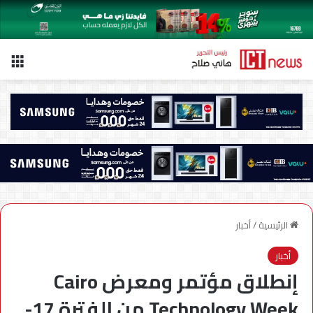
الق
الرئيسية
/
أخبار
أخبار
إنطلاق مؤتمر ومعرض Cairo
Technology Week من الفترة 17-