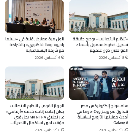
«تنظيم الاتصالات» يوضح حقيقة
لأول مرة معارض فنية في «سينما
تسجيل خطوط محمول بأسماء
راديو» و«ذا فاكتوري» بالشراكة
المواطنين دون علمهم
مع شركة الإسماعيلية
8 أغسطس، 2026
6 أغسطس، 2026
سامسونج إلكترونيكس مصر
الجهاز القومي لتنظيم الاتصالات
تتعاون مع ويجز وLege-Cy في
يعلن إعادة إتاحة خدمة «أرقامي»
أحدث حملاتها للترويج لسلسلة
عبر تطبيق My NTRA بحل فني
Galaxy A
مؤقت لحين استكمال التحديثات
6 أغسطس، 2026
6 أغسطس، 2026