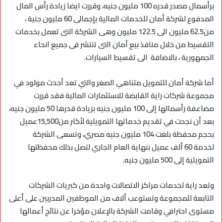
برأسمال مصدر قدره 100 مليون جنيه، وقررت ايضا زيادة رأس المال
المدفوع لشركة أمان للخدمات المالية بإجمالى 60 مليون جنية ،
من62.5 مليون الى 122.5 مليون وهى الشركة التى تعمل بخدمات
التقسيط من خلال منافذ بيع أمان التى تنتشر فى جميع انحاء
الجمهورية ، بالاضافة الى تقسيط السيارات.
أما شركة أمان للتمويل متناهي الصغر والتي تعد أحدث مولود في
مجموعة شركات راية القابضة للاستثمارات المالية فقد قررت
مضاعفة رأسمالها إلى 100 مليون جنيه بزيادة قدرها 50 مليون جنيه،
بعد أن نجحت في تقديم خدماتها التمويلية لأكثر من15,500عميل
بحجم محفظة بلغت 104 مليون جنيه مصري، وتسعى الشركة
لخدمة 60 ألف عميل بنهاية العام الجاري لتصل بذلك محفظتها
التمويلية إلى 500 مليون جنيه.
وتعد راية لخدمات مراكز الاتصالات واحدة من كبريات الشركات
التابعة للمجموعة وتستوعب ألاف من الموظفين المدربين على أعلى
مستوى احترافي وقامت الشركة بالإعلان مؤخرا عن نتائج أعمالها