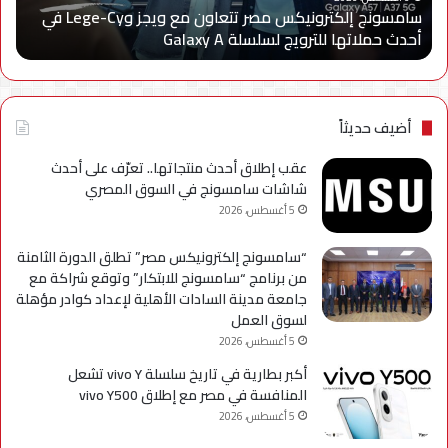
سامسونج إلكترونيكس مصر تتعاون مع ويجز وLege-Cy في
في
«أر
أحدث حملاتها للترويج لسلسلة Galaxy A
ا
أحدث
عبر
حملاتها
تطب
للترويج
My
لسلسلة
TRA
Galaxy
بحل
أضيف حديثاً
A
فني
مؤ
عقب إطلاق أحدث منتجاتها.. تعرّف على أحدث
لحي
شاشات سامسونج في السوق المصري
است
5 أغسطس، 2026
التح
“سامسونج إلكترونيكس مصر” تطلق الدورة الثامنة
من برنامج “سامسونج للابتكار” وتوقع شراكة مع
جامعة مدينة السادات الأهلية لإعداد كوادر مؤهلة
لسوق العمل
5 أغسطس، 2026
أكبر بطارية في تاريخ سلسلة vivo Y تشعل
المنافسة في مصر مع إطلاق vivo Y500
5 أغسطس، 2026