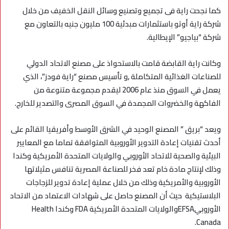
كما نجحت راية فى تجميع وتصنيع وسائل النقل الخفيف من خلال
شركة راية أوتو باستثمارات مبدئية 100 مليون جنيه بالتعاون مع
شركة “بياجيو” الإيطالية.
وكانت راية القابضة قامت بالاستحواذ على مصنع الاتحاد الدولي
للصناعات الغذائية المتكاملة ,و تأسيس مصنع “راية فودز”، الذي
يعمل في السوق منذ عام 2006 ليقدم مجموعة متنوعة من
الفاكهة والخضروات المجمدة في السوق المصرى والتصدير للخارج.
ويعد “بريق ” المصنع الوحيد في الشرق الأوسط وأفريقيا القائم على
أحدث تقنيات إعادة التدوير الأوروبية المتوافقة تماما مع المعايير
البيئية والصحية للاتحاد الأوروبي والولايات المتحدة الأمريكية وكندا
وذلك لإنتاج مادة خام تعد فخر للصناعة المصرية تنافس مثيلاتها
الأوروبية والأمريكية وذلك من خلال عملية إعادة تدوير للزجاجات
البلاستيكية حيث أن المصنع حاصل على شهادات الاعتماد من الاتحاد
الأوروبيEFSAوالولايات المتحدة الأمريكية FDA وكندا Health
Canada.