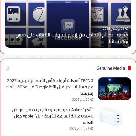
من
إزعاج
تنبيهات
الألعاب
على
26 نوفمبر، 2015
فيديو.. نصائح للتخلص من إزعاج تنبيهات الألعاب على فيس
فيس
بوك نهائياًَ
بوك
نهائياًَ
Genuine Media
TECNO أشعلت أجواء كأس الأمم الإفريقية 2025
عبر فعاليات “كرنفال التكنولوجيا” في مختلف أنحاء
إفريقيا
20 يناير، 2026
“آنكر” Anker تطرح مجموعة جديدة من شواحن
USB-C عالية السرعة لشركة “آبل” Apple حول
العالم
5 ديسمبر، 2024