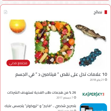
نصائح
مجتمع مدني
10 علامات تدل على نقص ” فيتامين د ” في الجسم
21 يناير، 2018
26 % من هجمات طلب الفدية تستهدف الشركات
7 ديسمبر، 2017
بتصريح شخصي .. “فايبر” و “تروكولر” يتجسس عليك
31 يوليو، 2017