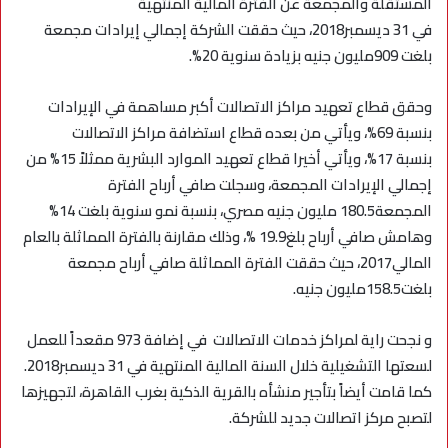
المستقلة والمجمعة عن الفترة المالية المنتهية
في 31 ديسمبر2018، حيث حققت الشركة إجمالي إيرادات مجمعة
بلغت 909مليون جنيه بزيادة سنوية 20%.
وحقق قطاع تعهيد مراكز الاتصالات أكبر مساهمة في الإيرادات
بنسبة 69%، ويأتي من بعده قطاع استضافة مراكز الاتصالات
بنسبة 17%، ويأتي أخيرا قطاع تعهيد الموارد البشرية ممثلاً 15% من
إجمالي الإيرادات المجمعة، وسجلت صافي أرباح الفترة
المجمعة180.5 مليون جنيه مصري، بنسبة نمو سنوية بلغت 14%
وهامش صافي أرباح بلغ19.9 %، وذلك مقارنة بالفترة المماثلة بالعام
المالي2017، حيث حققت الفترة المماثلة صافي أرباح مجمعة
بلغت158.5مليون جنيه.
و نجحت راية لمراكز خدمات الاتصالات في إضافة 973 مقعداً للعمل
لسعتها التشغيلية خلال السنة المالية المنتهية في 31 ديسمبر2018.
كما قامت أيضاً بتأجير منشأه بالقرية الذكية بغرب القاهرة، لتجهيزها
لتصبح مركز اتصالات جديد للشركة.