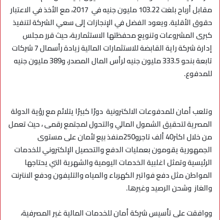
مقابل أرباح بلغت 103.22 مليون جنيه في 2017، مع الأخذ في الاعتبار
حقوق الأقلية. ويعود الفضل في الإنجازات إلى سعي الشركة لتنفيذ
كبرى المشروعات وتنويع محفظتها الاستثمارية، حيث قرر مجلس
إدارة شركة راية القابضة للاستثمارات المالية زيادة رأسمال 7 شركات
تابعة بنحو 333.5 مليون جنيه لرأس المال المصدر، و389 مليون جنيه
للمدفوع.
وتلعب أمان للمدفوعات الالكترونية دورًا كبيرًا يتلائم مع رؤية الدولة
المصرية لتحقيق الشمول المالي والتحول لمجتمع رقمى ، حيث تعمل
من خلال اكثر40 ألف تاجرو250منفذ بيع لأمان على مستوى
الجمهورية يقومون بعمليات الدفع والتحصيل الإلكتروني للخدمات
الرئيسية وتمثل اغلبية الخدمات اليومية والشهرية التي يحتاجها
المواطن مثل دفع فواتير الكهرباء والمياه والتليفون ودفع الانترنت
والغاز وشحن الرصيد وغيرها.
ووافقت على تأسيس شركة أمان للخدمات المالية غير المصرفية،