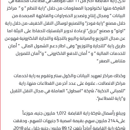
لدى راية القابضة أكثر من 11 ألف موظف في قطاعات مختلفة في
الشركة منها تكنولوجيا المعلومات من خلال “راية للنظم ” و ” مراكز
البيانات ” ومجال إنتاج وتصدير الخضراوات والفاكهة المجمدة من
خلال مصنع “راية فودز” والتصنيع لوسائل النقل الخفيف من خلال راية
“اوتو” و مصنع “بريق” لإعادة تدوير البلاستيك للحفاظ على البيئة اما
عن مجال التوزيع والصيانة والبيع بالتجزئة والتجارة الالكترونية فهوعن
طريق راية “للتجارة والتوزيع” وفى اطار دعم الشمول المالى ” أمان
للخدمات المالية ” و ” أمان للدفع الالكترونى ” و”أمان للتمويل
متناهى الصغر “
وكذلك مراكز تعهيد البيانات والكول سنتر وتقوم به راية لخدمات
مراكز الاتصالات ، علاوة على عدد آخر من القطاعات منها، راية
“للمباني الذكية”، شركة “اسطول” العاملة في مجال النقل الثقيل
و”راية للمطاعم”.
ويبلغ رأسمال شركة راية القابضة 1,072 مليون جنيه، موزعاً
على214.4 مليون سهم، بقيمة اسمية 5 جنيهات للسهم ، وحققت
شركة راية القابضة أرباحاً بلغت 89.12 مليون جنيه خلال عام 2018،