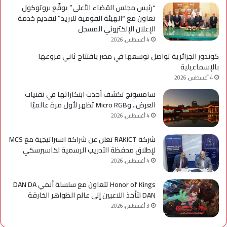
“رئيس مجلس القضاء الأعلى” يوقّع بروتوكول
تعاون مع “الهيئة القومية للبريد” لتقديم خدمة
الإعلان الإلكتروني المسجل
4 أغسطس، 2026
كوندور الجزائرية تواصل توسعها في مصر بافتتاح ثاني فروعها
بالإسماعيلية
4 أغسطس، 2026
سامسونج تكشف أحدث ابتكاراتها في تقنيات
العرض.. وMicro RGB تظهر لأول مرة عالميًا
4 أغسطس، 2026
شركة RAKICT تعلن عن شراكة استراتيجية مع MCS
لإطلاق محفظة التدريب الرسمية لكاسبرسكي
4 أغسطس، 2026
Honor of Kings تتعاون مع سلسلة أنمي DAN DA
DAN لتأخذ اللاعبين إلى عالم الظواهر الخارقة
3 أغسطس، 2026