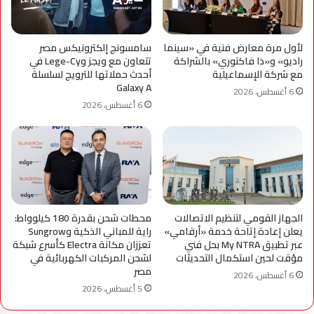
لأول مرة معارض فنية في «سينما
سامسونج إلكترونيكس مصر
راديو» و«ذا فاكتوري» بالشراكة
تتعاون مع ويجز وLege-Cy في
مع شركة الإسماعيلية
أحدث حملاتها للترويج لسلسلة
Galaxy A
6 أغسطس، 2026
6 أغسطس، 2026
الجهاز القومي لتنظيم الاتصالات
محطات شحن بقدرة 180 كيلوواط:
يعلن إعادة إتاحة خدمة «أرقامي»
راية للمباني الذكية وSungrow
عبر تطبيق My NTRA بحل فني
تعززان مكانة Electra كأسرع شبكة
مؤقت لحين استكمال التحديثات
لشحن المركبات الكهربائية في
مصر
6 أغسطس، 2026
5 أغسطس، 2026