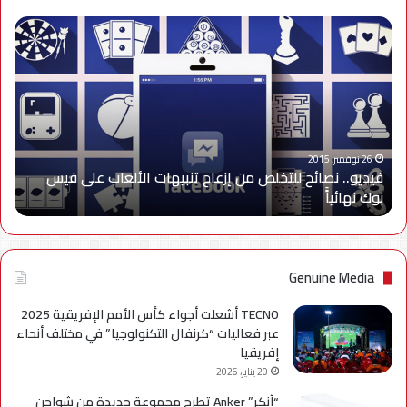
فيديو..
نصائح
للتخلص
من
إزعاج
تنبيهات
الألعاب
على
26 نوفمبر، 2015
فيديو.. نصائح للتخلص من إزعاج تنبيهات الألعاب على فيس
فيس
بوك نهائياًَ
بوك
نهائياًَ
Genuine Media
TECNO أشعلت أجواء كأس الأمم الإفريقية 2025
عبر فعاليات “كرنفال التكنولوجيا” في مختلف أنحاء
إفريقيا
20 يناير، 2026
“آنكر” Anker تطرح مجموعة جديدة من شواحن