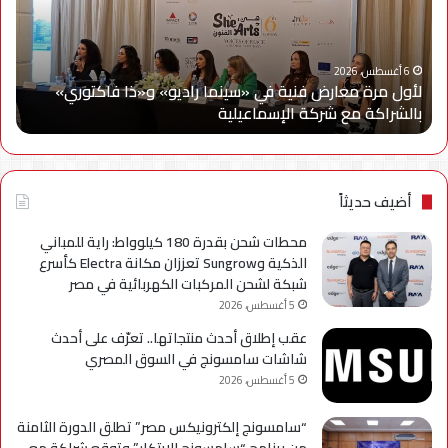
في
مع
«سينما
ويج
راديو»
وe
و«ذا
Cy
6 أغسطس، 2026
لأول مرة معارض فنية في «سينما راديو» و«ذا فاكتوري»
فاكتوري»
في
بالشراكة مع شركة الإسماعيلية
أح
بالشراكة
أحد
مع
حمل
شركة
للتر
الإسماعيلية
لسل
axy
أضيف حديثاً
A
محطات شحن بقدرة 180 كيلوواط: راية للمباني
الذكية وSungrow تعززان مكانة Electra كأسرع
شبكة لشحن المركبات الكهربائية في مصر
5 أغسطس، 2026
عقب إطلاق أحدث منتجاتها.. تعرّف على أحدث
شاشات سامسونج في السوق المصري
5 أغسطس، 2026
“سامسونج إلكترونيكس مصر” تطلق الدورة الثامنة