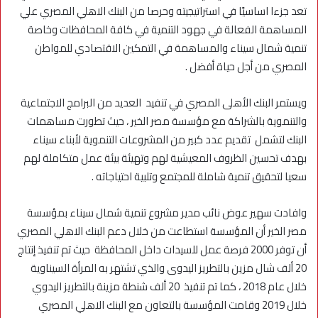
تعد جزءا اساسيًا في استراتيجيته وحرصا من البنك الاهلي المصري علي
المساهمة الفعالة في جهود التنمية في كافة المحافظات وخاصة
تنمية شمال سيناء والمساهمة في التمكين الاقتصادي للمواطن
المصري من أجل حياة أفضل .
ويستمر البنك الأهلى المصري في تنفيد العديد من البرامج الاجتماعية
والتنموية بالشراكة مع مؤسسة مصر الخير ، حيث تطورت مساهمات
البنك لتشمل تقديم عدد كبير من المشروعات التنموية لأبناء سيناء
بهدف تحسين الظروف المعيشية لهم وتهيئة بيئة عمل متكاملة لهم
سعيا لتحقيق تنمية شاملة للمجتمع وتلبية احتياجاته .
وافادت سهير عوض نائب مدير مشروع تنمية شمال سيناء بمؤسسة
مصر الخير أن المؤسسة استطاعت من خلال دعم البنك الاهلي المصري
أن توفر 2000 فرصة عمل للسيدات داخل المحافظة حيث تم تنفيذ إنتاج
20 ألف شال مزين بالتطريز اليدوى والذي تشتهر به المرأة السيناوية
خلال عام 2018 ، كما تم تنفيذ 20 ألف شنطة مزينة بالتطريز اليدوي
خلال 2019 وقامت المؤسسة بالتعاون مع البنك الاهلي المصري