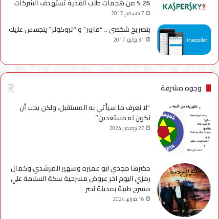
26 % من هجمات طلب الفدية تستهدف الشركات
7 ديسمبر، 2017
بتصريح شخصي .. “فايبر” و “تروكولر” يتجسس عليك
31 يوليو، 2017
وجوه مشرفة
“لا نعرف ما سيأتي به المستقبل، ولكن يجب أن
نكون له مستعدين”
27 نوفمبر، 2024
حضرها مجدي ابو عميره وسهير المرشدي وكمال
رمزي اليوم اخر عروض مسرحية سكة السلامة علي
مسرح طيبة بمدينة نصر
16 فبراير، 2024