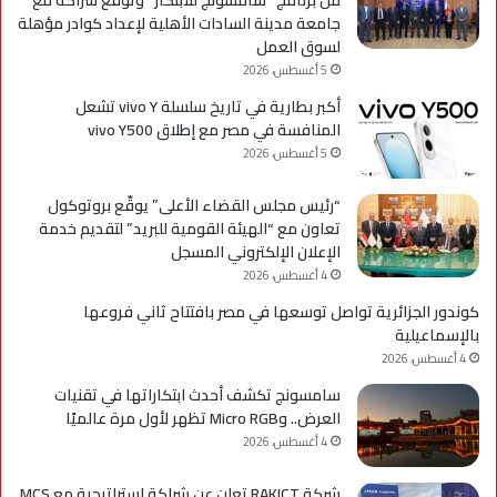
من برنامج “سامسونج للابتكار” وتوقع شراكة مع
جامعة مدينة السادات الأهلية لإعداد كوادر مؤهلة
لسوق العمل
5 أغسطس، 2026
أكبر بطارية في تاريخ سلسلة vivo Y تشعل
المنافسة في مصر مع إطلاق vivo Y500
5 أغسطس، 2026
“رئيس مجلس القضاء الأعلى” يوقّع بروتوكول
تعاون مع “الهيئة القومية للبريد” لتقديم خدمة
الإعلان الإلكتروني المسجل
4 أغسطس، 2026
كوندور الجزائرية تواصل توسعها في مصر بافتتاح ثاني فروعها
بالإسماعيلية
4 أغسطس، 2026
سامسونج تكشف أحدث ابتكاراتها في تقنيات
العرض.. وMicro RGB تظهر لأول مرة عالميًا
4 أغسطس، 2026
شركة RAKICT تعلن عن شراكة استراتيجية مع MCS