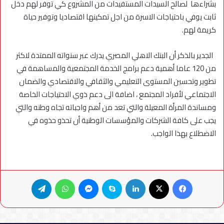
بشراءها لصالح السيدات المستفيدات من المشروع كي توفر لهم دخل
ثابت يوفي باحتياجات الاسرة من اجل تمكينها اقتصاديا وتوفير حياة
كريمة لهم.
الجدير بالذكر أن البنك الاهلي المصري يدرك عبر سنواته الممتدة لاكثر
من 120 عاما أهمية دعم برامج الخدمة المجتمعية والمساهمة في
تطوير وتحسين المستوى التعليمي والثقافي والاقتصادي والضمان
الاجتماعي لأفراد المجتمع ، اضافة الى دعم ذوي الاحتياجات الخاصة
ومساندة المرأة المعيلة والتي تعد من أهم واجباته تجاه وطنه والتي
يجب على كافة الشركات والمؤسسات الوطنية أن تحذو حذوه في
الاضطلاع بهذا الواجب.
فيسبوك
X
لينكدإن
سكايب
ماسنجر
واتساب
تيلقرام