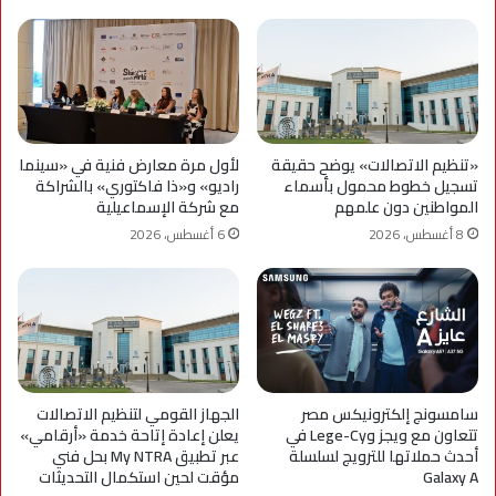
«تنظيم الاتصالات» يوضح حقيقة
لأول مرة معارض فنية في «سينما
تسجيل خطوط محمول بأسماء
راديو» و«ذا فاكتوري» بالشراكة
المواطنين دون علمهم
مع شركة الإسماعيلية
8 أغسطس، 2026
6 أغسطس، 2026
سامسونج إلكترونيكس مصر
الجهاز القومي لتنظيم الاتصالات
تتعاون مع ويجز وLege-Cy في
يعلن إعادة إتاحة خدمة «أرقامي»
أحدث حملاتها للترويج لسلسلة
عبر تطبيق My NTRA بحل فني
Galaxy A
مؤقت لحين استكمال التحديثات