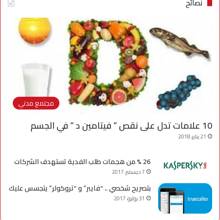
نصائح
مجتمع مدني
10 علامات تدل على نقص ” فيتامين د ” في الجسم
21 يناير، 2018
26 % من هجمات طلب الفدية تستهدف الشركات
7 ديسمبر، 2017
بتصريح شخصي .. “فايبر” و “تروكولر” يتجسس عليك
31 يوليو، 2017