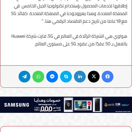
إطلاقها لخدمات المحمول بإستخدام تكنولوجيا الجيل الخامس في
المملكة المتحدة. وهذا يعززوجودنا في المملكة المتحدة كقائد 5G
مع 18عاما من تاريخ دعم الاقتصاد الرقمي هنا. “
هواوي هي الشركة الرائدة في العالم في 5G، فازت شركة Huawei
بالفعل بـ 50 عقدًا من عقود 5G على مستوى العالم.
فيسبوك
X
لينكدإن
سكايب
ماسنجر
واتساب
تيلقرام