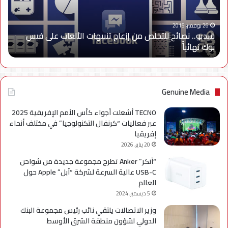
تنبيهات
الألعاب
على
26 نوفمبر، 2015
فيديو.. نصائح للتخلص من إزعاج تنبيهات الألعاب على فيس
فيس
بوك نهائياًَ
بوك
نهائياًَ
Genuine Media
TECNO أشعلت أجواء كأس الأمم الإفريقية 2025
عبر فعاليات “كرنفال التكنولوجيا” في مختلف أنحاء
إفريقيا
20 يناير، 2026
“آنكر” Anker تطرح مجموعة جديدة من شواحن
USB-C عالية السرعة لشركة “آبل” Apple حول
العالم
5 ديسمبر، 2024
وزير الاتصالات يلتقي نائب رئيس مجموعة البنك
الدولي لشؤون منطقة الشرق الأوسط