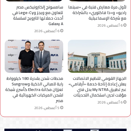
لأول مرة معارض فنية في «سينما
سامسونج إلكترونيكس مصر
راديو» و«ذا فاكتوري» بالشراكة
تتعاون مع ويجز وLege-Cy في
مع شركة الإسماعيلية
أحدث حملاتها للترويج لسلسلة
Galaxy A
6 أغسطس، 2026
6 أغسطس، 2026
الجهاز القومي لتنظيم الاتصالات
محطات شحن بقدرة 180 كيلوواط:
يعلن إعادة إتاحة خدمة «أرقامي»
راية للمباني الذكية وSungrow
عبر تطبيق My NTRA بحل فني
تعززان مكانة Electra كأسرع شبكة
مؤقت لحين استكمال التحديثات
لشحن المركبات الكهربائية في
مصر
6 أغسطس، 2026
5 أغسطس، 2026