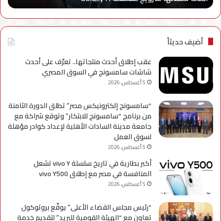
حملاتها
تطب
للترويج
My
لسلسلة
TRA
Galaxy
بحل
أضيف حديثاً
A
فني
مؤ
عقب إطلاق أحدث منتجاتها.. تعرّف على أحدث
لحي
شاشات سامسونج في السوق المصري
است
5 أغسطس، 2026
التح
“سامسونج إلكترونيكس مصر” تطلق الدورة الثامنة
من برنامج “سامسونج للابتكار” وتوقع شراكة مع
جامعة مدينة السادات الأهلية لإعداد كوادر مؤهلة
لسوق العمل
5 أغسطس، 2026
أكبر بطارية في تاريخ سلسلة vivo Y تشعل
المنافسة في مصر مع إطلاق vivo Y500
5 أغسطس، 2026
“رئيس مجلس القضاء الأعلى” يوقّع بروتوكول
تعاون مع “الهيئة القومية للبريد” لتقديم خدمة