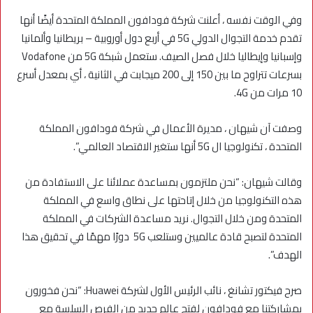
وفي الوقت نفسه ، أعلنت شركة فودافون المملكة المتحدة أيضًا أنها
تقدم خدمة التجوال الدولي 5G في أربع دول أوروبية – بريطانيا وألمانيا
وإسبانيا وإيطاليا خلال فصل الصيف. ستعمل شبكة 5G من Vodafone
بسرعات تتراوح ما بين 150 إلى 200 ميجابت في الثانية ، أي بمعدل أسرع
10 مرات من 4G.
وصفت آن شيهان ، مديرة الأعمال في شركة فودافون المملكة
المتحدة ، تكنولوجيا ال 5G أنها ستغير الاقتصاد العالمي”.
وقالت شيهان: “نحن ملتزمون بمساعدة عملائنا على الاستفادة من
هذه التكنولوجيا من خلال إتاحتها على نطاق واسع في المملكة
المتحدة ومن خلال التجوال. نريد مساعدة الشركات في المملكة
المتحدة لتصبح قادة عالميين وستلعب 5G دورًا مهمًا في تحقيق هذا
الهدف”.
صرح فيكتور تشانغ ، نائب الرئيس الأول لشركة Huawei: “نحن فخورون
بمشاركتنا مع فودافون لفتح عالم جديد من الفرص السلسة مع