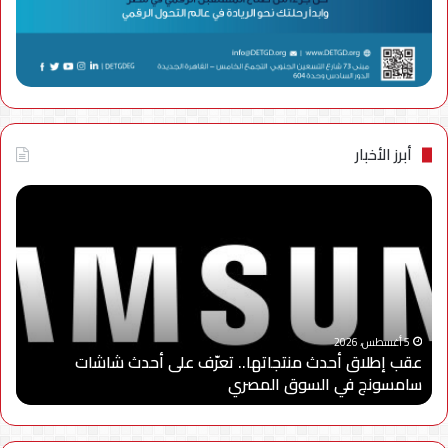
أبرز الأخبار
عقب
“سا
إطلاق
إلك
أحدث
مصر
منتجاتها..
تطل
تعرّف
الد
على
الثا
أحدث
من
“
شاشات
برنا
5 أغسطس، 2026
عقب إطلاق أحدث منتجاتها.. تعرّف على أحدث شاشات
“
سامسونج
“سا
سامسونج في السوق المصري
ا
في
للاب
السوق
وتو
المصري
شرا
مع