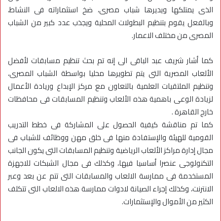
الذى يمتلكها ويديرها شباب مصرى، ضخ استثماراته فى النشاط،
وبالفعل يقوم بتنظيم البطولات المحلية ويجذب عدد كبير من الشباب
المصرى من مختلف الاعمار.
كما أشار شريف عبد الباقى الى إنه تم بحث تنظيم مسابقات لأفضل
الألعاب المصرية التى يتم تطويرها محليا بواسطة الشباب المصرى،
وتنظيم الملتقيات العلمية بالتعاون مع مركز الإبداع وريادة الأعمال
لزيادة الوعى باهمية هذه الألعاب وتنظيم المسابقات فى محافظات
خارج القاهرة .
كما تم مناقشة كيفية الحصول على المشاركة فى خطط التدريب
القومية للهيئة والإستفادة منها فى خلق مهن ووظائف للشباب فى
مجال إدارة مراكز الألعاب الرياضية وتنظيم المسابقات التى يكون الجانب
التكنولوجى عنصرا أساسيا فيها، وكذلك فى مجال الشبكات للاجهزة
المستخدمة فى ممارسة الالعاب والمسابقات التى تتم عن بعد وعبر
الانترنت، وكذلك إجراء الصيانة لادوات ممارسة هذه الالعاب التى تتكلف
الكثير من الأموال والإستثمارات.