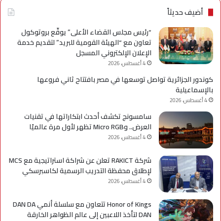
جام
أضيف حديثاً
مدي
الس
“رئيس مجلس القضاء الأعلى” يوقّع بروتوكول
الأه
تعاون مع “الهيئة القومية للبريد” لتقديم خدمة
لإعد
الإعلان الإلكتروني المسجل
كوا
4 أغسطس، 2026
مؤه
كوندور الجزائرية تواصل توسعها في مصر بافتتاح ثاني فروعها
لس
بالإسماعيلية
الع
4 أغسطس، 2026
سامسونج تكشف أحدث ابتكاراتها في تقنيات
العرض.. وMicro RGB تظهر لأول مرة عالميًا
4 أغسطس، 2026
شركة RAKICT تعلن عن شراكة استراتيجية مع MCS
لإطلاق محفظة التدريب الرسمية لكاسبرسكي
4 أغسطس، 2026
Honor of Kings تتعاون مع سلسلة أنمي DAN DA
DAN لتأخذ اللاعبين إلى عالم الظواهر الخارقة