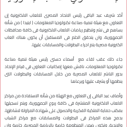
أكد شريف عبد الباقى رئيس الاتحاد المصرى للالعاب الالكترونية إن
التعاون مع هيئة تنمية صناعة تكنولوجيا المعلومات ( ايتيدا ) من شأنه
يساهم فى نشر وتنظيم رياضات الالعاب الالكترونية فى كافة محافظات
الجمهورية، وان يتحقق الحلم فى المستقبل أن يكون هناك العاب
الكترونية مصرية يتم اجراء البطولات والمسابقات عليها،
جاء ذلك عقب لقاء مع أسماء حسنى رئيس هيئة تنمية صناعة
تكنولوجيا المعلومات، ناقش معها إمكانيات التعاون فى قيام الإتحاد
بدور الناشر للالعاب المصرية من خلال المسابقات والبطولات التى
ينظمها أو يشرف عليها ويرعاها
وأضاف عبد الباقى إن التعاون مع الهيئة من شأنه الاستفادة من مراكز
الالعاب الالكترونية المنتشرة فى كافة ربوع الجمهورية، ويتم تسجيلها
بمكتب حماية الملكية الفكرية والحصول على شهادة المزاولة لنشاطها،
بدمج هذه المراكز فى البطولات والمسابقات مع مراكز الشباب
والاندية، وتكون ضمن المنظومة خاصة بالرياضة المصرية، خاصة وان