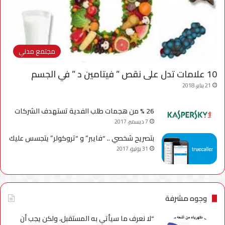
مجتمع مدني
10 علامات تدل على نقص ” فيتامين د ” في الجسم
21 يناير، 2018
26 % من هجمات طلب الفدية تستهدف الشركات
7 ديسمبر، 2017
بتصريح شخصي .. “فايبر” و “تروكولر” يتجسس عليك
31 يوليو، 2017
وجوه مشرفة
“لا نعرف ما سيأتي به المستقبل، ولكن يجب أن