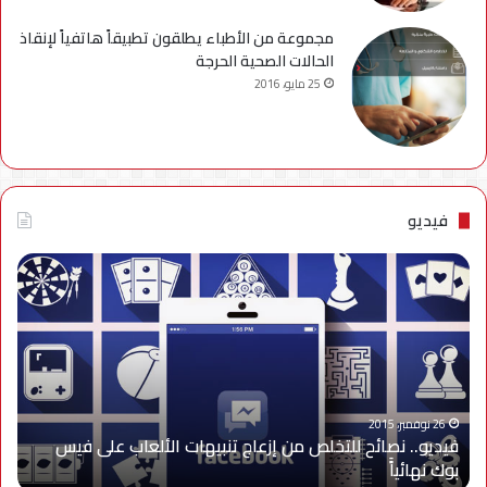
مجموعة من الأطباء يطلقون تطبيقاً هاتفياً لإنقاذ
الحالات الصحية الحرجة
25 مايو، 2016
فيديو
فيديو..
نصائح
للتخلص
من
إزعاج
تنبيهات
الألعاب
على
26 نوفمبر، 2015
فيديو.. نصائح للتخلص من إزعاج تنبيهات الألعاب على فيس
فيس
بوك نهائياًَ
بوك