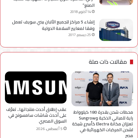
الصنع”
14 أكتوبر، 2018
إنشاء 5 مراكز لتجميع الألبان ببني سويف تعمل
وفقا لمعايير السلامة الدولية
25 ديسمبر، 2017
مقالات ذات صلة
عقب إطلاق أحدث منتجاتها.. تعرّف
محطات شحن بقدرة 180 كيلوواط:
على أحدث شاشات سامسونج في
راية للمباني الذكية وSungrow
السوق المصري
تعززان مكانة Electra كأسرع شبكة
5 أغسطس، 2026
لشحن المركبات الكهربائية في
مصر