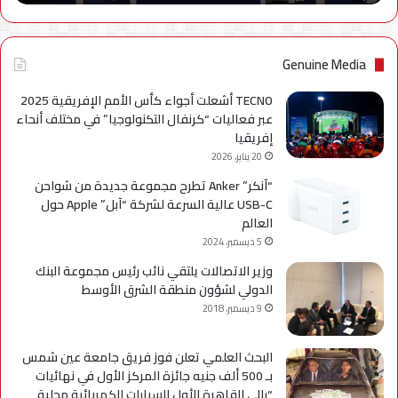
نهائياًَ
Genuine Media
TECNO أشعلت أجواء كأس الأمم الإفريقية 2025
عبر فعاليات “كرنفال التكنولوجيا” في مختلف أنحاء
إفريقيا
20 يناير، 2026
“آنكر” Anker تطرح مجموعة جديدة من شواحن
USB-C عالية السرعة لشركة “آبل” Apple حول
العالم
5 ديسمبر، 2024
وزير الاتصالات يلتقي نائب رئيس مجموعة البنك
الدولي لشؤون منطقة الشرق الأوسط
9 ديسمبر، 2018
البحث العلمي تعلن فوز فريق جامعة عين شمس
بـ 500 ألف جنيه جائزة المركز الأول في نهائيات
“رالي القاهرة الأول للسيارات الكهربائية محلية