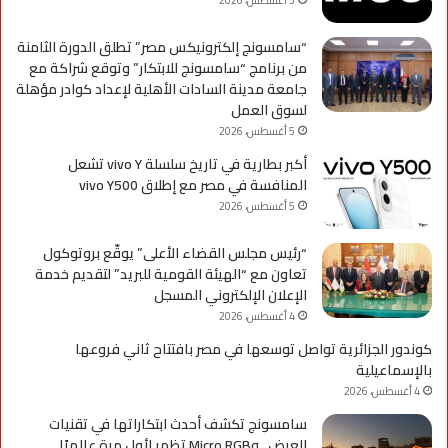
5 أغسطس، 2026
التح
“سامسونج إلكترونيكس مصر” تطلق الدورة الثامنة
من برنامج “سامسونج للابتكار” وتوقع شراكة مع
جامعة مدينة السادات الأهلية لإعداد كوادر مؤهلة
لسوق العمل
5 أغسطس، 2026
أكبر بطارية في تاريخ سلسلة vivo Y تشعل
المنافسة في مصر مع إطلاق vivo Y500
5 أغسطس، 2026
“رئيس مجلس القضاء الأعلى” يوقّع بروتوكول
تعاون مع “الهيئة القومية للبريد” لتقديم خدمة
الإعلان الإلكتروني المسجل
4 أغسطس، 2026
كوندور الجزائرية تواصل توسعها في مصر بافتتاح ثاني فروعها
بالإسماعيلية
4 أغسطس، 2026
سامسونج تكشف أحدث ابتكاراتها في تقنيات
العرض.. وMicro RGB تظهر لأول مرة عالميًا