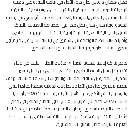
حصل رمضان درويش بطل مصر الأول في رياضة الجودو على ذهبية
البطولة الكبرى للجودو بمونتريال الشهر الجاري، وتم تصنيفه بالمرتبة
السادسة على العالم والمرتبة الرابعة فى التصنيف الأوليمبي في رياضة
الجودو، وفاز حسن حسن بطل مصر في المصارعة الرومانية بالمركز
الاول والميدالية الذهبية لبطولة إفريقيا – تونس شهر إبريل الماضي.
وأخيراً حصلت البطلة الواعدة ليلى شكري في رياضة التنس على مركز أول
فردى آنسات ببطولة إفريقيا بالجزائر بشهر يونيو الماضي.
تدعم شركة إنرشيا للتطوير العقاري هؤلاء الأبطال الثلاثة من خلال
تقديم كل سبل الدعم المادي والنفسي والفني من خلال توفير
المدربين المحترفين بكافة المجالات والأدوات الرياضية المناسبة، بهدف
تقديم مستوى عال من الأداء بالبطولات الدولية وحصد المراكز الأولى
والوصول للحلم الأكبر وهو التأهل للأولمبياد المقبلة 2020 وأولمبياد
الشباب 2022. دعم شركة إنرشيا يعكس دور القطاع الخاص في دعم
الرياضات الفردية لتحقيق الإنجازات المشرفة لمصر والمصريين، حيث اجتاز
الأبطال الثلاثة مرحلة هامة من الإعداد النفسي والفني والبدني مما
أهلهم لتشريف مصر بالبطولات المذكورة.