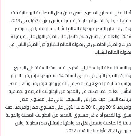
أما البطل المصارع المصري حسن حسن بطل المصارعة الرومانية فقد
حقق الميدالية الذهبية ببطولة إفريقيا-تونس بوزن 72كيلو في 2019.
وكان قد فاز بالفضية ببطولة العالم للشباب بسلوفاكيا في سبتمبر
2018. وللعلم فإن حسن حسن حاصل على المركز الاول علي إفريقيا 8
مرات والمركز الخامس في بطولة العالم للكبار وأخيراً المركز الثاني في
بطولة العالم للشباب.
وبالنسبة للبطلة الواعدة ليلى شكري، فقد استطاعت تخطي الجميع
وفازت بالمركز الأول في فردى آنسات 14 سنة ببطولة إفريقيا بالجزائر
بجانب مشاركتها مع فريق مصر في الفوز ببطولة إفريقيا وتأهل مصر
لكأس العالم. كما حصلت على العديد من البطولات الفردية والجماعية
برياضة التنس. حيث تحتل ليلى التصنيف الثاني على مستوى مصر
وإفريقيا 2019 وفي 2018 كانت الأولى على مستوي مصر وإفريقيا. حيث
سبق لها تقديم أداء غير مسبوق بالعديد من البطولات المحلية والدولية
بالفترة الماضية وتعمل بكل جد واجتهاد لتمثيل مصر ببطولة رولان
جاروس 2021 وأولمبياد الشباب 2022.