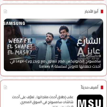
أبرز الأخبار
سامسونج
الجه
إلكترونيكس
الق
مصر
لتن
تتعاون
الا
مع
يعل
ويجز
إعا
وLege-
إتاح
ا
Cy
خدم
6 أغسطس، 2026
سامسونج إلكترونيكس مصر تتعاون مع ويجز وLege-Cy في
في
«أر
أحدث حملاتها للترويج لسلسلة Galaxy A
ا
أحدث
عبر
حملاتها
تطب
للترويج
My
لسلسلة
TRA
Galaxy
بحل
أضيف حديثاً
A
فني
مؤ
عقب إطلاق أحدث منتجاتها.. تعرّف على أحدث
لحي
شاشات سامسونج في السوق المصري
است