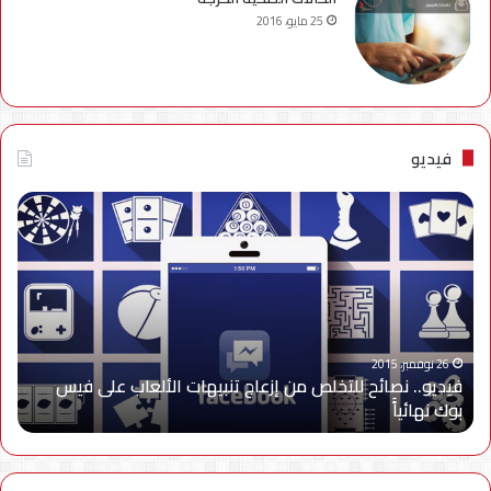
25 مايو، 2016
فيديو
فيديو..
نصائح
للتخلص
من
إزعاج
تنبيهات
الألعاب
على
26 نوفمبر، 2015
فيديو.. نصائح للتخلص من إزعاج تنبيهات الألعاب على فيس
فيس
بوك نهائياًَ
بوك
نهائياًَ