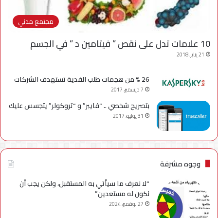
مجتمع مدني
10 علامات تدل على نقص ” فيتامين د ” في الجسم
21 يناير، 2018
26 % من هجمات طلب الفدية تستهدف الشركات
7 ديسمبر، 2017
بتصريح شخصي .. “فايبر” و “تروكولر” يتجسس عليك
31 يوليو، 2017
وجوه مشرفة
“لا نعرف ما سيأتي به المستقبل، ولكن يجب أن
نكون له مستعدين”
27 نوفمبر، 2024