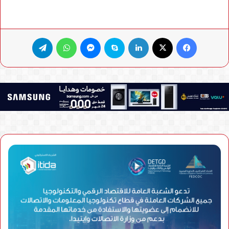
فيسبوك
X
لينكدإن
سكايب
ماسنجر
واتساب
تيلقرام