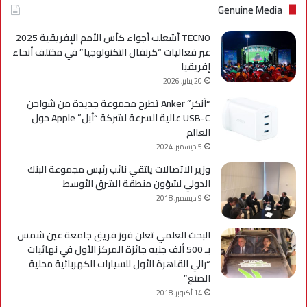
Genuine Media
TECNO أشعلت أجواء كأس الأمم الإفريقية 2025
عبر فعاليات “كرنفال التكنولوجيا” في مختلف أنحاء
إفريقيا
20 يناير، 2026
“آنكر” Anker تطرح مجموعة جديدة من شواحن
USB-C عالية السرعة لشركة “آبل” Apple حول
العالم
5 ديسمبر، 2024
وزير الاتصالات يلتقي نائب رئيس مجموعة البنك
الدولي لشؤون منطقة الشرق الأوسط
9 ديسمبر، 2018
البحث العلمي تعلن فوز فريق جامعة عين شمس
بـ 500 ألف جنيه جائزة المركز الأول في نهائيات
“رالي القاهرة الأول للسيارات الكهربائية محلية
الصنع”
14 أكتوبر، 2018