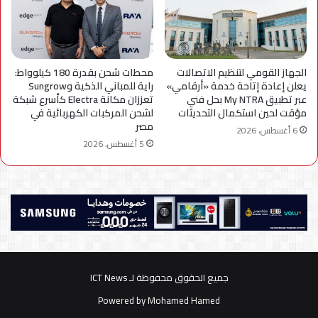
الجهاز القومي لتنظيم الاتصالات
محطات شحن بقدرة 180 كيلوواط:
يعلن إعادة إتاحة خدمة «أرقامي»
راية للمباني الذكية وSungrow
عبر تطبيق My NTRA بحل فني
تعززان مكانة Electra كأسرع شبكة
مؤقت لحين استكمال التحديثات
لشحن المركبات الكهربائية في
مصر
6 أغسطس، 2026
5 أغسطس، 2026
جميع الحقوق محفوظة لـ ICT News
Powered by
Mohamed Hamed