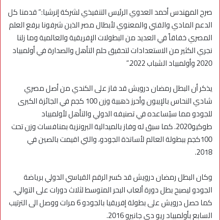
صرح المهندس أحمد العدوي الرئيس التنفيذي لشركة إنرشيا:” قدمنا كل
الدعم المادي والفني والمعنوي لأبطال مصر الذين شرفونا برفع العلم
المصري خفاقاً في العديد من البطولات الإفريقية والعالمية وما زلنا
نجري الكثير من الاستعدادات لتحقيق حلم التأهل والصدارة في أولمبياد
2020 وأولمبياد الشباب 2022.”
يذكر أن البطل رمضان درويش قد فاز على الكندي من أصل مصري
شادي النحاس بالإيبون وأحرز ذهبية وزن 100 كجم في الجائزة الكبرى
للجودو مما سيُساعده في تصنيفه الدولي والتأهل لأولمبياد
طوكيو2020. كما سبق له وفاز بالميدالية البرونزية بمنافسات وزن تحت
100كجم ببطولة العالم لأساتذة الجودو، والتي اقيمت بالصين في
2018.
وكان البطل رمضان درويش قد كسر الرقم القياسي الدولي برياضة
الجودو ليصبح بطل دورة ألعاب البحر المتوسط لثلاث دورات على التوالي،
كما حصل درويش على بطولة إفريقيا بالجودو 6 مرات ووصل الى الترتيب
السابع بأولمبياد ريو دي جانيرو 2016.