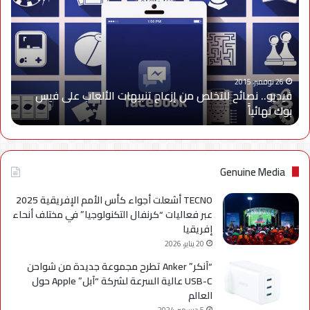
للتخلص
من
إزعاج
تنبيهات
الألعاب
على
26 نوفمبر، 2015
فيديو.. نصائح للتخلص من إزعاج تنبيهات الألعاب على فيس
فيس
بوك نهائياًَ
بوك
نهائياًَ
Genuine Media
TECNO أشعلت أجواء كأس الأمم الإفريقية 2025
عبر فعاليات “كرنفال التكنولوجيا” في مختلف أنحاء
إفريقيا
20 يناير، 2026
“آنكر” Anker تطرح مجموعة جديدة من شواحن
USB-C عالية السرعة لشركة “آبل” Apple حول
العالم
5 ديسمبر، 2024