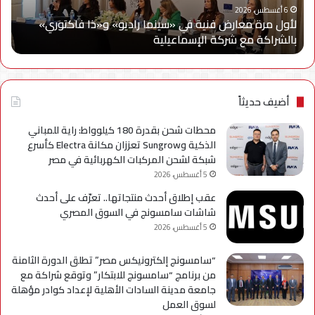
و«ذا
Cy
6 أغسطس، 2026
لأول مرة معارض فنية في «سينما راديو» و«ذا فاكتوري»
فاكتوري»
في
بالشراكة مع شركة الإسماعيلية
أح
بالشراكة
أحد
مع
حمل
شركة
للتر
الإسماعيلية
لسل
axy
أضيف حديثاً
A
محطات شحن بقدرة 180 كيلوواط: راية للمباني
الذكية وSungrow تعززان مكانة Electra كأسرع
شبكة لشحن المركبات الكهربائية في مصر
5 أغسطس، 2026
عقب إطلاق أحدث منتجاتها.. تعرّف على أحدث
شاشات سامسونج في السوق المصري
5 أغسطس، 2026
“سامسونج إلكترونيكس مصر” تطلق الدورة الثامنة
من برنامج “سامسونج للابتكار” وتوقع شراكة مع
جامعة مدينة السادات الأهلية لإعداد كوادر مؤهلة
لسوق العمل