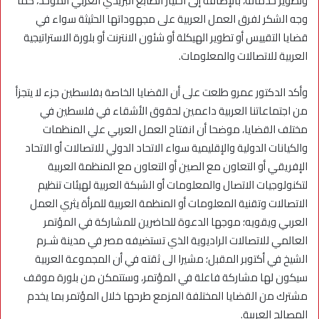
وتطوير خدماته، بالإضافة إلى اختيار الطابع البريدي العربي الموحد، كما
وجه الشكر لفرق العمل العربية على مجهوداتها الحثيثة سواء في
قضايا التقييس أو تطوير الهيكلة أو شئون الانترنت أو بلورة الاستراتيجية
العربية للاتصالات والمعلومات.
وأكد الدكتور عمرو طلعت على أن القضايا الخاصة بفلسطين جزء لا يتجزأ
من اجتماعاتنا العربية داعمين لحقوق الأشقاء في فلسطين في
مختلف القضايا، موضحا أن انفتاح العمل العربي علي المنظمات
والكيانات الدولية والإقليمية سواء الاتحاد الدولي للاتصالات أو الاتحاد
الإفريقي أو التعاون مع الصين أو التعاون مع المنظمة العربية
لتكنولوجيات الاتصال والمعلومات أو الشبكة العربية لهيئات تنظيم
الاتصالات وتقنية المعلومات أو المنظمة العربية للمرأة يثري العمل
العربي ويقويه؛ موجها الدعوة للحاضرين للمشاركة في المؤتمر
العالمي للاتصالات الراديوية الذي تستضيفه مصر في مدينة شـرم
الشيخ في أكتوبر المقبل؛ مشيرا الى ثقته في أن المجموعة العربية
سيكون لها مشاركة فاعلة في المؤتمر، وستتمكن من بلورة موقف
مشترك من القضايا المختلفة المزمع طرحها خلال المؤتمر بما يخدم
المصالح العربية.