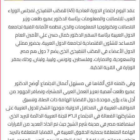
عقد اليوم اجتماع الدورة العادية (45) للمكتب التنفيذي لمجلس الوزراء
العرب للاتصالات والمعلومات برئاسة الدكتور عمرو طلعت وزير
الاتصالات وتكنولوجيا المعلومات والذي تنظمه الأمانة الفنية لجامعة
الدول العربية برئاسة السفير الدكتور كمال حسن علي الأمين العام
المساعد للشئون الاقتصادية لجامعة الدول العربية، بحضور ممثلي
الدول الأعضاء في المكتب التنفيذي الذي يضم 7 دول هم مصر،
والسعودية، والامارات، وفلسطين، وتونس، وليبيا، ولبنان، وذلك بمقر
الوزارة في القرية الذكية.
وفي كلمته التي ألقاها في مستهل أعمال الاجتماع؛ أوضح الدكتور
عمرو طلعت أهمية تعزيز العمل العربي المشترك وتضافر الجهود من
أجل بناء رؤى موحدة حول القضايا الهامة ذات الصلة، وتنسيق
المواقف العربية في المحافل الدولية؛ موجها الشكر للدول العربية على
مشاركتها الفعالة في الاجتماع الـ٣٦ للجنة العربية الدائمة للبريد الذي
استضافته مصر في مدينة شرم الشيخ حيث تم اتخاذ العديد من القرارات
الهامة المتعلقة بحماية الحقوق العربية في القضايا المتعلقة بالبريد