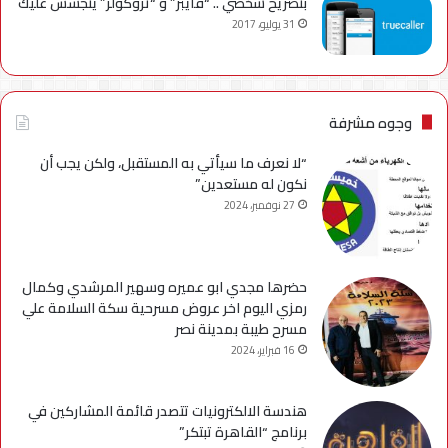
بتصريح شخصي .. “فايبر” و “تروكولر” يتجسس عليك
31 يوليو، 2017
وجوه مشرفة
“لا نعرف ما سيأتي به المستقبل، ولكن يجب أن
نكون له مستعدين”
27 نوفمبر، 2024
حضرها مجدي ابو عميره وسهير المرشدي وكمال
رمزي اليوم اخر عروض مسرحية سكة السلامة علي
مسرح طيبة بمدينة نصر
16 فبراير، 2024
هندسة الالكترونيات تتصدر قائمة المشاركين في
برنامج “القاهرة تبتكر”