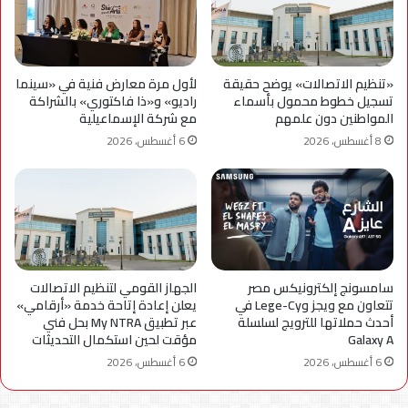
«تنظيم الاتصالات» يوضح حقيقة
لأول مرة معارض فنية في «سينما
تسجيل خطوط محمول بأسماء
راديو» و«ذا فاكتوري» بالشراكة
المواطنين دون علمهم
مع شركة الإسماعيلية
8 أغسطس، 2026
6 أغسطس، 2026
سامسونج إلكترونيكس مصر
الجهاز القومي لتنظيم الاتصالات
تتعاون مع ويجز وLege-Cy في
يعلن إعادة إتاحة خدمة «أرقامي»
أحدث حملاتها للترويج لسلسلة
عبر تطبيق My NTRA بحل فني
Galaxy A
مؤقت لحين استكمال التحديثات
6 أغسطس، 2026
6 أغسطس، 2026