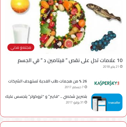
مجتمع مدني
10 علامات تدل على نقص ” فيتامين د ” في الجسم
21 يناير، 2018
26 % من هجمات طلب الفدية تستهدف الشركات
7 ديسمبر، 2017
بتصريح شخصي .. “فايبر” و “تروكولر” يتجسس عليك
31 يوليو، 2017