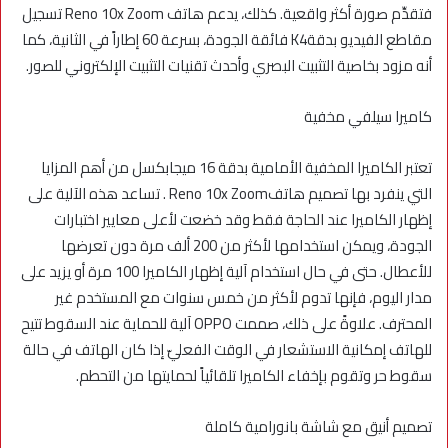
فتقدِّم صورة أكثر واقعية. كذلك، يدعم هاتف Reno 10x Zoom تسجيل
مقاطع الفيديو بدقةK4 فائقة الجودة، بسرعة 60 إطاراً في الثانية، كما
أنه مزود بخاصية التثبيت البصري وأحدث تقنيات التثبيت الإلكتروني للصور.
كاميرا سيلفي مخفية
تعتبر الكاميرا المخفية الأمامية بدقة 16 ميجابكسل من أهم المزايا
التي ينفرد بها تصميم هاتفReno 10x Zoom . تساعد هذه الآلية على
إظهار الكاميرا عند الحاجة فقط وقد خضعت لأعلى معايير اختبارات
الجودة، ويمكن استخدامها لأكثر من 200 ألف مرة دون تعرضها
للأعطال. حتى في حال استخدام آلية إظهار الكاميرا 100 مرة أو يزيد على
مدار اليوم، فإنها تدوم لأكثر من خمس سنوات مع المستخدم غير
المحترف. علاوةً على ذلك، صممت OPPO آلية للحماية عند السقوط تتيح
للهاتف إمكانية الاستشعار في الوقت الفعليّ إذا كان الهاتف في حالة
سقوط حر وتقوم بإخفاء الكاميرا تلقائياً لحمايتها من التحطم.
تصميم أنيق مع شاشة بانورامية كاملة