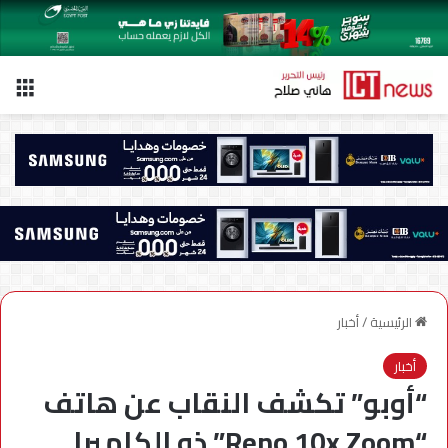
الق
الرئيسية
/
أخبار
أخبار
“أوبو” تكشف النقاب عن هاتف
“Reno 10x Zoom” ذو الكاميرا