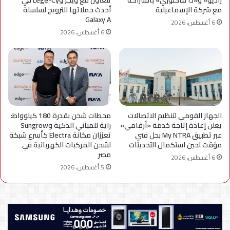
راديو» و«ذا فاكتوري» بالشراكة
تتعاون مع ويجز وLege-Cy في
مع شركة الإسماعيلية
أحدث حملاتها للترويج لسلسلة
Galaxy A
6 أغسطس، 2026
6 أغسطس، 2026
الجهاز القومي لتنظيم الاتصالات
محطات شحن بقدرة 180 كيلوواط:
يعلن إعادة إتاحة خدمة «أرقامي»
راية للمباني الذكية وSungrow
عبر تطبيق My NTRA بحل فني
تعززان مكانة Electra كأسرع شبكة
مؤقت لحين استكمال التحديثات
لشحن المركبات الكهربائية في
مصر
6 أغسطس، 2026
5 أغسطس، 2026