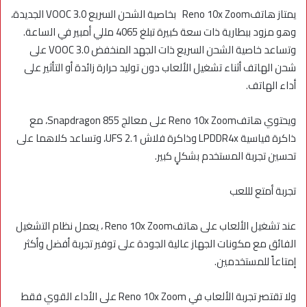
يمتاز هاتفReno 10x Zoom بخاصية الشحن السريع VOOC 3.0 الجديدة،
وهو مزود ببطارية ذات سعة كبيرة تبلغ 4065 مللي أمبير في الساعة.
وتساعد خاصية الشحن السريع ذات الجهد المنخفض VOOC 3.0 على
شحن الهاتف أثناء تشغيل الألعاب دون توليد حرارة زائدة أو التأثير على
أداء الهاتف.
ويحتوي هاتفReno 10x Zoom على معالج Snapdragon 855، مع
ذاكرة قياسية LPDDR4x وذاكرة فلاش UFS 2.1، وتساعد كلاهما على
تحسين تجربة المستخدم بشكلٍ كبير.
تجربة أمتع لللعب
عند تشغيل الألعاب على هاتفReno 10x Zoom ، يعمل نظام التشغيل
الفائق مع مكونات الجهاز عالية الجودة على توفير تجربة أفضل وأكثر
إمتاعاً للمستخدمين.
ولا تقتصر تجربة الألعاب في Reno 10x Zoom على الأداء القوي فقط