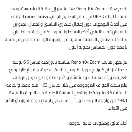
يترجم هاتف Reno 10x Zoom هذ الشعار إلى حقيقةٍ ملموسةٍ، ويعد
امتداداً لرحلة OPPO في عالم التصميم الجذاب. يعتمد تصميم الهاتف
على أحدث التوجهات دون إغفال عنصريّ التناسق والجمال المتوازن.
يتوفر الهاتف باللونين أخضر المحيط والأسود الكاحل، ويتميز الطرازان
بمادة لامعة في الطبقة السفلية من واجهته الزجاجية، مما يوفر لمسة
ناعمة دون المساس بحيوية اللون.
تم تجهيز هاتف Reno 10x Zoom بشاشة بانورامية قياس 6.6 بوصة،
محميّة بزجاج كورنينج جوريلا 6. ومن الناحية البصرية، يوفر الإطار الرفيع
للغاية صوراً مذهلة لتبدو الشاشة وكأنها تطفو خارج هيكل الهاتف.
يبلغ سمك الحواف الموجودة على كلا الجانبين 1.63 ملم فقط، والحافة
السفلية 3.5 ملم فقط. وتشغل الشاشة الكاملة ذات الحواف الرفيعة
93.1٪ من واجهة الهاتف دون أن تتسبب في ارتفاع درجة الحرارة أو التأثير
على الأداء.
أداء فائق ومكونات عالية الجودة