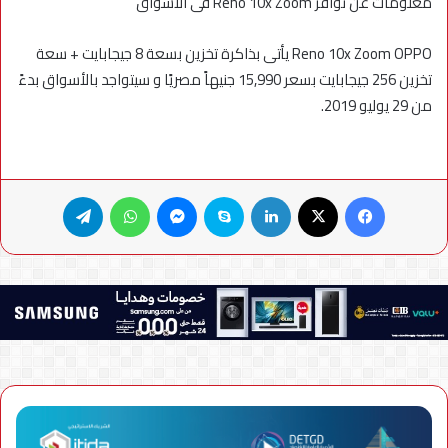
معلومات عن توافر Reno 10x Zoom فى الأسواق
Reno 10x Zoom OPPO يأتى بذاكرة تخزين بسعة 8 جيجابايت + سعة
تخزين 256 جيجابايت بسعر 15,990 جنيهاً مصريًا و سيتواجد بالأسواق بدءً
من 29 يوليو 2019.
فيسبوك
X
لينكدإن
سكايب
ماسنجر
واتساب
تيلقرام