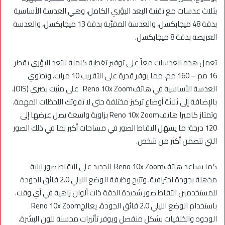
بثلاث عدسات مع تقنية البعد البؤري الكامل، وهي العدسة الأساسية
بدقة 48 ميجابكسل، والعدسة المقرِّبة بدقة 13 ميجابكسل، والعدسة
العريضة بدقة 8 ميجابكسل.
تعمل هذه العدسات معاً على توفير تغطية كاملة للبُعد البؤري بقطر
16 مم – 160 مم، مما يوفر قدرة على التقريب 10 مرات. وتحتوي
العدسة الأساسية في هاتفReno 10x Zoom على مثبت بصري (OIS)،
بالإضافة إلى ثلاثة أوضاع تركيز مختلفة حتى لا تفوتك اللحظات المهمة.
وتمتاز كاميرا هاتفReno 10x Zoom بزاوية واسعة يصل عرضها إلى
120 درجة؛ ما يسهّل التقاط الصور في مساحات أكبر بما في ذلك الصور
التي تتضمن أكثر من شخص.
كما يساعد هاتفReno 10x Zoom الجديد على التقاط صور ليلية
مذهلة بجودة احترافية. وتتيح وظيفة الوضع الليلي 2.0 فائق الجودة
للمستخدمين التقاط صور شديدة الدقة ذات ألوان زاهية في أي وقت.
باستخدام الوضع الليلي 2.0 فائق الجودة، يعالجReno 10x Zoom
الوجوه والخلفيات بشكل منفصل ويوفر تأثيرات محسنة للون البشرة،