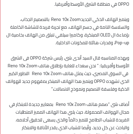
OPPO في منطقة الشرق الأوسط وأفريقيا.
ويتميز الهاتف الذكي الجديدReno 10x Zoom بالتصميم الجذاب،
والسلاسة التامة في جسم الهاتف، مع تجربة فريدة للشاشة الكاملة
بإضاءة ال OLED المبتكرة، وكاميرا سيلفي تنبثق من الهاتف بخاصية ال
Pop-up، وقدرات هائلة للمكونات الداخلية.
وبهذه المناسبه قال السيد أندى شى، رئيس شركة OPPO فى الشرق
الأوسط وأفريقيا: ” نحن سعداء للغاية بإطلاق هاتف Reno 10x Zoom
في السوق المصري، حيث يمثل هاتف Reno 10x Zoom التطور الكبير
الذي تشهده OPPO ويتميز هذا الهاتف المبتكر بمفهوم جديد للهواتف
الذكية وفلسفة التصميم ونموذج الاتصالات.”
أضاف شى “صمم هاتف Reno 10x Zoom بمعايير جديدة للابتكار في
مجال الهواتف المحمولة، حيث يلبي هذا الهاتف المميز المتطلبات
الفريدة للشباب الطامح للتميز دائماً والذي يسعى لتحقيق أحلامه،
والباحث عن كل جديد، وأيضا للشباب الذي يقدر الأناقة والابتكار