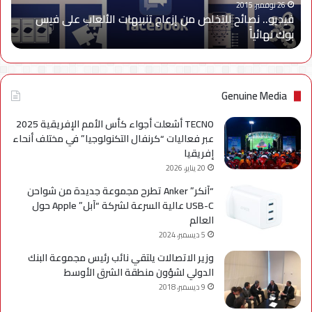
على
26 نوفمبر، 2015
فيديو.. نصائح للتخلص من إزعاج تنبيهات الألعاب على فيس
فيس
بوك نهائياًَ
بوك
نهائياًَ
Genuine Media
TECNO أشعلت أجواء كأس الأمم الإفريقية 2025
عبر فعاليات “كرنفال التكنولوجيا” في مختلف أنحاء
إفريقيا
20 يناير، 2026
“آنكر” Anker تطرح مجموعة جديدة من شواحن
USB-C عالية السرعة لشركة “آبل” Apple حول
العالم
5 ديسمبر، 2024
وزير الاتصالات يلتقي نائب رئيس مجموعة البنك
الدولي لشؤون منطقة الشرق الأوسط
9 ديسمبر، 2018