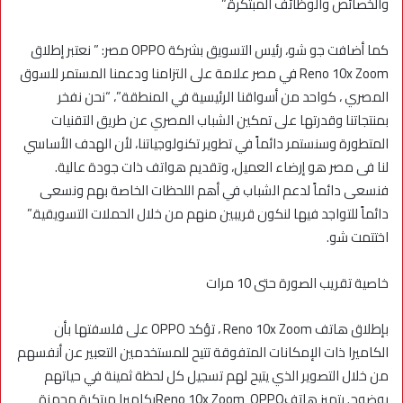
والخصائص والوظائف المبتكرة.”
كما أضافت جو شو، رئيس التسويق بشركة OPPO مصر: ” نعتبر إطلاق
Reno 10x Zoom في مصر علامة على التزامنا ودعمنا المستمر للسوق
المصري ، كواحد من أسواقنا الرئيسية في المنطقة”، “نحن نفخر
بمنتجاتنا وقدرتها على تمكين الشباب المصري عن طريق التقنيات
المتطورة وسنستمر دائماً في تطوير تكنولوجياتنا، لأن الهدف الأساسي
لنا فى مصر هو إرضاء العميل، وتقديم هواتف ذات جودة عالية.
فنسعى دائماً لدعم الشباب في أهم اللحظات الخاصة بهم ونسعى
دائماً للتواجد فيها لنكون قريبين منهم من خلال الحملات التسويقية.”
اختتمت شو.
خاصية تقريب الصورة حتى 10 مرات
بإطلاق هاتف Reno 10x Zoom ، تؤكد OPPO على فلسفتها بأن
الكاميرا ذات الإمكانات المتفوقة تتيح للمستخدمين التعبير عن أنفسهم
من خلال التصوير الذي يتيح لهم تسجيل كل لحظة ثمينة في حياتهم
بوضوح. يتميز هاتفReno 10x Zoom OPPOبكاميرا مبتكرة مجهزة