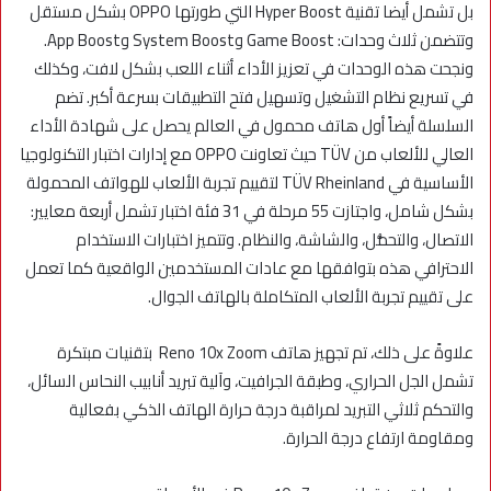
بل تشمل أيضا تقنية Hyper Boost التي طورتها OPPO بشكل مستقل
وتتضمن ثلاث وحدات: Game Boost وSystem Boost وApp Boost.
ونجحت هذه الوحدات في تعزيز الأداء أثناء اللعب بشكل لافت، وكذلك
في تسريع نظام التشغيل وتسهيل فتح التطبيقات بسرعة أكبر. تضم
السلسلة أيضاً أول هاتف محمول في العالم يحصل على شهادة الأداء
العالي للألعاب من TÜV حيث تعاونت OPPO مع إدارات اختبار التكنولوجيا
الأساسية في TÜV Rheinland لتقييم تجربة الألعاب للهواتف المحمولة
بشكل شامل، واجتازت 55 مرحلة في 31 فئة اختبار تشمل أربعة معايير:
الاتصال، والتحمُّل، والشاشة، والنظام. وتتميز اختبارات الاستخدام
الاحترافي هذه بتوافقها مع عادات المستخدمين الواقعية كما تعمل
على تقييم تجربة الألعاب المتكاملة بالهاتف الجوال.
علاوةً على ذلك، تم تجهيز هاتف Reno 10x Zoom بتقنيات مبتكرة
تشمل الجل الحراري، وطبقة الجرافيت، وآلية تبريد أنابيب النحاس السائل،
والتحكم ثلاثي التبريد لمراقبة درجة حرارة الهاتف الذكي بفعالية
ومقاومة ارتفاع درجة الحرارة.