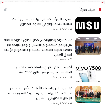
NTRA
بحل
أضيف حديثاً
فني
مؤقت
عقب إطلاق أحدث منتجاتها.. تعرّف على أحدث
لحين
شاشات سامسونج في السوق المصري
استكمال
5 أغسطس، 2026
التحديثات
“سامسونج إلكترونيكس مصر” تطلق الدورة الثامنة
من برنامج “سامسونج للابتكار” وتوقع شراكة مع
جامعة مدينة السادات الأهلية لإعداد كوادر مؤهلة
لسوق العمل
5 أغسطس، 2026
أكبر بطارية في تاريخ سلسلة vivo Y تشعل
المنافسة في مصر مع إطلاق vivo Y500
5 أغسطس، 2026
“رئيس مجلس القضاء الأعلى” يوقّع بروتوكول
تعاون مع “الهيئة القومية للبريد” لتقديم خدمة
الإعلان الإلكتروني المسجل
4 أغسطس، 2026