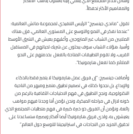
وسائل تخدم المجتمع الذي ينتمي إليه بأسلوب يناسب الأفكار
والمفاهيم الأكثر تحفظاً.
تقول “ماندي جينسبرج” الرئيس التنفيذي لمجموعة ماتش العالمية:
“عندما نفكر في النمو والتوسع على المستوى العالمي، فإن هناك
الملايين من الشباب غير المتزوجين، وأغلبهم يعيش في الشرق الأوسط
وأسيا، هؤلاء الشباب سوف يبحثون عن شريك لحياتهم في المستقبل
القريب، ولا تقوم التطبيقات المتاحة بالفعل بخدمتهم على النحو
الملائم كما تفعل هارمونيكا”.
وأضافت جينسبرج: “إن فريق عمل هارمونيكا لا يتميز فقط بالذكاء
والإبداع، بل نجحوا كذلك في تصميم تطبيق متميز ومبهر من الناحية
التكنولوجية، ونجح التطبيق في فهم الاحتياجات الثقافية بالرغم من
كونه لازال في مراحله المبكرة، ونحن نؤمن أننا وجدنا فيهم مواهب
رائعة، ونؤمن أن الفريق ذو خبرة كبيرة في فهم متطلبات المجتمع الذي
يعيشون به، ولدى فريق هارمونيكا أيضا أفكار وبصيرة ستساعدنا على
تحقيق المزيد من النجاحات في استراتيجيتنا للتوسع حول العالم.”