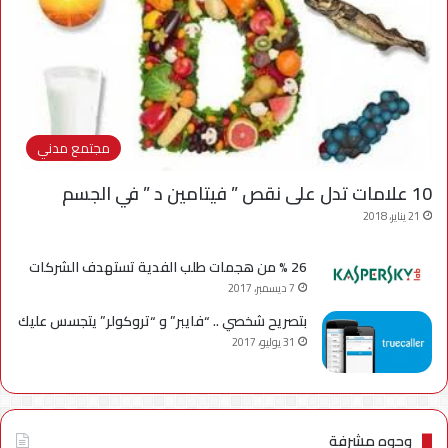
مجتمع مدني
10 علامات تدل على نقص ” فيتامين د ” في الجسم
21 يناير، 2018
26 % من هجمات طلب الفدية تستهدف الشركات
7 ديسمبر، 2017
بتصريح شخصي .. “فايبر” و “تروكولر” يتجسس عليك
31 يوليو، 2017
وجوه مشرفة