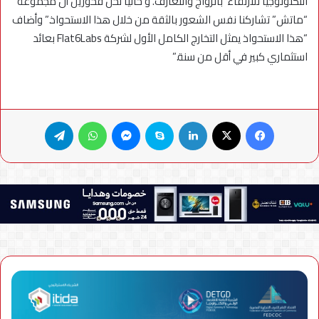
التكنولوجيا للارتقاء بالزواج والتعارف. و حالياً نحن فخورين أن مجموعة
“ماتش” تشاركنا نفس الشعور بالثقة من خلال هذا الاستحواذ.” وأضاف
“هذا الاستحواذ يمثل التخارج الكامل الأول لشركة Flat6Labs بعائد
استثماري كبير في أقل من سنة.”
فيسبوك
X
لينكدإن
سكايب
ماسنجر
واتساب
تيلقرام