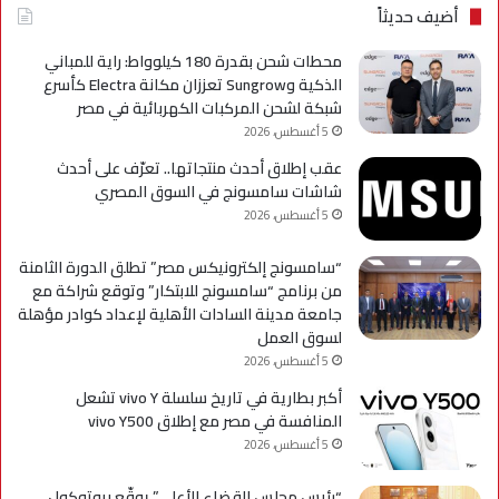
axy
أضيف حديثاً
A
محطات شحن بقدرة 180 كيلوواط: راية للمباني
الذكية وSungrow تعززان مكانة Electra كأسرع
شبكة لشحن المركبات الكهربائية في مصر
5 أغسطس، 2026
عقب إطلاق أحدث منتجاتها.. تعرّف على أحدث
شاشات سامسونج في السوق المصري
5 أغسطس، 2026
“سامسونج إلكترونيكس مصر” تطلق الدورة الثامنة
من برنامج “سامسونج للابتكار” وتوقع شراكة مع
جامعة مدينة السادات الأهلية لإعداد كوادر مؤهلة
لسوق العمل
5 أغسطس، 2026
أكبر بطارية في تاريخ سلسلة vivo Y تشعل
المنافسة في مصر مع إطلاق vivo Y500
5 أغسطس، 2026
“رئيس مجلس القضاء الأعلى” يوقّع بروتوكول