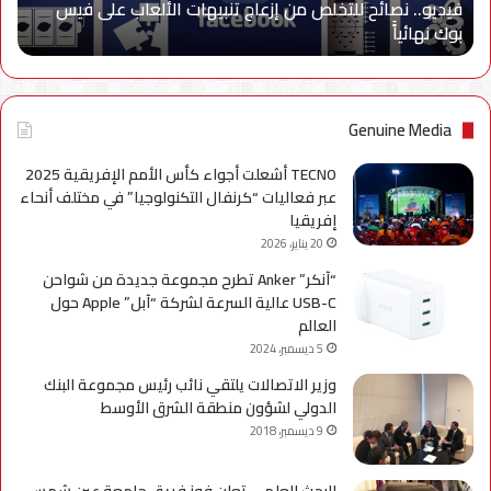
فيديو.. نصائح للتخلص من إزعاج تنبيهات الألعاب على فيس
فيس
بوك نهائياًَ
بوك
نهائياًَ
Genuine Media
TECNO أشعلت أجواء كأس الأمم الإفريقية 2025
عبر فعاليات “كرنفال التكنولوجيا” في مختلف أنحاء
إفريقيا
20 يناير، 2026
“آنكر” Anker تطرح مجموعة جديدة من شواحن
USB-C عالية السرعة لشركة “آبل” Apple حول
العالم
5 ديسمبر، 2024
وزير الاتصالات يلتقي نائب رئيس مجموعة البنك
الدولي لشؤون منطقة الشرق الأوسط
9 ديسمبر، 2018
البحث العلمي تعلن فوز فريق جامعة عين شمس