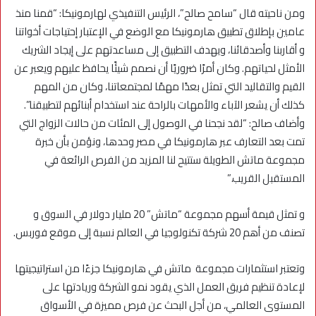
ومن ناحيته قال “سامح صالح”، الرئيس التنفيذي لهارمونيكا: “قمنا منذ
عامين بإطلاق تطبيق هارمونيكا مع الوضع في الإعتبار إحتياجات أخواتنا
و أقاربنا وأصدقائنا، ويهدف التطبيق إلى مساعدتهم على إيجاد الشريك
الأمثل لحياتهم. وكان أمرًا ضروريًا أن نصمم شيئًا يحافظ عليهم ويعبر عن
القيم والتقاليد التي تمثل بعدًا مهمًا لمجتمعاتنا، وكان من المهم
كذلك أن يشعر الآباء والأمهات بالراحة عند استخدام أبنائهم لتطبيقنا”.
وأضاف صالح: “لقد نجحنا في الوصول إلى المئات من حالات الزواج التي
تمت بعد التعارف عبر هارمونيكا في مصر وحدها، ونؤمن بأن خبرة
مجموعة ماتش الطويلة ستتيح لنا المزيد من الفرص الرائعة في
المستقبل القريب.”
و تمثل قيمة أسهم مجموعة “ماتش” 20 مليار دولار في السوق و
تصنف من أهم 20 شركة تكنولوجيا في العالم نسبة إلى موقع فوربس.
وتعتبر استثمارات مجموعة ماتش في هارمونيكا جزءًا من استراتيجيتها
لإعادة تنظيم فريق العمل الذي يقود نمو الشركة وريادتها على
المستوى العالمي، من أجل البحث عن فرص مميزة في الأسواق