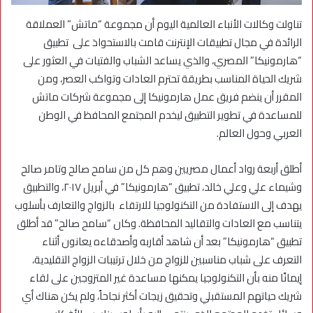
تناولت وكالات الأنباء العالمية اليوم أن مجموعة “ماتش” العملاقة
الرائدة في مجال تطبيقات الإنترنت قامت بالاستحواذ على تطبيق
“هارمونيكا” المصري، والذي يساعد الشباب والفتيات في العثور على
شريك الحياة المناسب بطريقة تحترم العادات وتواكب العصر، ومن
المقرر أن ينضم فريق عمل هارمونيكا إلى مجموعة شركات ماتش
للمساعدة في تطوير التطبيق ليخدم المجتمع المحافظ في الوطن
العربي وحول العالم.
أطلق أربعة رواد أعمال مصريين وهم كل من سامح صالح وتامر صالح
وشيماء علي وعلي خالد، تطبيق “هارمونيكا” في أبريل ٢٠١٧، والتطبيق
يهدف إلى الاستفادة من التكنولوجيا للارتقاء بالزواج والتعارف بأسلوب
يتناسب مع العادات والتقاليد المحافظة. وكان “سامح صالح” قد أطلق
تطبيق “هارمونيكا” بعد أن شاهد أقاربه وأصدقاءه يعانون أثناء
التعرف على شباب مناسبين للزواج من خلال ترتيبات الزواج التقليدية،
إيمانًا منه بأن التكنولوجيا يمكنها مساعدة غير المتزوجين على لقاء
شريك حياتهم المستقبلي وتحقيق زيجات أكثر نجاحاً، ولم يكن هناك أي