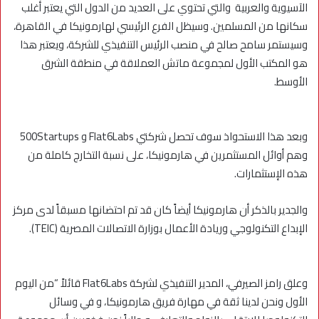
الآسيوية والعربية والتي تحتوي على العديد من الدول التي يعتبر أغلب
سكانها من المسلمين. وسيظل الفرع الرئيسي لهارمونيكا في القاهرة،
وسيستمر سامح صالح في منصب الرئيس التنفيذي للشركة، ويعتبر هذا
هو المكتب الأول لمجموعة ماتش العملاقة في منطقة الشرق
الأوسط.
وبعد هذا الاستحواذ سوف تحصل شركتي Flat6Labs و 500Startups
وهم أوائل المستثمرين في هارمونيكا، على نسبة التخارج كاملة من
هذه الإستثمارات.
والجدير بالذكر أن هارمونيكا أيضاً كان قد تم احتضانها مسبقاً لدى مركز
الإبداع التكنولوجي وريادة الأعمال بوزارة الاتصالات المصرية (TEIC).
وعلق رامز الصيرفي، المدير التنفيذي لشركة Flat6Labs قائلاً “من اليوم
الأول ونحن لدينا ثقة في مهارة فريق هارمونيكا، و في وسائل