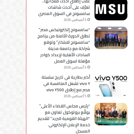
عقب إطلاق أحدث منتجاتها..
استكمال
تعرّف على أحدث شاشات
التحديثات
سامسونج في السوق المصري
5 أغسطس، 2026
“سامسونج إلكترونيكس مصر”
تطلق الدورة الثامنة من برنامج
“سامسونج للابتكار” وتوقع
شراكة مع جامعة مدينة
السادات الأهلية لإعداد كوادر
مؤهلة لسوق العمل
5 أغسطس، 2026
أكبر بطارية في تاريخ سلسلة
vivo Y تشعل المنافسة في
مصر مع إطلاق vivo Y500
5 أغسطس، 2026
“رئيس مجلس القضاء الأعلى”
يوقّع بروتوكول تعاون مع
“الهيئة القومية للبريد” لتقديم
خدمة الإعلان الإلكتروني
المسجل