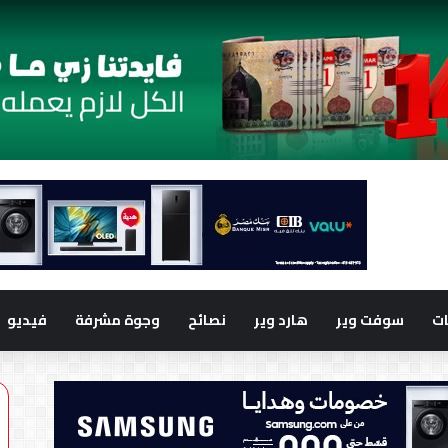
ت
سوفت وير
هارد وير
نصائح
وجوة مشرفة
فيديو