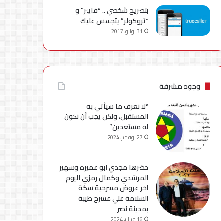
بتصريح شخصي .. “فايبر” و
“تروكولر” يتجسس عليك
31 يوليو، 2017
وجوه مشرفة
“لا نعرف ما سيأتي به
المستقبل، ولكن يجب أن نكون
له مستعدين”
27 نوفمبر، 2024
حضرها مجدي ابو عميره وسهير
المرشدي وكمال رمزي اليوم
اخر عروض مسرحية سكة
السلامة علي مسرح طيبة
بمدينة نصر
16 فبراير، 2024