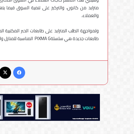
في
متزايد من كانون، والتركيز على تنمية السوق فيما يتع
مصر
والعملاء.
ولمواجهة الطلب المتزايد على طابعات الحبر المكتبية ا
طابعات جديدة هي سلسلةPIXMA G المناسبة للمنازل والمكاتب والتي توفّر للعملاء قيمة ممتازة وطباعة بكلفة منخفضة.
فيسبوك