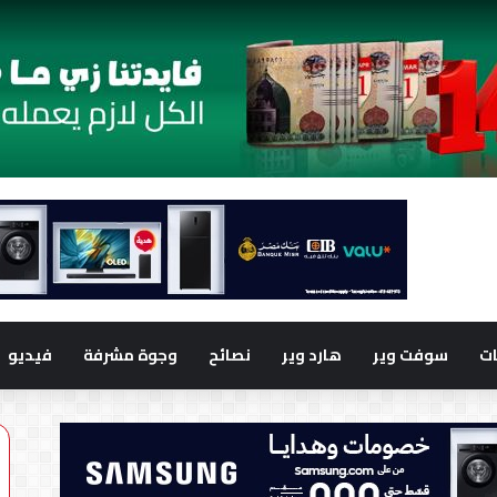
ت
سوفت وير
هارد وير
نصائح
وجوة مشرفة
فيديو