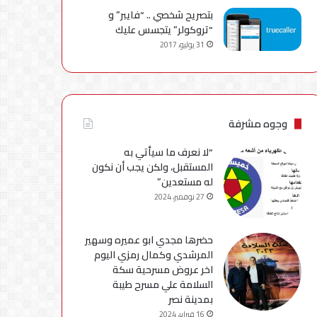
بتصريح شخصي .. “فايبر” و
“تروكولر” يتجسس عليك
31 يوليو، 2017
وجوه مشرفة
“لا نعرف ما سيأتي به
المستقبل، ولكن يجب أن نكون
له مستعدين”
27 نوفمبر، 2024
حضرها مجدي ابو عميره وسهير
المرشدي وكمال رمزي اليوم
اخر عروض مسرحية سكة
السلامة علي مسرح طيبة
بمدينة نصر
16 فبراير، 2024