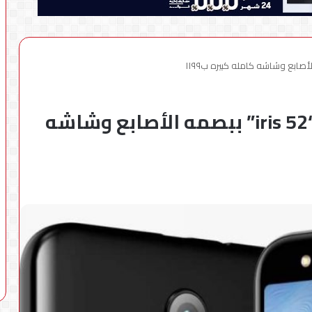
لافا موبايل” تطلق هاتف “iris 52” ببصمه الأصابع وشاشه