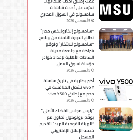
عقب إطلاق أحدث منتجاتها..
استكمال
تعرّف على أحدث شاشات
التحديثات
سامسونج في السوق المصري
5 أغسطس، 2026
“سامسونج إلكترونيكس مصر”
تطلق الدورة الثامنة من برنامج
“سامسونج للابتكار” وتوقع
شراكة مع جامعة مدينة
السادات الأهلية لإعداد كوادر
مؤهلة لسوق العمل
5 أغسطس، 2026
أكبر بطارية في تاريخ سلسلة
vivo Y تشعل المنافسة في
مصر مع إطلاق vivo Y500
5 أغسطس، 2026
“رئيس مجلس القضاء الأعلى”
يوقّع بروتوكول تعاون مع
“الهيئة القومية للبريد” لتقديم
خدمة الإعلان الإلكتروني
المسجل