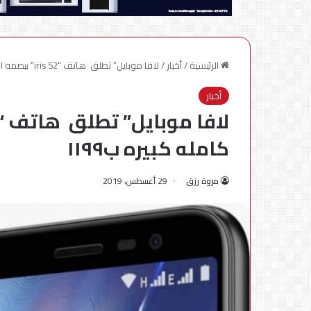
الرئيسية
/
أخبار
/
لافا موبايل” تطلق هاتف “iris 52” ببصمه الأصابع وشاشه كامله كبيره ب١١٩٩
أخبار
كامله كبيره ب١١٩٩
مروة رزق
29 أغسطس، 2019