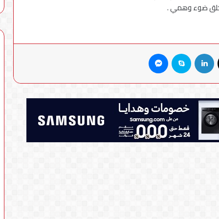
 خلق ضوء وهمي .
X
لينكدإن
سكايب
ماسنجر