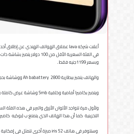
في الفئة السعرية الأقل من 100 
وبسعر 1199جنيه فقط .
والهاتف يتميز ببطارية Ah babattery 2800 ووشاشة بحجم 5.45 inch 18:9 full display 0
ويتميز بكاميرا أمامية وخلفية 5mb وشاشة عرض كاملة وذاكرة خارجية حتى 64 جيجا بايت ومستشعر بصمة سريعة .
ولأول مرة تتواجد الألوان الأزرق والبربر في هذه الفئة 
التخزينية كما أن هذا الهاتف الذي يتمتع ب (بوكيه كامير
وستتوفر في هاتف iris 52 ميزة أخرى 