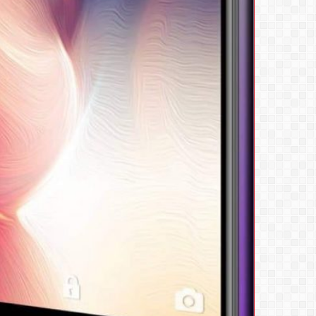
في
مصر