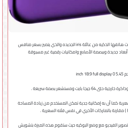
أعلنت شركه lava عملاق الهواتف الهندي عن إطلاق أحدث هاتفها الذكيه من عائلة iris الجديده والذي يتميز بسعر منافس
دولار يتميز بشاشة ذات أبعاد جديدة وببصمة الأصابع وامكانيات رقمية غير مسبوقة
السعرية كما أن به إمكانية جدية تمكن المستخدم من زيادة المساحة
ا ) مقارنة بالماركات الأخري في نفس فئته السعرية .
تتمثل في إمكانية تصوير الفيديو مع وضع البوكيه حيث ستقوم هذه الميزة بتشويش