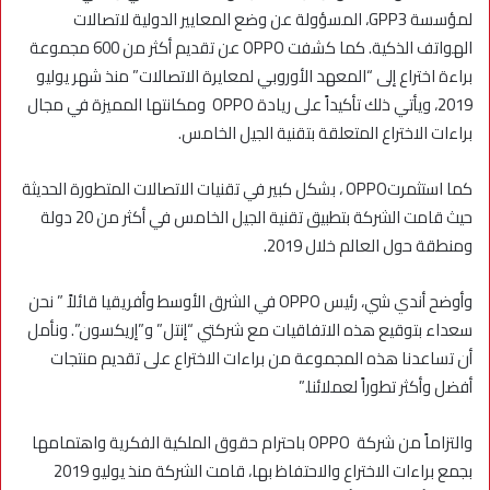
لمؤسسة GPP3، المسؤولة عن وضع المعايير الدولية لاتصالات
الهواتف الذكية. كما كشفت OPPO عن تقديم أكثر من 600 مجموعة
براءة اختراع إلى “المعهد الأوروبي لمعايرة الاتصالات” منذ شهر يوليو
2019، ويأتي ذلك تأكيداً على ريادة OPPO ومكانتها المميزة في مجال
براءات الاختراع المتعلقة بتقنية الجيل الخامس.
كما استثمرتOPPO ، بشكل كبير في تقنيات الاتصالات المتطورة الحديثة
حيث قامت الشركة بتطبيق تقنية الجيل الخامس في أكثر من 20 دولة
ومنطقة حول العالم خلال 2019.
وأوضح أندي شي، رئيس OPPO في الشرق الأوسط وأفريقيا قائلاً ” نحن
سعداء بتوقيع هذه الاتفاقيات مع شركتي “إنتل” و”إريكسون”. ونأمل
أن تساعدنا هذه المجموعة من براءات الاختراع على تقديم منتجات
أفضل وأكثر تطوراً لعملائنا.”
والتزاماً من شركة OPPO باحترام حقوق الملكية الفكرية واهتمامها
بجمع براءات الاختراع والاحتفاظ بها، قامت الشركة منذ يوليو 2019