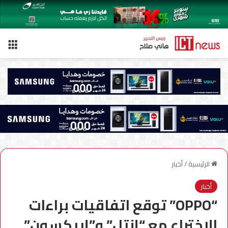
الق
الرئيسية
/
أخبار
أخبار
“OPPO” توقع اتفاقيات براءات
الاختراع مع “إنتل” و”إريكسون”