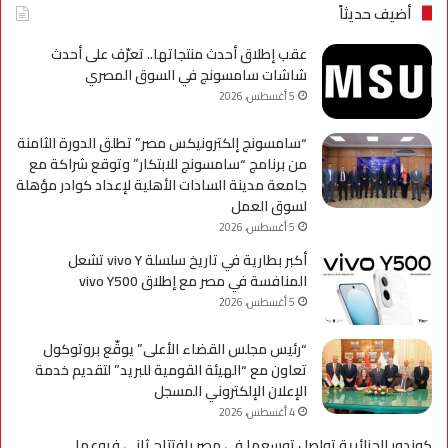
Galaxy
بحل
أضيف حديثاً
A
فني
مؤ
عقب إطلاق أحدث منتجاتها.. تعرّف على أحدث
لحي
شاشات سامسونج في السوق المصري
است
5 أغسطس، 2026
التح
“سامسونج إلكترونيكس مصر” تطلق الدورة الثامنة
من برنامج “سامسونج للابتكار” وتوقع شراكة مع
جامعة مدينة السادات الأهلية لإعداد كوادر مؤهلة
لسوق العمل
5 أغسطس، 2026
أكبر بطارية في تاريخ سلسلة vivo Y تشعل
المنافسة في مصر مع إطلاق vivo Y500
5 أغسطس، 2026
“رئيس مجلس القضاء الأعلى” يوقّع بروتوكول
تعاون مع “الهيئة القومية للبريد” لتقديم خدمة
الإعلان الإلكتروني المسجل
4 أغسطس، 2026
كوندور الجزائرية تواصل توسعها في مصر بافتتاح ثاني فروعها