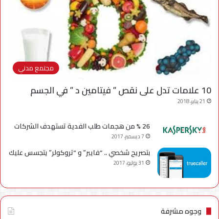
مجتمع مدني
10 علامات تدل على نقص ” فيتامين د ” في الجسم
21 يناير، 2018
26 % من هجمات طلب الفدية تستهدف الشركات
7 ديسمبر، 2017
بتصريح شخصي .. “فايبر” و “تروكولر” يتجسس عليك
31 يوليو، 2017
وجوه مشرفة