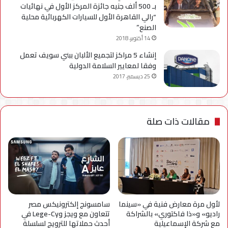
بـ 500 ألف جنيه جائزة المركز الأول في نهائيات
“رالي القاهرة الأول للسيارات الكهربائية محلية
الصنع”
14 أكتوبر، 2018
إنشاء 5 مراكز لتجميع الألبان ببني سويف تعمل
وفقا لمعايير السلامة الدولية
25 ديسمبر، 2017
مقالات ذات صلة
لأول مرة معارض فنية في «سينما
سامسونج إلكترونيكس مصر
راديو» و«ذا فاكتوري» بالشراكة
تتعاون مع ويجز وLege-Cy في
مع شركة الإسماعيلية
أحدث حملاتها للترويج لسلسلة