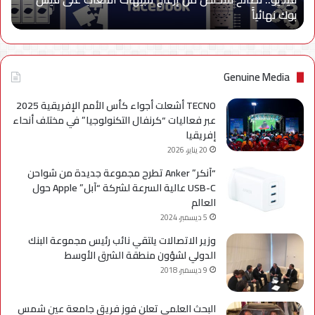
بوك نهائياًَ
بوك
نهائياًَ
Genuine Media
TECNO أشعلت أجواء كأس الأمم الإفريقية 2025
عبر فعاليات “كرنفال التكنولوجيا” في مختلف أنحاء
إفريقيا
20 يناير، 2026
“آنكر” Anker تطرح مجموعة جديدة من شواحن
USB-C عالية السرعة لشركة “آبل” Apple حول
العالم
5 ديسمبر، 2024
وزير الاتصالات يلتقي نائب رئيس مجموعة البنك
الدولي لشؤون منطقة الشرق الأوسط
9 ديسمبر، 2018
البحث العلمي تعلن فوز فريق جامعة عين شمس