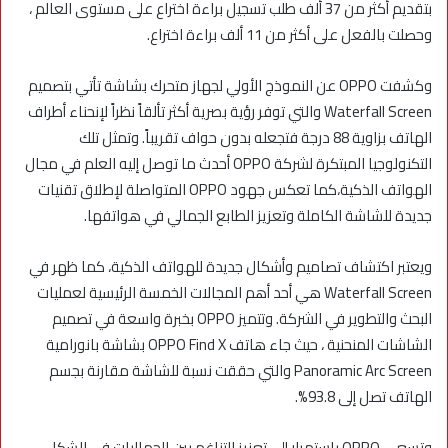
بتقديم أكثر من 37 ألف طلب تسجيل براءة اختراع على مستوى العالم ،
وحصلت بالفعل على أكثر من 11 ألف براءة اختراع.
وكشفت OPPO عن النموذج الأولي لجهاز متحرك بشاشة تأتي بتصميم
Waterfall Screen والتي توفر رؤية بصرية أكثر تألقاً نظراً لإنحناء أطراف
الهاتف بزاوية 88 درجة فتجعله بدون حواف تقريباً. وتمثل تلك
التكنولوجيا المبتكرة لشركة OPPO أحدث ما توصل إليه العلم في مجال
الهواتف الذكية،كما تعكس جهود OPPO المتواصلة لإطلاق تقنيات
جديدة للشاشة الكاملة وتعزيز الطابع الجمالي في هواتفها.
ويعتبر اكتشاف تصاميم وأشكال جديدة للهواتف الذكية، كما ظهر في
Waterfall Screen هي أحد أهم المجالات الخمسة الرئيسية لعمليات
البحث والتطوير في الشركة. وتتميز OPPO بخبرة واسعة في تصميم
الشاشات المنحنية ، حيث جاء هاتف OPPO Find X بشاشة بانورامية
Panoramic Arc Screen والتي حققت نسبة للشاشة مقارنة بجسم
الهاتف تصل إلى 93.8%.
وتسعى OPPO باستمرار إلى تعزيز التناغم بين الجماليات في الشكل