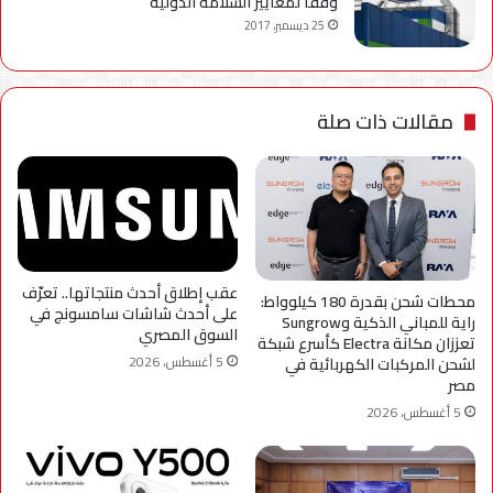
وفقا لمعايير السلامة الدولية
25 ديسمبر، 2017
مقالات ذات صلة
عقب إطلاق أحدث منتجاتها.. تعرّف
محطات شحن بقدرة 180 كيلوواط:
على أحدث شاشات سامسونج في
راية للمباني الذكية وSungrow
السوق المصري
تعززان مكانة Electra كأسرع شبكة
5 أغسطس، 2026
لشحن المركبات الكهربائية في
مصر
5 أغسطس، 2026