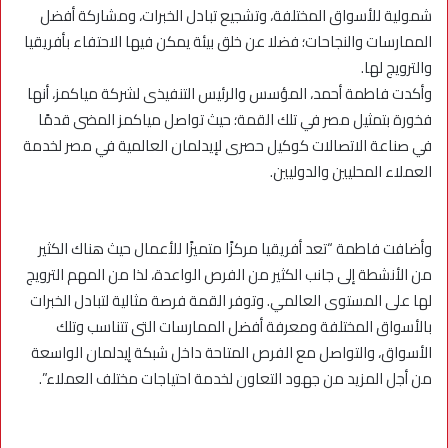
شمولية للأسواق المختلفة، وتشجيع تبادل الخبرات، ومشاركة أفضل
الممارسات والنجاحات؛ فضلا عن خلق بيئة يمكن فيها الاحتفاء بأفريقيا
والترويج لها.
وأكدت فاطمة أحمد، المؤسس والرئيس التنفيذى لشركة مياكمز، أنها
فخورة بتمثيل مصر في تلك القمة؛ حيث تواصل مياكمز المضى قدمًا
في صناعة الاتصالات كوكيل حصرى لإيدلمان العالمية في مصر لخدمة
العملاء المحليين والدوليين.
وأضافت فاطمة “تعد أفريقيا مركزًا متميزًا للأعمال حيث هناك الكثير
من الأنشطة إلى جانب الكثير من الفرص الواعدة، لذا من المهم الترويج
لها على المستوى العالمي. وتوفر القمة فرصة مثالية لتبادل الخبرات
بالأسواق المختلفة ومعرفة أفضل الممارسات التى تتناسب وتلك
الأسواق، والتواصل مع الفرص المتاحة داخل شبكة إيدلمان الواسعة
من أجل المزيد من جهود التعاون لخدمة احتياجات مختلف العملاء”.