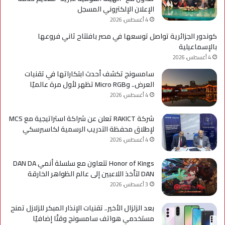
لإعد
الإعلان الإلكتروني المسجل
كوا
4 أغسطس، 2026
مؤه
كوندور الجزائرية تواصل توسعها في مصر بافتتاح ثاني فروعها
لس
بالإسماعيلية
الع
4 أغسطس، 2026
سامسونج تكشف أحدث ابتكاراتها في تقنيات
العرض.. وMicro RGB تظهر لأول مرة عالميًا
4 أغسطس، 2026
شركة RAKICT تعلن عن شراكة استراتيجية مع MCS
لإطلاق محفظة التدريب الرسمية لكاسبرسكي
4 أغسطس، 2026
Honor of Kings تتعاون مع سلسلة أنمي DAN DA
DAN لتأخذ اللاعبين إلى عالم الظواهر الخارقة
3 أغسطس، 2026
بعد الزلزال الأخير.. تقنيات الإنذار المبكر للزلازل تمنح
مستخدمي هواتف سامسونج وقتًا إضافيًا