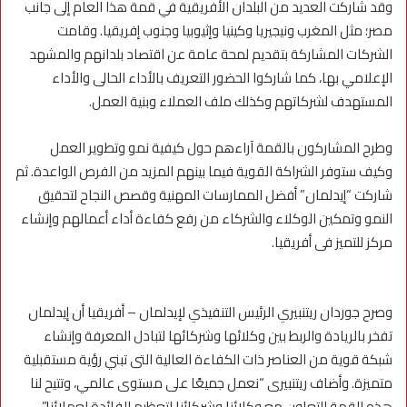
وقد شاركت العديد من البلدان الأفريقية في قمة هذا العام إلى جانب
مصر؛ مثل المغرب ونيجيريا وكينيا وإثيوبيا وجنوب إفريقيا. وقامت
الشركات المشاركة بتقديم لمحة عامة عن اقتصاد بلدانهم والمشهد
الإعلامي بها، كما شاركوا الحضور التعريف بالأداء الحالى والأداء
المستهدف لشركاتهم وكذلك ملف العملاء وبنية العمل.
وطرح المشاركون بالقمة آراءهم حول كيفية نمو وتطوير العمل
وكيف ستوفر الشراكة القوية فيما بينهم المزيد من الفرص الواعدة. ثم
شاركت “إيدلمان” أفضل الممارسات المهنية وقصص النجاح لتحقيق
النمو وتمكين الوكلاء والشركاء من رفع كفاءة أداء أعمالهم وإنشاء
مركز للتميز فى أفريقيا.
وصرح جوردان ريتنبيري الرئيس التنفيذي لإيدلمان – أفريقيا أن إيدلمان
تفخر بالريادة والربط بين وكلائها وشركائها لتبادل المعرفة وإنشاء
شبكة قوية من العناصر ذات الكفاءة العالية التى تبني رؤية مستقبلية
متميزة. وأضاف ريتنبيرى “نعمل جميعًا على مستوى عالمي، وتتيح لنا
هذه القمة التعاون مع وكلائنا وشركائنا لتعظيم الفائدة لعملائنا”.