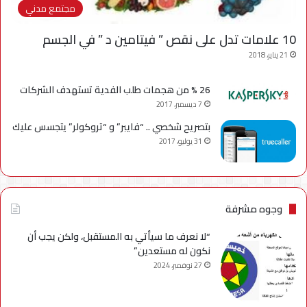
مجتمع مدني
10 علامات تدل على نقص ” فيتامين د ” في الجسم
21 يناير، 2018
26 % من هجمات طلب الفدية تستهدف الشركات
7 ديسمبر، 2017
بتصريح شخصي .. “فايبر” و “تروكولر” يتجسس عليك
31 يوليو، 2017
وجوه مشرفة
“لا نعرف ما سيأتي به المستقبل، ولكن يجب أن
نكون له مستعدين”
27 نوفمبر، 2024