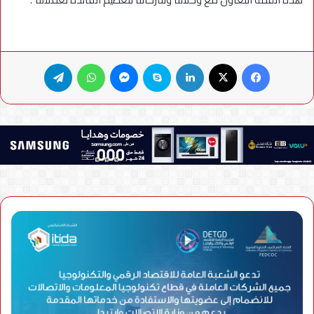
فيسبوك
X
لينكدإن
سكايب
ماسنجر
واتساب
تيلقرام