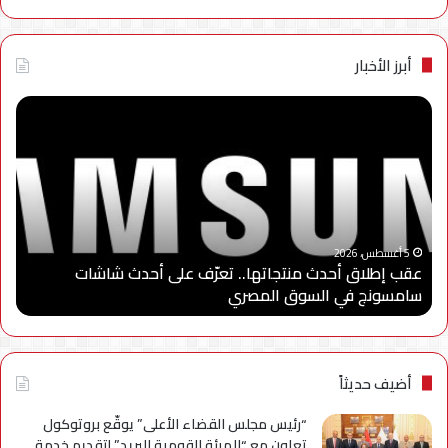
أبرز الأخبار
عقب
“سا
إطلاق
إلك
أحدث
مصر
منتجاتها..
تطل
تعرّف
الد
على
الثا
أحدث
من
“
شاشات
برنا
5 أغسطس، 2026
عقب إطلاق أحدث منتجاتها.. تعرّف على أحدث شاشات
“
سامسونج
“سا
سامسونج في السوق المصري
ا
في
للاب
السوق
وتو
المصري
شرا
مع
جام
أضيف حديثاً
مدي
الس
“رئيس مجلس القضاء الأعلى” يوقّع بروتوكول
الأه
تعاون مع “الهيئة القومية للبريد” لتقديم خدمة