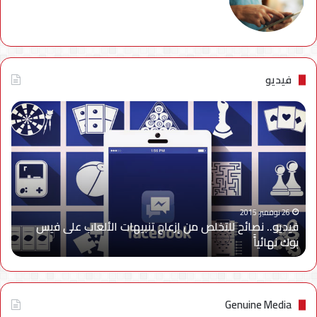
فيديو
فيديو..
نصائح
للتخلص
من
إزعاج
تنبيهات
الألعاب
على
26 نوفمبر، 2015
فيديو.. نصائح للتخلص من إزعاج تنبيهات الألعاب على فيس
فيس
بوك نهائياًَ
بوك
نهائياًَ
Genuine Media