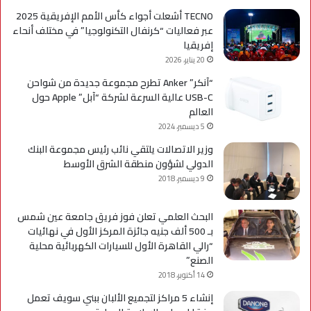
TECNO أشعلت أجواء كأس الأمم الإفريقية 2025
عبر فعاليات “كرنفال التكنولوجيا” في مختلف أنحاء
إفريقيا
20 يناير، 2026
“آنكر” Anker تطرح مجموعة جديدة من شواحن
USB-C عالية السرعة لشركة “آبل” Apple حول
العالم
5 ديسمبر، 2024
وزير الاتصالات يلتقي نائب رئيس مجموعة البنك
الدولي لشؤون منطقة الشرق الأوسط
9 ديسمبر، 2018
البحث العلمي تعلن فوز فريق جامعة عين شمس
بـ 500 ألف جنيه جائزة المركز الأول في نهائيات
“رالي القاهرة الأول للسيارات الكهربائية محلية
الصنع”
14 أكتوبر، 2018
إنشاء 5 مراكز لتجميع الألبان ببني سويف تعمل