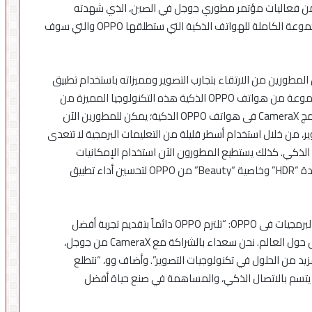
ل مرة عبر هاتف Reno 10x Zoom، كجزء من فعاليات مؤتمر مطوري جوجل في الصين، الذي شهدته
شنغهاي مؤخرا. وكشفت الشركتين خلال الحدث عن المجموعة الكاملة للهواتف الذكية التي ستطلقها OPPO والتي سوف
لتي تمكن المطورين من الارتقاء بتجارب التصوير ومميزاته باستخدام تطبيق
التصوير الأصلي المتواجد في الهاتف الذكي. وستدعم مجموعة من هواتف OPPO الذكية هذه التكنولوجيا المميزة من
جوجل بما في ذلك هاتف Reno 10x Zoom. ومن خلال دمج CameraX فى هواتف OPPO الذكية؛ يمكن للمطورين الآن
الرائدة في مجال التصوير، من خلال استخدام أسطر قليلة من التعليمات البرمجية لا تتعدى
الذكي. كذلك يستطيع المطورون الآن استخدام الإمكانيات
المتطورة والحديثة للتصوير بالمدى الديناميكي عالي الجودة “HDR” وخاصية “Beauty” من OPPO لتحسين أداء تطبيق
وبهذه المناسبة، قال أندي وو، نائب رئيس قطاع هندسة البرمجيات فى OPPO: “تلتزم OPPO دائماً بتقديم تجربة أفضل
للمستخدمين من خلال هواتف مبتكرة يعتمد عليها الناس حول العالم. نحن سعداء بالشراكة مع CameraX من جوجل،
يد من الحلول في تكنولوجيات التصوير”. وأضاف وو، “نتطلع
 زمن يتسم بالاتصال الذكي، والمساهمة في صنع حياة أفضل