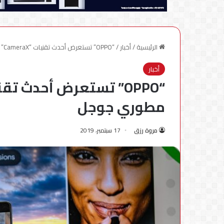
الرئيسية
/
أخبار
/
“OPPO” تستعرض أحدث تقنيات “CameraX” خلال مؤتمر مطوري جوجل
أخبار
مطوري جوجل
مروة رزق
17 سبتمبر، 2019