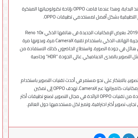
وتعتبر OPPO من أوائل الشركات التي دعمت CameraX منذ البداية، وهذا عندما قامت OPPO بإتاحة تكنولوجياتها المبتكرة
التطبيقية بشكل أفضل لمستخدمي تطبيقات OPPO.
وقد قامت OPPO خلال مؤتمر مطوري جوجل في الصين 2019، بعرض الإمكانيات الجديدة فى هاتفها الذكي Reno 10x
Zoom، وقام القائمون على جناح OPPO بدعوة الزائرين لتجربة الهاتف الذكي باستخدام تقنية CameraX مرة، وبدونها مرة
CameraX ، ولاحظ الزوار تحسن هائل في جودة الصورة. واستطاع الحاضرون كذلك الاستفادة من
التقنيات المتقدمة التي تقدمها هواتف OPPO الذكية مثل التصوير بالمدى الديناميكي عالي الجودة “HDR” وخاصية
جيا التصوير، بالابتكار على نحو مستمر في أحدث تقنيات التصوير باستخدام
الهواتف الذكية، والمجالات المتعلقة. فمن خلال توسيع إمكانيات كاميراتها عبر CameraX، تهدف OPPO إلى تمكين
المطورين من الشركات والمؤسسات الأخرى من الاستفادة من تقنيات OPPO الرائدة في مجال التصوير، لصنع تطبيقات أكثر
تجارب تصوير أكثر احترافية، وتميز لكل مستخدميها حول العالم.
X
لينكدإن
سكايب
ماسنجر