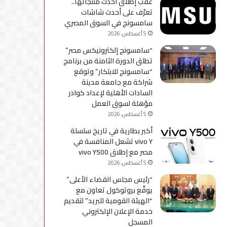
عقب إطلاق أحدث منتجاتها..
استكمال
تعرّف على أحدث شاشات
التحديثات
سامسونج في السوق المصري
5 أغسطس، 2026
“سامسونج إلكترونيكس مصر”
تطلق الدورة الثامنة من برنامج
“سامسونج للابتكار” وتوقع
شراكة مع جامعة مدينة
السادات الأهلية لإعداد كوادر
مؤهلة لسوق العمل
5 أغسطس، 2026
أكبر بطارية في تاريخ سلسلة
vivo Y تشعل المنافسة في
مصر مع إطلاق vivo Y500
5 أغسطس، 2026
“رئيس مجلس القضاء الأعلى”
يوقّع بروتوكول تعاون مع
“الهيئة القومية للبريد” لتقديم
خدمة الإعلان الإلكتروني
المسجل