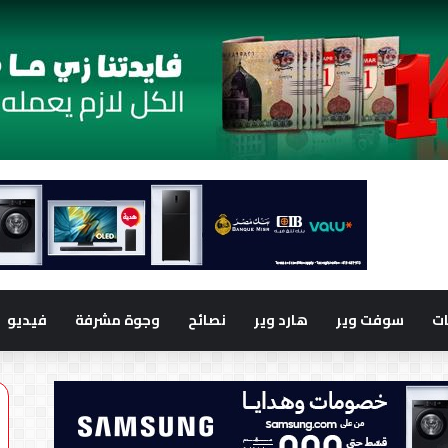
ت
سوفت وير
هارد وير
نصائح
وجوة مشرفة
فيديو