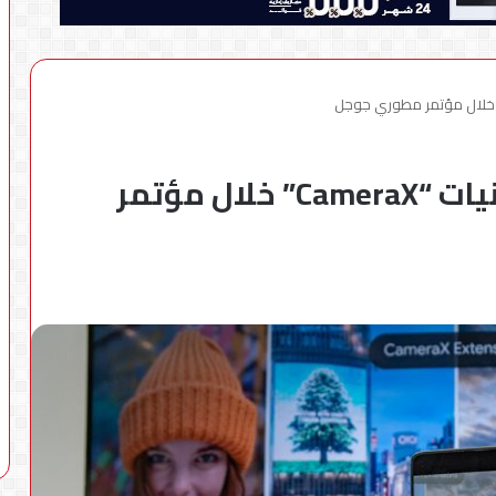
“OPPO” تستعرض أحدث تقنيات “CameraX” خلال مؤتمر