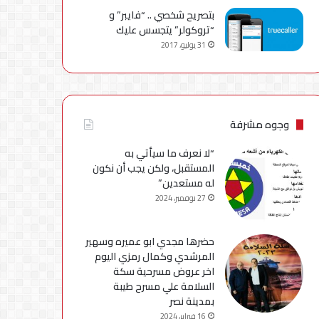
بتصريح شخصي .. “فايبر” و
“تروكولر” يتجسس عليك
31 يوليو، 2017
وجوه مشرفة
“لا نعرف ما سيأتي به
المستقبل، ولكن يجب أن نكون
له مستعدين”
27 نوفمبر، 2024
حضرها مجدي ابو عميره وسهير
المرشدي وكمال رمزي اليوم
اخر عروض مسرحية سكة
السلامة علي مسرح طيبة
بمدينة نصر
16 فبراير، 2024