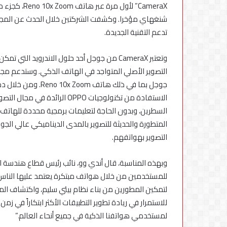
في
CameraX” لأو
مصر
تدعم التقنية الجديدة.
وتعتبر CameraX من جوجل أحد حلول الاندرويد ا
الاستفادة من تكنولوجيات OPPO 
السطرين، وبدون الحاجة لتعليمات برمجية محددة للهاتف 
التصوير بهواتفهم.
لتمكين المطورين من بناء نظام بيئي سليم، واكتشاف المز
للاستمرار في ريادة تطوير التطبيقات الأكثر ابتكاراً في
لمستخدمي هواتفنا الذكية في جميع أنحاء العالم.”