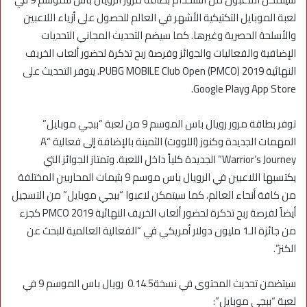
لعبة الموبايل التكتيكية الأشهر في العالم للحصول على أزياء اللاعبين
والأسلحة الحصرية وغيرها. كما سيضم التحديث المجاني التحديات
الإضافية والفعاليات والجوائز وفرصة ربح تذكرة لحضور ألعاب الخريف
النهائية PUBG MOBILE Club Open (PMCO) 2019. يتوفر التحديث على
App Store وGoogle Play.
توفر بطاقة مرور رويال باس الموسم 9 من لعبة “ببجي موبايل”
المهمات الجديدة وكنوز (اللووت) الثمينة بالإضافة إلى فعالية “A
Warrior’s Journey” الجديدة كلياً داخل اللعبة. وتمتاز الجوائز التي
يكتسبها اللاعبين في الرويال باس موسم 9 بثيمات المحاربين المختلفة
من كافة أنحاء العالم، كما سيتمكن لاعبوا “ببجي موبايل” من التسجيل
أيضاً لفرصة ربح تذكرة لحضور ألعاب الخريف النهائية PMCO 2019 كجزء
من جائزة الـ1 مليون دولار أمريكي في “الفعالية العالمية للبحث عن
الكنز”.
سيتضمن تحديث المحتوى في نسخة0.14.5 رويال باس الموسم 9 في
لعبة “ببجي موبايل”: