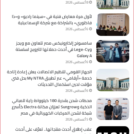
8 أغسطس، 2026
لأول مرة معارض فنية في «سينما راديو» و«ذا
فاكتوري» بالشراكة مع شركة الإسماعيلية
6 أغسطس، 2026
سامسونج إلكترونيكس مصر تتعاون مع ويجز
وLege-Cy في أحدث حملاتها للترويج لسلسلة
Galaxy A
6 أغسطس، 2026
الجهاز القومي لتنظيم الاتصالات يعلن إعادة إتاحة
خدمة «أرقامي» عبر تطبيق My NTRA بحل فني
مؤقت لحين استكمال التحديثات
6 أغسطس، 2026
محطات شحن بقدرة 180 كيلوواط: راية للمباني
الذكية وSungrow تعززان مكانة Electra كأسرع
شبكة لشحن المركبات الكهربائية في مصر
5 أغسطس، 2026
عقب إطلاق أحدث منتجاتها.. تعرّف على أحدث