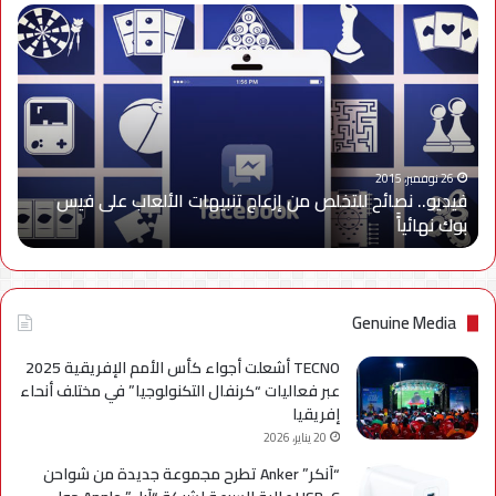
فيديو..
نصائح
للتخلص
من
إزعاج
تنبيهات
الألعاب
على
26 نوفمبر، 2015
فيديو.. نصائح للتخلص من إزعاج تنبيهات الألعاب على فيس
فيس
بوك نهائياًَ
بوك
نهائياًَ
Genuine Media
TECNO أشعلت أجواء كأس الأمم الإفريقية 2025
عبر فعاليات “كرنفال التكنولوجيا” في مختلف أنحاء
إفريقيا
20 يناير، 2026
“آنكر” Anker تطرح مجموعة جديدة من شواحن