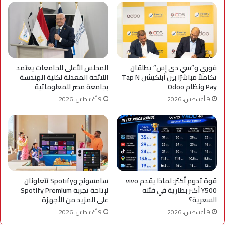
فوري و”سي دي إس” يطلقان
المجلس الأعلى للجامعات يعتمد
تكاملاً مباشرًا بين أبلكيشن Tap N
اللائحة المعدلة لكلية الهندسة
Pay ونظام Odoo
بجامعة مصر للمعلوماتية
9 أغسطس، 2026
9 أغسطس، 2026
قوة تدوم أكثر: لماذا يقدم vivo
سامسونج وSpotify تتعاونان
Y500 أكبر بطارية في فئته
لإتاحة تجربة Spotify Premium
السعرية؟
على المزيد من الأجهزة
9 أغسطس، 2026
9 أغسطس، 2026