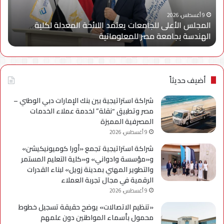
لكلية
500
الهندسة
أكبر
9 أغسطس، 2026
المجلس الأعلى للجامعات يعتمد اللائحة المعدلة لكلية
بجامعة
بطا
الهندسة بجامعة مصر للمعلوماتية
ا
مصر
في
للمعلوماتية
فئت
الس
أضيف حديثاً
شراكة استراتيجية بين بنك الإمارات دبي الوطني –
مصر وتطبيق “نقلة” لخدمة عملاء الخدمات
المصرفية المميزة
9 أغسطس، 2026
شراكة استراتيجية تجمع «أورا كوميونيكيشن»
و«مؤسسة وادواني» و«كلية التعليم المستمر
والتطوير المهني بمدينة زويل» لبناء القدرات
الرقمية في مجال تجربة العملاء
9 أغسطس، 2026
«تنظيم الاتصالات» يوضح حقيقة تسجيل خطوط
محمول بأسماء المواطنين دون علمهم