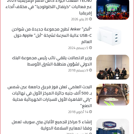
TECNO أشعلت أجواء كأس الأمم الإفريقية 2025
عبر فعاليات “كرنفال التكنولوجيا” في مختلف أنحاء
إفريقيا
20 يناير، 2026
“آنكر” Anker تطرح مجموعة جديدة من شواحن
USB-C عالية السرعة لشركة “آبل” Apple حول
العالم
5 ديسمبر، 2024
وزير الاتصالات يلتقي نائب رئيس مجموعة البنك
الدولي لشؤون منطقة الشرق الأوسط
9 ديسمبر، 2018
البحث العلمي تعلن فوز فريق جامعة عين شمس
بـ 500 ألف جنيه جائزة المركز الأول في نهائيات
“رالي القاهرة الأول للسيارات الكهربائية محلية
الصنع”
14 أكتوبر، 2018
إنشاء 5 مراكز لتجميع الألبان ببني سويف تعمل
وفقا لمعايير السلامة الدولية