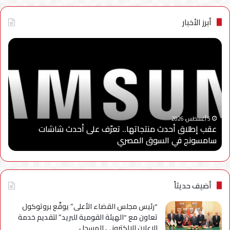
أبرز الأخبار
عقب
“سا
إطلاق
إلك
أحدث
مصر
منتجاتها..
تطل
تعرّف
الد
على
الثا
أحدث
من
“
شاشات
برنا
5 أغسطس، 2026
عقب إطلاق أحدث منتجاتها.. تعرّف على أحدث شاشات
“
سامسونج
“سا
سامسونج في السوق المصري
ا
في
للاب
السوق
وتو
المصري
شرا
مع
جام
أضيف حديثاً
مدي
الس
“رئيس مجلس القضاء الأعلى” يوقّع بروتوكول
الأه
تعاون مع “الهيئة القومية للبريد” لتقديم خدمة
لإعد
الإعلان الإلكتروني المسجل