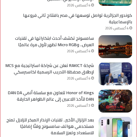
كوا
4 أغسطس، 2026
مؤه
كوندور الجزائرية تواصل توسعها في مصر بافتتاح ثاني فروعها
لس
بالإسماعيلية
الع
4 أغسطس، 2026
سامسونج تكشف أحدث ابتكاراتها في تقنيات
العرض.. وMicro RGB تظهر لأول مرة عالميًا
4 أغسطس، 2026
شركة RAKICT تعلن عن شراكة استراتيجية مع MCS
لإطلاق محفظة التدريب الرسمية لكاسبرسكي
4 أغسطس، 2026
Honor of Kings تتعاون مع سلسلة أنمي DAN DA
DAN لتأخذ اللاعبين إلى عالم الظواهر الخارقة
3 أغسطس، 2026
بعد الزلزال الأخير.. تقنيات الإنذار المبكر للزلازل تمنح
مستخدمي هواتف سامسونج وقتًا إضافيًا
للاستعداد وتعزز السلامة