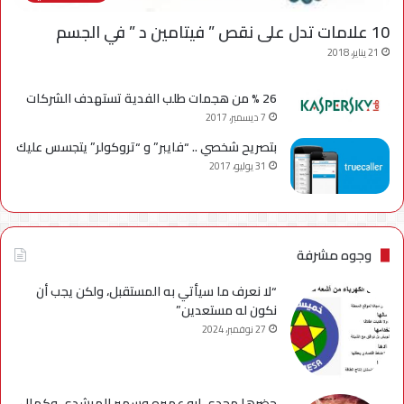
10 علامات تدل على نقص ” فيتامين د ” في الجسم
21 يناير، 2018
26 % من هجمات طلب الفدية تستهدف الشركات
7 ديسمبر، 2017
بتصريح شخصي .. “فايبر” و “تروكولر” يتجسس عليك
31 يوليو، 2017
وجوه مشرفة
“لا نعرف ما سيأتي به المستقبل، ولكن يجب أن
نكون له مستعدين”
27 نوفمبر، 2024
حضرها مجدي ابو عميره وسهير المرشدي وكمال