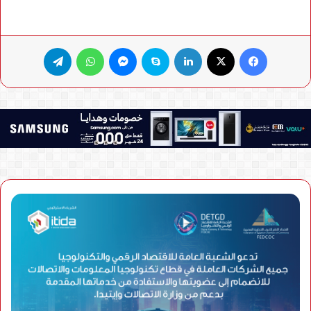
فيسبوك
X
لينكدإن
سكايب
ماسنجر
واتساب
تيلقرام