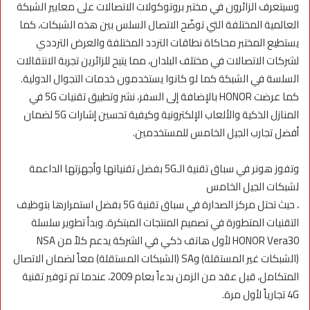
وسيتعرف الزائرون في مختبر بروتوكولات الاتصالات على معايير الشبكة
العالمية المختلفة التي توضّح الاتصال السلس بين هذه الشبكات، كما
يستطيع المختبر محاكاة نطاقات التردد المختلفة والعرض الترددي
لشركات الاتصالات في مختلف البلدان، مما يتيح للزائرين تجربة الانتقالات
السلسة في الشبكة كما لو كانوا يستخدمون خدمات التجوال الدولية.
كما عرضت HONOR بالإضافة إلى السفر، نشر وتطبيق تقنيات 5G في
المنازل الذكية والألعاب الإلكترونية وكيفية تحسين إشارات 5G لضمان
أفضل تجارب الجيل الخامس للمستخدمين.
وتفوز هونر في سباق تقنية الـ5G بفضل تقنياتها وأجهزتها الداعمة
لشبكات الجيل الخامس
، حيث تحتل مركز الصدارة في سباق تقنية 5G بفضل استمرارها بتوظيف
التقنيات المتطورة في تصميم المنتجات المبتكرة. وبدأ تطوير سلسلة
HONOR Vera30 لأول هاتف ذكي في الشركة يدعم كلاً من NSA
(الشبكات غير المستقلة) وSA (الشبكات المستقلة) معاً لضمان الاتصال
المتكامل، قبل عقد من الزمن بدءاً بعام 2009، عندما تم توفير تقنية
4G تجارياً لأول مرة.