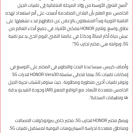
“أصبح الشرق الأوسط من روّاد المرحلة الانتقالية إلى تقنيات الجيل
الخامس، مع العلم بأن البلدان المتقدمة أصبحت على أتم استعداد لهذه
التقنية الثورية وبدأ المشغلون بالإعلان عن خططهم لبدء تشغيلها على
نطاق واسع. وتلتزم HONOR بتمكين الأفراد في جميع أنحاء العالم من
عيش حياة أكثر اتصالاً وذكاءً في عالمنا التقني اليوم الذي يدعم تقنية
5G، وبوابته هي مختبر تجارب 5G”.
وأضاف كريس ،سيساعدنا البحث والتطوير في المختبر على التوسع في
إمكانات تقنيات 5G، بينما تتخطى سلسلة HONOR Vera30 قدرات 5G
وتوفر تقنيات أخرى متطورة ومطلوبة ، حيث ستوفر للشباب تجربة الجيل
الخامس متعددة الأبعاد مع الواقع المعزز (AR) وجودة الفيديو بدقة
4k وتطبيقات السحابة”.
ويضمّ مختبر HONOR لتجارب 5G، مختبر خاص ببروتوكولات الاتصالات
ومناطق متعددة لدراسة السيناريوهات اليومية لمستقبل تقنيات 5G.