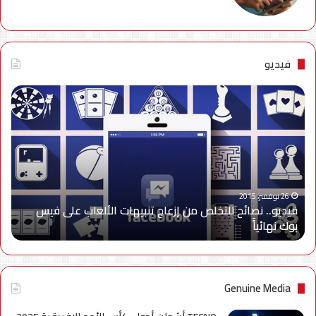
فيديو
فيديو..
نصائح
للتخلص
من
إزعاج
تنبيهات
الألعاب
على
26 نوفمبر، 2015
فيديو.. نصائح للتخلص من إزعاج تنبيهات الألعاب على فيس
فيس
بوك نهائياًَ
بوك
نهائياًَ
Genuine Media