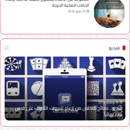
الحالات الصحية الحرجة
25 مايو، 2016
فيديو
فيديو..
نصائح
للتخلص
من
إزعاج
تنبيهات
الألعاب
على
26 نوفمبر، 2015
فيديو.. نصائح للتخلص من إزعاج تنبيهات الألعاب على فيس
فيس
بوك نهائياًَ
بوك
نهائياًَ