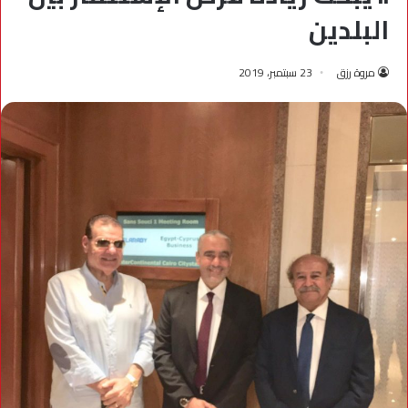
البلدين
مروة رزق
23 سبتمبر، 2019