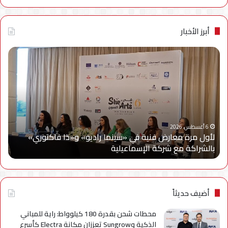
أبرز الأخبار
لأول
سام
مرة
إلك
معارض
مصر
فنية
تتع
في
مع
«سينما
ويج
راديو»
وe
و«ذا
Cy
6 أغسطس، 2026
لأول مرة معارض فنية في «سينما راديو» و«ذا فاكتوري»
فاكتوري»
في
بالشراكة مع شركة الإسماعيلية
أح
بالشراكة
أحد
مع
حمل
شركة
للتر
الإسماعيلية
لسل
axy
أضيف حديثاً
A
محطات شحن بقدرة 180 كيلوواط: راية للمباني
الذكية وSungrow تعززان مكانة Electra كأسرع