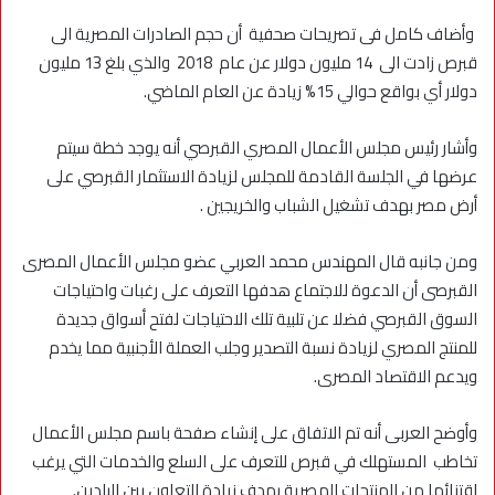
وأضاف كامل فى تصريحات صحفية أن حجم الصادرات المصرية الى
قبرص زادت الى 14 مليون دولار عن عام 2018 والذي بلغ 13 مليون
دولار أي بواقع حوالي 15% زيادة عن العام الماضي.
وأشار رئيس مجلس الأعمال المصري القبرصي أنه يوجد خطة سيتم
عرضها في الجلسة القادمة للمجلس لزيادة الاستثمار القبرصي على
أرض مصر بهدف تشغيل الشباب والخريجين .
ومن جانبه قال المهندس محمد العربي عضو مجلس الأعمال المصرى
القبرصى أن الدعوة للاجتماع هدفها التعرف على رغبات واحتياجات
السوق القبرصي فضلا عن تلبية تلك الاحتياجات لفتح أسواق جديدة
للمنتج المصري لزيادة نسبة التصدير وجلب العملة الأجنبية مما يخدم
ويدعم الاقتصاد المصرى.
وأوضح العربى أنه تم الاتفاق على إنشاء صفحة باسم مجلس الأعمال
تخاطب المستهلك في قبرص للتعرف على السلع والخدمات التي يرغب
اقتنائها من المنتجات المصرية بهدف زيادة التعاون بين البلدين.