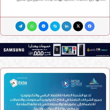
فيسبوك
X
لينكدإن
سكايب
ماسنجر
واتساب
تيلقرام