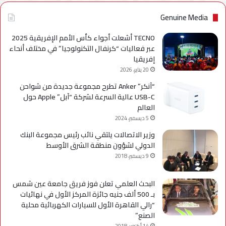
Genuine Media
TECNO أشعلت أجواء كأس الأمم الإفريقية 2025
عبر فعاليات “كرنفال التكنولوجيا” في مختلف أنحاء
إفريقيا
20 يناير، 2026
“آنكر” Anker تطرح مجموعة جديدة من شواحن
USB-C عالية السرعة لشركة “آبل” Apple حول
العالم
5 ديسمبر، 2024
وزير الاتصالات يلتقي نائب رئيس مجموعة البنك
الدولي لشؤون منطقة الشرق الأوسط
9 ديسمبر، 2018
البحث العلمي تعلن فوز فريق جامعة عين شمس
بـ 500 ألف جنيه جائزة المركز الأول في نهائيات
“رالي القاهرة الأول للسيارات الكهربائية محلية
الصنع”
14 أكتوبر، 2018