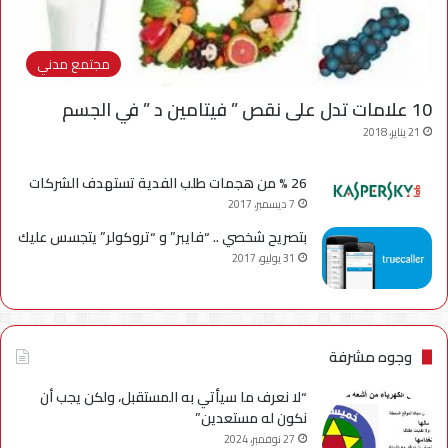
مجتمع مدني
10 علامات تدل على نقص ” فيتامين د ” في الجسم
21 يناير، 2018
26 % من هجمات طلب الفدية تستهدف الشركات
7 ديسمبر، 2017
بتصريح شخصي .. “فايبر” و “تروكولر” يتجسس عليك
31 يوليو، 2017
وجوه مشرفة
“لا نعرف ما سيأتي به المستقبل، ولكن يجب أن
نكون له مستعدين”
27 نوفمبر، 2024