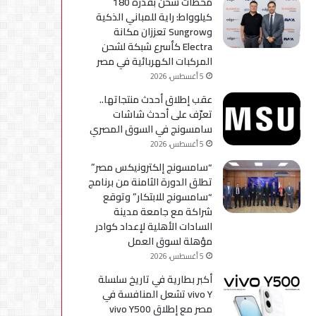
محطات شحن بقدرة 180
كيلوواط: راية للمباني الذكية
وSungrow تعززان مكانة
Electra كأسرع شبكة لشحن
المركبات الكهربائية في مصر
5 أغسطس، 2026
عقب إطلاق أحدث منتجاتها..
تعرّف على أحدث شاشات
سامسونج في السوق المصري
5 أغسطس، 2026
“سامسونج إلكترونيكس مصر”
تطلق الدورة الثامنة من برنامج
“سامسونج للابتكار” وتوقع
شراكة مع جامعة مدينة
السادات الأهلية لإعداد كوادر
مؤهلة لسوق العمل
5 أغسطس، 2026
أكبر بطارية في تاريخ سلسلة
vivo Y تشعل المنافسة في
مصر مع إطلاق vivo Y500