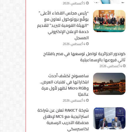
5 أغسطس، 2026
“رئيس مجلس القضاء الأعلى”
يوقّع بروتوكول تعاون مع
“الهيئة القومية للبريد” لتقديم
خدمة الإعلان الإلكتروني
المسجل
4 أغسطس، 2026
كوندور الجزائرية تواصل توسعها في مصر بافتتاح
ثاني فروعها بالإسماعيلية
4 أغسطس، 2026
سامسونج تكشف أحدث
ابتكاراتها في تقنيات العرض..
وMicro RGB تظهر لأول مرة
عالميًا
4 أغسطس، 2026
شركة RAKICT تعلن عن شراكة
استراتيجية مع MCS لإطلاق
محفظة التدريب الرسمية
لكاسبرسكي