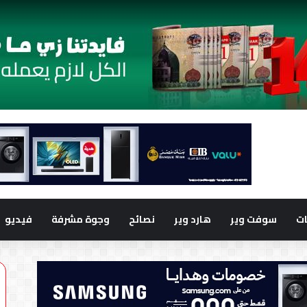
ت
سوفت وير
هارد وير
نصائح
وجوة مشرفة
فيديو