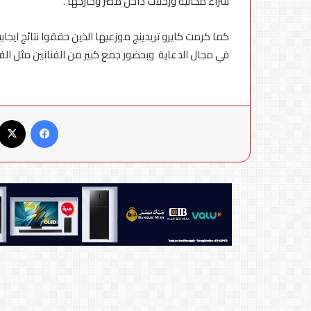
شراء مجانية ورحلات داخل مصر وخارجها .
كما كرمت كايرو تريدينج موزعيها الذين حققوا نتائج ايجابي
في مجال الدعاية وبحضور جمع كبير من الفنانين مثل الفنا
فيسبوك