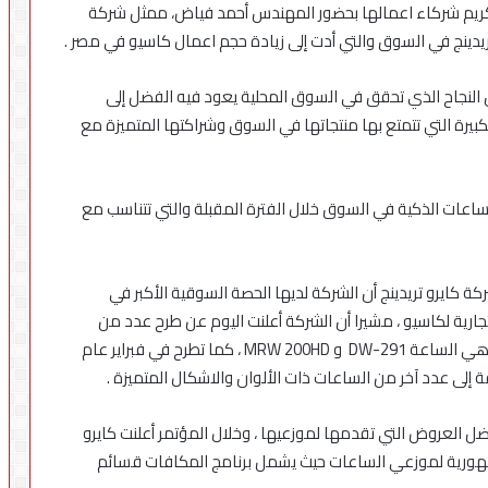
ريم شركاء اعمالها بحضور المهندس أحمد فياض، ممثل شركة
دينج في السوق والتي أدت إلى زيادة حجم اعمال كاسيو في مصر .
 النجاح الذي تحقق في السوق المحلية يعود فيه الفضل إلى
الكبيرة التي تتمتع بها منتجاتها في السوق وشراكتها المتميزة مع
ساعات الذكية في السوق خلال الفترة المقبلة والتي تتناسب مع
ة كايرو تريدينج أن الشركة لديها الحصة السوقية الأكبر في
ارية لكاسيو ، مشيرا أن الشركة أعلنت اليوم عن طرح عدد من
الساعات المميزة في السوق بدءا من ديسمبر المقبل وهي الساعة DW-291 و MRW 200HD ، كما تطرح في فبراير عام
 العروض التي تقدمها لموزعيها ، وخلال المؤتمر أعلنت كايرو
مهورية لموزعي الساعات حيث يشمل برنامج المكافات قسائم