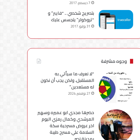
7 ديسمبر، 2017
بتصريح شخصي .. “فايبر” و
“تروكولر” يتجسس عليك
31 يوليو، 2017
وجوه مشرفة
“لا نعرف ما سيأتي به
المستقبل، ولكن يجب أن نكون
له مستعدين”
27 نوفمبر، 2024
حضرها مجدي ابو عميره وسهير
المرشدي وكمال رمزي اليوم
اخر عروض مسرحية سكة
السلامة علي مسرح طيبة
بمدينة نصر