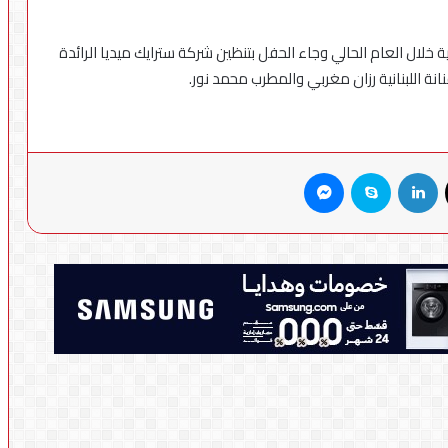
ة خلال العام الحالي وجاء الحفل بتنظين شركة سترايك ميديا الرائدة
نة اللبنانية رزان مغربي والمطرب محمد نور.
X
لينكدإن
سكايب
ماسنجر