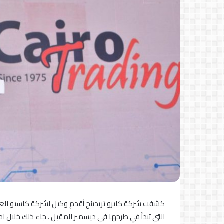
الجهاز
القومي
لتنظيم
الاتصالات
يعلن
6 أغسطس، 2026
إعادة
الجهاز القومي لتنظ
إتاحة
إعادة إتاحة خدمة 
خدمة
تطب
«أرقامي»
استكمال التحديثات
عبر
تطبيق
My
NTRA
بحل
فني
كشفت شركة كايرو تريدينج أقدم وكيل لشركة كاسيو العا
مؤقت
لحين