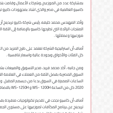
استكمال
بمشاركة عدد من الموزعين وشركاء الأعمال وقامت بتك
التحديثات
كاسيو العالمية في مصر والذي اشاد بمجهودات كايرو تري
وأكد المهندس محمد خليفه، رئيس شركة كايرو تريدينج أن
المنتجات الرائدة التي تطرحها كاسيو بالإضافة إلى الثقة 
موزعيها وعملائها .
أضاف أن استراتيجية الشركة تعتمد على طرح المزيد من ال
كل الفئات والأذواق وبجودة عالية واسعار تنافسية .
ومن جانبه ، أكد محمد فريد، مدير التسويق والمبيعات بشرك
السوق المصرية بفضل الثقة من العملاء في العلامة التج
2020 كل من الساعة WS- 1200H و WS-1250H بالاضافة إلى عدد آخر من الساعات ذات الألوان والاشكال المتميزة .
أضاف أن كاسيو نجحت في تقديم تكنولوجيات منفردة بفضل
تريدينج عن برنامج المكآفات لموزعيها على مستوى الج