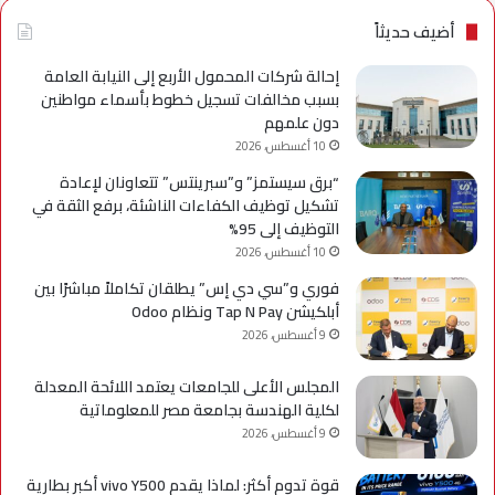
في
كوج
ظل
عال
أضيف حديثاً
تحول
للع
التحالفات
وال
إحالة شركات المحمول الأربع إلى النيابة العامة
التجارية
بسبب مخالفات تسجيل خطوط بأسماء مواطنين
والتغيّر
دون علمهم
التكنولوجي
10 أغسطس، 2026
وإعادة
“برق سيستمز” و”سبرينتس” تتعاونان لإعادة
تشكّيل
تشكيل توظيف الكفاءات الناشئة، برفع الثقة في
موازين
التوظيف إلى 95%
القوى
10 أغسطس، 2026
العالمية
فوري و”سي دي إس” يطلقان تكاملاً مباشرًا بين
أبلكيشن Tap N Pay ونظام Odoo
9 أغسطس، 2026
المجلس الأعلى للجامعات يعتمد اللائحة المعدلة
لكلية الهندسة بجامعة مصر للمعلوماتية
9 أغسطس، 2026
قوة تدوم أكثر: لماذا يقدم vivo Y500 أكبر بطارية