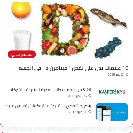
مجتمع مدني
10 علامات تدل على نقص ” فيتامين د ” في الجسم
21 يناير، 2018
26 % من هجمات طلب الفدية تستهدف الشركات
7 ديسمبر، 2017
بتصريح شخصي .. “فايبر” و “تروكولر” يتجسس عليك
31 يوليو، 2017