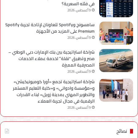
في فئته السعرية؟
9 أغسطس، 2026
سامسونج وSpotify تتعاونان لإتاحة تجربة Spotify
Premium على المزيد من الأجهزة
9 أغسطس، 2026
شراكة استراتيجية بين بنك الإمارات دبي الوطني –
مصر وتطبيق “نقلة” لخدمة عملاء الخدمات
المصرفية المميزة
9 أغسطس، 2026
شراكة استراتيجية تجمع «أورا كوميونيكيشن»
و«مؤسسة وادواني» و«كلية التعليم المستمر
والتطوير المهني بمدينة زويل» لبناء القدرات
الرقمية في مجال تجربة العملاء
9 أغسطس، 2026
نصائح