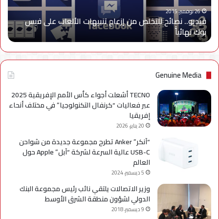
الألعاب
على
26 نوفمبر، 2015
فيديو.. نصائح للتخلص من إزعاج تنبيهات الألعاب على فيس
فيس
بوك نهائياًَ
بوك
نهائياًَ
Genuine Media
TECNO أشعلت أجواء كأس الأمم الإفريقية 2025
عبر فعاليات “كرنفال التكنولوجيا” في مختلف أنحاء
إفريقيا
20 يناير، 2026
“آنكر” Anker تطرح مجموعة جديدة من شواحن
USB-C عالية السرعة لشركة “آبل” Apple حول
العالم
5 ديسمبر، 2024
وزير الاتصالات يلتقي نائب رئيس مجموعة البنك
الدولي لشؤون منطقة الشرق الأوسط
9 ديسمبر، 2018