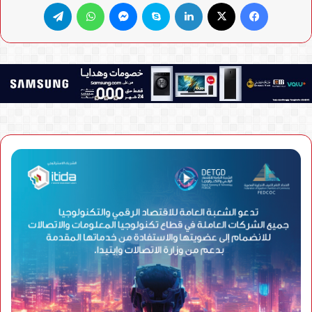
فيسبوك
X
لينكدإن
سكايب
ماسنجر
واتساب
تيلقرام