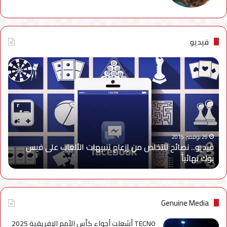
فيديو
فيديو..
نصائح
للتخلص
من
إزعاج
تنبيهات
الألعاب
على
26 نوفمبر، 2015
فيديو.. نصائح للتخلص من إزعاج تنبيهات الألعاب على فيس
فيس
بوك نهائياًَ
بوك
نهائياًَ
Genuine Media
TECNO أشعلت أجواء كأس الأمم الإفريقية 2025