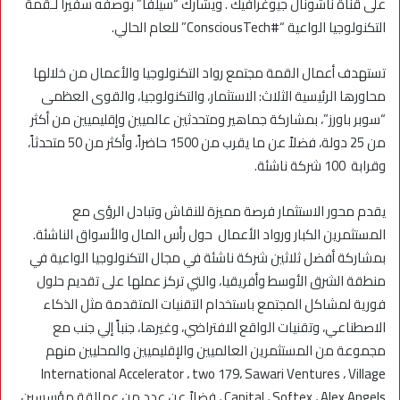
على قناة ناشونال جيوغرافيك . ويشارك “سيلفا” بوصفه سفيراً لـقمة
التكنولوجيا الواعية “#ConsciousTech” للعام الحالي.
تستهدف أعمال القمة مجتمع رواد التكنولوجيا والأعمال من خلالها
محاورها الرئيسية الثلاث: الاستثمار، والتكنولوجيا، والقوى العظمى
“سوبر باورز”، بمشاركة جماهير ومتحدثين عالميين وإقليميين من أكثر
من 25 دولة، فضلاً عن ما يقرب من 1500 حاضراً، وأكثر من 50 متحدثاً،
وقرابة 100 شركة ناشئة.
يقدم محور الاستثمار فرصة مميزة للنقاش وتبادل الرؤى مع
المستثمرين الكبار ورواد الأعمال حول رأس المال والأسواق الناشئة.
بمشاركة أفضل ثلاثين شركة ناشئة في مجال التكنولوجيا الواعية في
منطقة الشرق الأوسط وأفريقيا، والتي تركز عملها على تقديم حلول
فورية لمشاكل المجتمع باستخدام التقنيات المتقدمة مثل الذكاء
الاصطناعي، وتقنيات الواقع الافتراضي، وغيرها، جنباً إلي جنب مع
مجموعة من المستثمرين العالميين والإقليميين والمحليين منهم
International Accelerator ، two 179، Sawari Ventures ، Village
Capital ، Softex ، Alex Angels ، فضلاً عن عدد من عمالقة مؤسسين