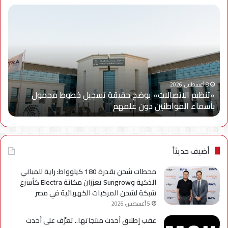
«تنظيم
لأو
الاتصالات»
مرة
يوضح
معا
حقيقة
فني
تسجيل
في
خطوط
«سي
محمول
رادي
بأسماء
و«ذ
8 أغسطس، 2026
«تنظيم الاتصالات» يوضح حقيقة تسجيل خطوط محمول
ل
المواطنين
فاك
بأسماء المواطنين دون علمهم
ب
دون
بالش
علمهم
مع
شرك
الإ
أضيف حديثاً
محطات شحن بقدرة 180 كيلوواط: راية للمباني
الذكية وSungrow تعززان مكانة Electra كأسرع
شبكة لشحن المركبات الكهربائية في مصر
5 أغسطس، 2026
عقب إطلاق أحدث منتجاتها.. تعرّف على أحدث