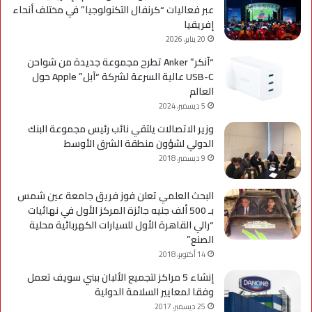
عبر فعاليات “كرنفال التكنولوجيا” في مختلف أنحاء
إفريقيا
20 يناير، 2026
“آنكر” Anker تطرح مجموعة جديدة من شواحن
USB-C عالية السرعة لشركة “آبل” Apple حول
العالم
5 ديسمبر، 2024
وزير الاتصالات يلتقي نائب رئيس مجموعة البنك
الدولي لشؤون منطقة الشرق الأوسط
9 ديسمبر، 2018
البحث العلمي تعلن فوز فريق جامعة عين شمس
بـ 500 ألف جنيه جائزة المركز الأول في نهائيات
“رالي القاهرة الأول للسيارات الكهربائية محلية
الصنع”
14 أكتوبر، 2018
إنشاء 5 مراكز لتجميع الألبان ببني سويف تعمل
وفقا لمعايير السلامة الدولية
25 ديسمبر، 2017