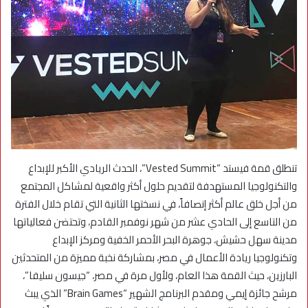
تنطلق قمة فيستد “Vested Summit”، الحدث الريادي الأكبر للإبداع
والتكنولوجيا المستهدفة لتقديم حلول أكثر واقعية لمشاكل المجتمع
من أجل خلق عالم أكثر إنصافاً، في نسختها الثانية التي تقام خلال الفترة
من التاسع إلى الحادي عشر من شهر نوفمبر القادم، وتحتضن فعالياتها
مدينة سهل حشيش، جوهرة البحر الأحمر الخفية ومركز الإبداع
وتكنولوجيا ريادة الأعمال في مصر، بمشاركة نخبة مميزة من المتحدثين
البارزين، حيث القمة هذا العام، ولأول مرة في مصر، “جيسون سليفا”،
مرشح جائزة إيمي ومقدم البرنامج الشهير “Brain Games” الذي يبث