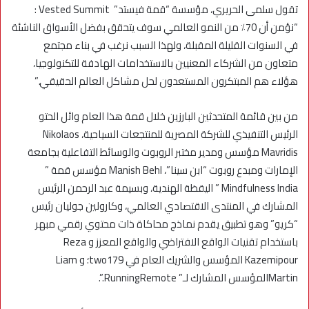
تقول سلمى الحريري، مؤسسة “قمة فيستد” Vested Summit :
“نؤمن أن 70٪ من النمو العالمي سوف يتحقق بفضل الأسواق الناشئة
في السنوات القليلة المقبلة، ولهذا السبب نرغب في بناء مجتمع
متعاون من الشركاء المعنيين بالاستخدامات الهادفة للتكنولوجيا،
هؤلاء هم المبتكرون المستعدون لحل مشاكل العالم الحقيقي.”
من بين قائمة المتحدثين البارزين خلال قمة هذا العام وائل الحتو
الرئيس التنفيذي للشركة المصرية للمنتجعات السياحية، Nikolaos
Mavridis مؤسس ومدير مختبر الروبوت والوسائط التفاعلية بجامعة
الإمارات ومبدع روبوت “ابن سينا”، Manish Behl مؤسس قمة ”
Mindfulness India ” اليقظة الهندية، وبسيمة عبد الرحمن الرئيس
المشارك في المنتدى الاقتصادي العالمي، وكارولين جوليان رئيس
“كريو” وهو تطبيق يقدم نماذج محاكاة ذات محتوي رقمي مبهر
باستخدام تقنيات الواقع الافتراضي والواقع المعزز و Reza
Kazemipour المؤسس والشريك العام في two179؛ و Liam
Martinالمؤسس المشارك لـ” RunningRemote.”.