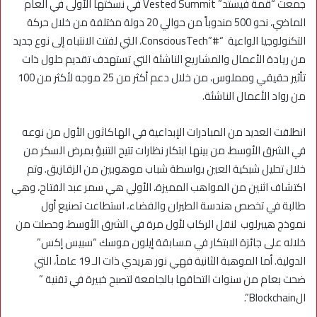
جمعت “قمة فيستد” Vested Summit في نسختها الأولى في العام
الماضي، نحو 500 مندوباً من حوالي 20 دولة مختلفة من خلال حركة
التكنولوجيا الواعية “#”ConsciousTech، التي لفتت الانتباه إلى نوع جديد
من ريادة الأعمال والمشاريع الناشئة التي تستهدف تقديم حلول ذات
تأثير حقيقي ومملوس، من خلال دعم أكثر من 25 موجه لأكثر من 100
من رواد الأعمال الناشئة.
انطلقت العديد من المبادرات الإبداعية في الهاكاثون الأول من نوعه
في الشرق الأوسط، من بينها ابتكار نظارات تتيح التنبؤ بمرض السكر من
خلال تحليل شبكية العين بواسطة شباب موهوبين من الزقازيق. وتم
اكتشاف اثنين من المواهب المميزة، الأولي هي سمر عبد الفتاح، وهي
طالبة في تخصص هندسة الطيران والفضاء، استطاعت تصنيع أول
نموذج هيبرلوب لنقل الركاب لأول مرة في الشرق الأوسط، وحصلت من
خلاله على جائزة الابتكار في مسابقة إيلون موسك “سبيس إكس”
الدولية. أما الموهبة الثانية فهي نور هريدي ذات الـ 19 عاماً، التي
ضحت بعام من سنوات التحاقها بالجامعة لتصبح خبيرة في تقنية ”
الBlockchain”.