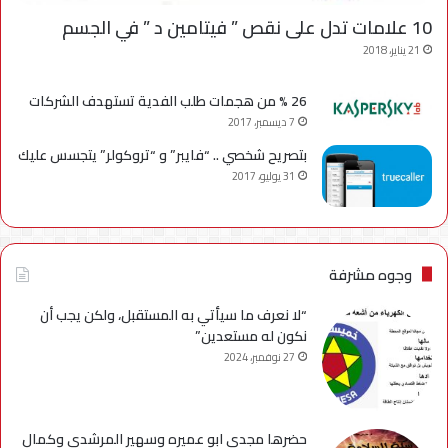
10 علامات تدل على نقص ” فيتامين د ” في الجسم
21 يناير، 2018
26 % من هجمات طلب الفدية تستهدف الشركات
7 ديسمبر، 2017
بتصريح شخصي .. “فايبر” و “تروكولر” يتجسس عليك
31 يوليو، 2017
وجوه مشرفة
“لا نعرف ما سيأتي به المستقبل، ولكن يجب أن
نكون له مستعدين”
27 نوفمبر، 2024
حضرها مجدي ابو عميره وسهير المرشدي وكمال