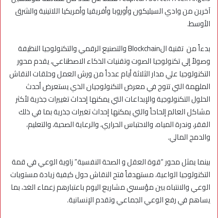
آخرين من وادي السيليكون وأوروبا وأفريقيا وأمريكيا اللاتينية والشرق
الأوسط.
بدءاً من تقنية الBlockchain والتصنيع الرقمي والتكنولوجيا النظيفة
وصولاً إلي تكنولوجيا الصوت وتقنيات الذكاء الاصطناعي، يقدم محور
التكنولوجيا علي مدار الثلاثة أيام عدداً من ورش العمل وحلقات النقاش
الملهمة التي تتوج في معرض التكنولوجيان الذي يستعرض أحدث
الحلول التكنولوجية والإبداعات التي يمكنها إحداث تغييرات جذرية لأكثر
مشاكل العالم إلحاحاً والتي يمكنها إحداث تغيرات جذرية بما في ذلك
الفقر، وندرة المياه، والاحتباس الحراري، والرعاية الصحية، والتعليم،
والدمج المالي.
بينما يمثل محور “قوة العقل و الصحة النفسية” زاوية الوعي في قمة
التكنولوجيا الواعية، مستهدفاً فتح النقاش حول كيفية زيادة مستويات
الوعي والانتباه بين مؤسسي مشاريع اليوم باعتبارهم زعماء الغد، بما
يساهم في رفع الوعي الجماعي وتقدم الإنسانية.