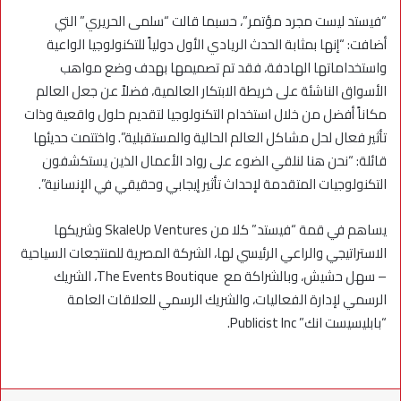
“فيستد ليست مجرد مؤتمر”، حسبما قالت “سلمى الحريري” التي
أضافت: “إنها بمثابة الحدث الريادي الأول دولياً للتكنولوجيا الواعية
واستخداماتها الهادفة، فقد تم تصميمها بهدف وضع مواهب
الأسواق الناشئة على خريطة الابتكار العالمية، فضلاً عن جعل العالم
مكاناً أفضل من خلال استخدام التكنولوجيا لتقديم حلول واقعية وذات
تأثير فعال لحل مشاكل العالم الحالية والمستقبلية”. واختتمت حديئها
قائلة: “نحن هنا لنلقي الضوء على رواد الأعمال الذين يستكشفون
التكنولوجيات المتقدمة لإحداث تأثير إيجابي وحقيقي في الإنسانية”.
يساهم في قمة “فيستد” كلا من SkaleUp Ventures وشريكها
الاستراتيجي والراعي الرئيسي لها، الشركة المصرية للمنتجعات السياحية
– سهل حشيش، وبالشراكة مع The Events Boutique، الشريك
الرسمي لإدارة الفعاليات، والشريك الرسمي للعلاقات العامة
“بابليسيست انك” Publicist Inc.