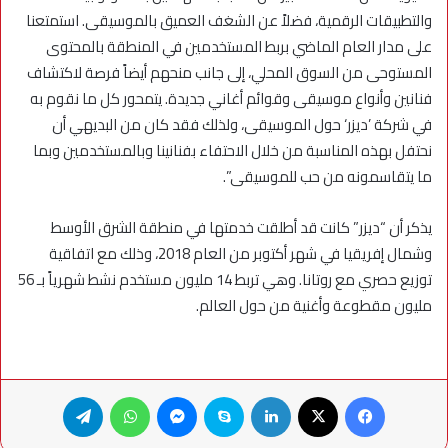
والتطبيقات الرقمية، فضلاً عن الشغف العميق بالموسيقى. استمتعنا
على مدار العام الماضي بربط المستخدمين في المنطقة بالمحتوى
المستوحى من السوق المحلي، إلى جانب منحهم أيضاً فرصة لاكتشاف
فنانين وأنواع موسيقى وقوائم أغاني جديدة. يتمحور كل ما نقوم به
في شركة ’ديزر‘ حول الموسيقى، ولذلك فقد كان من البديهي أن
نحتفل بهذه المناسبة من خلال الاحتفاء بفنانينا وبالمستخدمين وبما
ما يتقاسمونه من حب للموسيقى”.
يذكر أن “ديزر” كانت قد أطلقت خدمتها في منطقة الشرق الأوسط
وشمال إفريقيا في شهر أكتوبر من العام 2018، وذلك مع اتفاقية
توزيع حصري مع روتانا. وهي تربط 14 مليون مستخدم نشط شهرياً بـ 56
مليون مقطوعة وأغنية من حول العالم.
فيسبوك
X
لينكدإن
سكايب
ماسنجر
واتساب
تيلقرام