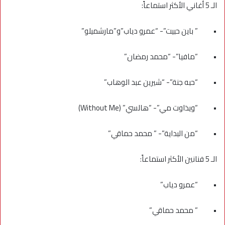
الـ 5 أغاني الأكثر استماعاً:
• ” باين حبيت”- “عمرو دياب”و”مارشميلو”
• “مافيا”- “محمد رمضان”
• “حبه جنة”- “شيرين عبد الوهاب”
• “ويذاوت مي”- “هالسي” (Without Me)
• “من البداية”- ” محمد حماقي”
الـ 5 فنانين الأكثر استماعاً:
• “عمرو دياب”
• ” محمد حماقي”