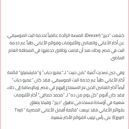
كشفت “ديزر” (Deezer)، المنصة الرائدة عالمياً لخدمة البث الموسيقي،
عن أكثر الأغاني والفنانين والألبومات وقوائم الأغاني طلباً عبر خدمة
البث في مصر، وذلك منذ أن قامت بإطلاق خدمتها في المنطقة العام
الماضي.
وفي حين تصدرت أغنية “باين حبيت” لـ”عمرو دياب” و”مارشميلو” قائمة
أكثر الأغاني طلباً عبر خدمة البث الموسيقي، فقد كان “عمرو دياب”
أيضاً أكثر الفنانين الذين تم الاستماع إليهم في مصر. وبالإضافة إلى ذلك،
فقد كان ألبوم “كل يوم من ده” لـ “محمد حماقي” أكثر الألبومات
شعبية في أوساط مستخدمي تطبيق “ديزر”، وفيما يتعلق
بقوائم الأغاني فقد تربعت “قائمة أفضل الأغاني المصرية ” (Top
Egypt) على رأس ترتيب القوائم الأكثر شعبية.