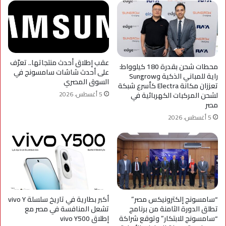
عقب إطلاق أحدث منتجاتها.. تعرّف
محطات شحن بقدرة 180 كيلوواط:
على أحدث شاشات سامسونج في
راية للمباني الذكية وSungrow
السوق المصري
تعززان مكانة Electra كأسرع شبكة
5 أغسطس، 2026
لشحن المركبات الكهربائية في
مصر
5 أغسطس، 2026
“سامسونج إلكترونيكس مصر”
أكبر بطارية في تاريخ سلسلة vivo Y
تطلق الدورة الثامنة من برنامج
تشعل المنافسة في مصر مع
“سامسونج للابتكار” وتوقع شراكة
إطلاق vivo Y500