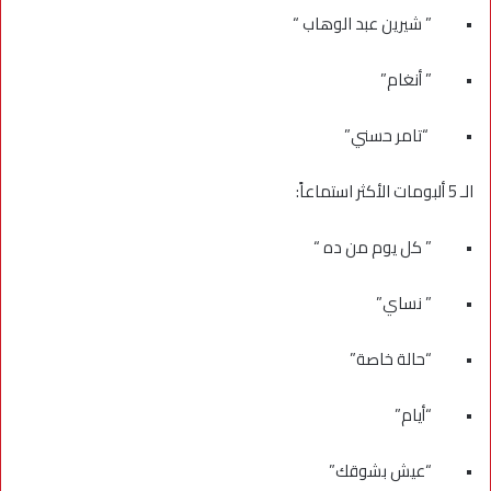
• ” شيرين عبد الوهاب “
• ” أنغام”
• “تامر حسني”
الـ 5 ألبومات الأكثر استماعاً:
• ” كل يوم من ده “
• ” نساي”
• “حالة خاصة”
• “أيام”
• “عيش بشوقك”