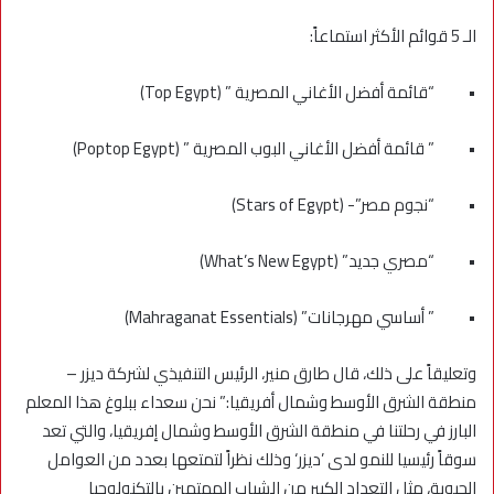
الـ 5 قوائم الأكثر استماعاً:
• “قائمة أفضل الأغاني المصرية ” (Top Egypt)
• ” قائمة أفضل الأغاني البوب المصرية ” (Poptop Egypt)
• “نجوم مصر”- (Stars of Egypt)
• “مصري جديد” (What’s New Egypt)
• ” أساسي مهرجانات” (Mahraganat Essentials)
وتعليقاً على ذلك، قال طارق منير، الرئيس التنفيذي لشركة ديزر –
منطقة الشرق الأوسط وشمال أفريقيا:” نحن سعداء ببلوغ هذا المعلم
البارز في رحلتنا في منطقة الشرق الأوسط وشمال إفريقيا، والتي تعد
سوقاً رئيسيا للنمو لدى ’ديزر‘ وذلك نظراً لتمتعها بعدد من العوامل
الحيوية، مثل التعداد الكبير من الشباب المهتمين بالتكنولوجيا