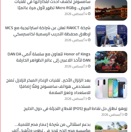
سامسونج تكشف أحدث ابتكاراتها في تقنيات
العرض.. وMicro RGB تظهر لأول مرة عالميًا
4 أغسطس، 2026
شركة RAKICT تعلن عن شراكة استراتيجية مع MCS
لإطلاق محفظة التدريب الرسمية لكاسبرسكي
4 أغسطس، 2026
Honor of Kings تتعاون مع سلسلة أنمي DAN DA
DAN لتأخذ اللاعبين إلى عالم الظواهر الخارقة
3 أغسطس، 2026
بعد الزلزال الأخير.. تقنيات الإنذار المبكر للزلازل تمنح
مستخدمي هواتف سامسونج وقتًا إضافيًا
للاستعداد وتعزز السلامة
3 أغسطس، 2026
زوهو تطلق حل نقاط البيع (POS) لقطاع التجزئة في دول الخليج
3 أغسطس، 2026
بدعم استثنائي من شركة إعمار مصر للتنمية…
مؤسسه مصر الخير تنجح في تطوير وتأهيل ألف