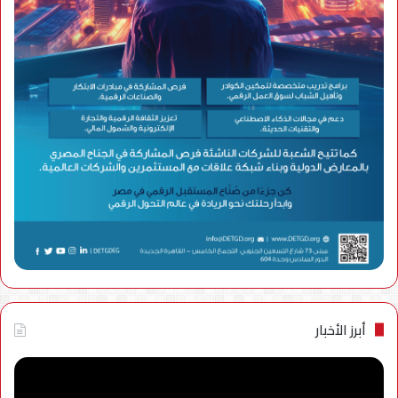
أبرز الأخبار
عقب
“سا
إطلاق
إلك