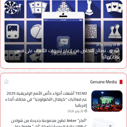
فيديو..
نصائح
للتخلص
من
إزعاج
تنبيهات
الألعاب
على
26 نوفمبر، 2015
فيديو.. نصائح للتخلص من إزعاج تنبيهات الألعاب على فيس
فيس
بوك نهائياًَ
بوك
نهائياًَ
Genuine Media
TECNO أشعلت أجواء كأس الأمم الإفريقية 2025
عبر فعاليات “كرنفال التكنولوجيا” في مختلف أنحاء
إفريقيا
20 يناير، 2026
“آنكر” Anker تطرح مجموعة جديدة من شواحن
USB-C عالية السرعة لشركة “آبل” Apple حول