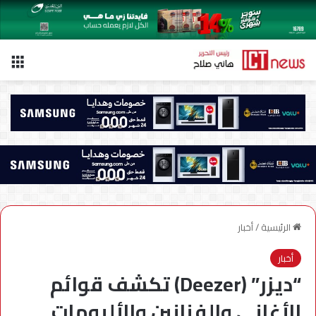
الق
الرئيسية
/
أخبار
أخبار
“ديزر” (Deezer) تكشف قوائم
الأغاني والفنانين والألبومات