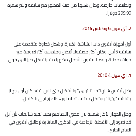
وتطبيقات خارجية، وكان شبيها من حيث المظهر مع سابقه وبلغ سعره
299.99 دولارا.
2. آي فون 6 و6 بلس 2014
أول أجهزة آيفون ذات الشاشة الكبيرة، وشكل خطوة متقدمة على
سابقه 5 أس. وكان أكثر مصقولا أفضل وملمسه أكثر نعومة مع
حواف محنية، ويعد الآيفون الأجمل مظهرا مقارنة بكل طرز الآي فون.
1. آي فون 4 2010
يظل آيفون 4 الهاتف “الثوري” والأفضل حتى الآن، فقد كان أول جهاز
بشاشة “ريتينا” وبشكل مختلف تماما وبغطاء زجاجي بالكامل.
وظل الجهاز الأكثر شعبية بين محبي التصاميم بحيث تفيد شائعات بأن أبل
قد تعود إلى الأغطية الزجاجية في الذكرى العاشرة لإطلاق آبفون في
العام الجاري.