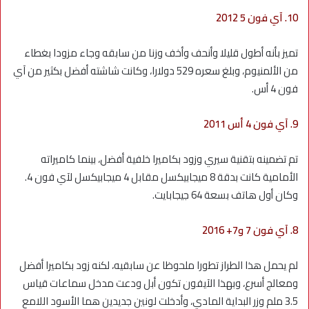
10. آي فون 5 2012
تميز بأنه أطول قليلا وأنحف وأخف وزنا من سابقه وجاء مزودا بغطاء
من الألمنيوم، وبلغ سعره 529 دولارا، وكانت شاشته أفضل بكثير من آي
فون 4 أس.
9. آي فون 4 أس 2011
تم تضمينه بتقنية سيري وزود بكاميرا خلفية أفضل، بينما كاميراته
الأمامية كانت بدقة 8 ميجابيكسل مقابل 4 ميجابيكسل لآي فون 4.
وكان أول هاتف بسعة 64 جيجابايت.
8. آي فون 7 و7+ 2016
لم يحمل هذا الطراز تطورا ملحوظا عن سابقيه، لكنه زود بكاميرا أفضل
ومعالج أسرع، وبهذا الآيفون تكون أبل ودعت مدخل سماعات قياس
3.5 ملم وزر البداية المادي، وأدخلت لونين جديدين هما الأسود اللامع