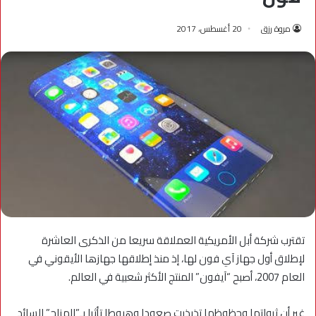
مروة رزق
20 أغسطس، 2017
تقترب شركة أبل الأمريكية العملاقة سريعا من الذكرى العاشرة
لإطلاق أول جهاز آي فون لها، إذ منذ إطلاقها جهازها الأيقوني في
العام 2007، أصبح “آيفون” المنتج الأكثر شعبية في العالم.
غير أن ثرواتها وحظوظها تذبذبت صعودا وهبوطا تأثرا بـ”المزاج” السائد