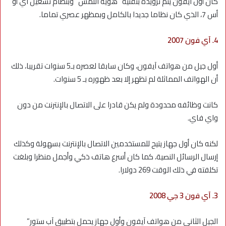
كان أول آيفون يتم تزويده بتقنية “هوية اللمس” وبنظام تشغيل آي أو
أس 7، الذي كان نظاما جديدا بالكامل وبمظهر عصري تماما.
4. آي فون 2007
أول جيل من هواتف آيفون، وكان سابقا لعصره بـ5 سنوات تقريبا، ذلك
أن الهواتف المماثلة لم تظهر إلا بعد ظهوره بـ 5 سنوات.
كانت وظائفه محدودة ولم يكن قادرا على الاتصال بالإنترنت من دون
واي فاي.
لكنه كان أول جهاز يتيح للمستخدمين الاتصال بالإنترنت بسهولة وكذلك
إرسال الرسائل النصية، كما كان أسرع هاتف ذكي وأجمل منظرا وبلغت
تكلفته في ذلك الوقت 269 دولارا.
3. آي فون 3 جي 2008
الجيل الثاني من هواتف آيفون وأول جهاز يحمل بتطبيق آب ستور”