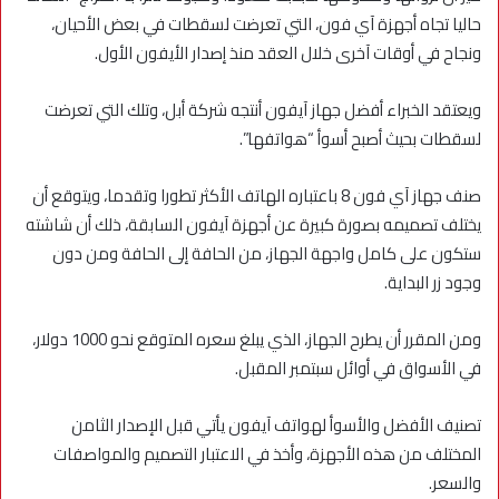
حاليا تجاه أجهزة آي فون، التي تعرضت لسقطات في بعض الأحيان،
ونجاح في أوقات آخرى خلال العقد منذ إصدار الأيفون الأول.
ويعتقد الخبراء أفضل جهاز آيفون أنتجه شركة أبل، وتلك التي تعرضت
لسقطات بحيث أصبح أسوأ “هواتفها”.
صنف جهاز آي فون 8 باعتباره الهاتف الأكثر تطورا وتقدما، ويتوقع أن
يختلف تصميمه بصورة كبيرة عن أجهزة آيفون السابقة، ذلك أن شاشته
ستكون على كامل واجهة الجهاز، من الحافة إلى الحافة ومن دون
وجود زر البداية.
ومن المقرر أن يطرح الجهاز، الذي يبلغ سعره المتوقع نحو 1000 دولار،
في الأسواق في أوائل سبتمبر المقبل.
تصنيف الأفضل والأسوأ لهواتف آيفون يأتي قبل الإصدار الثامن
المختلف من هذه الأجهزة، وأخذ في الاعتبار التصميم والمواصفات
والسعر.