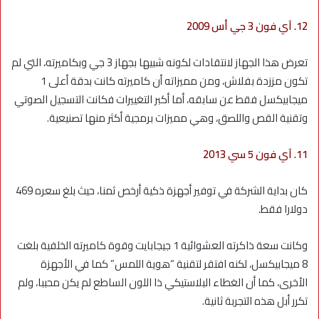
12. آي فون 3 جي أس 2009
تعرض هذا الجهاز لانتقادات لكونه شبيها بجهاز 3 جي وبكاميرته، التي لم
تكون مززدة بفلاش، ومن مميزاته أن كاميرته كانت بدقة أعلى 1
ميجابيكسل فقط عن سابقه، أما أكبر التغييرات فكانت التسجيل الصوتي
وتقنية القص واللصق، وهي مميزات برمجية أكثر منها تصنيعية.
11. آي فون 5 سي 2013
كان بداية الشركة في توفير أجهزة ذكية أرخص ثمنا، حيث بلغ سعره 469
دولارا فقط.
وكانت سعة ذاكرته العشوائية 1 جيجابايت وقوة كاميرته الخلفية بلغت
8 ميجابيكسل، لكنه افتقر لتقنية “هوية اللمس” كما في الأجهزة
الأخرى، كما أن الغطاء البلاستيكي ذا اللون الساطع لم يكن محببا، ولم
تكرر أبل هذه التجربة ثانية.