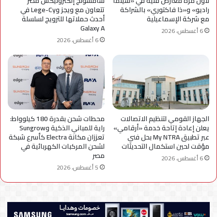
لأول مرة معارض فنية في «سينما
سامسونج إلكترونيكس مصر
راديو» و«ذا فاكتوري» بالشراكة
تتعاون مع ويجز وLege-Cy في
مع شركة الإسماعيلية
أحدث حملاتها للترويج لسلسلة
Galaxy A
6 أغسطس، 2026
6 أغسطس، 2026
الجهاز القومي لتنظيم الاتصالات
محطات شحن بقدرة 180 كيلوواط:
يعلن إعادة إتاحة خدمة «أرقامي»
راية للمباني الذكية وSungrow
عبر تطبيق My NTRA بحل فني
تعززان مكانة Electra كأسرع شبكة
مؤقت لحين استكمال التحديثات
لشحن المركبات الكهربائية في
مصر
6 أغسطس، 2026
5 أغسطس، 2026