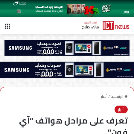
الق
الرئيسية
/
أخبار
أخبار
تعرف على مراحل هواتف “آي
فون”