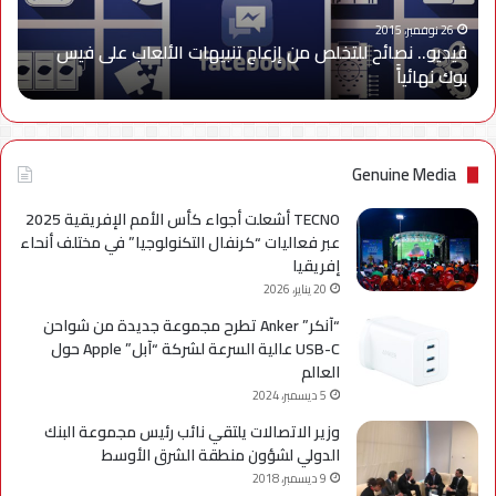
الألعاب
على
26 نوفمبر، 2015
فيديو.. نصائح للتخلص من إزعاج تنبيهات الألعاب على فيس
فيس
بوك نهائياًَ
بوك
نهائياًَ
Genuine Media
TECNO أشعلت أجواء كأس الأمم الإفريقية 2025
عبر فعاليات “كرنفال التكنولوجيا” في مختلف أنحاء
إفريقيا
20 يناير، 2026
“آنكر” Anker تطرح مجموعة جديدة من شواحن
USB-C عالية السرعة لشركة “آبل” Apple حول
العالم
5 ديسمبر، 2024
وزير الاتصالات يلتقي نائب رئيس مجموعة البنك
الدولي لشؤون منطقة الشرق الأوسط
9 ديسمبر، 2018