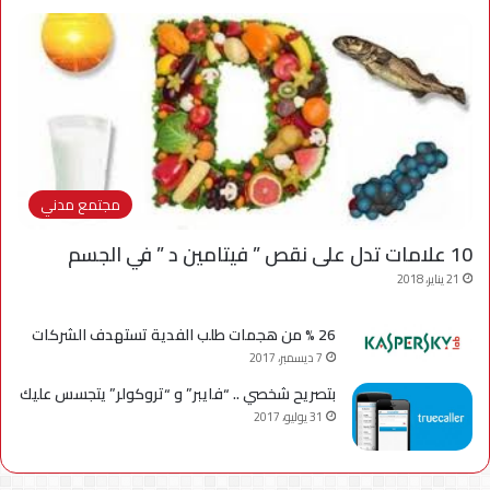
مجتمع مدني
10 علامات تدل على نقص ” فيتامين د ” في الجسم
21 يناير، 2018
26 % من هجمات طلب الفدية تستهدف الشركات
7 ديسمبر، 2017
بتصريح شخصي .. “فايبر” و “تروكولر” يتجسس عليك
31 يوليو، 2017