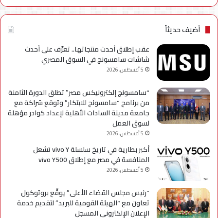
للترويج
My
لسلسلة
TRA
Galaxy
بحل
أضيف حديثاً
A
فني
مؤ
عقب إطلاق أحدث منتجاتها.. تعرّف على أحدث
لحي
شاشات سامسونج في السوق المصري
است
5 أغسطس، 2026
التح
“سامسونج إلكترونيكس مصر” تطلق الدورة الثامنة
من برنامج “سامسونج للابتكار” وتوقع شراكة مع
جامعة مدينة السادات الأهلية لإعداد كوادر مؤهلة
لسوق العمل
5 أغسطس، 2026
أكبر بطارية في تاريخ سلسلة vivo Y تشعل
المنافسة في مصر مع إطلاق vivo Y500
5 أغسطس، 2026
“رئيس مجلس القضاء الأعلى” يوقّع بروتوكول
تعاون مع “الهيئة القومية للبريد” لتقديم خدمة
الإعلان الإلكتروني المسجل