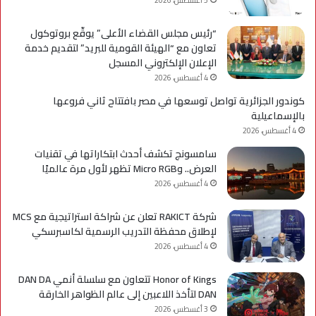
“رئيس مجلس القضاء الأعلى” يوقّع بروتوكول
تعاون مع “الهيئة القومية للبريد” لتقديم خدمة
الإعلان الإلكتروني المسجل
4 أغسطس، 2026
كوندور الجزائرية تواصل توسعها في مصر بافتتاح ثاني فروعها
بالإسماعيلية
4 أغسطس، 2026
سامسونج تكشف أحدث ابتكاراتها في تقنيات
العرض.. وMicro RGB تظهر لأول مرة عالميًا
4 أغسطس، 2026
شركة RAKICT تعلن عن شراكة استراتيجية مع MCS
لإطلاق محفظة التدريب الرسمية لكاسبرسكي
4 أغسطس، 2026
Honor of Kings تتعاون مع سلسلة أنمي DAN DA
DAN لتأخذ اللاعبين إلى عالم الظواهر الخارقة
3 أغسطس، 2026