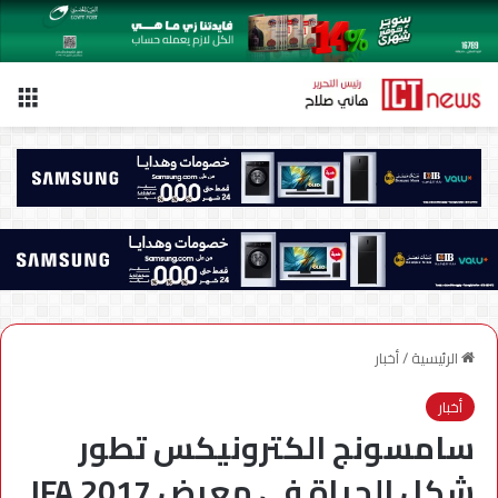
الق
الرئيسية
/
أخبار
أخبار
سامسونج الكترونيكس تطور
شكل الحياة في معرض IFA 2017