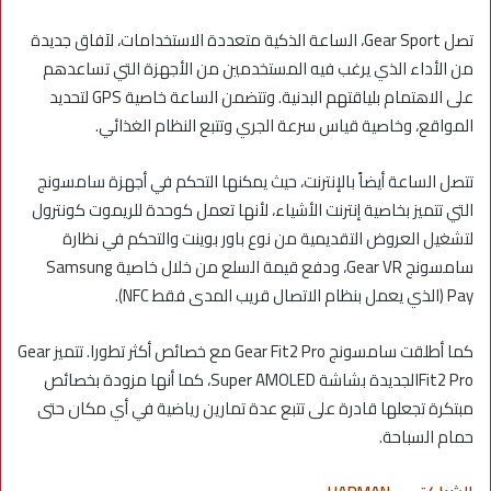
تصل Gear Sport، الساعة الذكية متعددة الاستخدامات، لآفاق جديدة
من الأداء الذي يرغب فيه المستخدمين من الأجهزة التي تساعدهم
على الاهتمام بلياقتهم البدنية. وتتضمن الساعة خاصية GPS لتحديد
المواقع، وخاصية قياس سرعة الجري وتتبع النظام الغذائي.
تتصل الساعة أيضاً بالإنترنت، حيث يمكنها التحكم في أجهزة سامسونج
التي تتميز بخاصية إنترنت الأشياء، لأنها تعمل كوحدة للريموت كونترول
لتشغيل العروض التقديمية من نوع باور بوينت والتحكم في نظارة
سامسونج Gear VR، ودفع قيمة السلع من خلال خاصية Samsung
Pay (الذي يعمل بنظام الاتصال قريب المدى فقط NFC).
كما أطلقت سامسونج Gear Fit2 Pro مع خصائص أكثر تطورا. تتميز Gear
Fit2 Proالجديدة بشاشة Super AMOLED، كما أنها مزودة بخصائص
مبتكرة تجعلها قادرة على تتبع عدة تمارين رياضية في أي مكان حتى
حمام السباحة.