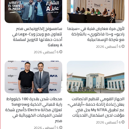
لأول مرة معارض فنية في «سينما
سامسونج إلكترونيكس مصر
راديو» و«ذا فاكتوري» بالشراكة
تتعاون مع ويجز وLege-Cy في
مع شركة الإسماعيلية
أحدث حملاتها للترويج لسلسلة
Galaxy A
6 أغسطس، 2026
6 أغسطس، 2026
الجهاز القومي لتنظيم الاتصالات
محطات شحن بقدرة 180 كيلوواط:
يعلن إعادة إتاحة خدمة «أرقامي»
راية للمباني الذكية وSungrow
عبر تطبيق My NTRA بحل فني
تعززان مكانة Electra كأسرع شبكة
مؤقت لحين استكمال التحديثات
لشحن المركبات الكهربائية في
مصر
6 أغسطس، 2026
5 أغسطس، 2026