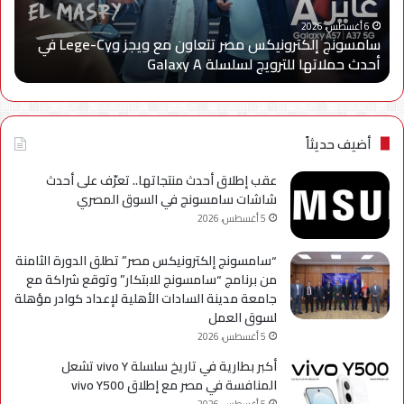
إتاحة
6 أغسطس، 2026
الجهاز القومي لتنظيم الاتصالات يعلن إعادة إتاحة خدمة
خدمة
سامسونج إلكترونيكس مصر تتعاون مع ويجز وLege-Cy في
«أرقامي» عبر تطبيق My NTRA بحل فني مؤقت لحين
«أرقامي»
استكمال التحديثات
عبر
تطبيق
My
NTRA
بحل
أضيف حديثاً
فني
مؤقت
عقب إطلاق أحدث منتجاتها.. تعرّف على أحدث
لحين
شاشات سامسونج في السوق المصري
استكمال
5 أغسطس، 2026
التحديثات
“سامسونج إلكترونيكس مصر” تطلق الدورة الثامنة
من برنامج “سامسونج للابتكار” وتوقع شراكة مع
جامعة مدينة السادات الأهلية لإعداد كوادر مؤهلة
لسوق العمل
5 أغسطس، 2026
أكبر بطارية في تاريخ سلسلة vivo Y تشعل
المنافسة في مصر مع إطلاق vivo Y500
5 أغسطس، 2026