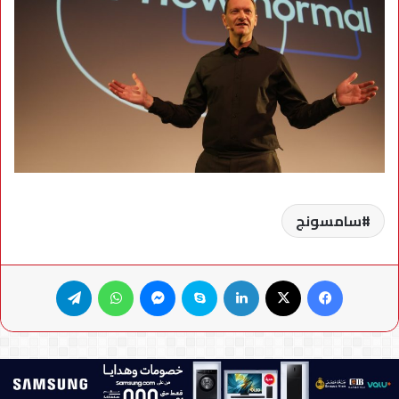
سامسونج
فيسبوك
X
لينكدإن
سكايب
ماسنجر
واتساب
تيلقرام