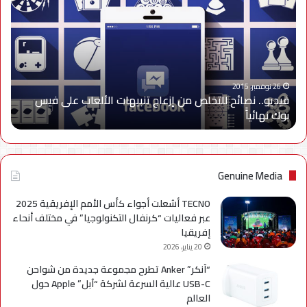
للتخلص
من
إزعاج
تنبيهات
الألعاب
على
26 نوفمبر، 2015
فيديو.. نصائح للتخلص من إزعاج تنبيهات الألعاب على فيس
فيس
بوك نهائياًَ
بوك
نهائياًَ
Genuine Media
TECNO أشعلت أجواء كأس الأمم الإفريقية 2025
عبر فعاليات “كرنفال التكنولوجيا” في مختلف أنحاء
إفريقيا
20 يناير، 2026
“آنكر” Anker تطرح مجموعة جديدة من شواحن
USB-C عالية السرعة لشركة “آبل” Apple حول
العالم