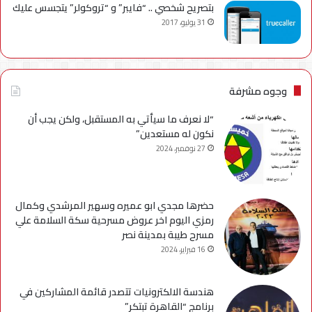
بتصريح شخصي .. “فايبر” و “تروكولر” يتجسس عليك
31 يوليو، 2017
وجوه مشرفة
“لا نعرف ما سيأتي به المستقبل، ولكن يجب أن
نكون له مستعدين”
27 نوفمبر، 2024
حضرها مجدي ابو عميره وسهير المرشدي وكمال
رمزي اليوم اخر عروض مسرحية سكة السلامة علي
مسرح طيبة بمدينة نصر
16 فبراير، 2024
هندسة الالكترونيات تتصدر قائمة المشاركين في
برنامج “القاهرة تبتكر”