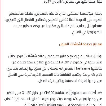
خلال مشاركتها في معرض IFA برلين 2017.
وخلال مؤتمرها الصحفي الذي أقامته بالمعرض، سلطت سامسونج
الضوء على الجودة الفائقة في التصنيع وخصائص الاتصال التي تتميز بها
منتجاتها، إلى جانب الشراكات التي مكّنتها من وضع معايير جديدة
للتكنولوجيا في العالم.
معايير جديدة لشاشات العرض
تواصل سامسونج وضع معايير جديدة في عالم شاشات العرض خلال
مشاركتها في معرضIFA 2017 خاصة مع إطلاق نسخة جديدة من
شاشتها The frame بقياس 43 بوصة والتي سبق لها إصداره بقياسي
55 و 65 بوصة. وتقدم الشاشة ذات التصميم الفريد تجربة هي الأمثل
من نوعها لغرفة المعيشة وباقي غرف المنزل.
كما أطلقت سامسونج أيضاً شاشة CHG90 من طراز Q-LED هي الأكبر
من نوعها بقياس 49 بوصة، حيث توفر تجربة لا تُقارن للاستمتاع بالألعاب
أعلى مستويات الجودة في تصنيع وابتكار الأجهزة المنزلية.