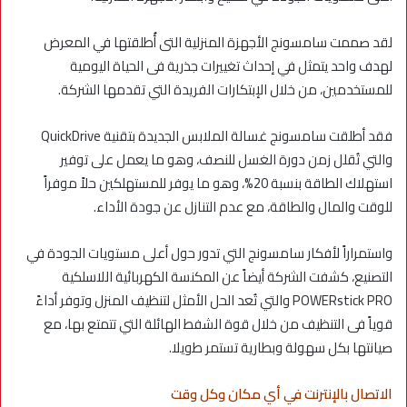
لقد صممت سامسونج الأجهزة المنزلية التى أُطلقتها في المعرض
لهدف واحد يتمثل في إحداث تغييرات جذرية فى الحياة اليومية
للمستخدمين، من خلال الإبتكارات الفريدة التي تقدمها الشركة.
فقد أطلقت سامسونج غسالة الملابس الجديدة بتقنية QuickDrive
والتي تُقلل زمن دورة الغسل للنصف، وهو ما يعمل على توفير
استهلاك الطاقة بنسبة 20%، وهو ما يوفر للمستهلكين حلاً موفراً
للوقت والمال والطاقة، مع عدم التنازل عن جودة الأداء.
واستمراراً لأفكار سامسونج التي تدور حول أعلى مستويات الجودة في
التصنيع، كشفت الشركة أيضاً عن المكنسة الكهربائية اللاسلكية
POWERstick PRO والتي تُعد الحل الأمثل لتنظيف المنزل وتوفر أداءً
قوياً فى التنظيف من خلال قوة الشفط الهائلة التي تتمتع بها، مع
صيانتها بكل سهولة وبطارية تستمر طويلا.
الاتصال بالإنترنت في أي مكان وكل وقت