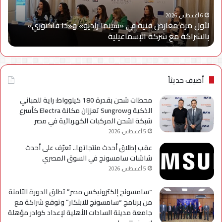
راديو»
وe
و«ذا
Cy
6 أغسطس، 2026
لأول مرة معارض فنية في «سينما راديو» و«ذا فاكتوري»
فاكتوري»
في
بالشراكة مع شركة الإسماعيلية
أح
بالشراكة
أحد
مع
حمل
شركة
للتر
الإسماعيلية
لسل
axy
أضيف حديثاً
A
محطات شحن بقدرة 180 كيلوواط: راية للمباني
الذكية وSungrow تعززان مكانة Electra كأسرع
شبكة لشحن المركبات الكهربائية في مصر
5 أغسطس، 2026
عقب إطلاق أحدث منتجاتها.. تعرّف على أحدث
شاشات سامسونج في السوق المصري
5 أغسطس، 2026
“سامسونج إلكترونيكس مصر” تطلق الدورة الثامنة
من برنامج “سامسونج للابتكار” وتوقع شراكة مع
جامعة مدينة السادات الأهلية لإعداد كوادر مؤهلة