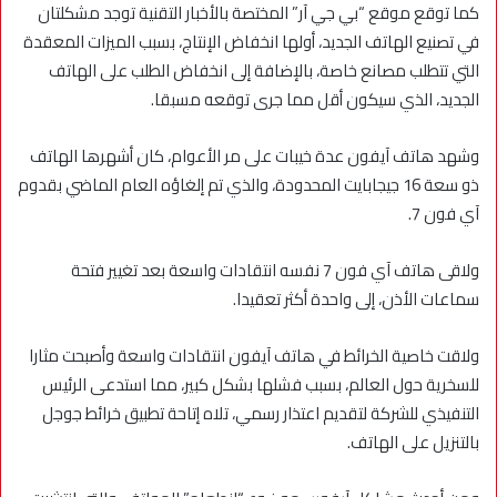
كما توقع موقع “بي جي آر” المختصة بالأخبار التقنية توجد مشكلتان
في تصنيع الهاتف الجديد، أولها انخفاض الإنتاج، بسبب الميزات المعقدة
التي تتطلب مصانع خاصة، بالإضافة إلى انخفاض الطلب على الهاتف
الجديد، الذي سيكون أقل مما جرى توقعه مسبقا.
وشهد هاتف آيفون عدة خيبات على مر الأعوام، كان أشهرها الهاتف
ذو سعة 16 جيجابايت المحدودة، والذي تم إلغاؤه العام الماضي بقدوم
آي فون 7.
ولاقى هاتف آي فون 7 نفسه انتقادات واسعة بعد تغيير فتحة
سماعات الأذن، إلى واحدة أكثر تعقيدا.
ولاقت خاصية الخرائط في هاتف آيفون انتقادات واسعة وأصبحت مثارا
للسخرية حول العالم، بسبب فشلها بشكل كبير، مما استدعى الرئيس
التنفيذي للشركة لتقديم اعتذار رسمي، تلاه إتاحة تطبيق خرائط جوجل
بالتنزيل على الهاتف.