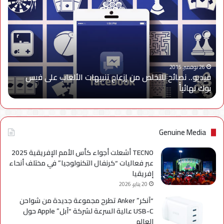
نصائح
للتخلص
من
إزعاج
تنبيهات
الألعاب
على
26 نوفمبر، 2015
فيديو.. نصائح للتخلص من إزعاج تنبيهات الألعاب على فيس
فيس
بوك نهائياًَ
بوك
نهائياًَ
Genuine Media
TECNO أشعلت أجواء كأس الأمم الإفريقية 2025
عبر فعاليات “كرنفال التكنولوجيا” في مختلف أنحاء
إفريقيا
20 يناير، 2026
“آنكر” Anker تطرح مجموعة جديدة من شواحن
USB-C عالية السرعة لشركة “آبل” Apple حول
العالم