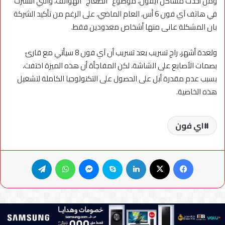
ومن أحدث مشاكل آيفون، موضوع “انطعاج” الهواتف، والتي انتشرت
في هاتف آي فون 6 أس، العام الماضي، على الرغم من تأكيد الشركة
بان المشكلة عانى منها أشخاص معدودين فقط.
ولعدة أشهر، راج تسريب بعد تسريب أن آي فون 8 سيأتي مع قارئ
بصمات الأصابع على الشاشة، لكن المفاجأة أن هذه الميزة اختفت،
بسبب عدم مقدرة أبل على الحصول على التكنولوجيا الكاملة لتشغيل
هذه الخاصية.
اي فون
فيسبوك
X
لينكدإن
سكايب
ماسنجر
واتساب
تيلقرام