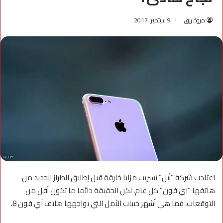
مروة رزق
9 سبتمبر، 2017
اعتادت شركة “أبل” تسريب مزايا خارقة قبل إطلاق الطراز الجديد من
هاتفها “آي فون” كل عام، لكن الحقيقة دائما ما تكون أقل من
التوقعات، فما هي أشهر خيبات الأمل التي يواجهها هاتف آي فون 8.