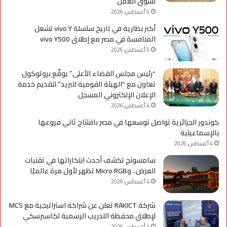
لسوق العمل
5 أغسطس، 2026
أكبر بطارية في تاريخ سلسلة vivo Y تشعل
المنافسة في مصر مع إطلاق vivo Y500
5 أغسطس، 2026
“رئيس مجلس القضاء الأعلى” يوقّع بروتوكول
تعاون مع “الهيئة القومية للبريد” لتقديم خدمة
الإعلان الإلكتروني المسجل
4 أغسطس، 2026
كوندور الجزائرية تواصل توسعها في مصر بافتتاح ثاني فروعها
بالإسماعيلية
4 أغسطس، 2026
سامسونج تكشف أحدث ابتكاراتها في تقنيات
العرض.. وMicro RGB تظهر لأول مرة عالميًا
4 أغسطس، 2026
شركة RAKICT تعلن عن شراكة استراتيجية مع MCS
لإطلاق محفظة التدريب الرسمية لكاسبرسكي
4 أغسطس، 2026