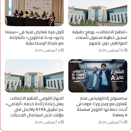
«تنظيم الاتصالات» يوضح حقيقة
لأول مرة معارض فنية في «سينما
تسجيل خطوط محمول بأسماء
راديو» و«ذا فاكتوري» بالشراكة
المواطنين دون علمهم
مع شركة الإسماعيلية
8 أغسطس، 2026
6 أغسطس، 2026
سامسونج إلكترونيكس مصر
الجهاز القومي لتنظيم الاتصالات
تتعاون مع ويجز وLege-Cy في
يعلن إعادة إتاحة خدمة «أرقامي»
أحدث حملاتها للترويج لسلسلة
عبر تطبيق My NTRA بحل فني
Galaxy A
مؤقت لحين استكمال التحديثات
6 أغسطس، 2026
6 أغسطس، 2026