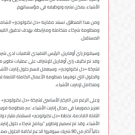
الأشياء، يمكن نشره وتوظيفه في مؤسساتهم.
ومن هذا المنطلق، تستند مقاربة «دل تكنولوجيز» الشاملة 
ومنظومة شركاء متكاملة ومترابطة، بهدف تحقيق القيمة
المستقبل.
وسيقوم راي أوفاريل، الرئيس التنفيذي للتقنيات لدى شركة «
وقد تم تكليف راي أوفاريل للإشراف على عمليات تطوير م
لشركة «دل تكنولوجيز». وسيعمل قسم حلول إنترنت الأشيا
والحلول التي توفرها منظومة الأعمال الكاملة التابعة 
ومتكامل لإنترنت الأشياء.
وعلى الرغم من التركيز الأساسي لشركة «دل تكنولوجيز» على 
تعزيز حضورها في مجال إنترنت الأشياء، عبر منظومة قو
الثلاثة القادمة، تخطط «دل تكنولوجيز» لاستثمار مليار دول
الأشياء. وقد تم تصميم وتطوير “برنامج شركاء حلول إنترنت 
حالياً أكثر من 80 شريك سيوفروا الدعم لكافة ا