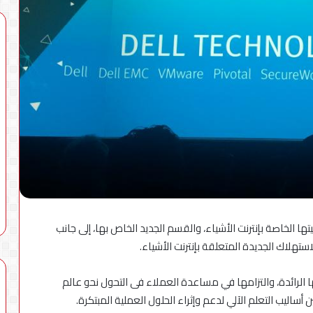
«تنظيم
الاتصالات»
يوضح
حقيقة
تسجيل
خطوط
يم الاتصالات يعلن
8 أغسطس، 2026
محمول
«أرقامي» عبر
«تنظيم الاتصالات» يوضح حقيقة
بأسماء
يق My NTRA بحل فني مؤقت لحين
تسجيل خطوط محمول بأسماء
المواطنين
المواطنين دون علمهم
دون
علمهم
ا الخاصة بإنترنت الأشياء، والقسم الجديد الخاص بها، إلى جانب
ستهلاك الجديدة المتعلقة بإنترنت الأشياء.
ا الرائدة، والتزامها في مساعدة العملاء فى التحول نحو عالم
 أساليب التعلم الآلي لدعم وإثراء الحلول العملية المبتكرة.