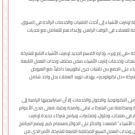
لإنترنت الأشياء إلى أحدث التقنيات والخدمات الرائدة في السوق،
 للعملاء في الوقت الراهن، وإعدادهم للتعامل مع تحديات
في إم وير»، بإدارة القسم الجديد لإنترنت الأشياء التابع للشركة.
نتجات وخدمات إنترنت الأشياء ضمن مختلف وحدات العمل التابعة
ء على الجمع بين تقنيات جرى تطويرها داخلياً، مع العروض
لشركة «دل تكنولوجيز»، بهدف تزويد العملاء بحل واحد شامل
التكنولوجيا، والحلول والخدمات، إلا أن استراتيجيتها الرامية إلى
ية ومتكاملة من الشركاء، تبقى واضحة وجلية. فعلى مدى الأعوام
ار في منتجات، وحلول، ومختبرات، وبرامج شركاء جديدة لإنترنت
الأشياء” المتعدد والحائز على الجوائز باهتمام كبير، ويضم البرنامج
لحلول ضمن وحدات العمل السبع المختلفة التابعة للشركة، الأمر الذي من