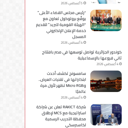
5 أغسطس، 2026
“رئيس مجلس القضاء الأعلى”
يوقّع بروتوكول تعاون مع
“الهيئة القومية للبريد” لتقديم
خدمة الإعلان الإلكتروني
المسجل
4 أغسطس، 2026
كوندور الجزائرية تواصل توسعها في مصر بافتتاح
ثاني فروعها بالإسماعيلية
4 أغسطس، 2026
سامسونج تكشف أحدث
ابتكاراتها في تقنيات العرض..
وMicro RGB تظهر لأول مرة
عالميًا
4 أغسطس، 2026
شركة RAKICT تعلن عن شراكة
استراتيجية مع MCS لإطلاق
محفظة التدريب الرسمية
لكاسبرسكي