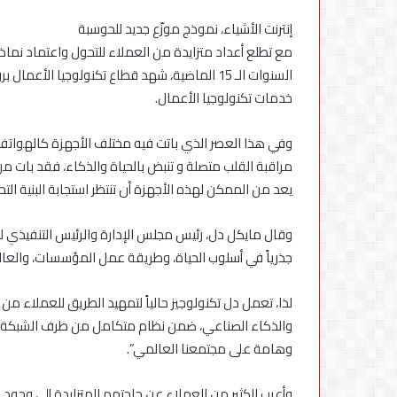
استكمال
التحديثات
إنترنت الأشياء، نموذج موزّع جديد للحوسبة
مع تطلع أعداد متزايدة من العملاء للتحول واعتماد نماذج
السنوات الـ 15 الماضية، شهد قطاع تكنولوجيا ا
خدمات تكنولوجيا الأعمال.
وفي هذا العصر الذي باتت فيه مختلف الأجهزة كالهواتف، و
مراقبة القلب متصلة و تنبض بالحياة والذكاء، فقد بات 
يعد من الممكن لهذه الأجهزة أن تنتظر استجابة البنية التح
وقال مايكل دل، رئيس مجلس الإدارة والرئيس التنفيذي لشرك
جذرياً في أسلوب الحياة، وطريقة عمل المؤسسات، والعا
لذا، تعمل دل تكنولوجيز حالياً لتمهيد الطريق للعملاء من 
والذكاء الصناعي، ضمن نظام متكامل من طرف الشبكة إلى م
وهامة على مجتمعنا العالمي”.
وأعرب الكثير من العملاء عن حاجتهم المتزايدة إلى وجود