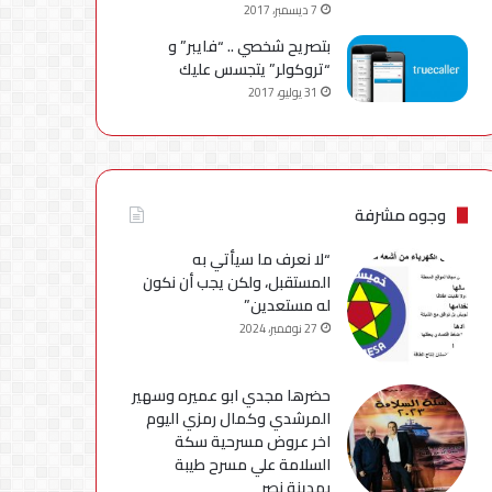
7 ديسمبر، 2017
بتصريح شخصي .. “فايبر” و
“تروكولر” يتجسس عليك
31 يوليو، 2017
وجوه مشرفة
“لا نعرف ما سيأتي به
المستقبل، ولكن يجب أن نكون
له مستعدين”
27 نوفمبر، 2024
حضرها مجدي ابو عميره وسهير
المرشدي وكمال رمزي اليوم
اخر عروض مسرحية سكة
السلامة علي مسرح طيبة
بمدينة نصر