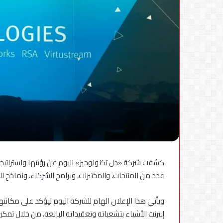
الجهاز
القومي
لتنظيم
الاتصالات
يعلن
6 أغسطس، 2026
إعادة
الجهاز القومي لتنظ
إتاحة
إعادة إتاحة خدمة 
خدمة
تطب
«أرقامي»
استكمال التحديثات
عبر
تطبيق
كشفت شركة «دل تكنولوجيز» اليوم عن رؤيتها واستراتيجيته
My
NTRA
عدد من المنتجات، والمختبرات، وبرامج الشركاء، ونماذج الا
بحل
فني
ويأتي هذا الإعلان الهام للشركة اليوم ليؤكد على مكانته
مؤقت
إنترنت الأشياء بتشعباته وتعقيداته البالغة، من خلال تمكين
لحين