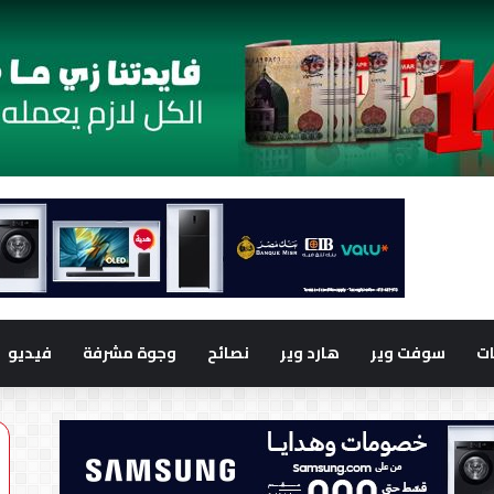
ت
سوفت وير
هارد وير
نصائح
وجوة مشرفة
فيديو