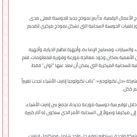
 الأعمال الرقمية، بدأ يبرز نموذج جديد للحوسبة؛ فعلى مدى
لأعمال بروز تقنيات الحوسبة السحابية التي تشكل نموذج مركزي لتقديم
السيارات، ومصابيح الإضاءة، وأجهزة تنظيم الحرارة، وأجهزة
من الأهمية بمكان وجود معالجة موزعة وفورية للمعلومات. فلم
تية للسحابية المركزية التي يمكن أن تبعد عنها “ثوان” فقط.
ة «دل تكنولوجيز»: “باتت تكنولوجيا إنترنت الأشياء تحدث تغييراً
لم ككل.
خلال توفير بنية حوسبية موزعة جديدة، تجمع بين إنترنت الأشياء،
ركزها وصولاً إلى السحابة؛ الأمر الذي ستكون له آثار كبيرة
 شركة واحدة، تستطيع توفير حل واحد شامل ومتكامل لإنترنت