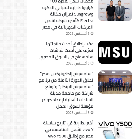
محطات شحن بقدرة 180
كيلوواط: راية للمباني الذكية
وSungrow تعززان مكانة
Electra كأسرع شبكة لشحن
المركبات الكهربائية في مصر
5 أغسطس، 2026
عقب إطلاق أحدث منتجاتها..
تعرّف على أحدث شاشات
سامسونج في السوق المصري
5 أغسطس، 2026
“سامسونج إلكترونيكس مصر”
تطلق الدورة الثامنة من برنامج
“سامسونج للابتكار” وتوقع
شراكة مع جامعة مدينة
السادات الأهلية لإعداد كوادر
مؤهلة لسوق العمل
5 أغسطس، 2026
أكبر بطارية في تاريخ سلسلة
vivo Y تشعل المنافسة في
مصر مع إطلاق vivo Y500