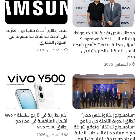
عقب إطلاق أحدث منتجاتها.. تعرّف
محطات شحن بقدرة 180 كيلوواط:
على أحدث شاشات سامسونج في
راية للمباني الذكية وSungrow
السوق المصري
تعززان مكانة Electra كأسرع شبكة
5 أغسطس، 2026
لشحن المركبات الكهربائية في
مصر
5 أغسطس، 2026
“سامسونج إلكترونيكس مصر”
أكبر بطارية في تاريخ سلسلة vivo Y
تطلق الدورة الثامنة من برنامج
تشعل المنافسة في مصر مع
“سامسونج للابتكار” وتوقع شراكة
إطلاق vivo Y500
مع جامعة مدينة السادات الأهلية
5 أغسطس، 2026
لإعداد كوادر مؤهلة لسوق العمل