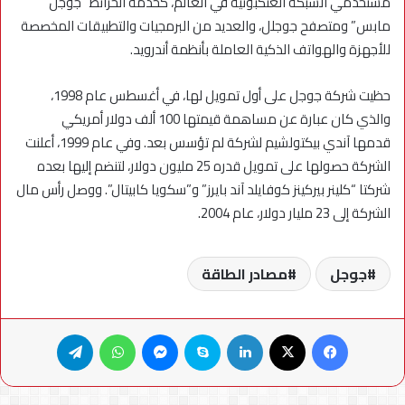
مستخدمي الشبكة العنكبوتية في العالم، كخدمة الخرائط “جوجل
مابس” ومتصفح جوجلل، والعديد من البرمجيات والتطبيقات المخصصة
للأجهزة والهواتف الذكية العاملة بأنظمة أندرويد.
حظيت شركة جوجل على أول تمويل لها، في أغسطس عام 1998،
والذي كان عبارة عن مساهمة قيمتها 100 ألف دولار أمريكي
قدمها آندي بيكتولشيم لشركة لم تؤسس بعد. وفي عام 1999، أعلنت
الشركة حصولها على تمويل قدره 25 مليون دولار، لتنضم إليها بعده
شركتا “كلينر بيركينز كوفايلد آند بايرز” و”سكويا كابيتال”. ووصل رأس مال
الشركة إلى 23 مليار دولار، عام 2004.
جوجل
مصادر الطاقة
فيسبوك
X
لينكدإن
سكايب
ماسنجر
واتساب
تيلقرام