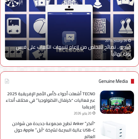
نصائح
للتخلص
من
إزعاج
تنبيهات
الألعاب
على
26 نوفمبر، 2015
فيديو.. نصائح للتخلص من إزعاج تنبيهات الألعاب على فيس
فيس
بوك نهائياًَ
بوك
نهائياًَ
Genuine Media
TECNO أشعلت أجواء كأس الأمم الإفريقية 2025
عبر فعاليات “كرنفال التكنولوجيا” في مختلف أنحاء
إفريقيا
20 يناير، 2026
“آنكر” Anker تطرح مجموعة جديدة من شواحن
USB-C عالية السرعة لشركة “آبل” Apple حول
العالم