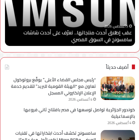
تعرّف
الد
على
الثا
أحدث
من
“
شاشات
برنا
5 أغسطس، 2026
عقب إطلاق أحدث منتجاتها.. تعرّف على أحدث شاشات
“
سامسونج
“سا
سامسونج في السوق المصري
ا
في
للاب
السوق
وتو
المصري
شرا
مع
جام
أضيف حديثاً
مدي
الس
“رئيس مجلس القضاء الأعلى” يوقّع بروتوكول
الأه
تعاون مع “الهيئة القومية للبريد” لتقديم خدمة
لإعد
الإعلان الإلكتروني المسجل
كوا
4 أغسطس، 2026
مؤه
كوندور الجزائرية تواصل توسعها في مصر بافتتاح ثاني فروعها
لس
بالإسماعيلية
الع
4 أغسطس، 2026
سامسونج تكشف أحدث ابتكاراتها في تقنيات
العرض.. وMicro RGB تظهر لأول مرة عالميًا