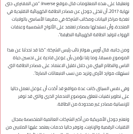
وتعليقا على هذه المعلومات قال موقع Inverse: “من المفترض، حتى
نهاية 2017، أن تتخلى جوجل عن مصادر الطاقة الكهربائية التقليدية في
تغذية مراكز البيانات ومكاتب الشركة في مقرها الأساسي بالولايات
المتحدة، وأن تستبدلها بمصادر تعتمد على الألواح الشمسية وعنفات
الهواء لتوليد الطاقة الكهربائية النظيفة”.
ومن جانبه، قال أورس هولتز نائب رئيس الشركة: “كنا قد تحدثنا عن هذا
الموضوع مسبقا، وما زلنا نؤمن بأن غوغل قادرة على تحسين حياة
الناس والنظام البيئي من خلال تقليل الاعتماد على مصادر الطاقة التي
تستهلك موارد الأرض وتزيد من نسب الانبعاثات الضارة”.
وفي نفس السياق كانت عدة مواقع قد أكدت أن غوغل تعمل حاليا
على تطوير تقنيات تتعلق بموضوع الاندماج الذري والتي قد توفر
للإنسانية مصادر غير محدودة من الطاقة.
وتعتبر جوجل الأمريكية من أكبر الشركات العالمية المتخصصة بمجال
التقنيات الرقمية والإنترنت، وتوفر حاليا خدمات يعتمد عليها الملايين من