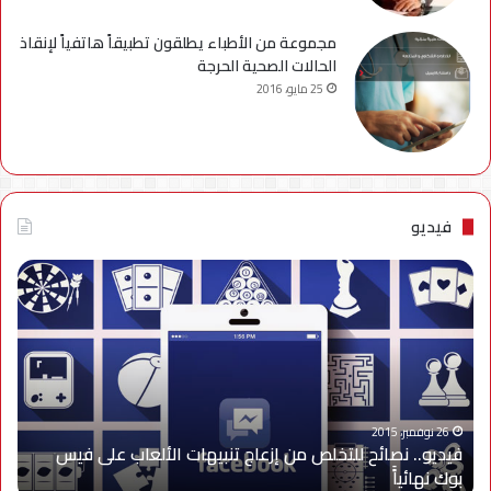
مجموعة من الأطباء يطلقون تطبيقاً هاتفياً لإنقاذ
الحالات الصحية الحرجة
25 مايو، 2016
فيديو
فيديو..
نصائح
للتخلص
من
إزعاج
تنبيهات
الألعاب
على
26 نوفمبر، 2015
فيديو.. نصائح للتخلص من إزعاج تنبيهات الألعاب على فيس
فيس
بوك نهائياًَ
بوك