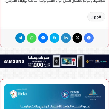
تحريكها، وتتوفر بالفعل بعض أنواع التكنولوجيا الخاصة بهؤلاء المرضى.
جهاز
فيسبوك
X
لينكدإن
سكايب
ماسنجر
واتساب
تيلقرام