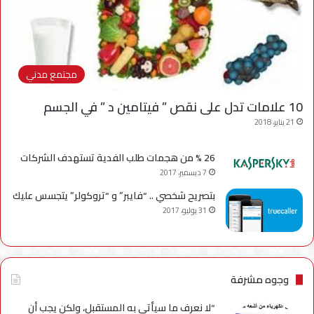
مجتمع مدني
10 علامات تدل على نقص ” فيتامين د ” في الجسم
21 يناير، 2018
26 % من هجمات طلب الفدية تستهدف الشركات
7 ديسمبر، 2017
بتصريح شخصي .. “فايبر” و “تروكولر” يتجسس عليك
31 يوليو، 2017
وجوه مشرفة
“لا نعرف ما سيأتي به المستقبل، ولكن يجب أن