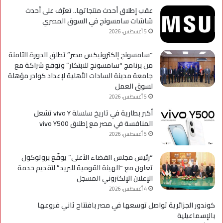
مؤ
عقب إطلاق أحدث منتجاتها.. تعرّف على أحدث
لحي
شاشات سامسونج في السوق المصري
است
5 أغسطس، 2026
التح
“سامسونج إلكترونيكس مصر” تطلق الدورة الثامنة
من برنامج “سامسونج للابتكار” وتوقع شراكة مع
جامعة مدينة السادات الأهلية لإعداد كوادر مؤهلة
لسوق العمل
5 أغسطس، 2026
أكبر بطارية في تاريخ سلسلة vivo Y تشعل
المنافسة في مصر مع إطلاق vivo Y500
5 أغسطس، 2026
“رئيس مجلس القضاء الأعلى” يوقّع بروتوكول
تعاون مع “الهيئة القومية للبريد” لتقديم خدمة
الإعلان الإلكتروني المسجل
4 أغسطس، 2026
كوندور الجزائرية تواصل توسعها في مصر بافتتاح ثاني فروعها
بالإسماعيلية