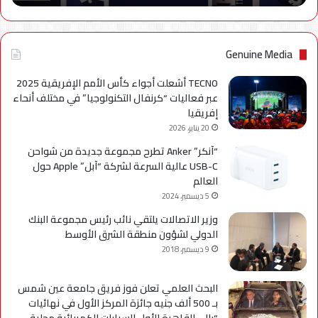
نهائياًَ
Genuine Media
TECNO أشعلت أجواء كأس الأمم الإفريقية 2025
عبر فعاليات “كرنفال التكنولوجيا” في مختلف أنحاء
إفريقيا
20 يناير، 2026
“آنكر” Anker تطرح مجموعة جديدة من شواحن
USB-C عالية السرعة لشركة “آبل” Apple حول
العالم
5 ديسمبر، 2024
وزير الاتصالات يلتقي نائب رئيس مجموعة البنك
الدولي لشؤون منطقة الشرق الأوسط
9 ديسمبر، 2018
البحث العلمي تعلن فوز فريق جامعة عين شمس
بـ 500 ألف جنيه جائزة المركز الأول في نهائيات
“رالي القاهرة الأول للسيارات الكهربائية محلية