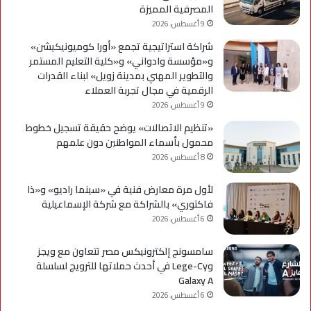
المصرفية المميزة
9 أغسطس، 2026
شراكة استراتيجية تجمع «أورا كوميونيكيشن»
و«مؤسسة وادواني» و«كلية التعليم المستمر
والتطوير المهني بمدينة زويل» لبناء القدرات
الرقمية في مجال تجربة العملاء
9 أغسطس، 2026
«تنظيم الاتصالات» يوضح حقيقة تسجيل خطوط
محمول بأسماء المواطنين دون علمهم
8 أغسطس، 2026
لأول مرة معارض فنية في «سينما راديو» و«ذا
فاكتوري» بالشراكة مع شركة الإسماعيلية
6 أغسطس، 2026
سامسونج إلكترونيكس مصر تتعاون مع ويجز
وLege-Cy في أحدث حملاتها للترويج لسلسلة
Galaxy A
6 أغسطس، 2026