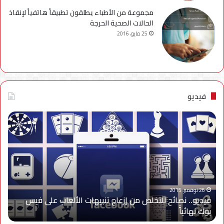
مجموعة من الأطباء يطلقون تطبيقاً هاتفياً لإنقاذ
الحالات الصحية الحرجة
25 مايو، 2016
فيديو
فيديو..
نصائح
للتخلص
من
إزعاج
تنبيهات
الألعاب
على
26 نوفمبر، 2015
فيديو.. نصائح للتخلص من إزعاج تنبيهات الألعاب على فيس
فيس
بوك نهائياًَ
بوك
نهائياًَ