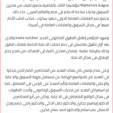
Marketers league مؤتمرها الثالث بالقاهرة بحضور لفيف من مديرى
التسويق وخبراء صناعة الاعلام فى مصر والعالم العربى ، جاء ذلك
بحضور خبير العلاقات العامة الدولى ديفيد سكوت ، صاحب الكتب الأكثر
مبيعا فى مجال التسويق والعلاقات العامة فى أمريكا .
وشهد المؤتمر إطلاق التطبيق الالكترونى الجديد insite outdoor والذي
يعد أول تطبيق متخصص فى حصر حملات الدعاية الخاصة بلافتات الطرق
وذلك بطريقة علمية ، وتمكن متخذى القرار فى الشركات من تقدير حجم
الإنفاق فى مجال الدعاية .
وعلى مدار يومين كان هناك العديد من المحاضرين الكبار الذين تحدثوا
فى العديد من المواضيع الهامة عن مستقبل مهنة التسويق والدعاية
والإعلان والعلاقات العامة وتأثير الميديا على الوعى فى المجتمع ، كما
تم استعراض العديد من تحديات التسويق الإلكترونى وأحدث التطورات
فى مجال الواقع الافتراضى فى الدعاية , وكان من أبرز المحاضرين
الدكتور إبراهيم حجازى والدكتور جلال الذكى والدكتور رامى خضير ورجل
الاعمال عمر اسلام والدكتور احمد صلاح فكرى .