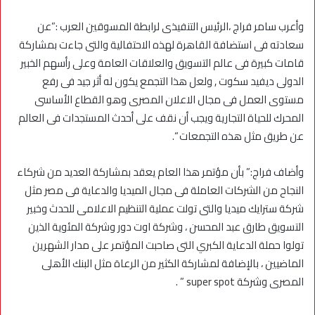
وأعرب سامر فراج ،الرئيس التنفيذى لرابطة المسوقين العرب :”عن
سعادته فى استضافة القاهرة لهذه الاحتفالية والتى جاءت بمشاركة
قامات كبيرة فى عالم التسويق والعلاقات العامة وعلى رأسهم الخبير
الدولى ديفيد سكوت , ولعل هذا التجمع يكون له أثر جيد فى رفع
مستوى العمل فى مجال الاعلان المصرى وهو القطاع الأساسى
المحرك للحياة التجارية ويجب أن نقف على أحدث المستجدات فى العالم
عن طريق مثل هذه التجمعات “.
وأضاف فراج:” بأن مؤتمر هذا العام يعقد بمشاركة العديد من شركاء
النجاح من الشركات العاملة فى مجال الميديا والدعاية فى مصر مثل
شركة سترايك ميديا والتى تولت عملية التنظيم الاعلامى للحدث وخبير
التسويق طارق عبد المحسن ، وشركة اوت دور وشركة المئوية الذين
تولوا حملة الدعاية الكبري التى صاحبت المؤتمر على مدار الشهرين
الماضيين ، بالإضافة لمشاركة الكثير من الرعاة مثل البنك الأهلى
المصرى وشركة super spot ” .