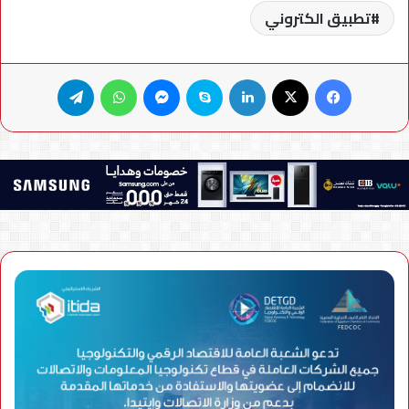
تطبيق الكتروني
فيسبوك
X
لينكدإن
سكايب
ماسنجر
واتساب
تيلقرام