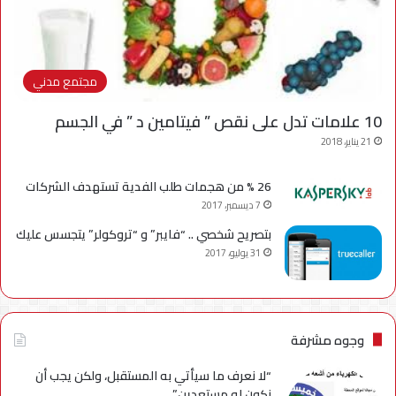
مجتمع مدني
10 علامات تدل على نقص ” فيتامين د ” في الجسم
21 يناير، 2018
26 % من هجمات طلب الفدية تستهدف الشركات
7 ديسمبر، 2017
بتصريح شخصي .. “فايبر” و “تروكولر” يتجسس عليك
31 يوليو، 2017
وجوه مشرفة
“لا نعرف ما سيأتي به المستقبل، ولكن يجب أن
نكون له مستعدين”