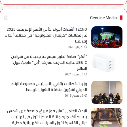
Genuine Media
TECNO أشعلت أجواء كأس الأمم الإفريقية 2025
عبر فعاليات “كرنفال التكنولوجيا” في مختلف أنحاء
إفريقيا
20 يناير، 2026
“آنكر” Anker تطرح مجموعة جديدة من شواحن
USB-C عالية السرعة لشركة “آبل” Apple حول
العالم
5 ديسمبر، 2024
وزير الاتصالات يلتقي نائب رئيس مجموعة البنك
الدولي لشؤون منطقة الشرق الأوسط
9 ديسمبر، 2018
البحث العلمي تعلن فوز فريق جامعة عين شمس
بـ 500 ألف جنيه جائزة المركز الأول في نهائيات
“رالي القاهرة الأول للسيارات الكهربائية محلية