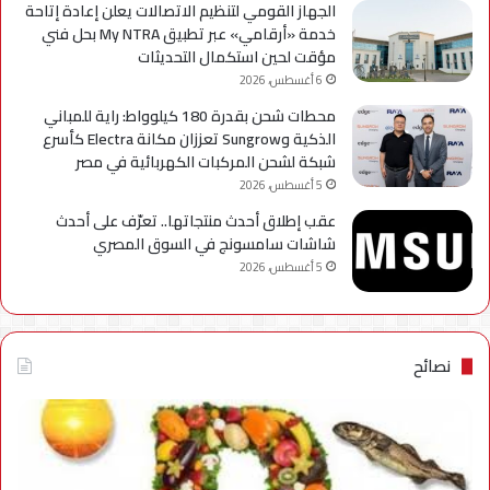
الجهاز القومي لتنظيم الاتصالات يعلن إعادة إتاحة
خدمة «أرقامي» عبر تطبيق My NTRA بحل فني
مؤقت لحين استكمال التحديثات
6 أغسطس، 2026
محطات شحن بقدرة 180 كيلوواط: راية للمباني
الذكية وSungrow تعززان مكانة Electra كأسرع
شبكة لشحن المركبات الكهربائية في مصر
5 أغسطس، 2026
عقب إطلاق أحدث منتجاتها.. تعرّف على أحدث
شاشات سامسونج في السوق المصري
5 أغسطس، 2026
نصائح