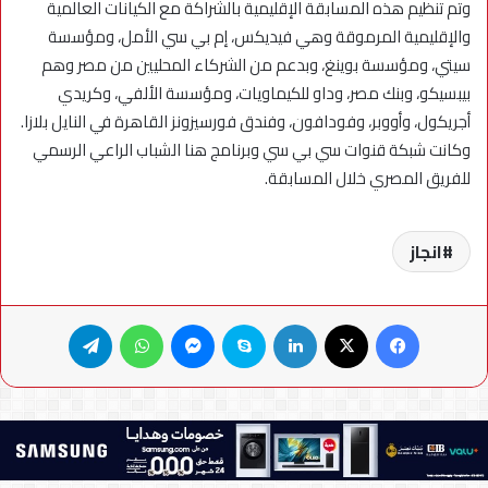
وتم تنظيم هذه المسابقة الإقليمية بالشراكة مع الكيانات العالمية
والإقليمية المرموقة وهي فيديكس، إم بي سي الأمل، ومؤسسة
سيتي، ومؤسسة بوينغ، وبدعم من الشركاء المحليين من مصر وهم
بيبسيكو، وبنك مصر، وداو للكيماويات، ومؤسسة الألفي، وكريدي
أجريكول، وأووبر، وفودافون، وفندق فورسيزونز القاهرة في النايل بلازا.
وكانت شبكة قنوات سي بي سي وبرنامج هنا الشباب الراعي الرسمي
للفريق المصري خلال المسابقة.
انجاز
فيسبوك
X
لينكدإن
سكايب
ماسنجر
واتساب
تيلقرام