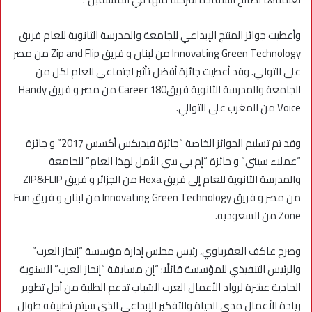
وأعطيت جوائز المنتج الإبداعي للجامعة والمدرسة الثانوية للعام فريق
Innovating Green Technology من لبنان و فريق Zip and Flip من مصر
على التوالي. وقد أعطيت جائزة أفضل تأثير اجتماعي للعام لكل من
الجامعة والمدرسة الثانوية فريقCareer 180 من مصر و فريق Handy
Voice من المغرب على التوالي.
وقد تم تسليم الجوائز الخاصة “جائزة فيديكس أكسس 2017” و جائزة
“عملاء سيتي” و جائزة “إم بي سي الأمل لهذا العام” للجامعة
والمدرسة الثانوية للعام إلى فريق Hexa من الجزائر و فريق ZIP&FLIP
من مصر و فريق Innovating Green Technology من لبنان و فريق Fun
Zone من السعوديه.
وصرح عاكف العقرباوي، رئيس مجلس إدارة مؤسسة “إنجاز العرب”
والرئيس التنفيذي للمؤسسة قائلًا: “إن مسابقة “إنجاز العرب” السنوية
الحادية عشرة لرواد الأعمال العرب الشباب تدعم الطلبة من أجل تطوير
ريادة الأعمال مدى الحياة والتفكير الإبداعي الذي سيتم تطبيقه طوال