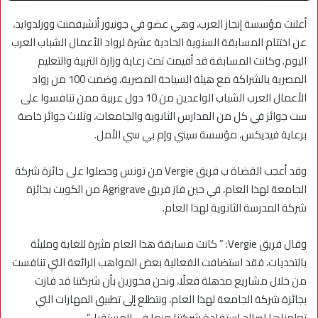
أعلنت مؤسسة إنجاز العرب، وهي عضو في جونيور أتشيفمنت وورلدوايد،
عن اختتام المسابقة السنوية الحادية عشرة لرواد الأعمال الشباب العرب
اليوم. وكانت المسابقة قد أقيمت تحت رعاية وزارة التربية والتعليم
المصرية بالشراكة مع هيئة السياحة المصرية، وضمت 100 من رواد
الأعمال العرب الشباب الواعدين من 10 دول عربية ممن تنافسوا على
ست جوائز في كل من المدارس الثانوية والجامعات، وثلاث جوائز خاصة
برعاية فيديكس، مؤسسة سيتي وإم بي سي الأمل.
وقد أعجب القضاة ب فريق Vergie من تونس وحصلوا على جائزة شركة
الجامعة لهذا العام، في حين فاز فريق Agrigrave من الكويت بجائزة
شركة المدرسة الثانوية لهذا العام.
وقال فريق Vergie: ” كانت مسابقة هذا العام مثيرة للغاية ومليئة
بالتحديات، فقد استضافت الفعالية بعض المواهب الرائعة التي تنافست
من خلال مشاريع مذهلة فعلًا، ونحن فخورين بأن شركتنا قد فازت
بجائزة شركة الجامعة لهذا العام، ونتطلع إلى تطبيق المهارات التي
تعلمناها لصالح استفادة شركتنا منها في المستقبل”.