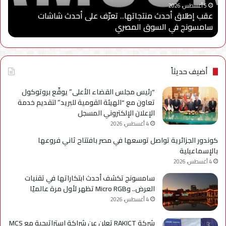
“
شاشات
برنا
5 أغسطس، 2026
عقب إطلاق أحدث منتجاتها.. تعرّف على أحدث شاشات
“
سامسونج
“سا
سامسونج في السوق المصري
ا
في
للاب
السوق
وتو
المصري
شرا
مع
جام
أضيف حديثاً
مدي
الس
“رئيس مجلس القضاء الأعلى” يوقّع بروتوكول
الأه
تعاون مع “الهيئة القومية للبريد” لتقديم خدمة
لإعد
الإعلان الإلكتروني المسجل
كوا
4 أغسطس، 2026
مؤه
كوندور الجزائرية تواصل توسعها في مصر بافتتاح ثاني فروعها
لس
بالإسماعيلية
الع
4 أغسطس، 2026
سامسونج تكشف أحدث ابتكاراتها في تقنيات
العرض.. وMicro RGB تظهر لأول مرة عالميًا
4 أغسطس، 2026
شركة RAKICT تعلن عن شراكة استراتيجية مع MCS