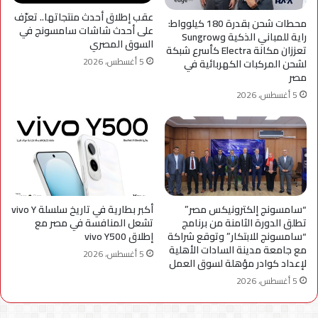
عقب إطلاق أحدث منتجاتها.. تعرّف
محطات شحن بقدرة 180 كيلوواط:
على أحدث شاشات سامسونج في
راية للمباني الذكية وSungrow
السوق المصري
تعززان مكانة Electra كأسرع شبكة
5 أغسطس، 2026
لشحن المركبات الكهربائية في
مصر
5 أغسطس، 2026
“سامسونج إلكترونيكس مصر”
أكبر بطارية في تاريخ سلسلة vivo Y
تطلق الدورة الثامنة من برنامج
تشعل المنافسة في مصر مع
“سامسونج للابتكار” وتوقع شراكة
إطلاق vivo Y500
مع جامعة مدينة السادات الأهلية
5 أغسطس، 2026
لإعداد كوادر مؤهلة لسوق العمل
5 أغسطس، 2026