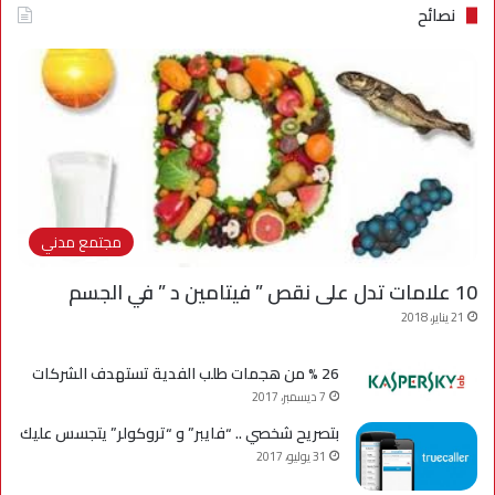
نصائح
مجتمع مدني
10 علامات تدل على نقص ” فيتامين د ” في الجسم
21 يناير، 2018
26 % من هجمات طلب الفدية تستهدف الشركات
7 ديسمبر، 2017
بتصريح شخصي .. “فايبر” و “تروكولر” يتجسس عليك
31 يوليو، 2017