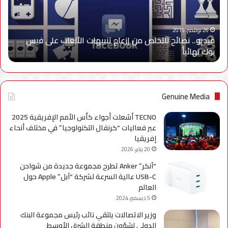
تنبيهات
الألعاب
على
26 نوفمبر، 2015
فيديو.. نصائح للتخلص من إزعاج تنبيهات الألعاب على فيس
فيس
بوك نهائياًَ
بوك
نهائياًَ
Genuine Media
TECNO أشعلت أجواء كأس الأمم الإفريقية 2025
عبر فعاليات “كرنفال التكنولوجيا” في مختلف أنحاء
إفريقيا
20 يناير، 2026
“آنكر” Anker تطرح مجموعة جديدة من شواحن
USB-C عالية السرعة لشركة “آبل” Apple حول
العالم
5 ديسمبر، 2024
وزير الاتصالات يلتقي نائب رئيس مجموعة البنك
الدولي لشؤون منطقة الشرق الأوسط