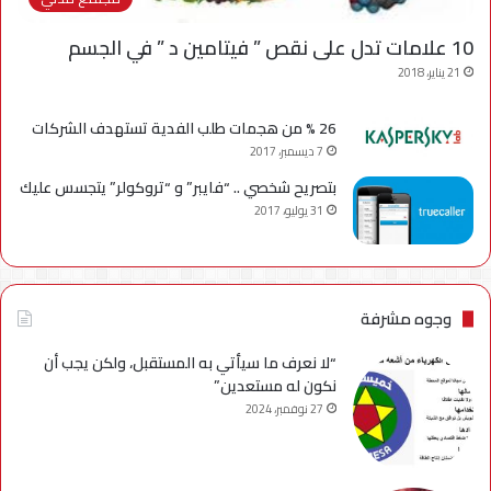
10 علامات تدل على نقص ” فيتامين د ” في الجسم
21 يناير، 2018
26 % من هجمات طلب الفدية تستهدف الشركات
7 ديسمبر، 2017
بتصريح شخصي .. “فايبر” و “تروكولر” يتجسس عليك
31 يوليو، 2017
وجوه مشرفة
“لا نعرف ما سيأتي به المستقبل، ولكن يجب أن
نكون له مستعدين”
27 نوفمبر، 2024