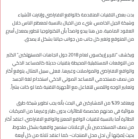
بدت بعض التقنيات المتقدمة كالواقع الافتراضي وإنترنت الأشياء
وشبكة الجيل الخامس، شيء من الخيال بالنسبة لمعظم الناس خلال
العقود الماضية، من هنا يبدو واضحاً بأن التكنولوجيا تتطور بمعدل أسرع
من المتوقع وتغير كل جانب من جوانب حياتنا بشكل لا يصدق.
ويكشف “تقرير إريكسون لعام 2018 حول اتجاهات المستهلكين” الكثير
من التوقعات المستقبلية المحيطة بتقنيات حديثة كالمساعد الذكي
والواقع الافتراضي والمواصلات وغيرها. فعلى سبيل المثال، يتوقع أكثر
من نصف مستخدمي المساعد الصوتي الذكي استخدام لغة الجسد
وتعابير الوجه واللمس للتفاعل مع الأجهزة التقنية كما لو كانت بشراً.
ويعتقد 39% من المشاركين في البحث بأنه يجب تطوير شبكة طرق
هوائية في مدنهم مخصصة للطائرات بدون طيار وغيرها من المركبات
الطائرة أما بالنسبة لتقنيات الواقع المعزز والواقع الافتراضي، اعتقد أكثر
من نصف المستخدمين بأن الإعلانات ستصبح واقعية بشكل ملحوظ،
بحيث يُمكِنها أن تحل محل المنتجات- كما اعتقد ثلاثة من كل أربعة