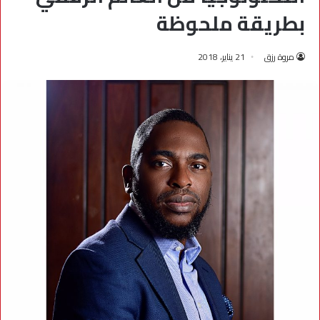
بطريقة ملحوظة
مروة رزق
21 يناير، 2018