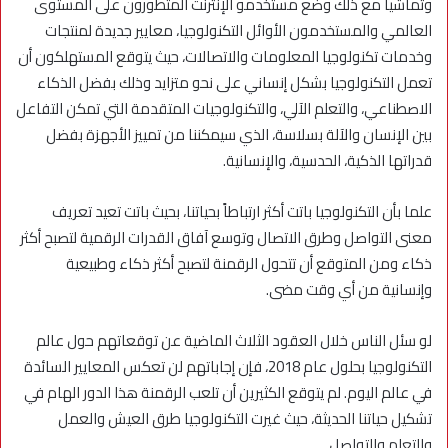
وتماشيا مع ذلك وضع مستخدمو الإنترنت المتطورون على المستوى
العالمي والمستخدمون الأوائل التكنولوجيا، معايير جديدة لمنتجات
وخدمات تكنولوجيا المعلومات والاتصالات، حيث يتوقع المستهلكون أن
تعمل التكنولوجيا بشكل إنساني على نحو متزايد وذلك بفضل الذكاء
الاصطناعي، والتعلم الآلي، والتكنولوجيات المتقدمة التي تمكن التفاعل
بين الإنسان والآلة بسلاسة، الذي سيمكننا من تمييز الأجهزة بفضل
قدراتها الذكية، الحدسية، والإنسانية.
علما بأن التكنولوجيا باتت أكثر ارتباطاً بحياتنا، بحيث باتت تعيد تعريف
معنى التواصل وطرق الاتصال وتوسع آفاق القدرات الرقمية لتصبح أكثر
ذكاء ومن المتوقع أن تتحول الرقمنة لتصبح أكثر ذكاء وطبيعية
وإنسانية من أي وقت مضى.
لو سئل الناس خلال العقود الثلاث الماضية عن توقعاتهم حول عالم
التكنولوجيا بحلول عام 2018، فإن إجاباتهم لن تعكس المعايير السائدة
في عالم اليوم. لم يتوقع الكثيرين أن تلعب الرقمنة هذا الدور الهام في
تشكيل حياتنا الحديثة، حيث غيرت التكنولوجيا طرق العيش والعمل
والتعلم والتواصل.