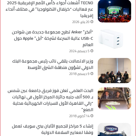
TECNO أشعلت أجواء كأس الأمم الإفريقية 2025
عبر فعاليات “كرنفال التكنولوجيا” في مختلف أنحاء
إفريقيا
20 يناير، 2026
“آنكر” Anker تطرح مجموعة جديدة من شواحن
USB-C عالية السرعة لشركة “آبل” Apple حول
العالم
5 ديسمبر، 2024
وزير الاتصالات يلتقي نائب رئيس مجموعة البنك
الدولي لشؤون منطقة الشرق الأوسط
9 ديسمبر، 2018
البحث العلمي تعلن فوز فريق جامعة عين شمس
بـ 500 ألف جنيه جائزة المركز الأول في نهائيات
“رالي القاهرة الأول للسيارات الكهربائية محلية
الصنع”
14 أكتوبر، 2018
إنشاء 5 مراكز لتجميع الألبان ببني سويف تعمل
وفقا لمعايير السلامة الدولية