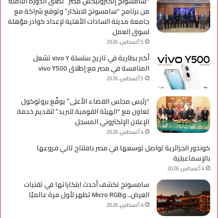
“سامسونج إلكترونيكس مصر” تطلق الدورة الثامنة
من برنامج “سامسونج للابتكار” وتوقع شراكة مع
جامعة مدينة السادات الأهلية لإعداد كوادر مؤهلة
لسوق العمل
5 أغسطس، 2026
أكبر بطارية في تاريخ سلسلة vivo Y تشعل
المنافسة في مصر مع إطلاق vivo Y500
5 أغسطس، 2026
“رئيس مجلس القضاء الأعلى” يوقّع بروتوكول
تعاون مع “الهيئة القومية للبريد” لتقديم خدمة
الإعلان الإلكتروني المسجل
4 أغسطس، 2026
كوندور الجزائرية تواصل توسعها في مصر بافتتاح ثاني فروعها
بالإسماعيلية
4 أغسطس، 2026
سامسونج تكشف أحدث ابتكاراتها في تقنيات
العرض.. وMicro RGB تظهر لأول مرة عالميًا
4 أغسطس، 2026