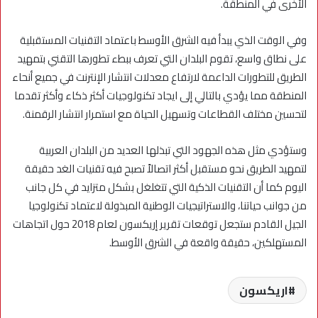
الأخرى في المنطقة.
وفي الوقت الذي يبدأ فيه الشرق الأوسط باعتماد التقنيات المستقبلية
على نطاق واسع، تقوم البلدان التي تعرف ببطء تطورها التقني بتمهيد
الطريق للتطورات الداعمة لارتفاع معدلات انتشار الإنترنت في جميع أنحاء
المنطقة مما يؤدي بالتالي إلى ايجاد تكنولوجيات أكثر ذكاء وأكثر تقدما
لتحسين مختلف القطاعات وتسهيل الحياة مع استمرار انتشار الرقمنة.
وستؤدي مثل هذه الجهود التي تبذلها العديد من البلدان العربية
لتمهيد الطريق نحو مستقبل أكثر اتصالاً تصبح فيه تقنيات الغد حقيقة
اليوم كما أن التقنيات الذكية التي تتغلغل بشكل متزايد في كل جانب
من جوانب حياتنا، والاستراتيجيات الوطنية المبذولة لاعتماد تكنولوجيا
الجيل القادم ستجعل توقعات تقرير إريكسون لعام 2018 حول اتجاهات
المستهلكين، حقيقة واقعة في الشرق الأوسط.
اريكسون