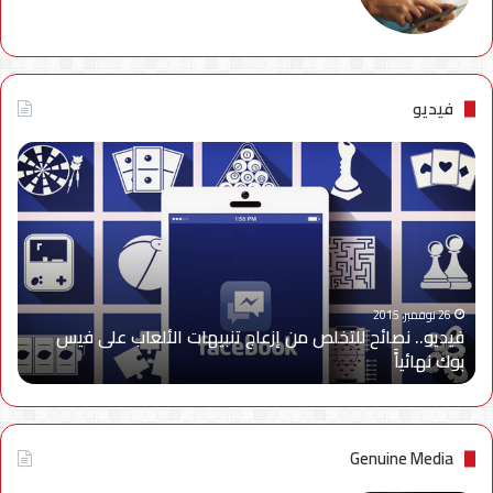
فيديو
فيديو..
نصائح
للتخلص
من
إزعاج
تنبيهات
الألعاب
على
26 نوفمبر، 2015
فيديو.. نصائح للتخلص من إزعاج تنبيهات الألعاب على فيس
فيس
بوك نهائياًَ
بوك
نهائياًَ
Genuine Media