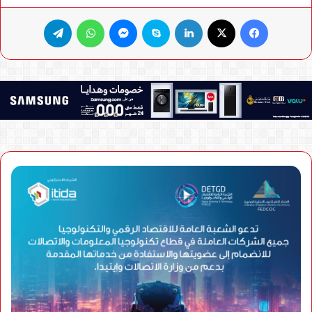
فيسبوك
X
لينكدإن
سكايب
ماسنجر
واتساب
تيلقرام