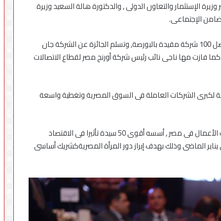
وزيرة الإستثمار والتعاون الدولى , والدكتورة هالة السعيد وزيرة
لتضامن الإجتماعى.
وتم الاعلان عن فوز شركة أورنج مصرللاتصالات بجائزة أفضل 100 شركة مقيدة بالبورصة, وتسلم الجائزة عن الشركة جان
كما فازت مها ناجى نائب رئيس شركة أورنج مصر لقطاع الاتصالات
 مشاركة أكثر من 500 قيادة تنفيذية لكبرى الشركات العاملة فى السوق المصرية وتغطية واسعة
هذا ويعد ” منتدى الخمسين ” هو أول شبكة تضم سيدات الأعمال فى مصر , أسسه أقوى 50 سيدة تأثيرا فى الاقتصاد
ناير الماضى وذلك بهدف إبراز دور المرأة المصريةكشريك أساسى