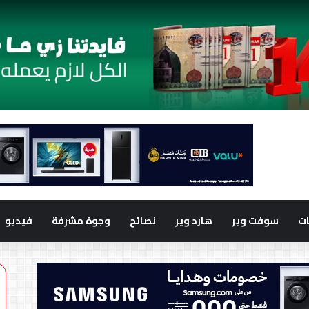
ت
سوفت وير
هارد وير
نصائح
وجوة مشرفة
فيديو