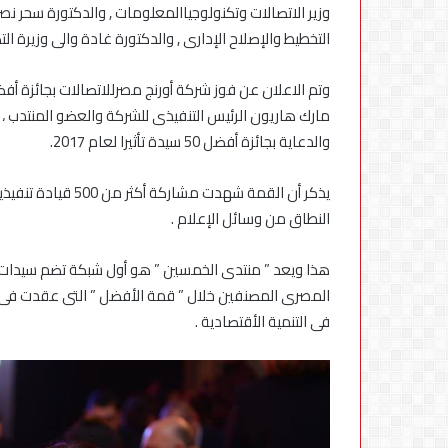
في
وزير الاتصالات وتكنولوجياالمعلومات , والدكتورة سحر نصر 
مصر
التخطيط والإصلاح الإدارى , والدكتورة غادة والى وزيرة ا
مارك هاريون الرئيس التنفيذى للشركة والعضو المنتدب ، 
والدعاية بجائزة أفضل 50 سيدة تأثيرا لعام 2017.
يذكر أن القمة شهدت
النطاق من وسائل الإعلام .
المصرى المصنفين خلال ” قمة الأفضل ” التى عقدت فى ي
فى التنمية الأقتصادية .