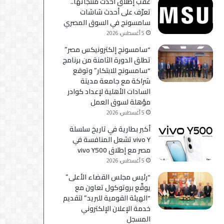
عقب إطلاق أحدث منتجاتها..
استكمال
تعرّف على أحدث شاشات
التحديثات
سامسونج في السوق المصري
5 أغسطس، 2026
“سامسونج إلكترونيكس مصر”
تطلق الدورة الثامنة من برنامج
“سامسونج للابتكار” وتوقع
شراكة مع جامعة مدينة
السادات الأهلية لإعداد كوادر
مؤهلة لسوق العمل
5 أغسطس، 2026
أكبر بطارية في تاريخ سلسلة
vivo Y تشعل المنافسة في
مصر مع إطلاق vivo Y500
5 أغسطس، 2026
“رئيس مجلس القضاء الأعلى”
يوقّع بروتوكول تعاون مع
“الهيئة القومية للبريد” لتقديم
خدمة الإعلان الإلكتروني
المسجل