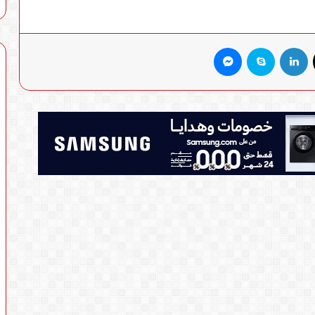
X
لينكدإن
سكايب
ماسنجر