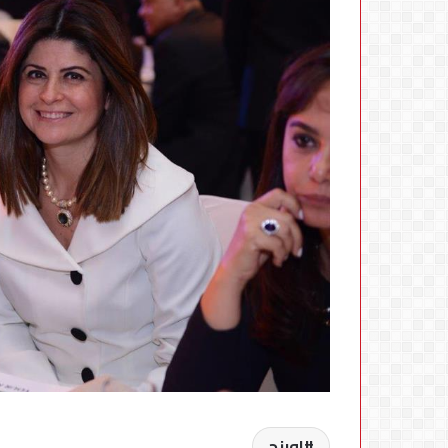
اورنج