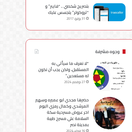
بتصريح شخصي .. “فايبر” و
“تروكولر” يتجسس عليك
31 يوليو، 2017
وجوه مشرفة
“لا نعرف ما سيأتي به
المستقبل، ولكن يجب أن نكون
له مستعدين”
27 نوفمبر، 2024
حضرها مجدي ابو عميره وسهير
المرشدي وكمال رمزي اليوم
اخر عروض مسرحية سكة
السلامة علي مسرح طيبة
بمدينة نصر
16 فبراير، 2024