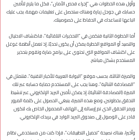
وأول هذه الخطوات هي “إجراء فحص الأمان”، فكل ما يلزم لتأمين
حسابك في جوجل زيارة وهناك ستحصل على تعليمات مهمة، يجب عليك
اتباعها لتساعدك في الحفاظ على خصوصيتك.
أما الخطوة الثانية فتكمن في “التحذيرات التلقائية”، فاكتشاف الاحتيال
والتصيد أو المواقع الخطرة يمكن أن يكون تحديًا، إذ تعمل أنظمة غوغل
على اكتشاف المواقع التي تحتوي على برامج ضارة وتقوم بتحذير
المستخدم بشكل مباشر.
والميزة الثالثة، بحسب موقع “البوابة العربية للأخبار التقنية”، فتتمثل في
“المصادقة الثنائية”، وهنا يجب على المستخدم حماية حسابه عبر تلك
الميزة (المصادقة الثنائية)، إذ يمكن تأمين البريد الإلكتروني عبر تنشيط
التحقق بخطوتين، ومع هذه الميزة، ينبغي الحصول على كلمة المرور
ورمز التحقق الذي تم إرساله إلى الهاتف المحمول الخاص بك لتكون
قادر على الوصول إلى صندوق البريد الوارد في بريدك الإلكتروني.
وأخيرا، هناك نصيحة “تحميل التطبيقات”، فإذا كنت من مستخدمي نظام