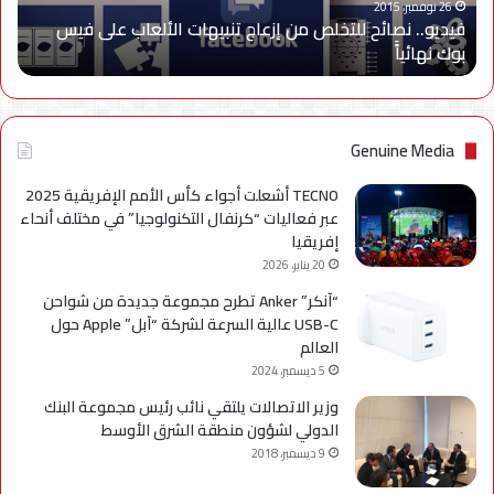
على
26 نوفمبر، 2015
فيديو.. نصائح للتخلص من إزعاج تنبيهات الألعاب على فيس
فيس
بوك نهائياًَ
بوك
نهائياًَ
Genuine Media
TECNO أشعلت أجواء كأس الأمم الإفريقية 2025
عبر فعاليات “كرنفال التكنولوجيا” في مختلف أنحاء
إفريقيا
20 يناير، 2026
“آنكر” Anker تطرح مجموعة جديدة من شواحن
USB-C عالية السرعة لشركة “آبل” Apple حول
العالم
5 ديسمبر، 2024
وزير الاتصالات يلتقي نائب رئيس مجموعة البنك
الدولي لشؤون منطقة الشرق الأوسط
9 ديسمبر، 2018