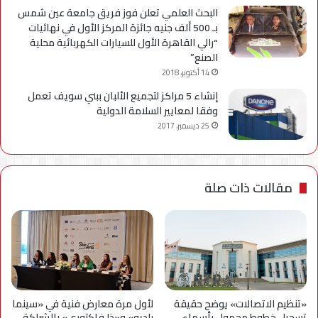
البحث العلمي تعلن فوز فريق جامعة عين شمس
بـ 500 ألف جنيه جائزة المركز الأول في نهائيات
“رالي القاهرة الأول للسيارات الكهربائية محلية
الصنع”
14 أكتوبر، 2018
إنشاء 5 مراكز لتجميع الألبان ببني سويف تعمل
وفقا لمعايير السلامة الدولية
25 ديسمبر، 2017
مقالات ذات صلة
«تنظيم الاتصالات» يوضح حقيقة
لأول مرة معارض فنية في «سينما
تسجيل خطوط محمول بأسماء
راديو» و«ذا فاكتوري» بالشراكة