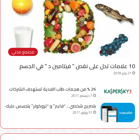
مجتمع مدني
10 علامات تدل على نقص ” فيتامين د ” في الجسم
21 يناير، 2018
26 % من هجمات طلب الفدية تستهدف الشركات
7 ديسمبر، 2017
بتصريح شخصي .. “فايبر” و “تروكولر” يتجسس عليك
31 يوليو، 2017