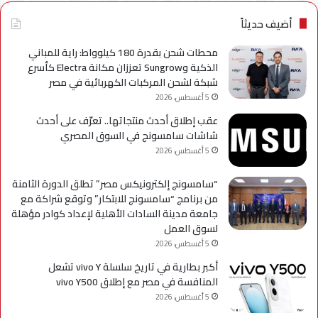
الإسماعيلية
لسل
axy
أضيف حديثاً
A
محطات شحن بقدرة 180 كيلوواط: راية للمباني
الذكية وSungrow تعززان مكانة Electra كأسرع
شبكة لشحن المركبات الكهربائية في مصر
5 أغسطس، 2026
عقب إطلاق أحدث منتجاتها.. تعرّف على أحدث
شاشات سامسونج في السوق المصري
5 أغسطس، 2026
“سامسونج إلكترونيكس مصر” تطلق الدورة الثامنة
من برنامج “سامسونج للابتكار” وتوقع شراكة مع
جامعة مدينة السادات الأهلية لإعداد كوادر مؤهلة
لسوق العمل
5 أغسطس، 2026
أكبر بطارية في تاريخ سلسلة vivo Y تشعل
المنافسة في مصر مع إطلاق vivo Y500
5 أغسطس، 2026