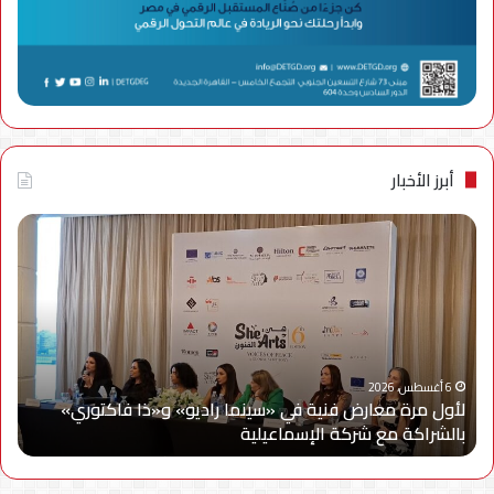
أبرز الأخبار
لأول
سام
مرة
إلك
معارض
مصر
فنية
تتع
في
مع
«سينما
ويج
راديو»
وe
و«ذا
Cy
6 أغسطس، 2026
لأول مرة معارض فنية في «سينما راديو» و«ذا فاكتوري»
فاكتوري»
في
بالشراكة مع شركة الإسماعيلية
أح
بالشراكة
أحد
مع
حمل
شركة
للتر