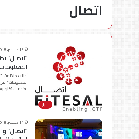
اتصال
13 ديسمبر، 2018
“اتصال” تطل
المعلومات “eExport” بالتعاون مع “اي
أعلنت منظمة اتص
المعلومات” عن إ
وخدمات تكنولوج
أخبار
11 ديسمبر، 2018
“اتصال” و”