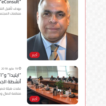
“eConsult”
بهدف تأهيل الشرك
منظمات المجتمع 
أخبار
19 مايو، 2018
“ايتيدا” و”
أنشطة الجم
عقدت هيئة تنمية 
منظمة اتصال وشر
أخبار