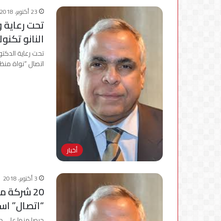
في
23 أكتوبر، 2018
مصر
تحت رعاية و
النانو تكنو
تحت رعاية الدكت
اتصال “نواة منظ
أخبار
3 أكتوبر، 2018
20 شركة م
“اتصال” اس
حرصا منها على د