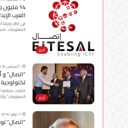
14 مليون
العرب الإبد
في اطار دورها ال
المعلومات ، قدر
أخبار
1 أغسطس، 2018
تكنولوجية ن
احتفلت منظمة ات
المعلومات” وأكاديمية ال
أخبار
11 يوليو، 2018