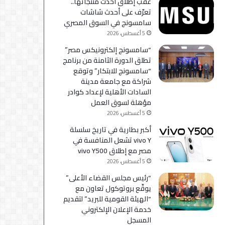
عقب إطلاق أحدث منتجاتها..
استكمال
تعرّف على أحدث شاشات
التحديثات
سامسونج في السوق المصري
5 أغسطس، 2026
“سامسونج إلكترونيكس مصر”
تطلق الدورة الثامنة من برنامج
“سامسونج للابتكار” وتوقع
شراكة مع جامعة مدينة
السادات الأهلية لإعداد كوادر
مؤهلة لسوق العمل
5 أغسطس، 2026
أكبر بطارية في تاريخ سلسلة
vivo Y تشعل المنافسة في
مصر مع إطلاق vivo Y500
5 أغسطس، 2026
“رئيس مجلس القضاء الأعلى”
يوقّع بروتوكول تعاون مع
“الهيئة القومية للبريد” لتقديم
خدمة الإعلان الإلكتروني
المسجل