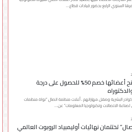
ها السنوي الرابع بحضور قيادات قطاع…
“اتصال” تمنح أعضائها خصم 50% للحصول على درجة
الدكتوراه
لكوادر البشرية وصقل مهاراتهم ، أعلنت منظمة اتصال “نواة منظمات
لصناعة الاتصالات وتكنولوجيا المعلومات” عن…
تصال” تختتمان نهائيات أوليمبياد الروبوت العالمي