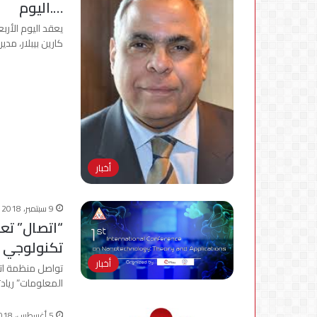
….اليوم
يعقد اليوم الأرب
كارين بيبلار، مدي
أخبار
9 سبتمبر، 2018
“اتصال” تعق
تكنولوجي …
أخبار
تواصل منظمة اتص
المعلومات” رياد
5 أغسطس، 2018