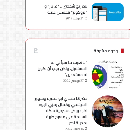
بتصريح شخصي .. “فايبر” و
“تروكولر” يتجسس عليك
31 يوليو، 2017
وجوه مشرفة
“لا نعرف ما سيأتي به
المستقبل، ولكن يجب أن نكون
له مستعدين”
27 نوفمبر، 2024
حضرها مجدي ابو عميره وسهير
المرشدي وكمال رمزي اليوم
اخر عروض مسرحية سكة
السلامة علي مسرح طيبة
بمدينة نصر
16 فبراير، 2024