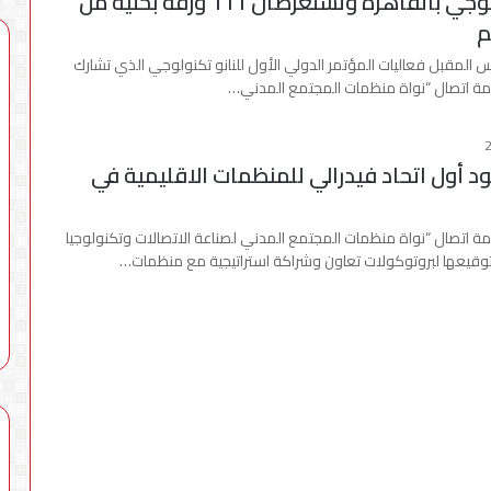
النانو تكنولوجي بالقاهرة وتستعرضان 111 ورقة بحثية من
م
س المقبل فعاليات المؤتمر الدولي الأول للنانو تكنولوجي الذي تشارك
ة اتصال “نواة منظمات المجتمع المدني…
لأول
مرة
معارض
د أول اتحاد فيدرالي للمنظمات الاقليمية في
فنية
في
«سينما
محطات شحن بقدرة 180 كيلوواط: راية
مة اتصال “نواة منظمات المجتمع المدني لصناعة الاتصالات وتكنولوجيا
6 أغسطس، 2026
راديو»
للمباني الذكية وSungrow تعززان
لأول مرة معارض فنية في «سينما
وقيعها لبروتوكولات تعاون وشراكة استراتيجية مع منظمات…
و«ذا
Electra كأسرع شبكة لشحن
راديو» و«ذا فاكتوري» بالشراكة مع
فاكتوري»
ية في مصر
شركة الإسماعيلية
بالشراكة
مع
شركة
الإسماعيلية