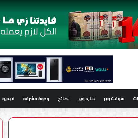
ت
سوفت وير
هارد وير
نصائح
وجوة مشرفة
فيديو